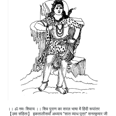
।। ॐ नमः शिवाय ।। शिव पुराण का सरल भाषा में हिंदी रूपांतर
【उमा संहिता】 इकतालीसवाँ अध्याय "सात व्याध पुत्र" सनत्कुमार जी