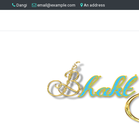
Dangi
email@example.com
An address