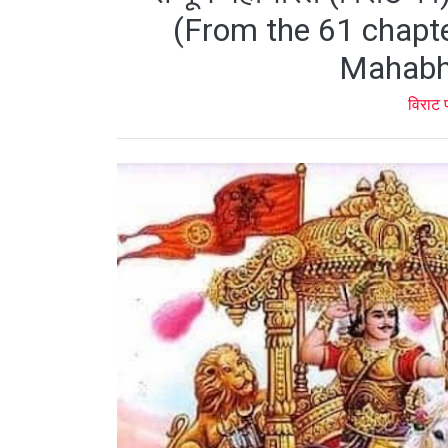
(From the 61 chapter
Mahabha
विराट 