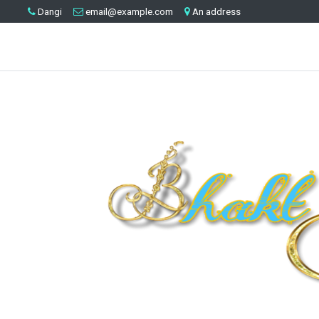
Dangi
email@example.com
An address