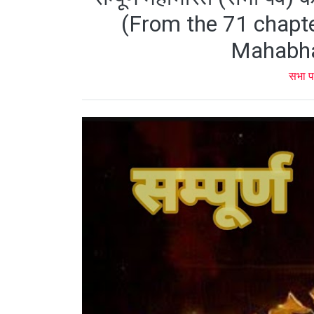
(From the 71 chapter
Mahabha
सभा प