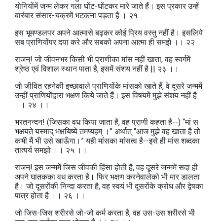
योनियोंमें जन्म लेकर गला घोंट-घोंटकर मारे जाते हैं। इस प्रकार उन्हें
बारंबार संसार-चक्रमें भटकना पड़ता है । २१
इस भूमण्डलपर अपने आत्मासे बढ़कर कोई प्रिय वस्तु नहीं है। इसलिये
सब प्राणियोंपर दया करे और सबको अपना आत्मा ही समझे ।। २२
राजन्‌! जो जीवनभर किसी भी प्राणीका मांस नहीं खाता, वह स्वर्गमें
श्रेष्ठ एवं विशाल स्थान पाता है, इसमें संशय नहीं है || २३ ।।
जो जीवित रहनेकी इच्छावाले प्राणियोंके मांसको खाते हैं, वे दूसरे जन्ममें
उन्हीं प्राणियोंद्वारा भक्षण किये जाते हैं। इस विषयमें मुझे संशय नहीं है
।। २४ ।।
भरतनन्दन! (जिसका वध किया जाता है, वह प्राणी कहता है--) “मां स
भक्षयते यस्माद्‌ भक्षयिष्ये तमप्यहम्‌ ।” अर्थात्‌ “आज मुझे वह खाता है तो
कभी मैं भी उसे खाऊँगा।” यही मांसका मांसत्व है--इसे ही मांस शब्दका
तात्पर्य समझो ।। २५ ।।
राजन्‌! इस जन्ममें जिस जीवकी हिंसा होती है, वह दूसरे जन्ममें सदा ही
अपने घातकका वध करता है। फिर भक्षण करनेवालेको भी मार डालता
है। जो दूसरोंकी निन्दा करता है, वह स्वयं भी दूसरोंके क्रोध और द्वेषका
पात्र होता है ।। २६ ।।
जो जिस-जिस शरीरसे जो-जो कर्म करता है, वह उस-उस शरीरसे भी