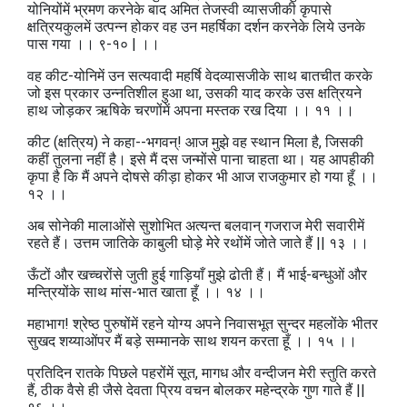
योनियोंमें भ्रमण करनेके बाद अमित तेजस्वी व्यासजीकी कृपासे
क्षत्रियकुलमें उत्पन्न होकर वह उन महर्षिका दर्शन करनेके लिये उनके
पास गया ।। ९-१० | ।।
वह कीट-योनिमें उन सत्यवादी महर्षि वेदव्यासजीके साथ बातचीत करके
जो इस प्रकार उन्नतिशील हुआ था, उसकी याद करके उस क्षत्रियने
हाथ जोड़कर ऋषिके चरणोंमें अपना मस्तक रख दिया ।। ११ ।।
कीट (क्षत्रिय) ने कहा--भगवन्‌! आज मुझे वह स्थान मिला है, जिसकी
कहीं तुलना नहीं है। इसे मैं दस जन्मोंसे पाना चाहता था। यह आपहीकी
कृपा है कि मैं अपने दोषसे कीड़ा होकर भी आज राजकुमार हो गया हूँ ।।
१२ ।।
अब सोनेकी मालाओंसे सुशोभित अत्यन्त बलवान्‌ गजराज मेरी सवारीमें
रहते हैं। उत्तम जातिके काबुली घोड़े मेरे रथोंमें जोते जाते हैं || १३ ।।
ऊँटों और खच्चरोंसे जुती हुई गाड़ियाँ मुझे ढोती हैं। मैं भाई-बन्धुओं और
मन्त्रियोंके साथ मांस-भात खाता हूँ ।। १४ ।।
महाभाग! श्रेष्ठ पुरुषोंमें रहने योग्य अपने निवासभूत सुन्दर महलोंके भीतर
सुखद शय्याओंपर मैं बड़े सम्मानके साथ शयन करता हूँ ।। १५ ।।
प्रतिदिन रातके पिछले पहरोंमें सूत, मागध और वन्दीजन मेरी स्तुति करते
हैं, ठीक वैसे ही जैसे देवता प्रिय वचन बोलकर महेन्द्रके गुण गाते हैं ||