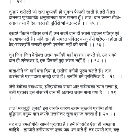
।। १४ ।।
तुम्हारे शरीरसे जो सदा पुण्यकी ही सुगन्ध फैलती रहती है, इसे मैं इस
दानरूप पुण्यकर्मके अनुष्ठानका फल मानता हूँ। तात! दान करना तीर्थ-
स्नान तथा वैदिक व्रतकी पूर्तिसे भी बढ़कर है ।। १५ ।।
ब्रह्म! जितने पवित्र कर्म हैं, उन सबमें दान ही सबसे बढ़कर पवित्र एवं
कल्याणकारी है। यदि दान ही समस्त पवित्र वस्तुओंसे श्रेष्ठ न होता तो
वेद-शास्त्रोंमें उसकी इतनी प्रशंसा नहीं की जाती ।। १६ |।
तुम जिन-जिन वेदोक्त उत्तम कर्मोंकी यहाँ प्रशंसा करते हो, उन सबमें
दान ही श्रेष्ठतर है, इस विषयमें मुझे संशय नहीं है ।। १७ ।।
दाताओंने जो मार्ग बना दिया है, उसीसे मनीषी पुरुष चलते हैं। दान
करनेवाले प्राणदाता समझे जाते हैं। उन्हींमें धर्म प्रतिष्ठित है । १८ ।।
जैसे वेदोंका स्वाध्याय, इन्द्रियोंका संयम और सर्वस्वका त्याग उत्तम है,
उसी प्रकार इस संसारमें दान भी अत्यन्त उत्तम माना गया है ।। १९
।।
तात! महाबुद्धे! तुमको इस दानके कारण उत्तम सुखकी प्राप्ति होगी।
बुद्धिमान्‌ मनुष्य दान करके उत्तरोत्तर सुख प्राप्त करता है || २० ।।
यह बात हमलोगोंके सामने प्रत्यक्ष है। हमें निःसंदेह ऐसा ही समझना
चाहिये। तुमजैसे श्रीसम्पन्न पुरुष जब धन पाते हैं, तब उससे दान, यज्ञ