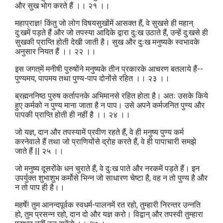
और सुख भोग करते हैं ।। २१ ।।
महाप्राज्ञ! किंतु जो लोग विषयसुखोंमें आसक्त हैं, वे सुखसे ही महान्‌
दु:खमें पड़ते हैं और जो तपस्या आदिके द्वारा दुःख उठाते हैं, उन्हें दु:खसे ही
सुखकी प्राप्ति होती देखी जाती है। सुख और दुःख मनुष्यके स्वभावके
अनुसार नियत हैं ।। २२ ।।
इस जगत्‌में मनीषी पुरुषोंने मनुष्यके तीन प्रकारके आचरण बतलाये हैं--
पुण्यमय, पापमय तथा पुण्य-पाप दोनोंसे रहित ।। २३ ।।
ब्रह्मननिष्ठ पुरुष कर्तापनके अभिमानसे रहित होता है। अतः उसके किये
हुए कर्मको न पुण्य माना जाता है न पाप। उसे अपने कर्मजनित पुण्य और
पापकी प्राप्ति होती ही नहीं है ।। २४ ।।
जो यज्ञ, दान और तपस्यामें प्रवीण रहते हैं, वे ही मनुष्य पुण्य कर्म
करनेवाले हैं तथा जो प्राणियोंसे द्रोह करते हैं, वे ही पापाचारी समझे
जाते हैं || २५ ।।
जो मनुष्य दूसरोंके धन चुराते हैं, वे दुःख पाते और नरकमें पड़ते हैं। इन
उपर्युक्त शुभाशुभ कर्मोसे भिन्न जो साधारण चेष्टा है, वह न तो पुण्य है और
न तो पाप ही है।।
महर्षे! तुम आनन्दपूर्वक स्वधर्म-पालनमें रत रहो, तुम्हारी निरन्तर उन्नति
हो, तुम प्रसन्न रहो, दान दो और यज्ञ करो। विद्वान्‌ और तपस्वी तुम्हारा