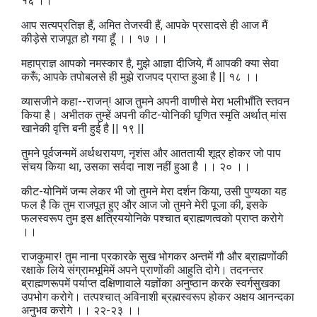
१६ ।।
आप सत्यप्रतिज्ञ हैं, अमित तेजस्वी हैं, आपके प्रसादसे ही आज मैं
कीड़ेसे राजपूत हो गया हूँ ।। १७ ।।
महाप्राज्ञ आपको नमस्कार है, मुझे आज्ञा दीजिये, मैं आपकी क्‍या सेवा
करूँ; आपके तपोबलसे ही मुझे राजपद प्राप्त हुआ है || १८ ।।
व्यासजीने कहा--राजन्‌! आज तुमने अपनी वाणीसे मेरा भलीभाँति स्तवन
किया है। अभीतक तुम्हें अपनी कीट-योनिकी घृणित स्मृति अर्थात्‌ मांस
खानेकी वृत्ति बनी हुई है || १९ ||
तुमने पूर्वजन्ममें अर्थथरायण, नृशंस और आततायी शूद्र होकर जो पाप
संचय किया था, उसका सर्वदा नाश नहीं हुआ है ।। २० ।।
कीट-योनिमें जन्म लेकर भी जो तुमने मेरा दर्शन किया, उसी पुण्यका यह
फल है कि तुम राजपूत हुए और आज जो तुमने मेरी पूजा की, इसके
फलस्वरूप तुम इस क्षत्रिययोनिके पश्चात ब्राह्मणत्वको प्राप्त करोगे
।।
राजकुमार! तुम नाना प्रकारके सुख भोगकर अन्तमें गौ और ब्राह्मणोंकी
रक्षाके लिये संग्रामभूमिमें अपने प्राणोंकी आहुति दोगे। तदनन्तर
ब्राह्मणरूपमें पर्याप्त दक्षिणावाले यज्ञोंका अनुष्ठान करके स्वर्गसुखका
उपभोग करोगे। तत्पश्चात्‌ अविनाशी ब्रह्मस्वरूप होकर अक्षय आनन्दका
अनुभव करोगे ।। २२-२३ ।।