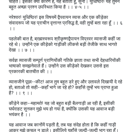
चाहते। इसका क्या कारण है, यह बताता हूँ, सुनो। युधिष्ठिर! यह तुमने
बहुत अच्छा प्रश्न उपस्थित किया है ।। ४-५ ।।
नरेश्वर! युधिष्ठिर! इस विषयमें द्वैपवायन व्यास और एक कीड़ेका
संवादरूप जो यह प्राचीन वृत्तान्त प्रसिद्ध है, वही तुम्हें बता रहा हूँ ।। ६
।।
पहलेकी बात है, ब्रह्मस्वरूप श्रीकृष्णद्वैपायन विप्रवर व्यासजी कहीं जा
रहे थे। उन्होंने एक कीड़ेको गाड़ीकी लीकसे बड़ी तेजीके साथ भागते
देखा ।। ७ ।।
सर्वज्ञ व्यासजी सम्पूर्ण प्राणियोंकी गतिके ज्ञाता तथा सभी देहधारियोंकी
भाषाको समझनेवाले हैं। उन्होंने उस कीड़ेको देखकर उससे इस
प्रकारकी बातचीत की ।।
व्यासजीने पूछा--कीट! आज तुम बहुत डरे हुए और उतावले दिखायी दे रहे
हो, बताओ तो सही--कहाँ भागे जा रहे हो? कहाँसे तुम्हें भय प्राप्त हुआ
है? ।। ९ ।।
कीड़ेने कहा--महामते! यह जो बहुत बड़ी बैलगाड़ी आ रही है, इसीकी
घर्घराहट सुनकर मुझे भय हो गया है; क्योंकि उसकी यह आवाज बड़ी
भयंकर है ।।
यह आवाज जब कानोंमें पड़ती है, तब यह संदेह होता है कि कहीं गाड़ी
आकर मुझे कुचल न डाले। इसीलिये यहाँसे जल्दी-जल्दी भाग रहा हूँ।