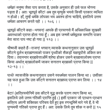
धर्मज्ञ! मनुष्य जैसा पाप करता है, उसके अनुसार ही उसे फल भोगना
पड़ता है। अतः भूतपूर्व कीट! अब तुम मृत्युके भयसे किसी प्रकार व्यथित
न होओ। हाँ, तुम्हें धर्मके लोपका भय अवश्य होना चाहिये, इसलिये उत्तम
धर्मका आचरण करते रहो ।। १०६ ।।
भूतपूर्व कीटने कहा--भगवन्‌! आपके ही प्रयत्नसे मैं अधिकाधिक सुखकी
अवस्थाको प्राप्त होता गया हूँ। अब इस जन्ममें धर्ममूलक सम्पत्ति पाकर
मेरा सारा पाप नष्ट हो गया || ११३ ।।
भीष्मजी कहते हैं--राजन्‌! भगवान्‌ व्यासके कथनानुसार उस भूतपूर्व
कीटने दुर्लभ ब्राह्मणत्वको पाकर पृथ्वीको सैकड़ों यज्ञयूपोंसे अंकित कर
दिया। तदनन्तर ब्रह्मवेत्ताओंमें श्रेष्ठ होकर उसने ब्रह्मसालोक्य प्राप्त
किया अर्थात्‌ ब्रह्मलोकमें जाकर सनातन ब्रह्मको प्राप्त किया ||
१२-१३ ।।
पार्थ! व्यासजीके कथनानुसार उसने स्वधर्मका पालन किया था। उसीका
यह फल हुआ कि उस कीटने सनातन ब्रह्मपद प्राप्त कर लिया ।। १४
।।
बेटा! (क्षत्रिययोनिमें उस कीटने युद्ध करके प्राण त्याग किया था,
इसलिये उसे उत्तम गतिकी प्राप्ति हुई।) इसी प्रकार जो प्रधान-प्रधान
क्षत्रिय अपनी शक्तिका परिचय देते हुए इस रणभाूमिमें मारे गये हैं, वे भी
पुण्यमयी गतिको प्राप्त हुए हैं। अत: उसके लिये तुम शोक न करो || १५