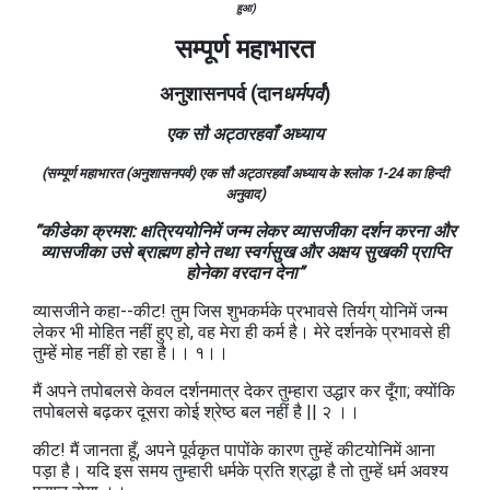
हुआ)
सम्पूर्ण महाभारत
अनुशासनपर्व (दान
धर्मपर्व
)
एक सौ अट्ठारहवाँ अध्याय
(सम्पूर्ण महाभारत (अनुशासनपर्व) एक सौ अट्ठारहवाँ अध्याय के श्लोक 1-24
का हिन्दी
अनुवाद)
“कीडेका क्रमश: क्षत्रिययोनिमें जन्म लेकर व्यासजीका दर्शन करना और
व्यासजीका उसे ब्राह्मण होने तथा स्वर्गसुख और अक्षय सुखकी प्राप्ति
होनेका वरदान देना”
व्यासजीने कहा--कीट! तुम जिस शुभकर्मके प्रभावसे तिर्यग्‌ योनिमें जन्म
लेकर भी मोहित नहीं हुए हो, वह मेरा ही कर्म है। मेरे दर्शनके प्रभावसे ही
तुम्हें मोह नहीं हो रहा है।। १।।
मैं अपने तपोबलसे केवल दर्शनमात्र देकर तुम्हारा उद्धार कर दूँगा; क्योंकि
तपोबलसे बढ़कर दूसरा कोई श्रेष्ठ बल नहीं है || २ ।।
कीट! मैं जानता हूँ, अपने पूर्वकृत पापोंके कारण तुम्हें कीटयोनिमें आना
पड़ा है। यदि इस समय तुम्हारी धर्मके प्रति श्रद्धा है तो तुम्हें धर्म अवश्य