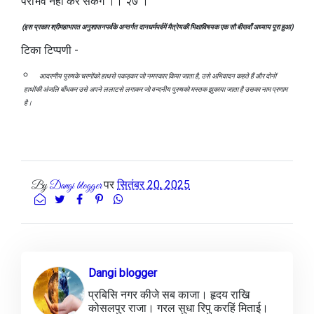
पराभव नहीं कर सकेंगे ।। २७ ।
(इस प्रकार श्रीमहाभारत अनुशासनपर्वके अन्तर्गत दानधर्मपर्वमें मैत्रेयकी भिक्षाविषयक एक सौ बीसवाँ अध्याय पूरा हुआ)
टिका टिप्पणी -
आदरणीय पुरुषके चरणोंको हाथसे पकड़कर जो नमस्कार किया जाता है, उसे अभिवादन कहते हैं और दोनों
हाथोंकी अंजलि बाँधकर उसे अपने ललाटसे लगाकर जो वन्दनीय पुरुषको मस्तक झुकाया जाता है उसका नाम प्रणाम
है।
पर
सितंबर 20, 2025
By
Dangi blogger
Dangi blogger
प्रबिसि नगर कीजे सब काजा। हृदय राखि
कोसलपुर राजा। गरल सुधा रिपु करहिं मिताई।