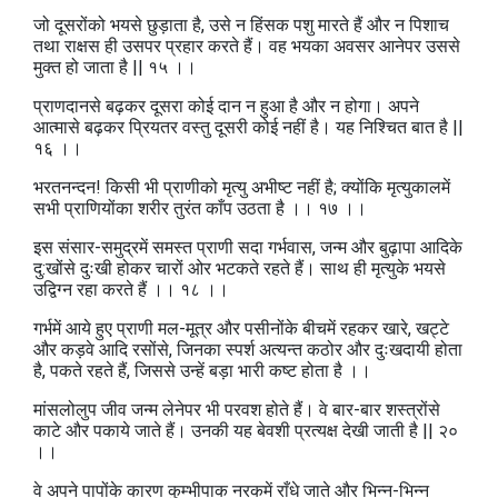
जो दूसरोंको भयसे छुड़ाता है, उसे न हिंसक पशु मारते हैं और न पिशाच
तथा राक्षस ही उसपर प्रहार करते हैं। वह भयका अवसर आनेपर उससे
मुक्त हो जाता है || १५ ।।
प्राणदानसे बढ़कर दूसरा कोई दान न हुआ है और न होगा। अपने
आत्मासे बढ़कर प्रियतर वस्तु दूसरी कोई नहीं है। यह निश्चित बात है ||
१६ ।।
भरतनन्दन! किसी भी प्राणीको मृत्यु अभीष्ट नहीं है; क्योंकि मृत्युकालमें
सभी प्राणियोंका शरीर तुरंत काँप उठता है ।। १७ ।।
इस संसार-समुद्रमें समस्त प्राणी सदा गर्भवास, जन्म और बुढ़ापा आदिके
दु:खोंसे दुःखी होकर चारों ओर भटकते रहते हैं। साथ ही मृत्युके भयसे
उद्विग्न रहा करते हैं ।। १८ ।।
गर्भमें आये हुए प्राणी मल-मूत्र और पसीनोंके बीचमें रहकर खारे, खट्टे
और कड़वे आदि रसोंसे, जिनका स्पर्श अत्यन्त कठोर और दुःखदायी होता
है, पकते रहते हैं, जिससे उन्हें बड़ा भारी कष्ट होता है ।।
मांसलोलुप जीव जन्म लेनेपर भी परवश होते हैं। वे बार-बार शस्त्रोंसे
काटे और पकाये जाते हैं। उनकी यह बेवशी प्रत्यक्ष देखी जाती है || २०
।।
वे अपने पापोंके कारण कुम्भीपाक नरकमें राँधे जाते और भिन्न-भिन्न