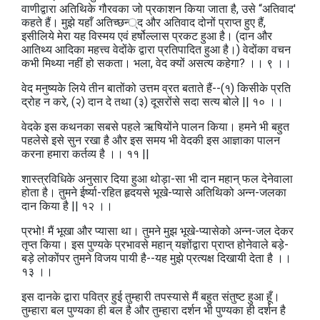
वाणीद्वारा अतिथिके गौरवका जो प्रकाशन किया जाता है, उसे “अतिवाद'
कहते हैं। मुझे यहाँ अतिच्छन्‍्द और अतिवाद दोनों प्राप्त हुए हैं,
इसीलिये मेरा यह विस्मय एवं हर्षोल्लास प्रकट हुआ है। (दान और
आतिथ्य आदिका महत्त्व वेदोंके द्वारा प्रतिपादित हुआ है।) वेदोंका वचन
कभी मिथ्या नहीं हो सकता। भला, वेद क्‍यों असत्य कहेगा? ।। ९ ।।
वेद मनुष्यके लिये तीन बातोंको उत्तम व्रत बताते हैं--(१) किसीके प्रति
द्रोह न करे, (२) दान दे तथा (३) दूसरोंसे सदा सत्य बोले || १० ।।
वेदके इस कथनका सबसे पहले ऋषियोंने पालन किया। हमने भी बहुत
पहलेसे इसे सुन रखा है और इस समय भी वेदकी इस आज्ञाका पालन
करना हमारा कर्तव्य है ।। ११ ||
शास्त्रविधिके अनुसार दिया हुआ थोड़ा-सा भी दान महान्‌ फल देनेवाला
होता है। तुमने ईर्ष्या-रहित हृदयसे भूखे-प्यासे अतिथिको अन्न-जलका
दान किया है || १२ ।।
प्रभो! मैं भूखा और प्यासा था। तुमने मुझ भूखे-प्यासेको अन्न-जल देकर
तृप्त किया। इस पुण्यके प्रभावसे महान्‌ यज्ञोंद्वारा प्राप्त होनेवाले बड़े-
बड़े लोकोंपर तुमने विजय पायी है--यह मुझे प्रत्यक्ष दिखायी देता है ।।
१३ ।।
इस दानके द्वारा पवित्र हुई तुम्हारी तपस्यासे मैं बहुत संतुष्ट हुआ हूँ।
तुम्हारा बल पुण्यका ही बल है और तुम्हारा दर्शन भी पुण्यका ही दर्शन है