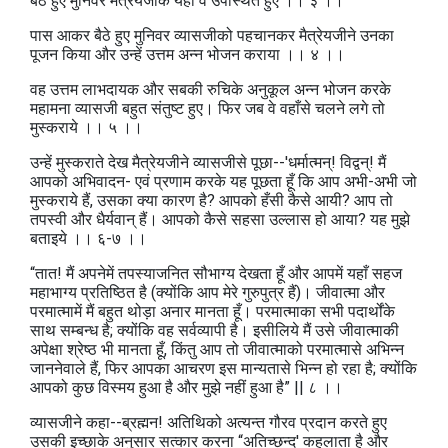
बैठे हुए मुनिवर मैत्रेयजीके यहाँ वे उपस्थित हुए ।। ३ ।।
पास आकर बैठे हुए मुनिवर व्यासजीको पहचानकर मैत्रेयजीने उनका
पूजन किया और उन्हें उत्तम अन्न भोजन कराया ।। ४ ।।
वह उत्तम लाभदायक और सबकी रुचिके अनुकूल अन्न भोजन करके
महामना व्यासजी बहुत संतुष्ट हुए। फिर जब वे वहाँसे चलने लगे तो
मुस्कराये ।। ५ ।।
उन्हें मुस्कराते देख मैत्रेयजीने व्यासजीसे पूछा--'धर्मात्मन्‌! विद्वन्‌! मैं
आपको अभिवादन- एवं प्रणाम करके यह पूछता हूँ कि आप अभी-अभी जो
मुस्कराये हैं, उसका क्या कारण है? आपको हँसी कैसे आयी? आप तो
तपस्वी और धैर्यवान्‌ हैं। आपको कैसे सहसा उल्लास हो आया? यह मुझे
बताइये ।। ६-७ ।।
“तात! मैं अपनेमें तपस्याजनित सौभाग्य देखता हूँ और आपमें यहाँ सहज
महाभाग्य प्रतिष्ठित है (क्योंकि आप मेरे गुरुपुत्र हैं)। जीवात्मा और
परमात्मामें मैं बहुत थोड़ा अनार मानता हूँ। परमात्माका सभी पदार्थोंके
साथ सम्बन्ध है; क्योंकि वह सर्वव्यापी है। इसीलिये मैं उसे जीवात्माकी
अपेक्षा श्रेष्ठ भी मानता हूँ, किंतु आप तो जीवात्माको परमात्मासे अभिन्न
जाननेवाले हैं, फिर आपका आचरण इस मान्यतासे भिन्न हो रहा है; क्योंकि
आपको कुछ विस्मय हुआ है और मुझे नहीं हुआ है” || ८ ।।
व्यासजीने कहा--ब्रह्मन! अतिथिको अत्यन्त गौरव प्रदान करते हुए
उसकी इच्छाके अनुसार सत्कार करना “अतिच्छन्द' कहलाता है और