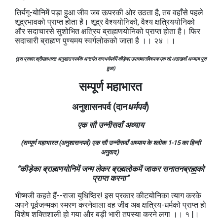
तिर्यगू-योनिमें पड़ा हुआ जीव जब ऊपरकी ओर उठता है, तब वहाँसे पहले
शूद्रभावको प्राप्त होता है। शूद्र वैश्ययोनिको, वैश्य क्षत्रिययोनिको
और सदाचारसे सुशोभित क्षत्रिय ब्राह्मणयोनिको प्राप्त होता है। फिर
सदाचारी ब्राह्मण पुण्यमय स्वर्गलोकको जाता है ।। २४ ।।
(इस प्रकार श्रीमहाभारत अनुशासनपर्वके अन्तर्गत दानधर्मपर्वमें कीड़ेका उपाख्यानविषयक एक सौ अठारहवाँ अध्याय पूरा
हुआ)
सम्पूर्ण महाभारत
अनुशासनपर्व (दान
धर्मपर्व
)
एक सौ उन्नीसवाँ अध्याय
(सम्पूर्ण महाभारत (अनुशासनपर्व) एक सौ उन्नीसवाँ अध्याय के श्लोक 1-15
का हिन्दी
अनुवाद)
“कीड़ेका ब्राह्मणयोनिमें जन्म लेकर ब्रह्मलोकमें जाकर सनातनब्रह्म॒को
प्राप्त करना”
भीष्मजी कहते हैं--राजा युधिष्ठिर! इस प्रकार कीटयोनिका त्याग करके
अपने पूर्वजन्मका स्मरण करनेवाला वह जीव अब क्षत्रिय-धर्मको प्राप्त हो
विशेष शक्तिशाली हो गया और बड़ी भारी तपस्या करने लगा ।। १ |।