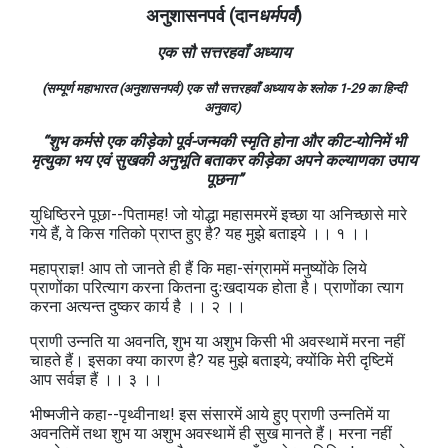
अनुशासनपर्व (दान
धर्मपर्व
)
एक सौ सत्तरहवाँ अध्याय
(सम्पूर्ण महाभारत (अनुशासनपर्व) एक सौ सत्तरहवाँ अध्याय के श्लोक 1-29
का हिन्दी
अनुवाद)
“शुभ कर्मसे एक कीड़ेको पूर्व-जन्मकी स्मृति होना और कीट-योनिमें भी
मृत्युका भय एवं सुखकी अनुभूति बताकर कीड़ेका अपने कल्याणका उपाय
पूछना”
युधिष्ठिरने पूछा--पितामह! जो योद्धा महासमरमें इच्छा या अनिच्छासे मारे
गये हैं, वे किस गतिको प्राप्त हुए है? यह मुझे बताइये ।। १ ।।
महाप्राज्ञ! आप तो जानते ही हैं कि महा-संग्राममें मनुष्योंके लिये
प्राणोंका परित्याग करना कितना दुःखदायक होता है। प्राणोंका त्याग
करना अत्यन्त दुष्कर कार्य है ।। २ ।।
प्राणी उन्नति या अवनति, शुभ या अशुभ किसी भी अवस्थामें मरना नहीं
चाहते हैं। इसका क्या कारण है? यह मुझे बताइये; क्योंकि मेरी दृष्टिमें
आप सर्वज्ञ हैं ।। ३ ।।
भीष्मजीने कहा--पृथ्वीनाथ! इस संसारमें आये हुए प्राणी उन्नतिमें या
अवनतिमें तथा शुभ या अशुभ अवस्थामें ही सुख मानते हैं। मरना नहीं