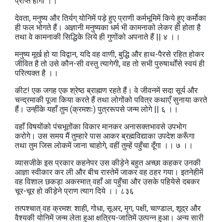
प्राप्त होगा ।।
देवता, मनुष्य और तिर्यग्‌ योनिमें पड़े हुए प्राणी कर्मभूमिमें किये हुए कर्मोका
ही फल भोगते हैं। अज्ञानी मनुष्यका धर्म भी कामनाको लेकर ही होता है
तथा वे कामनाकी सिद्धिके लिये ही गुणोंको अपनाते हैं || ४ ।।
मनुष्य मूर्ख हो या विद्वान, यदि वह वाणी, बुद्धि और हाथ-पैरसे रहित होकर
जीवित है तो उसे कौन-सी वस्तु त्यागेगी, वह तो सभी पुरुषार्थोंसे स्वयं ही
परित्यक्त है ।।
कीट! एक जगह एक श्रेष्ठ ब्राह्मण रहते हैं। वे जीवनमें सदा सूर्य और
चन्द्रमाकी पूजा किया करते हैं तथा लोगोंको पवित्र कथाएँ सुनाया करते
हैं। उन्हींके यहाँ तुम (क्रमशः) पुत्ररूपसे जन्म लोगे || ६ ।।
वहाँ विषयोंको पंचभूतोंका विकार मानकर अनासक्तभावसे उपभोग
करोगे। उस समय मैं तुम्हारे पास आकर ब्रह्मविद्याका उपदेश करूँगा
तथा तुम जिस लोकमें जाना चाहोगे, वहीं तुम्हें पहुँचा दूँगा ।। ७ ।।
व्यासजीके इस प्रकार कहनेपर उस कीड़ेने बहुत अच्छा कहकर उनकी
आज्ञा स्वीकार कर ली और बीच रास्तेमें जाकर वह ठहर गया। इतनेहीमें
वह विशाल छकड़ा अकस्मात्‌ वहाँ आ पहुँचा और उसके पहियेसे दबकर
चूर-चूर हो कीड़ेने प्राण त्याग दिये ।। ८३६
तत्पश्चात्‌ वह क्रमश: शाही, गोधा, सूअर, मृग, पक्षी, चाण्डाल, शूद्र और
वैश्यकी योनिमें जन्म लेता हुआ क्षत्रिय-जातिमें उत्पन्न हुआ। अन्य सारी