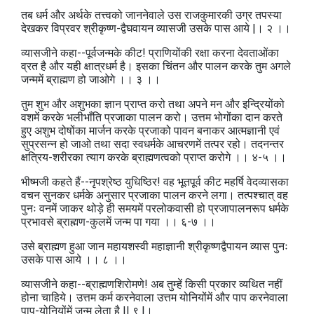
तब धर्म और अर्थके तत्त्वको जाननेवाले उस राजकुमारकी उग्र तपस्या
देखकर विप्रवर श्रीकृष्ण-द्वैघवायन व्यासजी उसके पास आये |। २ ।।
व्यासजीने कहा--पूर्वजन्मके कीट! प्राणियोंकी रक्षा करना देवताओंका
व्रत है और यही क्षात्रधर्म है। इसका चिंतन और पालन करके तुम अगले
जन्ममें ब्राह्मण हो जाओगे ।। ३ ।।
तुम शुभ और अशुभका ज्ञान प्राप्त करो तथा अपने मन और इन्द्रियोंको
वशमें करके भलीभाँति प्रजाका पालन करो। उत्तम भोगोंका दान करते
हुए अशुभ दोषोंका मार्जन करके प्रजाको पावन बनाकर आत्मज्ञानी एवं
सुप्रसन्न हो जाओ तथा सदा स्वधर्मके आचरणमें तत्पर रहो। तदनन्तर
क्षत्रिय-शरीरका त्याग करके ब्राह्मणत्वको प्राप्त करोगे ।। ४-५ ।।
भीष्मजी कहते हैं--नृपश्रेष्ठ युधिष्ठिर! वह भूतपूर्व कीट महर्षि वेदव्यासका
वचन सुनकर धर्मके अनुसार प्रजाका पालन करने लगा। तत्पश्चात्‌ वह
पुनः वनमें जाकर थोड़े ही समयमें परलोकवासी हो प्रजापालनरूप धर्मके
प्रभावसे ब्राह्मण-कुलमें जन्म पा गया ।। ६-७ ।।
उसे ब्राह्मण हुआ जान महायशस्वी महाज्ञानी श्रीकृष्णद्वैपायन व्यास पुनः
उसके पास आये ।। ८ ।।
व्यासजीने कहा--ब्राह्मणशिरोमणे! अब तुम्हें किसी प्रकार व्यथित नहीं
होना चाहिये। उत्तम कर्म करनेवाला उत्तम योनियोंमें और पाप करनेवाला
पाप-योनियोंमें जन्म लेता है || ९ |।