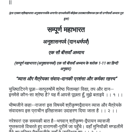
||
(इस प्रकार श्रीमहाभारत अनुशासनपर्वके अन्तर्गत दानधर्मपर्वमें कीड़ेका उपाख्यानविषयक एक सौ उन्नीसवाँ अध्याय पूरा
हुआ)
सम्पूर्ण महाभारत
अनुशासनपर्व (दान
धर्मपर्व
)
एक सौ बीसवाँ अध्याय
(सम्पूर्ण महाभारत (अनुशासनपर्व) एक सौ बीसवाँ अध्याय के श्लोक 1-11
का हिन्दी
अनुवाद)
“व्यास और मैत्रेयका संवाद--दानकी प्रशंसा और कर्मका रहस्य”
युधिष्ठटिरने पूछा--सत्पुरुषोंमें श्रेष्ठ पितामह! विद्या, तप और दान--
इनमेंसे कौन-सा श्रेष्ठ है? यह मैं आपसे पूछता हूँ, मुझे बताइये ।। १ ।।
भीष्मजीने कहा--राजन! इस विषयमें श्रीकृष्णद्वैवायन व्यास और मैत्रेयके
संवादरूप इस प्राचीन इतिहासका उदाहरण दिया जाता है ।। २ ।।
नरेश्वर! एक समयकी बात है--भगवान्‌ श्रीकृष्ण-द्वैपायन व्यासजी
गुप्तरूपसे विचरते हुए वाराणसी-पुरीमें जा पहुँचे। वहाँ मुनियोंकी मण्डलीमें