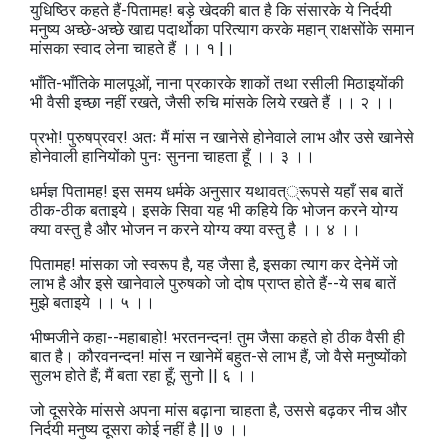
युधिष्ठिर कहते हैं-पितामह! बड़े खेदकी बात है कि संसारके ये निर्दयी
मनुष्य अच्छे-अच्छे खाद्य पदार्थोका परित्याग करके महान्‌ राक्षसोंके समान
मांसका स्वाद लेना चाहते हैं ।। १ |।
भाँति-भाँतिके मालपूओं, नाना प्रकारके शाकों तथा रसीली मिठाइयोंकी
भी वैसी इच्छा नहीं रखते, जैसी रुचि मांसके लिये रखते हैं ।। २ ।।
प्रभो! पुरुषप्रवर! अतः मैं मांस न खानेसे होनेवाले लाभ और उसे खानेसे
होनेवाली हानियोंको पुनः सुनना चाहता हूँ ।। ३ ।।
धर्मज्ञ पितामह! इस समय धर्मके अनुसार यथावत्‌्रूपसे यहाँ सब बातें
ठीक-ठीक बताइये। इसके सिवा यह भी कहिये कि भोजन करने योग्य
क्‍या वस्तु है और भोजन न करने योग्य क्या वस्तु है ।। ४ ।।
पितामह! मांसका जो स्वरूप है, यह जैसा है, इसका त्याग कर देनेमें जो
लाभ है और इसे खानेवाले पुरुषको जो दोष प्राप्त होते हैं--ये सब बातें
मुझे बताइये ।। ५ ।।
भीष्मजीने कहा--महाबाहो! भरतनन्दन! तुम जैसा कहते हो ठीक वैसी ही
बात है। कौरवनन्दन! मांस न खानेमें बहुत-से लाभ हैं, जो वैसे मनुष्योंको
सुलभ होते हैं; मैं बता रहा हूँ; सुनो || ६ ।।
जो दूसरेके मांससे अपना मांस बढ़ाना चाहता है, उससे बढ़कर नीच और
निर्दयी मनुष्य दूसरा कोई नहीं है || ७ ।।