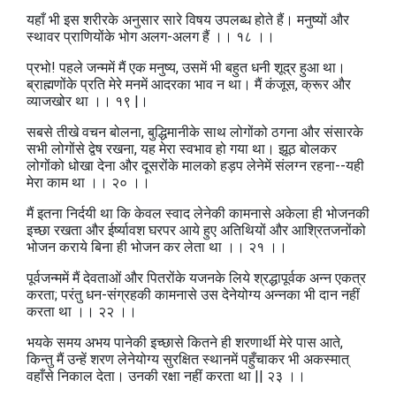
यहाँ भी इस शरीरके अनुसार सारे विषय उपलब्ध होते हैं। मनुष्यों और
स्थावर प्राणियोंके भोग अलग-अलग हैं ।। १८ ।।
प्रभो! पहले जन्ममें मैं एक मनुष्य, उसमें भी बहुत धनी शूद्र हुआ था।
ब्राह्मणोंके प्रति मेरे मनमें आदरका भाव न था। मैं कंजूस, क्रूर और
व्याजखोर था ।। १९ |।
सबसे तीखे वचन बोलना, बुद्धिमानीके साथ लोगोंको ठगना और संसारके
सभी लोगोंसे द्वेष रखना, यह मेरा स्वभाव हो गया था। झूठ बोलकर
लोगोंको धोखा देना और दूसरोंके मालको हड़प लेनेमें संलग्न रहना--यही
मेरा काम था ।। २० ।।
मैं इतना निर्दयी था कि केवल स्वाद लेनेकी कामनासे अकेला ही भोजनकी
इच्छा रखता और ईर्ष्यावश घरपर आये हुए अतिथियों और आश्रितजनोंको
भोजन कराये बिना ही भोजन कर लेता था ।। २१ ।।
पूर्वजन्ममें मैं देवताओं और पितरोंके यजनके लिये श्रद्धापूर्वक अन्न एकत्र
करता; परंतु धन-संग्रहकी कामनासे उस देनेयोग्य अन्नका भी दान नहीं
करता था ।। २२ ।।
भयके समय अभय पानेकी इच्छासे कितने ही शरणार्थी मेरे पास आते,
किन्तु मैं उन्हें शरण लेनेयोग्य सुरक्षित स्थानमें पहुँचाकर भी अकस्मात्‌
वहाँसे निकाल देता। उनकी रक्षा नहीं करता था || २३ ।।