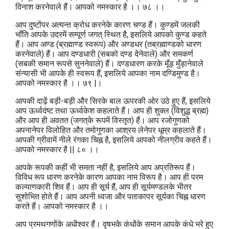
विनाश करनेवाले हैं। आपको नमस्कार है ।। ७८ ।।
आप दुष्टोंपर अत्यन्त क्रोध करनेके कारण चण्ड हैं। कुण्डमें जलकी
भाँति आपके उदरमें सम्पूर्ण जगत्‌ स्थित है, इसलिये आपको कुण्ड कहते
हैं। आप अण्ड (ब्रह्माण्ड स्वरूप) और अण्डधर (तब्रह्माण्डको धारण
करनेवाले) हैं। आप दण्डधारी (सबको दण्ड देनेवाले) और समकर्ण
(सबकी समान रूपसे सुननेवाले) हैं। दण्डधारण करके मूँड़ मुँड़ानेवाले
संन्यासी भी आपके ही स्वरूप हैं, इसलिये आपका नाम दण्डिमुण्ड है।
आपको नमस्कार है ।। ७९ |।
आपकी दाढ़ें बड़ी-बड़ी और सिरके बाल ऊपरकी ओर उठे हुए हैं, इसलिये
आप ऊर्ध्वदंष्ट तथा ऊर्ध्वकेश कहलाते हैं। आप ही शुक्ल (विशुद्ध ब्रह्म)
और आप ही अवतत (जगत्‌के रूपमें विस्तृत) हैं। आप रजोगुणको
अपनानेपर विलोहित और तमोगुणका आश्रय लेनेपर धूम्र कहलाते हैं।
आपकी ग्रीवामें नीले रंगका चिह्न है, इसलिये आपको नीलग्रीव कहते हैं।
आपको नमस्कार है || ८० ।।
आपके रूपकी कहीं भी समता नहीं है, इसलिये आप अप्रतिरूप हैं।
विविध रूप धारण करनेके कारण आपका नाम विरूप है। आप ही परम
कल्याणकारी शिव हैं। आप ही सूर्य हैं, आप ही सूर्यमण्डलके भीतर
सुशोभित होते हैं। आप अपनी ध्वजा और पताकापर सूर्यका चिह्न धारण
करते हैं। आपको नमस्कार है ।।
आप प्रमथगणोंके अधीश्वर हैं। वृषभके कंधोंके समान आपके कंधे भरे हुए