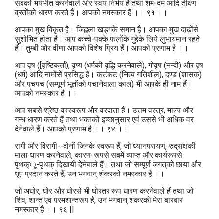
सबको भयभीत करनेवाले और स्वयं निर्भय हैं तथा शम-दम आदि तीक्ष्ण
व्रतोंको धारण करते हैं। आपको नमस्कार है ।। ९१ ।।
आपका मुख विकृत है। जिह्नला खड्गके समान है। आपका मुख दाढ़ोंसे
सुशोभित होता है। आप कच्चे-पक्के फलोंके गुद्देके लिये लुभायमान रहते
हैं। तुम्बी और वीणा आपको विशेष प्रिय हैं। आपको प्रणाम है ।।
आप वृष ([वृष्टिकर्ता), वृष्य (धर्मकी वृद्धि करनेवाले), गोवृष (नन्दी) और वृष
(धर्म) आदि नामोंसे प्रसिद्ध हैं। कटंकट (नित्य गतिशील), दण्ड (शासक)
और पचपच (सम्पूर्ण भूतोंको पचानेवाला काल) भी आपके ही नाम हैं।
आपको नमस्कार है ।।
आप सबसे श्रेष्ठ वरस्वरूप और वरदाता हैं। उत्तम वस्त्र, माल्य और
गन्ध धारण करते हैं तथा भक्तको इच्छानुसार एवं उससे भी अधिक वर
देनेवाले हैं। आपको प्रणाम है ।। ९४ ।।
रागी और विरागी--दोनों जिनके स्वरूप हैं, जो ध्यानपरायण, रुद्राक्षकी
माला धारण करनेवाले, कारण-रूपसे सबमें व्याप्त और कार्यरूपसे
पृथक्‌ू-पृथक्‌ दिखायी देनेवाले हैं। तथा जो सम्पूर्ण जगत्‌को छाया और
धूप प्रदान करते हैं, उन भगवान्‌ शंकरको नमस्कार है ।।
जो अघोर, घोर और घोरसे भी घोरतर रूप धारण करनेवाले हैं तथा जो
शिव, शान्त एवं परमशान्तरूप हैं, उन भगवान्‌ शंकरको मेरा बारंबार
नमस्कार है ।। ९६ ||