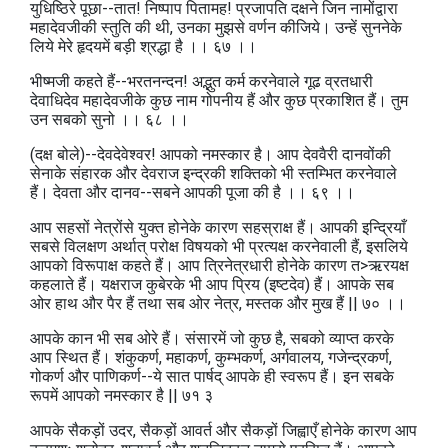
युधिष्ठिरे पूछा--तात! निष्पाप पितामह! प्रजापति दक्षने जिन नामोंद्वारा
महादेवजीकी स्तुति की थी, उनका मुझसे वर्णन कीजिये। उन्हें सुननेके
लिये मेरे हृदयमें बड़ी श्रद्धा है ।। ६७ ।।
भीष्मजी कहते हैं--भरतनन्दन! अद्भुत कर्म करनेवाले गूढ व्रतधारी
देवाधिदेव महादेवजीके कुछ नाम गोपनीय हैं और कुछ प्रकाशित हैं। तुम
उन सबको सुनो ।। ६८ ।।
(दक्ष बोले)--देवदेवेश्वर! आपको नमस्कार है। आप देववैरी दानवोंकी
सेनाके संहारक और देवराज इन्द्रकी शक्तिको भी स्तम्भित करनेवाले
हैं। देवता और दानव--सबने आपकी पूजा की है ।। ६९ ।।
आप सहसों नेत्रोंसे युक्त होनेके कारण सहस्राक्ष हैं। आपकी इन्द्रियाँ
सबसे विलक्षण अर्थात्‌ परोक्ष विषयको भी प्रत्यक्ष करनेवाली हैं, इसलिये
आपको विरूपाक्ष कहते हैं। आप त्रिनेत्रधारी होनेके कारण त>ऋरयक्ष
कहलाते हैं। यक्षराज कुबेरके भी आप प्रिय (इष्टदेव) हैं। आपके सब
ओर हाथ और पैर हैं तथा सब ओर नेत्र, मस्तक और मुख हैं || ७० ।।
आपके कान भी सब ओरे हैं। संसारमें जो कुछ है, सबको व्याप्त करके
आप स्थित हैं। शंकुकर्ण, महाकर्ण, कुम्भकर्ण, अर्गवालय, गजेन्द्रकर्ण,
गोकर्ण और पाणिकर्ण--ये सात पार्षद्‌ आपके ही स्वरूप हैं। इन सबके
रूपमें आपको नमस्कार है || ७१ ३
आपके सैकड़ों उदर, सैकड़ों आवर्त और सैकड़ों जिह्वाएँ होनेके कारण आप