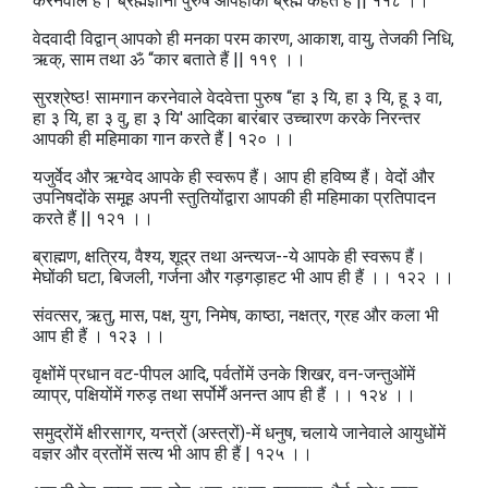
करनेवाले हैं। ब्रह्मज्ञानी पुरुष आपहीको ब्रह्म कहते हैं || ११८ ।।
वेदवादी विद्वान्‌ आपको ही मनका परम कारण, आकाश, वायु, तेजकी निधि,
ऋक्‌, साम तथा ॐ “कार बताते हैं || ११९ ।।
सुरश्रेष्ठ! सामगान करनेवाले वेदवेत्ता पुरुष “हा ३ यि, हा ३ यि, हू ३ वा,
हा ३ यि, हा ३ वु, हा ३ यि' आदिका बारंबार उच्चारण करके निरन्तर
आपकी ही महिमाका गान करते हैं | १२० ।।
यजुर्वेद और ऋग्वेद आपके ही स्वरूप हैं। आप ही हविष्य हैं। वेदों और
उपनिषदोंके समूह अपनी स्तुतियोंद्वारा आपकी ही महिमाका प्रतिपादन
करते हैं || १२१ ।।
ब्राह्मण, क्षत्रिय, वैश्य, शूद्र तथा अन्त्यज--ये आपके ही स्वरूप हैं।
मेघोंकी घटा, बिजली, गर्जना और गड़गड़ाहट भी आप ही हैं ।। १२२ ।।
संवत्सर, ऋतु, मास, पक्ष, युग, निमेष, काष्ठा, नक्षत्र, ग्रह और कला भी
आप ही हैं । १२३ ।।
वृक्षोंमें प्रधान वट-पीपल आदि, पर्वतोंमें उनके शिखर, वन-जन्तुओंमें
व्याप्र, पक्षियोंमें गरुड़ तथा सर्पोर्में अनन्त आप ही हैं ।। १२४ ।।
समुद्रोंमें क्षीरसागर, यन्त्रों (अस्त्रों)-में धनुष, चलाये जानेवाले आयुधोंमें
वज्ञर और व्रतोंमें सत्य भी आप ही हैं | १२५ ।।