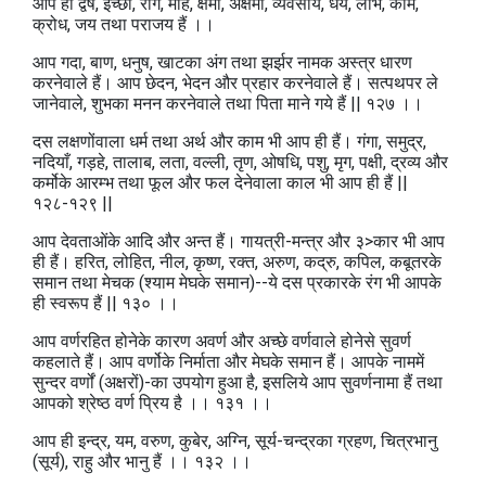
आप ही द्वेष, इच्छा, राग, मोह, क्षमा, अक्षमा, व्यवसाय, धैर्य, लोभ, काम,
क्रोध, जय तथा पराजय हैं ।।
आप गदा, बाण, धनुष, खाटका अंग तथा झर्झर नामक अस्त्र धारण
करनेवाले हैं। आप छेदन, भेदन और प्रहार करनेवाले हैं। सत्पथपर ले
जानेवाले, शुभका मनन करनेवाले तथा पिता माने गये हैं || १२७ ।।
दस लक्षणोंवाला धर्म तथा अर्थ और काम भी आप ही हैं। गंगा, समुद्र,
नदियाँ, गड़हे, तालाब, लता, वल्ली, तृण, ओषधि, पशु, मृग, पक्षी, द्रव्य और
कर्मोके आरम्भ तथा फूल और फल देनेवाला काल भी आप ही हैं ||
१२८-१२९ ||
आप देवताओंके आदि और अन्त हैं। गायत्री-मन्त्र और ३>कार भी आप
ही हैं। हरित, लोहित, नील, कृष्ण, रक्त, अरुण, कद्रु, कपिल, कबूतरके
समान तथा मेचक (श्याम मेघके समान)--ये दस प्रकारके रंग भी आपके
ही स्वरूप हैं || १३० ।।
आप वर्णरहित होनेके कारण अवर्ण और अच्छे वर्णवाले होनेसे सुवर्ण
कहलाते हैं। आप वर्णोके निर्माता और मेघके समान हैं। आपके नाममें
सुन्दर वर्णों (अक्षरों)-का उपयोग हुआ है, इसलिये आप सुवर्णनामा हैं तथा
आपको श्रेष्ठ वर्ण प्रिय है ।। १३१ ।।
आप ही इन्द्र, यम, वरुण, कुबेर, अग्नि, सूर्य-चन्द्रका ग्रहण, चित्रभानु
(सूर्य), राहु और भानु हैं ।। १३२ ।।