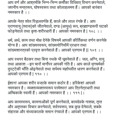
आप वर्ण और आश्रमोंके भिन्न-भिन्न कर्मोंका विधिवत्‌ विभाग करनेवाले,
जपनीय मन्त्ररूप, घोषस्वरूप तथा कोलाहलमय हैं। आपको बारंबार
नमस्कार है ।।
आपके नेत्र श्वेत पिड़लवर्णके हैं, काले और लाल रंगके हैं। आप
प्राणवायु (श्वास)को जीतनेवाले, दण्ड (आयुध) रूप, ब्रह्माण्डरूपी घटको
फोड़नेवाले तथा कृश-शरीरधारी हैं। आपको नमस्कार है | १०८ ।।
धर्म, अर्थ, काम तथा मोक्ष देनेके विषयमें आपकी कीर्तिकथा वर्णन करनेके
योग्य है। आप सांख्यस्वरूप, सांख्ययोगियोंमें प्रधान तथा
सांख्यशास्त्रको प्रवृत्त करनेवाले हैं। आपको प्रणाम है || १०९ ।।
आप रथपर बैठकर तथा बिना रथके भी घूमनेवाले हैं। जल, अग्नि, वायु
तथा आकाश --इन चारों मार्गोपर आपकी गति है। आप काले मृगचर्मको
दुपट्टेकी भाँति ओढ़नेवाले तथा सर्पमय यज्ञोपवीत धारण करनेवाले हैं।
आपको प्रणाम है | ११० ।।
ईशान! आपका शरीर वज्रके समान कठोर है। हरिकेश! आपको
नमस्कार है। व्यक्ताव्यक्तस्वरूप परमेश्वर! आप त्रिनेत्रधारी तथा
अम्बिकाके स्वामी हैं। आपको नमस्कार है ।। १११ |।
आप कामस्वरूप, कामनाओंको पूर्ण करनेवाले, कामदेवके नाशक, तृप्त
और अतृप्तका विचार करनेवाले, सर्वस्वरूप, सब कुछ देनेवाले, सबके
संहारक और संध्याकालके समान रंगवाले हैं। आपको प्रणाम है ।।