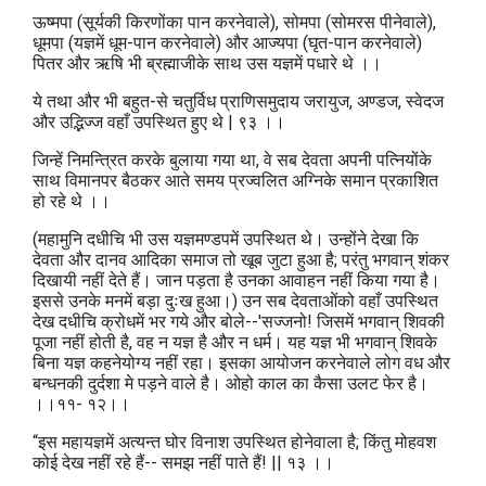
ऊष्मपा (सूर्यकी किरणोंका पान करनेवाले), सोमपा (सोमरस पीनेवाले),
धूमपा (यज्ञमें धूम-पान करनेवाले) और आज्यपा (घृत-पान करनेवाले)
पितर और ऋषि भी ब्रह्माजीके साथ उस यज्ञमें पधारे थे ।।
ये तथा और भी बहुत-से चतुर्विध प्राणिसमुदाय जरायुज, अण्डज, स्वेदज
और उद्भिज्ज वहाँ उपस्थित हुए थे | ९३ ।।
जिन्हें निमन्त्रित करके बुलाया गया था, वे सब देवता अपनी पत्नियोंके
साथ विमानपर बैठकर आते समय प्रज्वलित अग्निके समान प्रकाशित
हो रहे थे ।।
(महामुनि दधीचि भी उस यज्ञमण्डपमें उपस्थित थे। उन्होंने देखा कि
देवता और दानव आदिका समाज तो खूब जुटा हुआ है; परंतु भगवान्‌ शंकर
दिखायी नहीं देते हैं। जान पड़ता है उनका आवाहन नहीं किया गया है।
इससे उनके मनमें बड़ा दुःख हुआ।) उन सब देवताओंको वहाँ उपस्थित
देख दधीचि क्रोधमें भर गये और बोले--'सज्जनो! जिसमें भगवान्‌ शिवकी
पूजा नहीं होती है, वह न यज्ञ है और न धर्म। यह यज्ञ भी भगवान्‌ शिवके
बिना यज्ञ कहनेयोग्य नहीं रहा। इसका आयोजन करनेवाले लोग वध और
बन्धनकी दुर्दशा मे पड़ने वाले है। ओहो काल का कैसा उलट फेर है।
।।११- १२।।
“इस महायज्ञमें अत्यन्त घोर विनाश उपस्थित होनेवाला है; किंतु मोहवश
कोई देख नहीं रहे हैं-- समझ नहीं पाते हैं! || १३ ।।