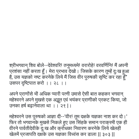
श्रीभगवान्‌ शिव बोले--देवेश्वरि! तनुमध्यमे! वरारोहे! वरवर्णिनि! मैं अपनी
प्रशंसा नहीं करता हूँ। मेरा प्रभाव देखो। जिसके कारण तुम्हें दुःख हुआ
है, उस यज्ञको नष्ट करनेके लिये मैं जिस वीर पुरुषकी सृष्टि कर रहा हूँ”
उसपर दृष्टिपात करो ।। २८ ।।
अपने प्राणोंसे भी अधिक प्यारी पत्नी उमासे ऐसी बात कहकर भगवान्‌
महेश्वरने अपने मुखसे एक अद्भुत एवं भयंकर प्राणीको प्रकट किया, जो
उनका हर्ष बढ़ानेवाला था ।। २९ |।
महेश्वरने उस पुरुषको आज्ञा दी--'वीर! तुम दक्षके यज्ञका नाश कर दो।'
फिर तो भगवानके मुखसे निकले हुए उस सिंहके समान पराक्रमी एक ही
वीरने पार्वतीदेवीके दुःख और क्रोधका निवारण करनेके लिये खेलही
खेलमें प्रजापति दक्षके उस यज्ञका विध्वंस कर डाला || ३०३ ||