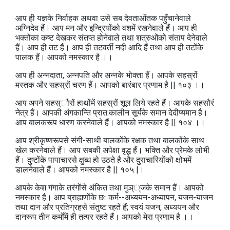
आप ही यज्ञके निर्वाहक अथवा उसे सब देवताओंतक पहुँचानेवाले
अग्निदेव हैं। आप मन और इन्द्रियोंको वशमें रखनेवाले हैं। आप ही
भक्तोंका कष्ट देखकर संतप्त होनेवाले तथा शत्रुओंको संताप देनेवाले
हैं। आप ही तट हैं। आप ही तटवर्ती नदी आदि हैं तथा आप ही तटोंके
पालक हैं। आपको नमस्कार है ।।
आप ही अन्नदाता, अन्नपति और अन्नके भोक्ता हैं। आपके सहस्रों
मस्तक और सहस्रों चरण हैं। आपको बारंबार प्रणाम है || १०३ ।।
आप अपने सहस्ौरों हाथोंमें सहस्रों शूल लिये रहते हैं। आपके सहसौरं
नेत्र हैं। आपकी अंगकान्ति प्रात:कालीन सूर्यके समान देदीप्यमान है।
आप बालकरूप धारण करनेवाले हैं। आपको नमस्कार है || १०४ ।।
आप श्रीकृष्णरूपसे संगी-साथी बालकोंके रक्षक तथा बालकोंके साथ
खेल करनेवाले हैं। आप सबकी अपेक्षा वृद्ध हैं। भक्ति और प्रेमके लोभी
हैं। दुष्टोंके पापाचारसे क्षुब्ध हो उठते है और दुराचारियोंको क्षोभमें
डालनेवाले हैं। आपको नमस्कार है || १०५ |।
आपके केश गंगाके तरंगोंसे अंकित तथा मुञ््जके समान हैं। आपको
नमस्कार है। आप ब्राह्मणोंके छः कर्म--अध्ययन-अध्यापन, यजन-याजन
तथा दान और प्रतिग्रहसे संतुष्ट रहते हैं; स्वयं यजन, अध्ययन और
दानरूप तीन कर्मोंमें ही तत्पर रहते हैं। आपको मेरा प्रणाम है ।।