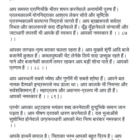
आप समस्त प्राणियोंके भीतर शयन करनेवाले अन्तर्यामी पुरुष हैं।
प्रलयकालमें योगनिद्राका आश्रय लेकर सोते और सृष्टिके
प्रारम्भकालमें कल्पान्त निद्रासे जागते हैं। आप ब्रह्मरूपसे सर्वत्र
स्थित और कालरूपसे सदा दौड़नेवाले हैं। मूँड़ मुँड़ानेवाले संन्यासी और
जटाधारी तपस्वी भी आपके ही स्वरूप हैं। आपको नमस्कार है ।। ८७
।।
आपका ताण्डव-नृत्य बराबर चलता रहता है। आप मुखसे शृंगी आदि बाजे
बजानेमें कुशल हैं। कमलपुष्पकी भेंट लेनेके लिये सदा उत्सुक रहते हैं।
गाने और बजानेकी कलामें तत्पर रहकर आप बड़ी शोभा पाते हैं। आपको
प्रणाम है ।। ८८ ।।
आप अवस्थामें सबसे ज्येष्ठ और गुणोंमें भी सबसे श्रेष्ठ हैं। आपने बल
नामक दैत्यको इन्द्ररूपसे मथ डाला था। आप कालके भी नियन्ता और
सर्वशक्तिमान्‌ हैं। महाप्रलय और अवान्तर-प्रलय भी आप ही हैं।
आपको नमस्कार है ।। ८९ |।
प्रभो! आपका अट्टहास भयंकर शब्द करनेवाली दुन्दुभिके समान जान
पड़ता है। आप भीषण व्रतको धारण करनेवाले हैं। दस भुजाओंसे
सुशोभित होनेवाले उग्ररूपधारी आपको मेरा नित्य बारंबार नमस्कार है
।।
आपके हाथमें कपाल है। चिताका भस्म आपको बहुत प्रिय है। आप