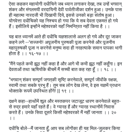
ऐसा कहकर महायोगी दधीचिने जब ध्यान लगाकर देखा, तब उन्हें भगवान्‌
शंकर और मंगलमयी वरदायिनी देवी पार्वतीजीका दर्शन हुआ। उनके पास
ही महात्मा नारदजी भी दिखायी दिये, इससे उनको बड़ा संतोष हुआ।
योगवेत्ता दधीचिको यह निश्चय हो गया कि ये सब देवता एकमत हो गये
हैं। इसीलिये इन्होंने महेश्वरको यहाँ निमन्त्रित नहीं किया है ।।
यह बात ध्यानमें आते ही दधीचि यज्ञशालासे अलग हो गये और दूर जाकर
कहने लगे --'सज्जनो! अपूजनीय पुरुषकी पूजा करनेसे और पूजनीय
महापुरुषकी पूजा न करनेसे मनुष्य सदा ही नरहत्याके समान पापका भागी
होता है ।। १६-१७ ।।
“मैंने पहले कभी झूठ नहीं कहा है और आगे भी कभी झूठ नहीं कहूँगा। इन
देवताओं तथा ऋषियोंके बीचमें मैं सच्ची बात कह रहा हूँ ।। १८ ।।
“भगवान्‌ शंकर सम्पूर्ण जगत्‌की सृष्टि करनेवाले, सम्पूर्ण जीवोंके रक्षक,
स्वामी तथा सबके प्रभु हैं। तुम सब लोग देख लेना, वे इस यज्ञमें प्रधान
भोक्ताके रूपमें उपस्थित होंगे! || १९ ।।
दक्षने कहा--हाथोंमें शूल और मस्तकपर जटाजूट धारण करनेवाले बहुत-
से रुद्र हमारे यहाँ रहते हैं। वे ग्यारह हैं और ग्यारह स्थानोंमें निवास
करते हैं। उनके सिवा दूसरे किसी महेश्वरको मैं नहीं जानता ।। २०
।।
दधीचि बोले--मैं जानता हूँ, आप सब लोगोंका ही यह मिल-जुलकर किया