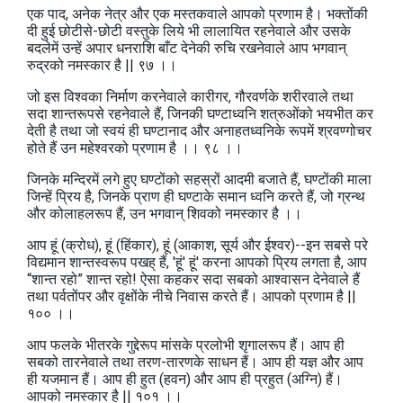
एक पाद, अनेक नेत्र और एक मस्तकवाले आपको प्रणाम है। भक्तोंकी
दी हुई छोटीसे-छोटी वस्तुके लिये भी लालायित रहनेवाले और उसके
बदलेमें उन्हें अपार धनराशि बाँट देनेकी रुचि रखनेवाले आप भगवान्‌
रुद्रको नमस्कार है || ९७ ।।
जो इस विश्वका निर्माण करनेवाले कारीगर, गौरवर्णके शरीरवाले तथा
सदा शान्तरूपसे रहनेवाले हैं, जिनकी घण्टाध्वनि शत्रुओंको भयभीत कर
देती है तथा जो स्वयं ही घण्टानाद और अनाहतध्वनिके रूपमें श्रवण्गोचर
होते हैं उन महेश्वरको प्रणाम है ।। ९८ ।।
जिनके मन्दिरमें लगे हुए घण्टोंको सहस्रों आदमी बजाते हैं, घण्टोंकी माला
जिन्हें प्रिय है, जिनके प्राण ही घण्टाके समान ध्वनि करते हैं, जो ग्रन्थ
और कोलाहलरूप हैं, उन भगवान्‌ शिवको नमस्कार है ।।
आप हूं (क्रोध), हूं (हिंकार), हूं (आकाश, सूर्य और ईश्वर)--इन सबसे परे
विद्यमान शान्तस्वरूप पखह् हैं, 'हूं' हूं' करना आपको प्रिय लगता है, आप
“शान्त रहो” शान्त रहो! ऐसा कहकर सदा सबको आश्वासन देनेवाले हैं
तथा पर्वतोंपर और वृक्षोंके नीचे निवास करते हैं। आपको प्रणाम है ||
१०० ।।
आप फलके भीतरके गुद्देरूप मांसके प्रलोभी शृगालरूप हैं। आप ही
सबको तारनेवाले तथा तरण-तारणके साधन हैं। आप ही यज्ञ और आप
ही यजमान हैं। आप ही हुत (हवन) और आप ही प्रहुत (अग्नि) हैं।
आपको नमस्कार है || १०१ ।।