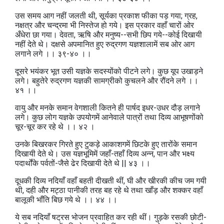
उस समय आग नहीं जलती थी, सूर्यका प्रकाश फीका पड़ गया; ग्रह,
नक्षत्र और चन्द्रमा भी निस्तेज हो गये। इस प्रकार वहाँ चारों ओर
अँधेरा छा गया। देवता, ऋषि और मनुष्य--सभी छिप गये--कोई दिखायी
नहीं देते थे। दक्षसे अपमानित हुए रुद्रगण यज्ञशालामें सब ओर आग
लगाने लगे ।। ३९-४० ।।
दूसरे भयंकर भूत उसी यज्ञके सदस्योंको पीटने लगे। कुछ यूप उखाड़ने
लगे। बहुतेरे रुद्रगण यज्ञकी सामग्रीको कुचलने और रौंदने लगे ।।
४१ ।।
वायु और मनके समान वेगशाली कितने ही पार्षद इधर-उधर दौड़ लगाने
लगे। कुछ लोग यज्ञके उपयोगमें आनेवाले पात्रों तथा दिव्य आभूषणोंको
चूर-चूर कर रहे थे ।। ४२ ।
उनके बिखरकर गिरते हुए टुकड़े आकाशगमें छिटके हुए तारोंके समान
दिखायी देते थे। उस यज्ञभूमिमें जहाँ-तहाँ दिव्य अन्न, पान और भक्ष्य
पदार्थोंके पर्वतों-जैसे ढेर दिखायी देते थे || ४३ ।।
दूधकी दिव्य नदियाँ वहाँ बहती दीखती थीं, घी और खीरकी कीच जम गयी
थी, दही और मट्ठा पानीकी तरह बह रहे थे तथा खाँड़ और शक्कर वहाँ
बालूकी भाँति बिछ गये थे ।। ४४ ।।
ये सब नदियाँ षट्रस भोजन प्रवाहित कर रही थीं। गुड़के रसकी छोटी-