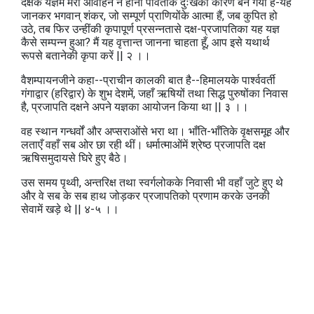
दक्षके यज्ञमें मेरा आवाहन न होना पार्वतीके दुःखका कारण बन गया है-यह
जानकर भगवान्‌ शंकर, जो सम्पूर्ण प्राणियोंके आत्मा हैं, जब कुपित हो
उठे, तब फिर उन्हींकी कृपापूर्ण प्रसन्नतासे दक्ष-प्रजापतिका यह यज्ञ
कैसे सम्पन्न हुआ? मैं यह वृत्तान्त जानना चाहता हूँ, आप इसे यथार्थ
रूपसे बतानेकी कृपा करें || २ ।।
वैशम्पायनजीने कहा--प्राचीन कालकी बात है--हिमालयके पार्श्ववर्ती
गंगाद्वार (हरिद्वार) के शुभ देशमें, जहाँ ऋषियों तथा सिद्ध पुरुषोंका निवास
है, प्रजापति दक्षने अपने यज्ञका आयोजन किया था || ३ ।।
वह स्थान गन्धर्वों और अप्सराओंसे भरा था। भाँति-भाँतिके वृक्षसमूह और
लताएँ वहाँ सब ओर छा रही थीं। धर्मात्माओंमें श्रेष्ठ प्रजापति दक्ष
ऋषिसमुदायसे घिरे हुए बैठे।
उस समय पृथ्वी, अन्तरिक्ष तथा स्वर्गलोकके निवासी भी वहाँ जुटे हुए थे
और वे सब के सब हाथ जोड़कर प्रजापतिको प्रणाम करके उनकी
सेवामें खड़े थे || ४-५ ।।