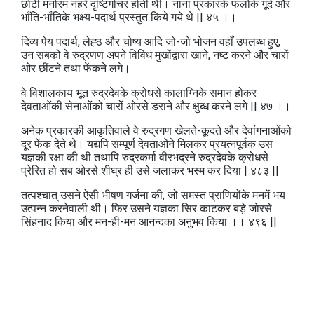
छोटी मनोरम नहरें दृष्टिगोचर होती थीं। नाना प्रकारके फलोंके गूदे और
भाँति-भाँतिके भक्ष्य-पदार्थ प्रस्तुत किये गये थे || ४५ ।।
दिव्य पेय पदार्थ, लेह्ठ और चोष्य आदि जो-जो भोजन वहाँ उपलब्ध हुए,
उन सबको वे रुद्रणण अपने विविध मुखोंद्वारा खाने, नष्ट करने और चारों
ओर छींटने तथा फेंकने लगे।
वे विशालकाय भूत रुद्रदेवके क्रोधसे कालाग्निके समान होकर
देवताओंकी सेनाओंको चारों ओरसे डराने और क्षुब्ध करने लगे || ४७ ।।
अनेक प्रकारकी आकृतिवाले वे रुद्रगण खेलते-कूदते और देवांगनाओंको
दूर फेंक देते थे। यद्यपि सम्पूर्ण देवताओंने मिलकर प्रयत्नपूर्वक उस
यज्ञकी रक्षा की थी तथापि रुद्रकर्मा वीरभद्रने रुद्रदेवके क्रोधसे
प्रेरित हो सब ओरसे शीघ्र ही उसे जलाकर भस्म कर दिया | ४८३ ||
तत्पश्चात्‌ उसने ऐसी भीषण गर्जना की, जो समस्त प्राणियोंके मनमें भय
उत्पन्न करनेवाली थी। फिर उसने यज्ञका सिर काटकर बड़े जोरसे
सिंहनाद किया और मन-ही-मन आनन्दका अनुभव किया ।। ४९६ ||