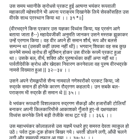
उस समय भवानीके क्रोधसे प्रकट हुई अत्यन्त भयंकर रूपवाली
महाकाली महेश्वरीने भी अपना पराक्रम दिखानेके लिये सेवकोंसहित उस
वीरके साथ प्रस्थान किया था ।। ३१ *॥]
(वीरभद्रने किस प्रकार उस यज्ञका विध्वंस किया, यह प्रसंग आगे
बताया जाता है--) महादेवजीकी अनुमति जानकर उसने मस्तक झुकाकर
उन्हें प्रणाम किया। वह वीर अपने ही समान शौर्य, रूप और बलसे
सम्पन्न था (उसकी कहीं उपमा नहीं थी)। भगवान्‌ शिवका वह सब कुछ
करनेमें समर्थ क्रोध ही मूर्तिमान्‌ होकर उस वीरके रूपमें प्रकट हुआ
था। उसके बल, वीर्य, शक्ति और पुरुषार्थका कहीं अन्त नहीं था।
पार्वतीदेवीके क्रोध और खेदका निवारण करनेवाला वह पुरुष वीरभद्रके
नामसे विख्यात हुआ || ३२--३४ ।।
उसने अपने रोमकूपोंसे सैन्य नामवाले गणेश्वरोंको प्रकट किया, जो
रुद्रके समान ही होनेके कारण रौद्रगण कहलाये। उन सबके बल-
पराक्रम भी रुद्रके ही समान थे || ३५।।
वे भयंकर रूपधारी विशालकाय रुद्रगण सैकड़ों और हजारोंकी टोलियाँ
बनाकर अपनी किलकारियोंसे आकाशको गुँजाते हुए-से दक्षयज्ञका
विध्वंस करनेके लिये बड़ी तेजीके साथ टूट पड़े ।। ३६६ ।।
उस महाभयंकर कोलाहलसे उस यज्ञमें पधारे हुए समस्त देवता व्याकुल हो
उठे। पर्वत टूक-टूक होकर बिखर गये। धरती डोलने लगी, आँधी चलने
लगी और समुद्रमें तूफान आ गया ।। ३७-३८ ।।