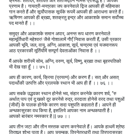
क्रमशः शतोदर, शतावर्त और शतजिद्ठन नामसे प्रसिद्ध हैं। आपको
प्रणाम है। गायत्री-मन्त्रका जप करनेवाले द्विज आपकी ही महिमाका
गान करते हैं और सूर्योपासक सूर्यके रूपमें आपकी ही आराधना करते हैं।
ऋषिगण आपको ही ब्रह्मा, शतक्रतु इन्द्र और आकाशके समान सर्वोच्च
पद मानते हैं ।।
समुद्र और आकाशके समान अपार, अनन्त रूप धारण करनेवाले
महामूर्तिधारी महेश्वर! जैसे गोशालामें गौएँ निवास करती हैं, उसी प्रकार
आपकी भूमि, जल, वायु, अग्नि, आकाश, सूर्य, चन्द्रमा एवं यजमानरूप
आठ प्रकारकी मूर्तियोंमें सम्पूर्ण देवताओंका निवास है ।।
मैं आपके शरीरमें सोम, अग्नि, वरुण, सूर्य, विष्णु, ब्रह्मा तथा बृहस्पतिको
भी देख रहा हूँ ।। ७५ |।
आप ही कारण, कार्य, क्रिया (प्रयत्न) और करण हैं। सत्‌ और असत्‌
पदार्थोकी उत्पत्ति और प्रलयके स्थान भी आप ही हैं ।। ७६ ।।
आप सबके उद्धवका स्थान होनेसे भव, संहार करनेके कारण शर्व, “रु
अर्थात्‌ पाप एवं दु:खको दूर करनेसे रुद्र, वरदाता होनेसे वरद तथा पशुओं
(जीवों) के पालक होनेके कारण सदा पशुपति कहलाते हैं। आपने ही
अन्धकासुरका वध किया है, इसलिये आपका नाम अन्धकघाती है।
आपको बारंबार नमस्कार है || ७७ ।।
आप तीन जटा और तीन मस्तक धारण करनेवाले हैं। आपके हाथमें श्रेष्ठ
त्रिशूल शोभा पाता है। आप त्र्यम्बक, त्रिनेत्रधारी तथा त्रिपुरासुरका