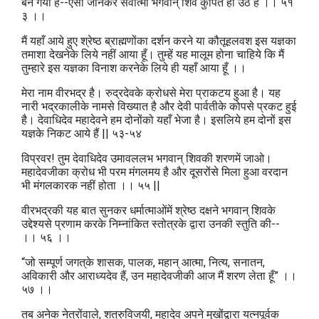
बन गया है--ऐसा जानकर सर्वात्मा भगवान्‌ शिव कुपित हो उठे हैं ।। ५१
३ ।।
मैं यहाँ आये हुए श्रेष्ठ ब्राह्मणोंका दर्शन करने या कौतूहलवश इस यज्ञका
तमाशा देखनेके लिये नहीं आया हूँ। तुम्हें यह मालूम होना चाहिये कि मैं
तुम्हारे इस यज्ञका विनाश करनेके लिये ही यहाँ आया हूँ ।।
मेरा नाम वीरभद्र है। रुद्रदेवके क्रोधसे मेरा प्राकटय हुआ है। यह
नारी भद्रकालीके नामसे विख्यात है और देवी पार्वतीके कोपसे प्रकट हुई
है। देवाधिदेव महादेवने हम दोनोंको यहाँ भेजा है। इसलिये हम दोनों इस
यज्ञके निकट आये हैं || ५३-५४
विप्रवर! तुम देवाधिदेव उमावललभ भगवान्‌ शिवकी शरणमें जाओ।
महादेवजीका क्रोध भी परम मंगलमय है और दूसरोंसे मिला हुआ वरदान
भी मंगलकारक नहीं होता ।। ५५ ||
वीरभद्रकी यह बात सुनकर धर्मात्माओंमें श्रेष्ठ दक्षने भगवान्‌ शिवके
उद्देश्यसे प्रणाम करके निम्नांकित स्तोत्रके द्वारा उनकी स्तुति की--
।। ५६ ।।
“जो सम्पूर्ण जगत्‌के शासक, पालक, महान्‌ आत्मा, नित्य, सनातन,
अविकारी और आराध्यदेव हैं, उन महादेवजीकी आज मैं शरण लेता हूँ” ।।
५७ ।।
तब अनेक नेत्रोंवाले, शत्रुविजयी, महादेव अपने मुखोंद्वारा यत्नपूर्वक