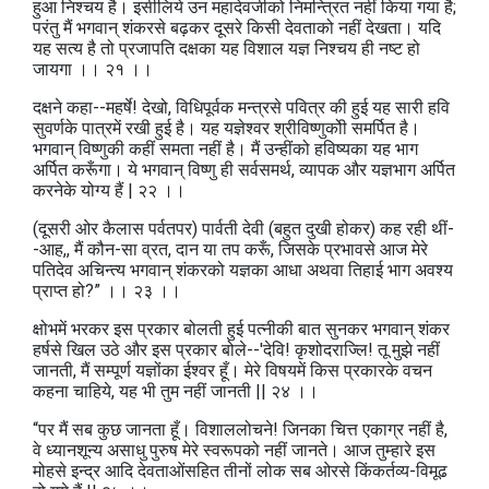
हुआ निश्चय है। इसीलिये उन महादेवजीको निमन्त्रित नहीं किया गया है;
परंतु मैं भगवान्‌ शंकरसे बढ़कर दूसरे किसी देवताको नहीं देखता। यदि
यह सत्य है तो प्रजापति दक्षका यह विशाल यज्ञ निश्चय ही नष्ट हो
जायगा ।। २१ ।।
दक्षने कहा--महर्षे! देखो, विधिपूर्वक मन्त्रसे पवित्र की हुई यह सारी हवि
सुवर्णके पात्रमें रखी हुई है। यह यज्ञेश्वर श्रीविष्णुकोी समर्पित है।
भगवान्‌ विष्णुकी कहीं समता नहीं है। मैं उन्हींको हविष्यका यह भाग
अर्पित करूँगा। ये भगवान्‌ विष्णु ही सर्वसमर्थ, व्यापक और यज्ञभाग अर्पित
करनेके योग्य हैं | २२ ।।
(दूसरी ओर कैलास पर्वतपर) पार्वती देवी (बहुत दुखी होकर) कह रही थीं-
-आह,, मैं कौन-सा व्रत, दान या तप करूँ, जिसके प्रभावसे आज मेरे
पतिदेव अचिन्त्य भगवान्‌ शंकरको यज्ञका आधा अथवा तिहाई भाग अवश्य
प्राप्त हो?” ।। २३ ।।
क्षोभमें भरकर इस प्रकार बोलती हुई पत्नीकी बात सुनकर भगवान्‌ शंकर
हर्षसे खिल उठे और इस प्रकार बोले--'देवि! कृशोदराज्लि! तू मुझे नहीं
जानती, मैं सम्पूर्ण यज्ञोंका ईश्वर हूँ। मेरे विषयमें किस प्रकारके वचन
कहना चाहिये, यह भी तुम नहीं जानती || २४ ।।
“पर मैं सब कुछ जानता हूँ। विशाललोचने! जिनका चित्त एकाग्र नहीं है,
वे ध्यानशून्य असाधु पुरुष मेरे स्वरूपको नहीं जानते। आज तुम्हारे इस
मोहसे इन्द्र आदि देवताओंसहित तीनों लोक सब ओरसे किंकर्तव्य-विमूढ