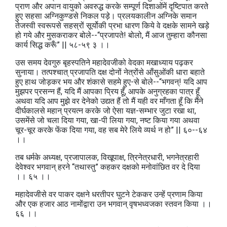
प्राण और अपान वायुको अवरुद्ध करके सम्पूर्ण दिशाओंमें दृष्टिपात करते
हुए सहसा अग्निकुण्डसे निकल पड़े। प्रलयकालीन अग्निके समान
तेजस्वी स्वरूपसे सहस्रों सूर्योकी प्रभा धारण किये वे दक्षके सामने खड़े
हो गये और मुसकराकर बोले--“प्रजापते! बोलो, मैं आज तुम्हारा कौनसा
कार्य सिद्ध करूँ” || ५८-५९ ३ ।।
उस समय देवगुरु बृहस्पतिने महादेवजीको वेदका मखाध्याय पढ़कर
सुनाया। तत्पश्चात्‌ प्रजापति दक्ष दोनों नेत्रोंसे आँसुओंकी धारा बहाते
हुए हाथ जोड़कर भय और शंकासे सहमे हुए-से बोले--“भगवन्‌! यदि आप
मुझपर प्रसन्न हैं, यदि मैं आपका प्रिय हूँ, आपके अनुग्रहका पात्र हूँ
अथवा यदि आप मुझे वर देनेको उद्यत हैं तो मैं यही वर माँगता हूँ कि मैंने
दीर्घकालसे महान्‌ प्रयत्न करके जो ऐसा यज्ञ-सम्भार जुटा रखा था,
उसमेंसे जो चला दिया गया, खा-पी लिया गया, नष्ट किया गया अथवा
चूर-चूर करके फेंक दिया गया, वह सब मेरे लिये व्यर्थ न हो” || ६०--६४
।।
तब धर्मके अध्यक्ष, प्रजापालक, विखूपाक्ष, त्रिनेत्रधारी, भगनेत्रहारी
देवेश्वर भगवान्‌ हरने “तथास्तु” कहकर दक्षको मनोवांछित वर दे दिया
।। ६५ ।।
महादेवजीसे वर पाकर दक्षने धरतीपर घुटने टेककर उन्हें प्रणाम किया
और एक हजार आठ नामोंद्वारा उन भगवान्‌ वृषभध्वजका स्तवन किया ।।
६६ ।।