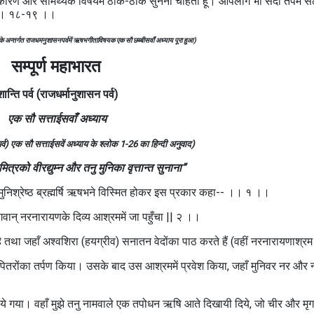
ारण और सामर्थ्यके विषयमें ठीक-ठीक सुनना चाहता हूँ। आपलोग भी सदा तपमें सं
” ।। १८-१९ ।।
वके अन्तर्गत राजधमनुशासनपर्वमें ऋषभगीताविषयक एक सौ छब्बीसवाँ अध्याय पूरा हुआ)
सम्पूर्ण महाभारत
शान्ति पर्व (राजधर्मानुशासन पर्व)
एक सौ सत्ताईसवाँ अध्याय
 पर्व) एक सौ सत्ताईसवें अध्याय के श्लोक 1-26 का हिन्दी अनुवाद)
्रको वीरद्युम्न और तनु मुनिका वृत्तान्त सुनाना”
े मुनिश्रेष्ठ ब्रह्मर्षि ऋषभने विस्मित होकर इस प्रकार कहा-- ।। १ ।।
भगवान्‌ नरनारायणके दिव्य आश्रममें जा पहुँचा || २ ।।
ड है तथा जहाँ अश्वशिरा (हयग्रीव) सनातन वेदोंका पाठ करते हैं (वहीं नरनारायणाश्र
और पितरोंका तर्पण किया। उसके बाद उस आश्रममें प्रवेश किया, जहाँ मुनिवर नर और
िये गया। वहाँ मुझे तनु नामवाले एक तपोधन ऋषि आते दिखायी दिये, जो चीर और मृग