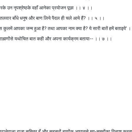
करके उन नृपश्रेष्ठके वहाँ आनेका प्रयोजन पूछा ।। ४ ।।
 तलवार बाँधे धनुष और बाण लिये पैदल ही चले आये हैं? ।। ५ ।।
स कुलमें आपका जन्म हुआ है? तथा आपका नाम क्‍या है? ये सारी बातें हमें बताइये' 
 ब्राह्मणोंसे यथोचित बात कही और अपना कार्यक्रम बताया-- ।। ७ ।।
द बढ़ानेवाला राजा सुमित्र हूँ और सहस्रों बाणोंक आघातसे मृग-समूहोंका विनाश करत