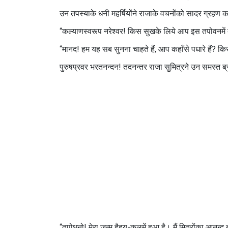
उन तपस्याके धनी महर्षियोंने राजाके वचनोंको सादर ग्रहण 
“कल्याणस्वरूप नरेश्वर! किस सुखके लिये आप इस तपोवनमें
“मानद! हम यह सब सुनना चाहते हैं, आप कहाँसे पधारे हैं? कि
पुरुषप्रवर भरतनन्दन! तदनन्तर राजा सुमित्रने उन समस्त
“तपोधनो! मेरा जन्म हैहय-कुलमें हुआ है। मैं मित्रोंका आनन्