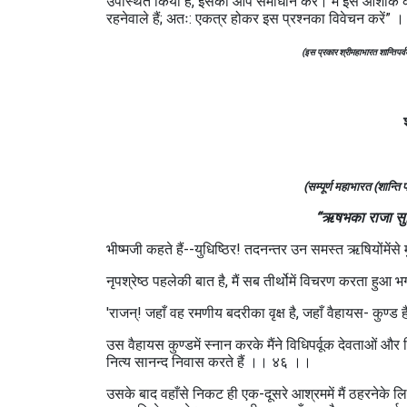
उपस्थित किया है, इसका आप समाधान करें। मैं इस आशाके क
रहनेवाले हैं; अतः: एकत्र होकर इस प्रश्नका विवेचन करें
(इस प्रकार श्रीमहाभारत शान्तिपर्
(सम्पूर्ण महाभारत (शान्ति
“ऋषभका राजा सुमित
भीष्मजी कहते हैं--युधिष्ठिर! तदनन्तर उन समस्त ऋषियोंमेंस
नृपश्रेष्ठ पहलेकी बात है, मैं सब तीर्थोमें विचरण करता हुआ 
'राजन्‌! जहाँ वह रमणीय बदरीका वृक्ष है, जहाँ वैहायस- कुण्
उस वैहायस कुण्डमें स्नान करके मैंने विधिपर्वूक देवताओं 
नित्य सानन्द निवास करते हैं ।। ४६ ।।
उसके बाद वहाँसे निकट ही एक-दूसरे आश्रममें मैं ठहरनेके ल