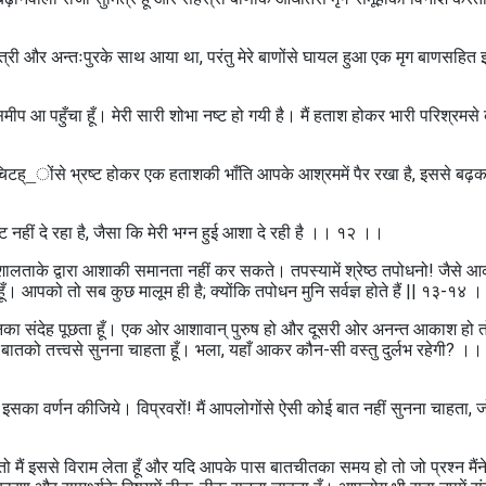
मन्‍्त्री और अन्तःपुरके साथ आया था, परंतु मेरे बाणोंसे घायल हुआ एक मृग बाणसहित 
समीप आ पहुँचा हूँ। मेरी सारी शोभा नष्ट हो गयी है। मैं हताश होकर भारी परिश्रमसे 
चिटह्_ोंसे भ्रष्ट होकर एक हताशकी भाँति आपके आश्रममें पैर रखा है, इससे बढ़
्ट नहीं दे रहा है, जैसा कि मेरी भग्न हुई आशा दे रही है ।। १२ ।।
ालताके द्वारा आशाकी समानता नहीं कर सकते। तपस्यामें श्रेष्ठ तपोधनो! जैसे
हूँ। आपको तो सब कुछ मालूम ही है; क्योंकि तपोधन मुनि सर्वज्ञ होते हैं || १३-१४ 
मनका संदेह पूछता हूँ। एक ओर आशावान्‌ पुरुष हो और दूसरी ओर अनन्त आकाश हो तो 
इस बातको तत्त्वसे सुनना चाहता हूँ। भला, यहाँ आकर कौन-सी वस्तु दुर्लभ रहेगी? 
सका वर्णन कीजिये। विप्रवरों! मैं आपलोगोंसे ऐसी कोई बात नहीं सुनना चाहता, ज
ो तो मैं इससे विराम लेता हूँ और यदि आपके पास बातचीतका समय हो तो जो प्रश्न मैंन