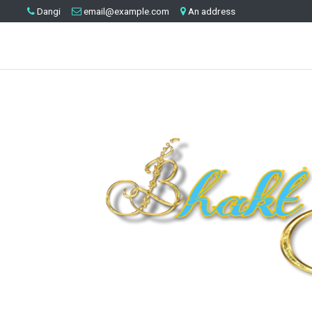
Dangi
email@example.com
An address