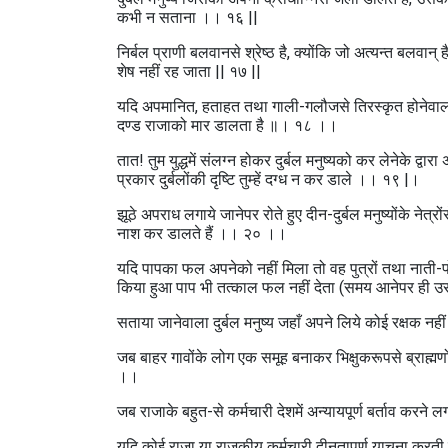
कभी न सताना ।। १६ ||
निर्बल प्राणी बलवानसे श्रेष्ठ है, क्योंकि जो अत्यन्त बलवान
शेष नहीं रह जाता || १७ ||
यदि अपमानित, हताहत तथा गाली-गलौजसे तिरस्कृत होनेवाला दु
दण्ड राजाको मार डालता है ॥। १८ ।।
तात! तुम युद्धमें संलग्न होकर दुर्बल मनुष्यको कर लेनेके 
प्रकार दुर्बलोंकी दृष्टि तुम्हें दग्ध न कर डाले ।। १९ |।
झूठे अपराध लगाये जानेपर रोते हुए दीन-दुर्बल मनुष्योंके नेत्
नाश कर डालते हैं ।। २० ।।
यदि पापका फल अपनेको नहीं मिला तो वह पुत्रों तथा नाती-पोत
किया हुआ पाप भी तत्काल फल नहीं देता (समय आनेपर ही
सताया जानेवाला दुर्बल मनुष्य जहाँ अपने लिये कोई रक्षक नह
जब बाहर गावोंके लोग एक समूह बनाकर भिक्षुकरूपसे ब्राह्मणों
।।
जब राजाके बहुत-से कर्मचारी देशमें अन्यायपूर्ण बर्ताव करने
यदि कोई राजा या राजकीय कर्मचारी दीनतापूर्ण याचना करती