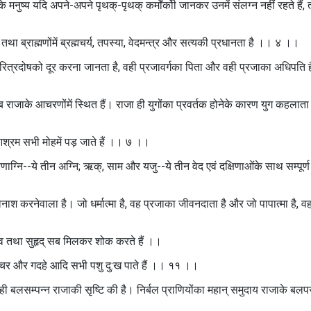
र्णके मनुष्य यदि अपने-अपने पृथक्‌-पृथक्‌ कर्मोंकोी जानकर उनमें संलग्न नहीं रहते हैं
डनीति तथा ब्राह्मणोंमें ब्रह्मचर्य, तपस्या, वेदमन्त्र और सत्यकी प्रधानता है ।। ४ ।।
ान चरित्रदोषको दूर करना जानता है, वही प्रजावर्गका पिता और वही प्रजाका अधिपति
सब राजाके आचरणोंमें स्थित हैं। राजा ही युगोंका प्रवर्तक होनेके कारण युग कहलात
 आश्रम सभी मोहमें पड़ जाते हैं ।। ७ ।।
ाग्नि--ये तीन अग्नि; ऋक्‌, साम और यजु--ये तीन वेद एवं दक्षिणाओंके साथ सम्पूर्ण 
नाश करनेवाला है। जो धर्मात्मा है, वह प्रजाका जीवनदाता है और जो पापात्मा है,
्धव तथा सुहृद् सब मिलकर शोक करते हैं ।।
च्चर और गदहे आदि सभी पशु दु:ख पाते हैं ।। ११ ।।
िये ही बलसम्पन्न राजाकी सृष्टि की है। निर्बल प्राणियोंका महान्‌ समुदाय राजाके बल