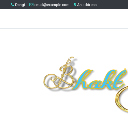
Dangi
email@example.com
An address