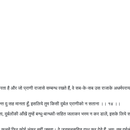
ता है और जो प्राणी राजासे सम्बन्ध रखते हैं, वे सब-के-सब उस राजाके अधर्मपरा
त्यन्त दुःसह मानता हूँ; इसलिये तुम किसी दुर्बल प्राणीको न सताना ।। १४ ।।
दुर्बलोंकी आँखें तुम्हें बन्धु-बान्धवों-सहित जलाकर भस्म न कर डालें, इसके लिये 
कुलमें फिर कोई अंकुर नहीं जमता। वे जड़मूलसहित दग्ध कर देते हैं; अतः तुम दुर्बल