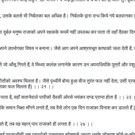
्‌ है, उसके बलसे भी निर्बलका बल अधिक है। निर्बलके द्वारा दग्ध किये गये बलवानका
र्बल मनुष्य राजाको अपने रक्षकके रूपमें नहीं उपलब्ध कर पाता तो वहाँ दैवका दि
द्वारा अपने उपभोगका विषय न बनाना। जैसे आग अपने आश्रयभूत काष्ठको जला देती है,
रोंसे जो आँसू गिरते हैं, वे मिथ्या कलंक लगानेके कारण उन अपराधियोंके पुत्रों और प
ोंको अवश्य मिलता है। जैसे पृथ्वीमें बोया हुआ बीज तुरंत फल नहीं देता, उसी प्र
 उसका फल मिलता है) ।। २१ ।।
ीं पाता है, वहाँ सतानेवाले पापीको दैवकी ओरसे भयंकर दण्ड प्राप्त होता है ।। २२
के समान भिक्षा माँगने लगते हैं, तब वैसे लोग एक दिन राजाका विनाश कर डालते हैं 
 लगते हैं, तब वह महान्‌ पाप राजाको ही लगता है ।। २४ ।।
 हुई प्रजाओंकी उस प्रार्थाको ठुकराकर स्वेच्छासे अथवा धनके लोभवश कोई-न-कोई