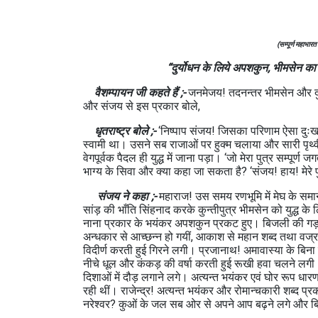
(सम्पूर्ण महाभारत
“दुर्योधन के लिये अपशकुन, भीमसेन का उत
वैशम्पायन जी कहते हैं ;-
जनमेजय! तदनन्तर भीमसेन और दुर्यो
और संजय से इस प्रकार बोले,
धृतराष्ट्र बोले ;-
‘निष्पाप संजय! जिसका परिणाम ऐसा दुःखह 
स्वामी था। उसने सब राजाओं पर हुक्म चलाया और सारी पृथ्व
वेगपूर्वक पैदल ही युद्ध में जाना पड़ा। ‘जो मेरा पुत्र सम्पू
भाग्य के सिवा और क्या कहा जा सकता है? ‘संजय! हाय! मेरे प
संजय ने कहा ;-
महाराज! उस समय रणभूमि में मेघ के समान ग
सांड़ की भाँति सिंहनाद करके कुन्तीपुत्र भीमसेन को युद्
नाना प्रकार के भयंकर अपशकुन प्रकट हुए। बिजली की गड़गड़
अन्धकार से आच्छन्न हो गयीं, आकाश से महान शब्द तथा वज्र 
विदीर्ण करती हुई गिरने लगी। प्रजानाथ! अमावास्या के बिना ह
नीचे धूल और कंकड़ की वर्षा करती हुई रूखी हवा चलने लगी। 
दिशाओं में दौड़ लगाने लगे। अत्यन्त भयंकर एवं घोर रूप धा
रही थीं। राजेन्द्र! अत्यन्त भयंकर और रोमान्चकारी शब्द प्
नरेश्वर? कुओं के जल सब ओर से अपने आप बढ़ने लगे और बिना