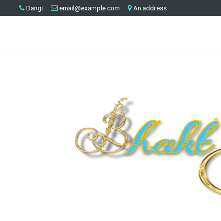
Dangi
email@example.com
An address