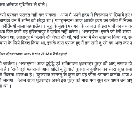
ा धर्मराज युधिष्ठिर से बोले।
मुझे किसी प्रकार परास्त नहीं कर सकता। आज मैं अपने हृदय में चिरकाल से छिपाये हुए 
 खाण्डव वन में अग्नि को छोड़ा था। पाण्डुनन्दन! आज आपके हृदय का काँटा मैं निका
र्तिमयी माला पहनाऊँगा। युद्ध के मुहाने पर गदा के आघात से इस पापी का वध 
फिर कभी यह हस्तिनापुर में प्रवेश नहीं करेगा। भरतश्रेष्ठ! इसने जो मेरी शय्या
िराया था, लाक्षागृह में जलाने की चेष्टा की थी, भरी सभा में मेरा उपहास किया था, सर
के लिये विवश किया था; इसके द्वारा प्राप्त हुए मैं इन सभी दुःखों का अन्त कर ड
 (शल्य पर्व) षट्पन्चाशत्तम अध्याय के श्लोक 23-42 का हिन्दी अनुवाद)
गा। भरतभूषण! आज दुर्बुद्धि एवं अजितात्मा धृतराष्ट्र पुत्र की आयु समाप्त ह
 है। ‘राजेन्द्र! महाराज! आज खोटी बुद्धि वाले कुरुराज दुर्योधन का सारा सुख समाप
नसे मिलना असम्भव है। ‘कुरुराज शान्तनु के कुल का यह जीता-जागता कलंक आज 
र सो जायगा। ‘आज राजा धृतराष्ट्र अपने इस पुत्र को मारा गया सुन कर अपने उन अशुभ
िया था’।