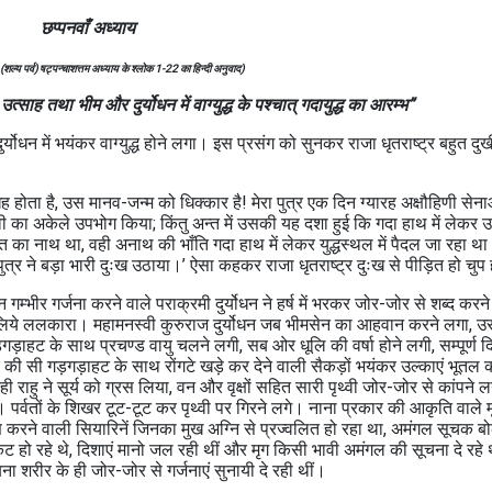
छप्पनवाँ अध्याय
 (शल्य पर्व) षट्पन्चाशत्तम अध्याय के श्लोक 1-22 का हिन्दी अनुवाद)
्साह तथा भीम और दुर्योधन में वाग्युद्ध के पश्चात् गदायुद्ध का आरम्भ”
धन में भयंकर वाग्युद्ध होने लगा। इस प्रसंग को सुनकर राजा धृतराष्ट्र बहुत दुख
होता है, उस मानव-जन्म को धिक्कार है! मेरा पुत्र एक दिन ग्यारह अक्षौहिणी सेन
ी का अकेले उपभोग किया; किंतु अन्त में उसकी यह दशा हुई कि गदा हाथ में लेकर उ
र्ण जगत का नाथ था, वही अनाथ की भाँति गदा हाथ में लेकर युद्धस्थल में पैदल जा रहा थ
ुत्र ने बड़ा भारी दुःख उठाया।’ ऐसा कहकर राजा धृतराष्ट्र दुःख से पीड़ित हो चुप 
म्भीर गर्जना करने वाले पराक्रमी दुर्योधन ने हर्ष में भरकर जोर-जोर से शब्द करने
ध के लिये ललकारा। महामनस्वी कुरुराज दुर्योधन जब भीमसेन का आहवान करने लगा,
ाहट के साथ प्रचण्ड वायु चलने लगी, सब ओर धूलि की वर्षा होने लगी, सम्पूर्ण दि
की सी गड़गड़ाहट के साथ रोंगटे खड़े कर देने वाली सैकड़ों भयंकर उल्काएं भूतल 
ी राहु ने सूर्य को ग्रस लिया, वन और वृक्षों सहित सारी पृथ्वी जोर-जोर से कांपने 
पर्वतों के शिखर टूट-टूट कर पृथ्वी पर गिरने लगे। नाना प्रकार की आकृति वाले म
रण करने वाली सियारिनें जिनका मुख अग्नि से प्रज्वलित हो रहा था, अमंगल सूचक ब
रकट हो रहे थे, दिशाएं मानो जल रही थीं और मृग किसी भावी अमंगल की सूचना दे रहे
 शरीर के ही जोर-जोर से गर्जनाएं सुनायी दे रही थीं।