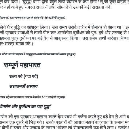
ण कर दिया। ‘दुर्बुद्धे! वाणी द्वारा बहुत शेखी बघारने से क्या होगा? तू जो कुछ कहता ह
ुनकर वहाँ आये हुए समस्त राजाओं तथा सोमकों ने उसकी बड़ी सराहना की।
 (शल्य पर्व) षट्पन्चाशत्तम अध्याय के श्लोक 43-46 का हिन्दी अनुवाद)
े लिये धीर बुद्धि का आश्रय लिया। उस समय उसके शरीर में रोमान्च हो आया था। इ
सी प्रकार राजाओं ने ताली पीट कर अमर्षशील दुर्योधन को पुनः हर्ष और उत्साह से
हामना पुत्र दुर्योधन पर बड़े वेग से आक्रमण किया। उस समय हाथी बारंबार चिग्घ
्त्र-शस्त्र चमक उठे।
र्व के अन्तर्गत गदा पर्व में गदायुद्ध का आरम्भ विषयक छप्पनवां अध्याय पूरा हुआ)
सम्पूर्ण महाभारत
शल्य
पर्व (गदा पर्व)
सत्तावनवाँ अध्याय
 (शल्य पर्व) सप्तपन्चाशत्तम अध्याय के श्लोक 1-18 का हिन्दी अनुवाद)
ीमसेन और दुर्योधन का गदा युद्ध”
ीमसेन को इस प्रकार आक्रमण करते देख स्वयं भी गर्जना करते हुए बड़े वेग से आगे 
ं के समान एक दूसरे से भिड़ गये। उनके प्रहारों की आवाज महान वज्रपात के समान भ
ों में इन्द्र और प्रह्लाद के समान भयंकर एवं रोमान्चकारी युद्ध होने लगा। उनके 