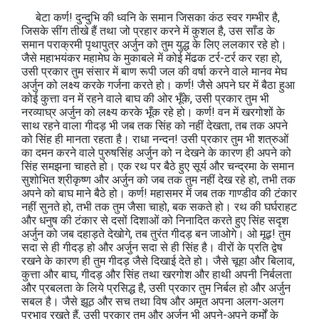
बेटा कर्ण! दुन्दुभि की ध्वनि के समान जिसका कंठ स्वर गम्भीर है,
जिसके सींग तीखे हैं तथा जो प्रहार करने में कुशल है, उस साँड के
समान पराक्रमी पृथापुत्र अर्जुन को तुम युद्ध के लिए ललकार रहे हो।
जैसे महाभयंकर महामेघ के मुकाबले में कोई मेंढक टर्र-टर्र कर रहा हो,
उसी प्रकार तुम संसार में बाण रूपी जल की वर्षा करने वाले मानव मेघ
अर्जुन को लक्ष्य करके गर्जना करते हो। कर्ण! जैसे अपने घर में बैठा हुआ
कोई कुत्ता वन में रहने वाले बाघ की ओर भूँके, उसी प्रकार तुम भी
नरव्याघ्र अर्जुन को लक्ष्य करके भूँक रहे हो। कर्ण! वन में खरगोशों के
साथ रहने वाला गीदड़ भी जब तक सिंह को नहीं देखता, तब तक अपने
को सिंह ही मानता रहता है। राधा नन्दन! उसी प्रकार तुम भी शत्रुओं
का दमन करने वाले पुरुषसिंह अर्जुन को न देखने के कारण ही अपने को
सिंह समझना चाहते हो। एक रथ पर बैठे हुए सूर्य और चन्द्रमा के समान
सुशोभित श्रीकृष्ण और अर्जुन को जब तक तुम नहीं देख रहे हो, तभी तक
अपने को बाघ माने बैठे हो। कर्ण! महासमर में जब तक गाण्डीव की टंकार
नहीं सुनते हो, तभी तक तुम जैसा चाहो, बक सकते हो। रथ की घर्घराहट
और धनुष की टंकार से दसों दिशाओं को निनादित करते हुए सिंह सदृश
अर्जुन को जब दहाड़ते देखोगे, तब तुरंत गीदड़ बन जाओगे। ओ मूढ़! तुम
सदा से ही गीदड़ हो और अर्जुन सदा से ही सिंह है। वीरों के प्रति द्वेष
रखने के कारण ही तुम गीदड़ जैसे दिखाई देते हो। जैसे चूहा और बिलाव,
कुत्ता और बाघ, गीदड़ और सिंह तथा खरगोश और हाथी अपनी निर्बलता
और प्रबलता के लिये प्रसिद्ध है, उसी प्रकार तुम निर्बल हो और अर्जुन
सबल है। जैसे झूठ और सच तथा विष और अमृत अपना अलग-अलग
प्रभाव रखते हैं, उसी प्रकार तुम और अर्जुन भी अपने-अपने कर्मों के