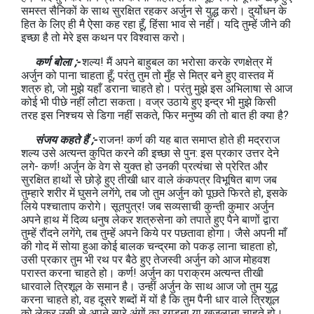
समस्त सैनिकों के साथ सुरक्षित रहकर अर्जुन से युद्ध करो। दुर्योधन के
हित के लिए ही मै ऐसा कह रहा हूँ, हिंसा भाव से नहीं। यदि तुम्हें जीने की
इच्छा है तो मेरे इस कथन पर विश्वास करो।
कर्ण बोला ;-
शल्य! मैं अपने बाहुबल का भरोसा करके रणक्षेत्र में
अर्जुन को पाना चाहता हूँ; परंतु तुम तो मुँह से मित्र बने हुए वास्तव में
शत्रु हो, जो मुझे यहाँ डराना चाहते हो। परंतु मुझे इस अभिलाषा से आज
कोई भी पीछे नहीं लौटा सकता। वज्र उठाये हुए इन्द्र भी मुझे किसी
तरह इस निश्चय से डिगा नहीं सकते, फिर मनुष्य की तो बात ही क्या है?
संजय कहते हैं ;-
राजन! कर्ण की यह बात समाप्त होते ही मद्रराज
शल्य उसे अत्यन्त कुपित करने की इच्छा से पुन: इस प्रकार उत्तर देने
लगे- कर्ण! अर्जुन के वेग से युक्त हो उनकी प्रत्यंचा से प्रेरित और
सुरक्षित हाथों से छोड़े हुए तीखी धार वाले कंकपत्र विभूषित बाण जब
तुम्हारे शरीर में घुसने लगेंगे, तब जो तुम अर्जुन को पूछते फिरते हो, इसके
लिये पश्चाताप करोगे। सूतपुत्र! जब सव्यसाची कुन्ती कुमार अर्जुन
अपने हाथ में दिव्य धनुष लेकर शत्रुसेना को तपाते हुए पैने बाणों द्वारा
तुम्हें रौंदने लगेंगे, तब तुम्हें अपने किये पर पछतावा होगा। जैसे अपनी माँ
की गोद में सोया हुआ कोई बालक चन्द्रमा को पकड़ लाना चाहता हो,
उसी प्रकार तुम भी रथ पर बैठे हुए तेजस्वी अर्जुन को आज मोहवश
परास्त करना चाहते हो। कर्ण! अर्जुन का पराक्रम अत्यन्त तीखी
धारवाले त्रिशूल के समान है। उन्हीं अर्जुन के साथ आज जो तुम युद्ध
करना चाहते हो, वह दूसरे शब्दों में यों है कि तुम पैनी धार वाले त्रिशूल
को लेकर उसी से अपने सारे अंगों का रगड़ना या खुजलाना चाहते हो।