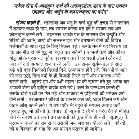
“कौरव सेना में अपशकुन, कर्ण की आत्मप्रशंसा, शल्य के द्वारा उसका
उपहास और अर्जुन के बल-पराक्रम का वर्णन”
संजय कहते हैं ;-
महाराज! जब धनुर्धर कर्ण युद्ध की इच्छा से समरांगण
में डटकर खड़ा हो गया, तब समस्त कौरव बड़े हर्ष में भरकर सब ओर
कोलाहल करने लगे। तदनन्तर आपके पक्ष के समसत वीर दुन्दुभि और
भेरियों की ध्वनि, बाणों की सनसनाहट और वेगशाली वीरों की विविध
गर्जनाओं के साथ युद्ध के लिए निकल पड़े। उनके मन में यह निश्चय था
कि अब मौत ही हमें युद्ध से निवृत्त कर सकेगी। राजन! कर्ण और कौरव
योद्धाओं के प्रसन्नतापूर्वक प्रस्थान करने पर धरती डोलने और बड़े
जोर-जोर से अव्यक्त शब्द करने लगी। उस समय सूर्यमण्डल से सात
बड़े-बड़े ग्रह निकलते दिखाई दिये, उल्कापात होने लगे, दिशाओं से आग
सी जल उठी, बिना वर्षा के ही बिजली गिरने लगीं और भयानक आँधी
चलने लगी। बहुतेरे मृग और पक्षी महान भय की सूचना देते हुए अनेक बार
आपकी सेना को दाहिने करके चले गये। कर्ण के प्रस्थान करते ही
उसके घोड़े पृथ्वी पर गिर पड़े और आकाश से हड्डियों की भयंकर वर्षा
होने लगी। प्रजानाथ! कौरवों के शस्त्र जल उठे, ध्वज हिलने लगे और
वाहन आँसू बहाने लगे। ये तथा और भी बहुत से भयंकर उत्पात वहाँ
प्रकट हुए, जो कौरवों के विनाश की सूचना दे रहै थे। परंतु दैव से मोहित
होने के कारण उन सबने उन उत्पातों को कुछ गिना ही नहीं। सूतपुत्र के
प्रख्यान करने पर सब राजा उसकी जय-जसकार बोलने लगे। कौरवों
को य विश्वास हो गया कि अब पाण्डव परास्त हो जायेंगे।