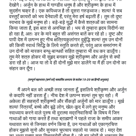
देखोगे। अर्जुन के हाथ में गाण्डीव धनुष है और श्रीकृष्ण के हाथ में
सुदर्शन चक्र है। एक कपिध्वज है तो दूसरा गरुड़ध्वज। शल्य! ये सब
वस्तुएँ कायरों को भय देनेवाली हैं; परंतु मेरा हर्ष बढ़ाती हैं। तुम तो दुष्ट
स्वभाव के मूर्ख मनुष्य हो। बड़े-बड़े युद्धों में कैसे शत्रुओं का सामना
किया जाता है, इस बात से अनभिज्ञ हो। भय से तुम्हारा हृदय विदीर्ण-सा
हो रहा है; अतः डर के मारे बहुत सी असंगत बातें कर रहे हो। दुष्ट और
पापी देश में उत्पन्न हुए नीच क्षत्रियकुलांगार दुर्बुद्धि शल्य! तुम उन दोनों
की किसी स्वार्थ सिद्धि के लिये स्तुति करते हो; परंतु आज समरांगण में
उन दोनों को मारकर बन्धु-बान्धवों सहित तुम्हारा भी वध कर डालूँगा।
तुम मेरे शत्रु होकर भी सुहृद बनकर मुझे श्रीकृष्ण और अर्जुन से क्यों
डरा रहै हो। आज या तो वे ही दोनों मुझे मार डालेंगे या मैं ही उन दोनो का
संहार कर दूँगा।
(सम्पूर्ण महाभारत (कर्ण पर्व) चत्वारिंश अध्याय के श्लोक 19-39 का हिन्दी अनुवाद)
मैं अपने बल को अच्छी तरह जानता हूँ, इसलिये श्रीकृष्ण और अर्जुन
से कदापि नहीं डरता हूँ। नीच देश में उत्पन्न शल्य! तुम चुप रहो। मैं
अकेला ही सहस्रों श्रीकृष्णों और सैंकड़ों अर्जुनों को मार डालूँगा। मूर्ख
शल्य! स्त्रियाँ, बच्चे और बूढ़े लोग, खेल-कूद में लगे हुए मनुष्य और
स्वाध्याय करने वाले पुरुष भी दुरात्मा मद्रनिवासियों के विषय में जिन
गाथाओं को गाया करते हैं तथा ब्राह्मणों ने पहले राजा के समीप आकर
यथावत रूप से जिनका वर्णन किया है, उन गाथाओं को एकाग्रचित्त
होकर मुझसे सुनो और सुनकर चुपचाप सहलो या जवाब दो। मद्र देश
का अधम मनुष्य सदा मित्रद्रोही होता है। जो हम लोगों से अकारण द्वेष