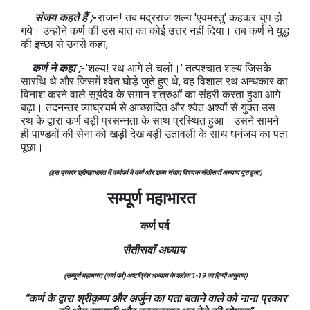
संजय कहते हैं ;-
राजन! तब मद्रराज शल्य 'एवमस्तु' कहकर चुप हो
गये। उन्होंने कर्ण की उस बात का कोई उत्तर नहीं दिया। तब कर्ण ने युद्ध
की इच्छा से उनसे कहा,
कर्ण ने कहा ;-
'शल्य! रथ आगे ले चलो।' तत्पश्चात शल्य जिसके
सारथि थे और जिसमें श्वेत घोड़े जुते हुए थे, वह विशाल रथ अन्धकार का
विनाश करने वाले सूर्यदेव के समान शत्रुओं का संहरी करता हुआ आगे
बढ़ा। तदनन्तर व्याघ्रचर्म से आच्छादित और श्वेत अश्वों से युक्त उस
रथ के द्वारा कर्ण बड़ी प्रसन्नता के साथ प्रस्थित हुआ। उसने सामने
ही पाण्डवों की सेना को खड़ी देख बड़ी उतावली के साथ धनंजय का पता
पूछा।
(इस प्रकार श्रीमहाभारत में कर्णपर्व में कर्ण और शल्य संवाद विषयक सैंतीसवाँ अध्याय पूरा हुआ)
सम्पूर्ण महाभारत
कर्ण
पर्व
सैतीसवाँ अध्याय
(सम्पूर्ण महाभारत (कर्ण पर्व) अष्टत्रिंश अध्याय के श्लोक 1-19 का हिन्दी अनुवाद)
“कर्ण के द्वारा श्रीकृष्ण और अर्जुन का पता बताने वाले को नाना प्रकार