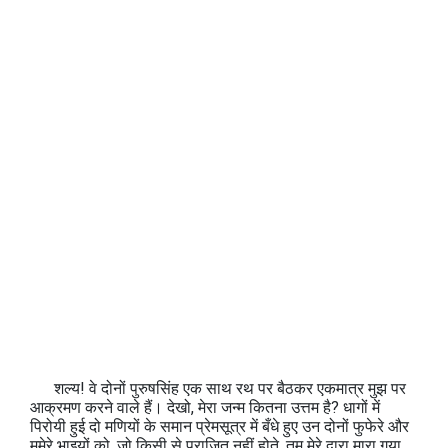
शल्य! वे दोनों पुरुषसिंह एक साथ रथ पर बैठकर एकमात्र मुझ पर
आक्रमण करने वाले हैं। देखो, मेरा जन्म कितना उत्तम है? धागों में
पिरोयी हुई दो मणियों के समान प्रेमसूत्र में बँधे हुए उन दोनों फुफेरे और
ममेरे भाइयों को, जो किसी से पराजित नहीं होते, तुम मेरे द्वारा मारा गया