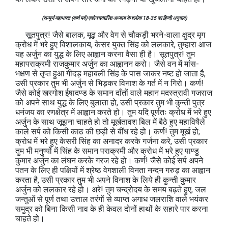
(सम्पूर्ण महाभारत (कर्ण पर्व) एकोनचत्वारिंश अध्याय के श्लोक 18-35 का हिन्दी अनुवाद)
सूतपुत्र! जैसे बालक, मूढ़ और वेग से चौकड़ी भरने-वाला क्षुद्र मृग
क्रोध में भरे हुए विशालकाय, केसर युक्त सिंह को ललकारे, तुम्हारा आज
यह अर्जुन का युद्ध के लिए आह्वान करना वैसा ही है। सूतपुत्र! तुम
महापराक्रमी राजकुमार अर्जुन का आह्वानन करो। जैसे वन में मांस-
भक्षण से तृप्त हुआ गीदड़ महाबली सिंह के पास जाकर नष्ट हो जाता है,
उसी प्रकार तुम भी अर्जुन से भिड़कर विनाश के गर्त में न गिरो। कर्ण!
जैसे कोई खरगोश ईषादण्ड के समान दाँतों वाले महान मदस्त्रावी गजराज
को अपने साथ युद्ध के लिए बुलाता हो, उसी प्रकार तुम भी कुन्ती पुत्र
धनंजय का रणक्षेत्र में आह्वान करते हो। तुम यदि पूर्णतः क्रोध में भरे हुए
अर्जुन के साथ जूझना चाहते हो तो मूर्खतावश बिल में बैठे हुए महाविषैले
काले सर्प को किसी काठ की छड़ी से बींध रहे हो। कर्ण! तुम मूर्ख हो;
क्रोध में भरे हुए केसरी सिंह का अनादर करके गर्जना करे, उसी प्रकार
तुम भी मनुष्यों में सिंह के समान पराक्रमी और क्रोध में भरे हुए पाण्डु
कुमार अर्जुन का लंघन करके गरज रहे हो। कर्ण! जैसे कोई सर्प अपने
पतन के लिए ही पक्षियों में श्रेष्ठ वेगशाली विनता नन्दन गरुड़ का आह्वान
करता है, उसी प्रकार तुम भी अपने विनाश के लिये ही कुन्ती कुमार
अर्जुन को ललकार रहे हो। अरे! तुम चन्द्रोदय के समय बढ़ते हुए, जल
जन्तुओं से पूर्ण तथा उत्ताल तरंगों से व्याप्त अगाध जलराशि वाले भयंकर
समुद्र को बिना किसी नाव के ही केवल दोनों हाथों के सहारे पार करना
चाहते हो।