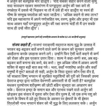
में अर्जुन को बलपूर्वक मार डालूँगा। ‘यदि सबका संहार करने वाली मृत्यु
सदा सावधान रहकर समरांगण में पाण्डुपुत्र अर्जुन की रक्षा करे तो
रणक्षेत्र में उससे भी भिड़कर या तो मै उसे ही मार डालूँगा या स्वयं ही
भीष्म के सम्मुख यमलोक को चला जाऊँगा। 'अधिक कहने से क्या लाभ?
यदि इस महासागर में अपने गणोसहित यम, वरुण, कुबेर और इन्द्र भी एक
साथ आकर यहाँ पाण्डुपुत्र अर्जुन की रक्षा करना चाहैं तो मैं उन सबके
साथ ही उन्हें जीत लूँगा'।
(सम्पूर्ण महाभारत (कर्ण पर्व) सप्तत्रिंश अध्याय के श्लोक 32-45 का हिन्दी अनुवाद)
संजय कहते हैं ;-
राजन! पराक्रमी मद्रराज शल्य युद्ध के उत्साह में
भरकर बढ़-बढ़कर बातें बनाने वाले कर्ण के कथन को सुनकर उसकी
अवहैलना करके उपहास करने लगे। उन्होंने फिर ऐसी बातें कहने से कर्ण
को रोका और इस प्रकार उत्तर दिया। शल्य ने कहा-कर्ण! बस, अब बढ़-
बढ़कर बातें बनाना बंद करो, बंद करो। तुम अधिक जोश में आकर अपनी
शक्ति से बहुत बड़ी बात कह गये। भला, कहाँ नरश्रेष्ठ अर्जुन और कहाँ
मनुष्यों में तुम? बताओ तो सही, अर्जुन के सिवा दूसरा कौन ऐसा वीर है,
जो साक्षात विष्णु भगवान से सुरक्षित यदुवंशियों की पुरी को जिसकी उपमा
देवराज इन्द्र द्वारा पालित देवनगरी अमरावती से दी जाती है? बलपूर्वक
मथकर पुरुषोत्तम श्रीकृष्ण की छोटी बहिन सुभद्रा का अपहरण कर
सके। देवराज इन्द्र के समान बल और प्रभाव रखने वाले अर्जुन को
छोड़कर इस संसार में दूसरा कौर ऐसा वीर पुरुष है, जो एक वन्य पशु को
मारने के विषय में उठे हुए विवाद के अवसर पर ईश्वरों के भी ईश्वर
त्रिलोकी नाथ भगवान शंकर को भी युद्ध के लिए ललकार सके। अर्जुन