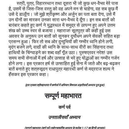
स्त्री, पुत्र, विहारस्थान तथा दूसरा भी जो कुछ धन-वैभव मेरे पास
है, उसमें से जिस-जिस वस्तु को वह अपने मन से चाहेगा, वह सब कुछ मैं
उसे दे डालूँगा। जो मुझे श्रीकृष्ण और अर्जुन का पता बता देगा, उसे मैं
उन दोनों का मारकर उनका सारा धन-वैभव दे दूँगा। इन सब बातों को
बारंबार कहते हुए कर्ण ने युद्धस्थल में समुद्र से उत्पन्न हुए अपने उत्तम
शंख को उच्च स्वर से बजाया। महाराज! सूतपुत्र की कही हुई उस
अवसर के अनुरूप उन बातों को सुनकर दुर्योधन अपने सेवकों सहित बड़ा
प्रसन्न हुआ। फिर तो सब ओर दुन्दुभियों की गम्भीर ध्वनि होने लगी,
मृदंग बजने लगे, वाद्यों की ध्वनि के साथ-साथ वीरों का सिंहनाद तथा
हाथियों के चिंग्घाड़ने का शब्द वहाँ गूँज उठा। पुरुषप्रवर नरेश! उस
समय सभी सेनाओं में हर्ष और उत्साह से भरे हुए योद्धाओं का गम्भीर गर्जन
होने लगा। इस प्रकार हर्ष से उत्साहित हुई सेना में जाते और बढ़-बढ़कर
बातें बनाते हुए शत्रुसूदन राधापुत्र महारथी कर्ण से मद्रराज शल्य ने
हँसकर इस प्रकार कहा।
(इस प्रकार श्रीमहाभारत में कर्णपर्व में अभिमान विषयक अड़तीसवाँ अध्याय पूरा हुआ)
सम्पूर्ण महाभारत
कर्ण
पर्व
उनतालीसवाँ अध्याय
(सम्पूर्ण महाभारत (कर्ण पर्व) एकोनचत्वारिंश अध्याय के श्लोक 1-17 का हिन्दी अनुवाद)