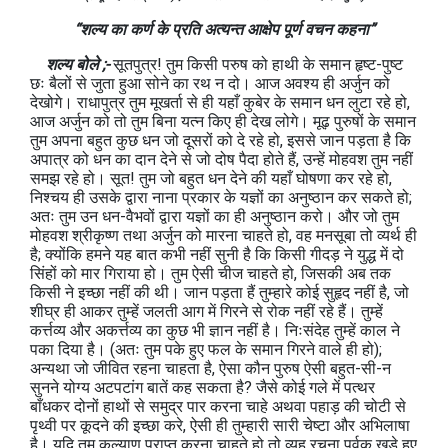
“शल्य का कर्ण के प्रति अत्यन्त आक्षेप पूर्ण वचन कहना”
शल्य बोले ;-
सूतपुत्र! तुम किसी परुष को हाथी के समान हृष्ट-पुष्ट
छः बैलों से जुता हुआ सोने का रथ न दो। आज अवश्य ही अर्जुन को
देखोगे। राधापुत्र तुम मूखर्ता से ही यहाँ कुबेर के समान धन लुटा रहे हो,
आज अर्जुन को तो तुम बिना यत्न किए ही देख लोगे। मूढ़ पुरुषों के समान
तुम अपना बहुत कुछ धन जो दूसरों को दे रहे हो, इससे जान पड़ता है कि
अपात्र को धन का दान देने से जो दोष पैदा होते हैं, उन्हें मोहवश तुम नहीं
समझ रहे हो। सूत! तुम जो बहुत धन देने की यहाँ घोषणा कर रहे हो,
निश्चय ही उसके द्वारा नाना प्रकार के यज्ञों का अनुष्ठान कर सकते हो;
अतः तुम उन धन-वैभवों द्वारा यज्ञों का ही अनुष्ठान करो। और जो तुम
मोहवश श्रीकृष्ण तथा अर्जुन को मारना चाहते हो, वह मनसूबा तो व्यर्थ ही
है; क्योंकि हमने यह बात कभी नहीं सुनी है कि किसी गीदड़ ने युद्ध में दो
सिंहों को मार गिराया हो। तुम ऐसी चीज चाहते हो, जिसकी अब तक
किसी ने इच्छा नहीं की थी। जान पड़ता हैं तुम्हारे कोई सुहृद नहीं है, जो
शीघ्र ही आकर तुम्हें जलती आग में गिरने से रोक नहीं रहे हैं। तुम्हें
कर्त्तव्य और अकर्त्तव्य का कुछ भी ज्ञान नहीं है। निःसंदेह तुम्हें काल ने
पका दिया है। (अतः तुम पके हुए फल के समान गिरने वाले ही हो);
अन्यथा जो जीवित रहना चाहता है, ऐसा कौन पुरुष ऐसी बहुत-सी-न
सुनने योग्य अटपटांग बातें कह सकता है? जैसे कोई गले में पत्थर
बाँधकर दोनों हाथों से समुद्र पार करना चाहे अथवा पहाड़ की चोटी से
पृथ्वी पर कूदने की इच्छा करे, ऐसी ही तुम्हारी सारी चेष्टा और अभिलाषा
है। यदि तुम कल्याण प्राप्त करना चाहते हो तो व्यूह रचना पूर्वक खड़े हुए