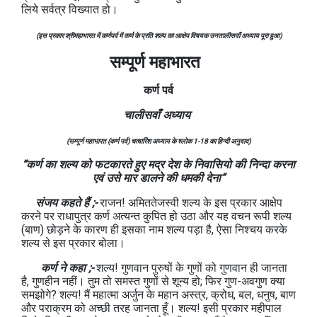
लिये सर्वत्र विख्यात हो।
(इस प्रकार श्रीमहाभारत में कर्णपर्व में कर्ण के प्रति शल्य का आक्षेप विषयक उनतालीसवाँ अध्याय पूरा हुआ)
सम्पूर्ण महाभारत
कर्ण
पर्व
चालीसवाँ अध्याय
(सम्पूर्ण महाभारत (कर्ण पर्व) चत्वारिंश अध्याय के श्लोक 1-18 का हिन्दी अनुवाद)
“कर्ण का शल्य को फटकारते हुए मद्र देश के निवासियो की निन्दा करना
एवं उसे मार डालने की धमकी देना”
संजय कहते हैं ;-
राजन! अमिततेजस्वी शल्य के इस प्रकार आक्षेप
करने पर राधापुत्र कर्ण अत्यन्त कुपित हो उठा और यह वचन रूपी शल्य
(बाण) छोड़ने के कारण ही इसका नाम शल्य पड़ा है, ऐसा निश्चय करके
शल्य से इस प्रकार बोला।
कर्ण ने कहा ;-
शल्य! गुणवान पुरुषों के गुणों को गुणवान ही जानता
है, गुणहीन नहीं। तुम तो समस्त गुणों से शून्य हो; फिर गुण-अवगुण क्या
समझोगे? शल्य! मैं महात्मा अर्जुन के महान अस्त्र, क्रोध, बल, धनुष, बाण
और पराक्रम को अच्छी तरह जानता हूँ। शल्य! इसी प्रकार महीपाल