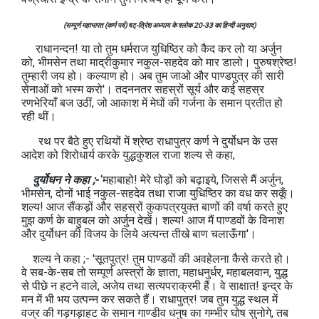
(सम्पूर्ण महाभारत (कर्ण पर्व) षट्-त्रिंश अध्याय के श्लोक 20-33 का हिन्दी अनुवाद)
राधानन्दन! या तो तुम धर्मराज युधिष्ठिर को कैद कर लो या अर्जुन
को, भीमसेन तथा माद्रीकुमार नकुल-सहदेव को मार डालो। पुरुषश्रेष्ठ!
तुम्हारी जय हो। कल्याण हो। अब तुम जाओ और पाण्डपुत्र की सारी
सेनाओं को भस्म करो'। तदननतर सहस्रों सूर्य और कई सहस्र
रणभेरियाँ बज उठीं, जो आकाश में मेघों की गर्जना के समान प्रतीत हो
रही थीं।
रथ पर बैठे हुए रथियों में श्रेष्ठ राधापुत्र कर्ण ने दुर्योधन के उस
आदेश को शिरोधार्य करके युद्धकुशल राजा शल्य से कहा,
दुर्योधन ने कहा ;-
‘महाबाहो! मेरे घोड़ों को बढ़ाइये, जिससे मैं अर्जुन,
भीमसेन, दोनों भाई नकुल-सहदेव तथा राजा युधिष्ठिर का वध कर सकूँ।
शल्य! आज सैंकड़ों और सहस्रों कुकपत्रयुक्त बाणों की वर्षा करते हुए
मुझ कर्ण के बाहुबल को अर्जुन देखें। शल्य! आज मैं पाण्डवों के विनाश
और दुर्योधन की विजय के लिये अत्यन्त तीखे बाण चलाऊँगा'।
शल्य ने कहा ;- 'सूतपुत्र! तुम पाण्डवों की अवहेलना कैसे करते हो।
वे सब-के-सब तो सम्पूर्ण अस्त्रों के ज्ञाता, महाधनुर्धर, महाबलवान, युद्ध
से पीछे न हटने वाले, अजेय तथा सत्यपराक्रमी हैं। वे साक्षात! इन्द्र के
मन में भी भय उत्पन्न कर सकते हैं। राधापुत्र! जब तुम युद्ध स्थल में
वज्र की गड़गड़ाहट के समान गाण्डीव धनुष का गम्भीर घोष सुनोगे, तब