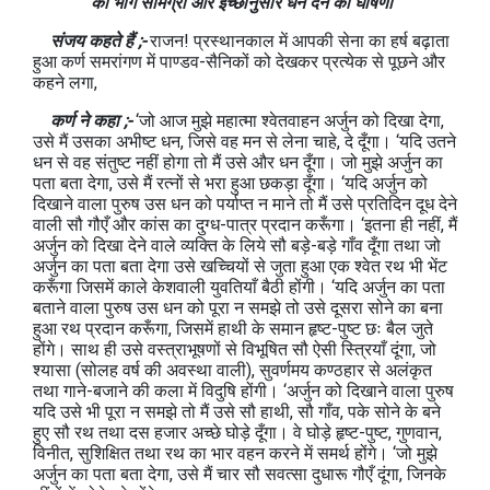
की भोग सामग्री और इच्छानुसार धन देने की घोषणा”
संजय कहते हैं ;-
राजन! प्रस्थानकाल में आपकी सेना का हर्ष बढ़ाता
हुआ कर्ण समरांगण में पाण्डव-सैनिकों को देखकर प्रत्येक से पूछने और
कहने लगा,
कर्ण ने कहा ;-
‘जो आज मुझे महात्मा श्वेतवाहन अर्जुन को दिखा देगा,
उसे मैं उसका अभीष्ट धन, जिसे वह मन से लेना चाहे, दे दूँगा। ‘यदि उतने
धन से वह संतुष्ट नहीं होगा तो मैं उसे और धन दूँगा। जो मुझे अर्जुन का
पता बता देगा, उसे मैं रत्नों से भरा हुआ छकड़ा दूँगा। ‘यदि अर्जुन को
दिखाने वाला पुरुष उस धन को पर्याप्त न माने तो मैं उसे प्रतिदिन दूध देने
वाली सौ गौएँ और कांस का दुग्ध-पात्र प्रदान करूँगा। ‘इतना ही नहीं, मैं
अर्जुन को दिखा देने वाले व्यक्ति के लिये सौ बड़े-बड़े गाँव दूँगा तथा जो
अर्जुन का पता बता देगा उसे खच्चियों से जुता हुआ एक श्वेत रथ भी भेंट
करूँगा जिसमें काले केशवाली युवतियाँ बैठी होंगी। ‘यदि अर्जुन का पता
बताने वाला पुरुष उस धन को पूरा न समझे तो उसे दूसरा सोने का बना
हुआ रथ प्रदान करूँगा, जिसमें हाथी के समान हृष्ट-पुष्ट छः बैल जुते
होंगे। साथ ही उसे वस्त्राभूषणों से विभूषित सौ ऐसी स्त्रियाँ दूंगा, जो
श्यासा (सोलह वर्ष की अवस्था वाली), सुवर्णमय कण्ठहार से अलंकृत
तथा गाने-बजाने की कला में विदुषि होंगी। ‘अर्जुन को दिखाने वाला पुरुष
यदि उसे भी पूरा न समझे तो मैं उसे सौ हाथी, सौ गाँव, पके सोने के बने
हुए सौ रथ तथा दस हजार अच्छे घोड़े दूँगा। वे घोड़े हृष्ट-पुष्ट, गुणवान,
विनीत, सुशिक्षित तथा रथ का भार वहन करने में समर्थ होंगे। ‘जो मुझे
अर्जुन का पता बता देगा, उसे मैं चार सौ सवत्सा दुधारू गौएँ दूंगा, जिनके