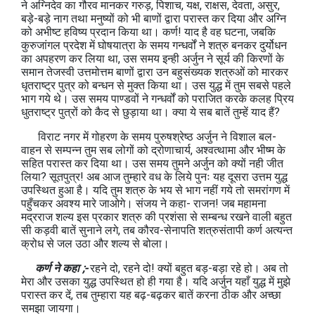
ने अग्निदेव का गौरव मानकर गरुड़, पिशाच, यक्ष, राक्षस, देवता, असुर,
बड़े-बड़े नाग तथा मनुष्यों को भी बाणों द्वारा परास्त कर दिया और अग्नि
को अभीष्ट हविष्य प्रदान किया था। कर्ण! याद है वह घटना, जबकि
कुरुजांगल प्रदेश में घोषयात्रा के समय गन्धर्वों ने शत्रु बनकर दुर्योधन
का अपहरण कर लिया था, उस समय इन्ही अर्जुन ने सूर्य की किरणों के
समान तेजस्वी उत्तमोत्तम बाणों द्वारा उन बहुसंख्यक शत्रुओं को मारकर
धृतराष्ट्र पुत्र को बन्धन से मुक्त किया था। उस युद्ध में तुम सबसे पहले
भाग गये थे। उस समय पाण्डवों ने गन्धर्वों को पराजित करके कलह प्रिय
धुतराष्ट्र पुत्रों को कैद से छुड़ाया था। क्या ये सब बातें तुम्हें याद हैं?
विराट नगर में गोहरण के समय पुरुषश्रेष्ठ अर्जुन ने विशाल बल-
वाहन से सम्पन्न तुम सब लोगों को द्रोणाचार्य, अश्वत्थामा और भीष्म के
सहित परास्त कर दिया था। उस समय तुमने अर्जुन को क्यों नही जीत
लिया? सूतपुत्र! अब आज तुम्हारे वध के लिये पुनः यह दूसरा उत्तम युद्ध
उपस्थित हुआ है। यदि तुम शत्रु के भय से भाग नहीं गये तो समरांगण में
पहुँचकर अवश्य मारे जाओगे। संजय ने कहा- राजन! जब महामना
मद्रराज शल्य इस प्रकार शत्रु की प्रशंसा से सम्बन्ध रखने वाली बहुत
सी कड़वी बातें सुनाने लगे, तब कौरव-सेनापति शत्रुसंतापी कर्ण अत्यन्त
क्रोध से जल उठा और शल्य से बोला।
कर्ण ने कहा ;-
रहने दो, रहने दो! क्यों बहुत बड़-बड़ा रहे हो। अब तो
मेरा और उसका युद्ध उपस्थित हो ही गया है। यदि अर्जुन यहाँ युद्ध में मुझे
परास्त कर दें, तब तुम्हारा यह बढ़-बढ़कर बातें करना ठीक और अच्छा
समझा जायगा।