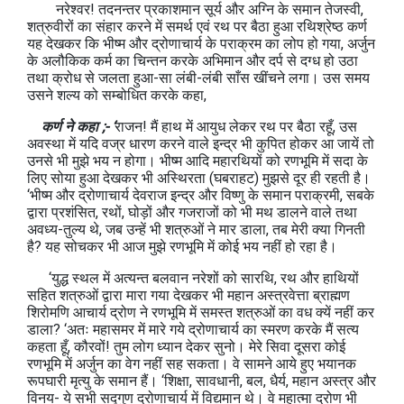
नरेश्वर! तदनन्तर प्रकाशमान सूर्य और अग्नि के समान तेजस्वी,
शत्रुवीरों का संहार करने में समर्थ एवं रथ पर बैठा हुआ रथिश्रेष्ठ कर्ण
यह देखकर कि भीष्म और द्रोणाचार्य के पराक्रम का लोप हो गया, अर्जुन
के अलौकिक कर्म का चिन्तन करके अभिमान और दर्प से दग्ध हो उठा
तथा क्रोध से जलता हुआ-सा लंबी-लंबी साँस खींचने लगा। उस समय
उसने शल्य को सम्बोधित करके कहा,
कर्ण ने कहा ;- ‘
राजन! मैं हाथ में आयुध लेकर रथ पर बैठा रहूँ, उस
अवस्था में यदि वज्र धारण करने वाले इन्द्र भी कुपित होकर आ जायें तो
उनसे भी मुझे भय न होगा। भीष्म आदि महारथियों को रणभूमि में सदा के
लिए सोया हुआ देखकर भी अस्थिरता (घबराहट) मुझसे दूर ही रहती है।
‘भीष्म और द्रोणाचार्य देवराज इन्द्र और विष्णु के समान पराक्रमी, सबके
द्वारा प्रशंसित, रथों, घोड़ों और गजराजों को भी मथ डालने वाले तथा
अवध्य-तुल्य थे, जब उन्हें भी शत्रुओं ने मार डाला, तब मेरी क्या गिनती
है? यह सोचकर भी आज मुझे रणभूमि में कोई भय नहीं हो रहा है।
‘युद्ध स्थल में अत्यन्त बलवान नरेशों को सारथि, रथ और हाथियों
सहित शत्रुओं द्वारा मारा गया देखकर भी महान अस्त्रवेत्ता ब्राह्मण
शिरोमणि आचार्य द्रोण ने रणभूमि में समस्त शत्रुओं का वध क्यें नहीं कर
डाला? ‘अतः महासमर में मारे गये द्रोणाचार्य का स्मरण करके मैं सत्य
कहता हूँ, कौरवों! तुम लोग ध्यान देकर सुनो। मेरे सिवा दूसरा कोई
रणभूमि में अर्जुन का वेग नहीं सह सकता। वे सामने आये हुए भयानक
रूपघारी मृत्यु के समान हैं। ‘शिक्षा, सावधानी, बल, धैर्य, महान अस्त्र और
विनय- ये सभी सद्गुण द्रोणाचार्य में विद्यमान थे। वे महात्मा द्रोण भी