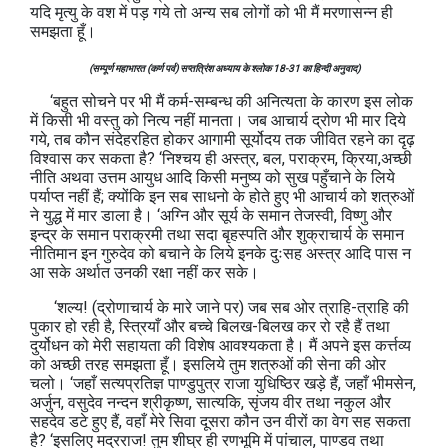
यदि मृत्यु के वश में पड़ गये तो अन्य सब लोगों को भी मैं मरणासन्न ही
समझता हूँ।
(सम्पूर्ण महाभारत (कर्ण पर्व) सप्तत्रिंश अध्याय के श्लोक 18-31 का हिन्दी अनुवाद)
‘बहुत सोचने पर भी मैं कर्म-सम्बन्ध की अनित्यता के कारण इस लोक
में किसी भी वस्तु को नित्य नहीं मानता। जब आचार्य द्रोण भी मार दिये
गये, तब कौन संदेहरहित होकर आगामी सूर्योदय तक जीवित रहने का दृढ़
विश्वास कर सकता है? ‘निश्चय ही अस्त्र, बल, पराक्रम, क्रिया,अच्छी
नीति अथवा उत्तम आयुध आदि किसी मनुष्य को सुख पहुँचाने के लिये
पर्याप्त नहीं हैं; क्योंकि इन सब साधनो के होते हुए भी आचार्य को शत्रुओं
ने युद्ध में मार डाला है। ‘अग्नि और सूर्य के समान तेजस्वी, विष्णु और
इन्द्र के समान पराक्रमी तथा सदा बृहस्पति और शुक्राचार्य के समान
नीतिमान इन गुरुदेव को बचाने के लिये इनके दुःसह अस्त्र आदि पास न
आ सके अर्थात उनकी रक्षा नहीं कर सके।
‘शल्य! (द्रोणाचार्य के मारे जाने पर) जब सब ओर त्राहि-त्राहि की
पुकार हो रही है, स्त्रियाँ और बच्चे बिलख-बिलख कर रो रहै हैं तथा
दुर्योधन को मेरी सहायता की विशेष आवश्यकता है। मैं अपने इस कर्त्तव्य
को अच्छी तरह समझता हूँ। इसलिये तुम शत्रुओं की सेना की ओर
चलो। ‘जहाँ सत्यप्रतिज्ञ पाण्डुपुत्र राजा युधिष्ठिर खड़े हैं, जहाँ भीमसेन,
अर्जुन, वसुदेव नन्दन श्रीकृष्ण, सात्यकि, सृंजय वीर तथा नकुल और
सहदेव डटे हुए हैं, वहाँ मेरे सिवा दूसरा कौन उन वीरों का वेग सह सकता
है? ‘इसलिए मद्रराज! तुम शीघ्र ही रणभूमि में पांचाल, पाण्डव तथा