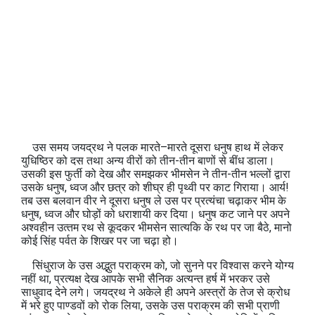
उस समय जयद्रथ ने पलक मारते–मारते दूसरा धनुष हाथ में लेकर
युधिष्ठिर को दस तथा अन्‍य वीरों को तीन-तीन बाणों से बींध डाला।
उसकी इस फुर्ती को देख और समझकर भीमसेन ने तीन-तीन भल्लों द्वारा
उसके धनुष, ध्वज और छत्र को शीघ्र ही पृथ्‍वी पर काट गिराया। आर्य!
तब उस बलवान वीर ने दूसरा धनुष ले उस पर प्रत्‍यंचा चढ़ाकर भीम के
धनुष, ध्वज और घोड़ों को धराशायी कर दिया। धनुष कट जाने पर अपने
अश्वहीन उत्‍तम रथ से कूदकर भीमसेन सात्‍यकि के रथ पर जा बैठे, मानो
कोई सिंह पर्वत के शिखर पर जा चढ़ा हो।
सिंधुराज के उस अद्भुत पराक्रम को, जो सुनने पर विश्‍वास करने योग्‍य
नहीं था, प्रत्‍यक्ष देख आपके सभी सैनिक अत्‍यन्‍त हर्ष में भरकर उसे
साधुवाद देने लगे। जयद्रथ ने अकेले ही अपने अस्त्रों के तेज से क्रोध
में भरे हुए पाण्‍डवों को रोक लिया, उसके उस पराक्रम की सभी प्राणी