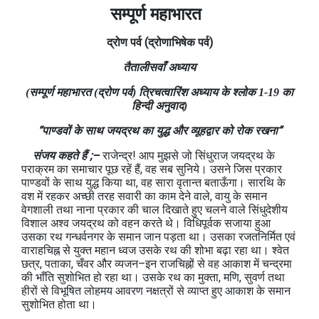
सम्पूर्ण महाभारत
द्रोण
पर्व
(
द्रोणाभिषेक
पर्व
)
तैतालीसवाँ अध्याय
(सम्पूर्ण महाभारत (द्रोण पर्व) त्रिचत्‍वारिंश अध्याय के श्लोक 1-19 का
हिन्दी अनुवाद)
“पाण्‍डवों के साथ जयद्रथ का युद्ध और व्‍यूहद्वार को रोक रखना”
संजय कहते हैं ;–
राजेन्‍द्र! आप मुझसे जो सिंधुराज जयद्रथ के
पराक्रम का समाचार पूछ रहें हैं, वह सब सुनिये। उसने जिस प्रकार
पाण्‍डवों के साथ युद्ध किया था, वह सारा वृतान्‍त बताऊँगा। सारथि के
वश में रहकर अच्‍छी तरह सवारी का काम देने वाले, वायु के समान
वेगशाली तथा नाना प्रकार की चाल दिखाते हुए चलने वाले सिंधुदेशीय
विशाल अश्व जयद्रथ को वहन करते थे। विधिपूर्वक सजाया हुआ
उसका रथ गन्‍धर्वनगर के समान जान पड़ता था। उसका रजतनिर्मित एवं
वाराहचिह्न से युक्‍त महान ध्वज उसके रथ की शोभा बढ़ा रहा था। श्‍वेत
छत्र, पताका, चँवर और व्‍यजन–इन राजचिह्नों से वह आकाश में चन्द्रमा
की भाँति सुशोभित हो रहा था। उसके रथ का मुक्ता, मणि, सुवर्ण तथा
हीरों से विभूषित लोहमय आवरण नक्षत्रों से व्‍याप्‍त हुए आकाश के समान
सुशोभित होता था।