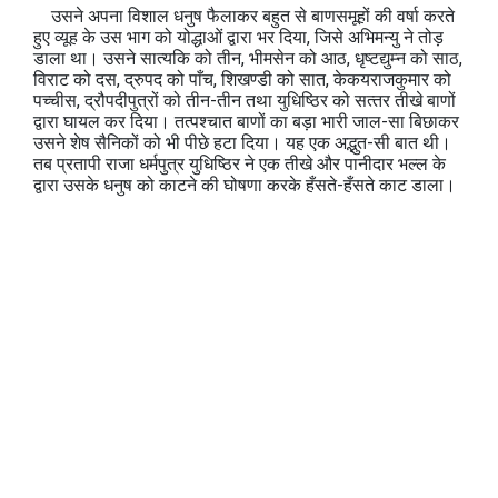
उसने अपना विशाल धनुष फैलाकर बहुत से बाणसमूहों की वर्षा करते
हुए व्‍यूह के उस भाग को योद्धाओं द्वारा भर दिया, जिसे अभिमन्‍यु ने तोड़
डाला था। उसने सात्‍यकि को तीन, भीमसेन को आठ, धृष्टद्युम्न को साठ,
विराट को दस, द्रुपद को पाँच, शिखण्‍डी को सात, केकयराजकुमार को
पच्चीस, द्रौपदीपुत्रों को तीन-तीन तथा युधिष्ठिर को सत्‍तर तीखे बाणों
द्वारा घायल कर दिया। तत्‍पश्चात बाणों का बड़ा भारी जाल-सा बिछाकर
उसने शेष सैनिकों को भी पीछे हटा दिया। यह एक अद्भुत-सी बात थी।
तब प्रतापी राजा धर्मपुत्र युधिष्ठिर ने एक तीखे और पानीदार भल्ल के
द्वारा उसके धनुष को काटने की घोषणा करके हँसते-हँसते काट डाला।