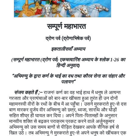
सम्पूर्ण महाभारत
द्रोण
पर्व
(
द्रोणाभिषेक
पर्व
)
इकतालीसवाँ अध्याय
(सम्पूर्ण महाभारत (द्रोण पर्व) एकचत्‍वारिंश अध्याय के श्लोक 1-26 का
हिन्दी अनुवाद)
“अभिमन्‍यु के द्वारा कर्ण के भाई का वध तथा कौरव सेना का संहार और
पलायन”
संजय कहते हैं ;–
राजन! कर्ण का वह भाई हाथ में धनुष ले अत्‍यन्‍त
गरजता और प्रत्‍यंचाओं को बार-बार खींचता हुआ तुरंत ही उन दोनों
महामनस्‍वी वीरों के रथों के बीच में आ पहुँचा। उसने मुस्कराते हुए-से दस
बाण मारकर दुर्जय वीर अभिमन्‍यु को छत्र, ध्वजा, सारथि और घोड़ों
सहित शीघ्र ही घायल कर दिया। अपने पिता-पितामहों के अनुसार
मानवीय शक्ति से बढ़कर पराक्रम प्रकट करने वाले अर्जुनकुमार
अभिमन्‍यु को उस समय बाणों से पीड़ित देखकर आपके सैनिक हर्ष से
खिल उठे। तब अभिमन्‍यु ने मुस्‍कराते हुए-से अपने धनुष को खींचकर एक