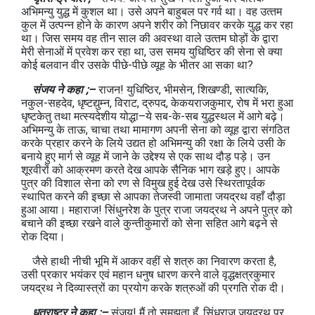
अभिमन्‍यु युद्ध में कुशल था। उसे अपने बाहुबल पर गर्व था। वह उत्‍तम
कुल में उत्‍पन्‍न होने के कारण अपने शरीर को निछावर करके युद्ध कर रहा
था। जिस समय वह तीन साल की अवस्‍था वाले उत्‍तम घोड़ों के द्वारा
मेरी सेनाओं में प्रवेश कर रहा था, उस समय युधिष्ठिर की सेना से क्‍या
कोई बलवान वीर उसके पीछे-पीछे व्‍यूह के भीतर आ सका था?
संजय ने कहा ;–
राजन! युधिष्ठिर, भीमसेन, शिखण्‍डी, सात्‍यकि,
नकुल-सहदेव, धृष्टद्युम्न, विराट, द्रुपद, केकयराजकुमार, रोष में भरा हुआ
धृष्‍टकेतु तथा मत्‍स्‍यदेशीय योद्धा–ये सब-के-सब युद्धस्‍थल में आगे बढ़े।
अभिमन्‍यु के ताऊ, चाचा तथा मामागण अपनी सेना को व्‍यूह द्वारा संगठित
करके प्रहार करने के लिये उद्यत हो अभिमन्‍यु की रक्षा के लिये उसी के
बनाये हुए मार्ग से व्‍यूह में जाने के उद्देश्‍य से एक साथ दौड़ पड़े। उन
शूरवीरों को आक्रमण करते देख आपके सैनिक भाग खड़े हुए। आपके
पुत्र की विशाल सेना को रण से विमुख हुई देख उसे स्थिरतापूर्वक
स्‍थापित करने की इच्‍छा से आपका तेजस्‍वी जामाता जयद्रथ वहाँ दौड़ा
हुआ आया। महाराज! सिंधुनरेश के पुत्र राजा जयद्रथ ने अपने पुत्र को
बचाने की इच्‍छा रखने वाले कुन्‍तीकुमारों को सेना सहित आगे बढ़ने से
रोक दिया।
जैसे हाथी नीची भूमि में आकर वहीं से शत्रु का निवारण करता है,
उसी प्रकार भयंकर एवं महान धनुष धारण करने वाले वृद्धक्षत्रकुमार
जयद्रथ ने दिव्यास्त्रों का प्रयोग करके शत्रुओं की प्रगति रोक दी।
धृतराष्‍ट्र ने कहा ;–
संजय! मैं तो समझता हूँ, सिंधुराज जयद्रथ पर