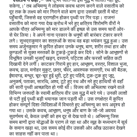
वसतीय ने कहा ;–
'अब तू मेरे जीते-जी इस युद्ध में जीवित नहीं छूट
सकेगा,।' तब अभिमन्‍यु ने लोहमय कवच धारण करने वाले वसातीय को
दूर तक के लक्ष्‍य को मार गिराने वाले बाण द्वारा उसकी छाती में चोट
पहुँचायी, जिससे वह प्राणहीन होकर पृथ्‍वी पर गिर पड़ा। राजन!
वसातीय को मारा गया देख क्रोध में भरे हुए क्षत्रिय शिरोमणि वीरों ने
आपके पौत्र अभिमन्‍यु को मार डालने की इच्‍छा से उस समय चारों ओर-
से घेर लिया। वे अपने नाना प्रकार के धनुषों की बारंबार टंकार करने
लगे। सुभद्राकुमार का शत्रुओं के साथ वह बड़ा भयंकर युद्ध हुआ। उस
समय अर्जुनकुमार ने कुपित होकर उनके धनुष, बाण, शरीर तथा हार और
कुण्‍डलों से युक्‍त मस्‍तकों के टुकड़े-टुकड़े कर दिये। सोने के आभूषणों से
विभूषित उनकी भुजाएँ खड्ग, दस्‍ताने, पट्टिश और फरसों सहित कटी
दिखायी देने लगीं। काटकर गिराये हुए हार, आभूषण, वस्‍त्र, विशाल भुजा,
कवच, ढाल, मनोहर मुकुट, छत्र, चँवर, आवश्‍यक सामग्री, रथ की बैठक,
ईषादण्ड, बन्‍धुर, चूर-चूर हुई धुरी, टूटे हुए पहिये, टूक-टूक हुए जूए,
अनुकर्ष, पताका, सारथि, अश्व, टूटे हुए रथ और मरे हुए हाथियों से वहाँ
की सारी पृथ्‍वी आच्‍छादित हो गयी थी। विजय की अभिलाषा रखने वाले
विभिन्‍न जनपदों के स्‍वामी क्षत्रिय वीर उस युद्ध में मारे गये। उनकी लाशों
से पटी हुई पृथ्‍वी बड़ी भयानक जान पड़ती थी। उस रणक्षेत्र में कुपित
होकर सम्‍पूर्ण दिशा-विदिशाओं में विचरते हुए अभिमन्‍यु का रूप अदृश्‍य हो
गया था। उसके कवच, आभूषण, धनुष और बाण के जो-जो अवयव
सुवर्णमय थे, केवल उन्‍हीं को हम दूर से देख पाते थे। अभिमन्‍यु जिस
समय बाणों द्वारा योद्धाओं के प्राण ले रहा था और व्‍यूह के मध्‍यभाग में सूर्य
के समान खड़ा था, उस समय कोई वीर उसकी ओर आँख उठाकर देखने
का साहस नहीं कर पाता था।