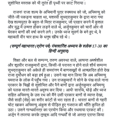
सुशोभित मस्‍तक को भी तुरंत ही पृथ्‍वी पर काट गिराया।
राजन! राजा शल्‍य के अभिमानी पुत्र रुक्‍मरथ को जो, अभिमन्‍यु को
जीते-जी पकड़ना चाहता था, यशस्‍वी सुभद्राकुमार के द्वारा मारा गया
देख शल्‍यपुत्र के बहुत-से मित्र राजकुमार, जो प्रहार करने में कुशल
और युद्ध में उन्‍मत्त होकर लड़ने वाले थे, अर्जुनकुमार को चारों ओर-से
घेरकर बाणों की वर्षा करने लगे। उनके ध्वज सुवर्ण के बने हुए थे, वे
महाबली वीर चार हाथ के धनुष खींच रहे थे।
(सम्पूर्ण महाभारत (द्रोण पर्व) पंचत्‍वारिंश अध्याय के श्लोक 17-30 का
हिन्दी अनुवाद)
शिक्षा और बल से सम्‍पन्‍न, तरुण अवस्‍था वाले, अत्‍यन्‍त अमर्षशील
और शूरवीर राजकुमारों द्वारा, किसी-से परास्‍त न होने वाले शौर्य सम्‍पन्‍न
सुभद्राकुमार को अकेले ही समरांगण में बाणसमूहों से आच्‍छादित होते देख
राजा दुर्योधन को बड़ा हर्ष हुआ। उसने यह मान लिया कि अब अभिमन्‍यु
यमराज के लोक में पहुँच गया। उन राजकुमारों ने सोने के पंख वाले नाना
प्रकार के चिह्नों से सुशोभित और पैने बाणों द्वारा अर्जुनकुमार अभिमन्‍यु
को पलक मारते-मारते अदृश्‍य कर दिया। आर्य! सारथि, घोड़े और ध्वज
सहित अभिमन्‍यु के उस रथ को मैंने उसी प्रकार बाणों से व्‍याप्‍त देखा,
जैसे साही (सेह) का शरीर कांटों से भरा रहता है। भारत! बाणों से गहरी
चोट खाकर अभिमन्‍यु अंकुश से पीड़ित हुए गजराज की भाँति कुपित हो
उठा। उसने गान्धर्वास्त्र का प्रयोग किया और रथमाया प्रकट की।
अर्जुन ने तपस्या करके तुम्बुरू आदि गन्‍धर्वों से जो अस्त्र प्राप्‍त किया