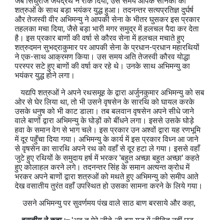
जब सिंधुराज जयद्रथ ने रोक दिया, उस समय आपके सैनिकों का
शत्रुओं के साथ बड़ा भयंकर युद्ध हुआ। तदनन्‍तर सत्‍यप्रतिज्ञ दुर्घर्ष
और तेजस्‍वी वीर अभिमन्‍यु ने आपकी सेना के भीतर घुसकर इस प्रकार
तहलका मचा दिया, जैसे बड़ा भारी मगर समुद्र में हलचल पैदा कर देता
है। इस प्रकार बाणों की वर्षा से कौरव सेना में हलचल मचाते हुए
शत्रुदमन सुभद्राकुमार पर आपकी सेना के प्रधान-प्रधान महारथियों
ने एक-साथ आक्रमण किया। उस समय अति तेजस्‍वी कौरव योद्धा
परस्‍पर सटे हुए बाणों की वर्षा कर रहे थे। उनके साथ अभिमन्‍यु का
भयंकर युद्ध होने लगा।
यद्यपि शत्रुओं ने अपने रथसमूह के द्वारा अर्जुनकुमार अभिमन्‍यु को सब
ओर से घेर लिया था, तो भी उसने वृषसेन के सारथि को घायल करके
उसके धनुष को भी काट डाला। तब बलवान वृषसेन अपने सीधे जाने
वाले बाणों द्वारा अभिमन्‍यु के घोड़ों को बींधने लगा। इससे उसके घोड़े
हवा के समान वेग से भाग चले। इस प्रकार उन अश्वों द्वारा यह रणभूमि
में दूर पहुँचा दिया गया। अभिमन्‍यु के कार्य में इस प्रकार विध्न आ जाने
से वृषसेन का सारथि अपने रथ को वहाँ से दूर हटा ले गया। इससे वहाँ
जुटे हुए रथियों के समुदाय हर्ष में भरकर 'बहुत अच्‍छा बहुत अच्‍छा' कहते
हुए कोलाहल करने लगे। तदनन्‍तर सिंह के समान अत्‍यन्‍त क्रोध में
भरकर अपने बाणों द्वारा शत्रुओं को मथते हुए अभिमन्‍यु को समीप आते
देख वसातीय तुरंत वहाँ उपस्थित हो उसका सामना करने के लिये गया।
उसने अभिमन्‍यु पर सुवर्णमय पंख वाले साठ बाण बरसाये और कहा,