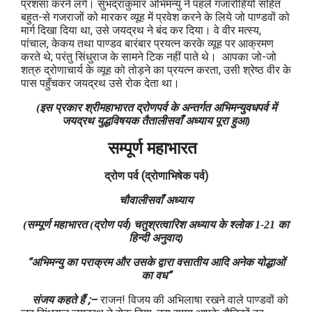
प्रंशसा करने लगे। सुभद्राकुमार अभिमन्‍यु ने पहले गजारोहियों सहित
बहुत-से गजराजों को मारकर व्‍यूह में प्रवेश करने के लिये जो पाण्‍डवों को
मार्ग दिखा दिया था, उसे जयद्रथ ने बंद कर दिया। वे वीर मत्स्य,
पांचाल, केकय तथा पाण्‍डव बारंबार प्रयत्‍न करके व्‍यूह पर आक्रमण
करते थे; परंतु सिंधुराज के सामने टिक नहीं पाते थे। आपका जो-जो
शत्रु द्रोणाचार्य के व्‍यूह को तोड़ने का प्रयत्‍न करता, उसी श्रेष्‍ठ वीर के
पास पहुँचकर जयद्रथ उसे रोक देता था।
(इस प्रकार श्रीमहाभारत द्रोणपर्व के अन्‍तर्गत अभिमन्‍युवधपर्व में
जयद्रथ युद्धविषयक तैतालीसवाँ अध्‍याय पूरा हुआ)
सम्पूर्ण महाभारत
द्रोण
पर्व
(
द्रोणाभिषेक
पर्व
)
चौवालीसवाँ अध्याय
(सम्पूर्ण महाभारत (द्रोण पर्व) चतुश्रत्‍वारिश अध्याय के श्लोक 1-21 का
हिन्दी अनुवाद)
“अभिमन्‍यु का पराक्रम और उसके द्वारा वसातीय आदि अनेक योद्धाओं
का वध”
संजय कहते हैं ;–
राजन! विजय की अभिलाषा रखने वाले पाण्‍डवों को