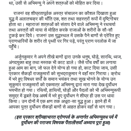
था, उसी से अभिमन्‍यु ने अपने शत्रुओं को मोहित कर दिया।
राजन! वह शीघ्रतापूर्वक अस्त्र संचालन का कौशल दिखाता हुआ
युद्ध में अलातचक्र की भाँति एक, शत तथा सहस्‍त्रों रूपों में दृष्टिगोचर
होता था। महाराज! शत्रुओं को संताप देने वाले अभिमन्‍यु ने रथचर्या
तथा अस्त्रों की माया से मोहित करके राजाओं के शरीरों के सौ-सौ
टुकड़े कर दिये। राजन! उस युद्धस्‍थल में उसके पैने बाणों से प्रेरित हुए
प्राणधारियों के शरीर तो पृथ्‍वी पर गिर पड़े, परंतु प्राण परलोक में जा
पहुँँचे।
अर्जुनकुमार ने अपने तीखे बाणों द्वारा उनके धनुष, घोड़े, सारथि, ध्वज,
अंगदयुक्‍त बाहु तथा मस्‍तक भी काट डाले। जैसे पाँच वर्षों का लगाया
हुआ आम का बाग, जो फल देने योग्‍य हो गया हो, काट दिया जाय, उसी
प्रकार सैकड़ों राजकुमारों को सुभद्राकुमार ने वहाँ मार गिराया। क्रोध
में भरे हुए विषधर सर्पों के समान भयंकर तथा सुख भोगने के योग्‍य उन
सुकुमार राजकुमारों को एकमात्र अभिमन्‍यु द्वारा मारा गया देख दुर्योधन
भयभीत हो गया। रथियों, हाथियों, घोड़ों और पैदलों को भी अभिमन्‍युरूपी
समुद्र में डूबते देख अमर्ष में भरे हुए दुर्योधन ने शीघ्र ही उस पर धावा
किया। उन दोनों में एक क्षण तक अधूरा-सा युद्ध हुआ। इतने ही में
आपका पुत्र दुर्योधन सैकड़ों बाणों से आहत होकर वहाँ से भाग गया।
(इस प्रकार श्रीमहाभारत द्रोणपर्व के अन्‍तर्गत अभिमन्‍युवध पर्व में
दुर्योधन की पराजय विषयक पैंतालीसवाँ अध्‍याय पूरा हुआ)