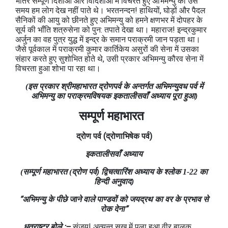
भीतर सम्‍पूर्ण दिशाओं और विदिशाओं में विचरते हुए अभिमन्‍यु को उस
समय हम लोग देख नहीं पाते थे। भरतनन्‍दन! हाथियों, घोड़ों और पैदल
सैनिकों की आयु को छीनते हुए अभिमन्‍यु को हमने क्षणभर में दोपहर के
सूर्य की भाँति शत्रुसेना को पुन: तपाते देखा था। महाराज! इन्‍द्रकुमार
अर्जुन का वह पुत्र युद्ध में इन्‍द्र के समान पराक्रमी जान पड़ता था।
जैसे पूर्वकाल में पराक्रमी कुमार कार्तिकेय असुरों की सेना में उसका
संहार करते हुए सुशोभित होते थे, उसी प्रकार अभिमन्‍यु कौरव सेना में
विचरता हुआ शोभा पा रहा था।
(इस प्रकार श्रीमहाभारत द्रोणपर्व के अन्‍तर्गत अभिमन्‍युवध पर्व में
अभिमन्‍यु का पराक्रमविषयक इकतालीसवाँ अध्‍याय पूरा हुआ)
सम्पूर्ण महाभारत
द्रोण
पर्व
(
द्रोणाभिषेक
पर्व
)
इकतालीसवाँ अध्याय
(सम्पूर्ण महाभारत (द्रोण पर्व) द्विचत्‍वारिंश अध्याय के श्लोक 1-22 का
हिन्दी अनुवाद)
“अभिमन्‍यु के पीछे जाने वाले पाण्‍डवों को जयद्रथ का वर के प्रभाव से
रोक देना”
धृतराष्‍ट्र बोले ;–
संजय! अत्‍यन्‍त सुख में पला हुआ वीर बालक