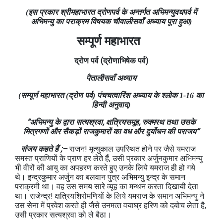
(इस प्रकार श्रीमहाभारत द्रोणपर्व के अन्‍तर्गत अभिमन्‍युवधपर्व में
अभिमन्‍यु का पराक्रम विषयक चौवालीसवाँ अध्‍याय पूरा हुआ)
सम्पूर्ण महाभारत
द्रोण
पर्व
(
द्रोणाभिषेक
पर्व
)
पैतालीसवाँ अध्याय
(सम्पूर्ण महाभारत (द्रोण पर्व) पंचचत्‍वारिंश अध्याय के श्लोक 1-16 का
हिन्दी अनुवाद)
“अभिमन्‍यु के द्वारा सत्यश्रवा, क्षत्रियसमूह, रुक्मरथ तथा उसके
मित्रगणों और सैकड़ों राजकुमारों का वध और दुर्योधन की पराजय”
संजय कहते हैं ;–
राजन! मृत्‍युकाल उपस्थित होने पर जैसे यमराज
समस्‍त प्राणियों के प्राण हर लेते हैं, उसी प्रकार अर्जुनकुमार अभिमन्‍यु
भी वीरों की आयु का अपहरण करते हुए उनके लिये यमराज ही हो गये
थे। इन्‍द्रकुमार अर्जुन का बलवान पुत्र अभिमन्‍यु इन्‍द्र के समान
पराक्रमी था। वह उस समय सारे व्‍यूह का मन्‍थन करता दिखायी देता
था। राजेन्‍द्र! क्षत्रियशिरोमणियों के लिये यमराज के समान अभिमन्‍यु ने
उस सेना में प्रवेश करते ही जैसे उनमत्‍त वयाघ्र हरिण को दबोच लेता है,
उसी प्रकार सत्यश्रवा को ले बैठा।