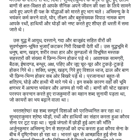
बाणों से क्षत-विक्षत हो आपके सैनिक अपने जीवन की रक्षा के लिये सामने
आये हुए अपने ही पक्ष के योद्धाओं को मारते हुए भाग चले। अभिमन्‍यु के वे
भयंकर कर्म करने वाले, घोर, तीक्ष्‍ण और बहुसंख्‍यक विपाठ नामक बाण
आपके रथों, हाथियों और घोड़ों को नष्‍ट करते हुए शीघ्र ही धरती में समा
जाते थे।
उस युद्ध में आयुध, दस्‍ताने, गदा और बाजूबंद सहित वीरों की
सुवर्णभूषण-भूषित भुजाएँ कटकर गिरी दिखायी देती थीं। उस युद्धभूमि में
धनुष, बाण, खड्ग, शरीर तथा हार और कुण्‍डलों से विभूषित मस्तक
सहस्‍त्रों की संख्‍या में छिन्‍न-भिन्‍न होकर पड़े थे। आवश्‍यक सामग्री,
बैठक, ईषादण्‍ड, बन्‍धुर, अक्ष, पहिए और जूए चूर-चूर और टुकड़े-टुकड़े
होकर गिरे थे। शक्ति, धनुष, खड्ग, गिरे हुए विशाल ध्वज, ढाल और बाण
भी छिन्‍न-भिन्‍न होकर सब ओर बिखरे पड़े थे। प्रजानाथ! बहुत-से
क्षत्रिय, घोड़े और हाथी भी मारे गये थे। इन सबके कारण वहाँ की भूमि
क्षणभर में अत्‍यन्‍त भयंकर और अगम्‍य हो गयी थी। बाणों की चोट खाकर
परस्‍पर क्रन्दन करते हुए राजकुमारों का महान शब्‍द सुनायी पड़ता था,
जो कायरों का भय बढ़ाने वाला था।
भरतश्रेष्‍ठ! वह शब्‍द सम्‍पूर्ण दिशाओं को प्रतिध्‍वनित कर रहा था।
सुभद्राकुमार श्रेष्‍ठ घोड़ों, रथों और हाथियों का संहार करता हुआ कौरव
सेना पर टूट पड़ा था। सूखे जंगलो में छोड़ी हुई आग की भाँति
अर्जुनकुमार अभिमन्‍यु वेग से शत्रुओं को दग्‍ध करता हुआ कौरव सेना के
बीच में दृष्टिगोचर हो रहा था। भारत! धूल से आच्‍छादित हुई सेना के