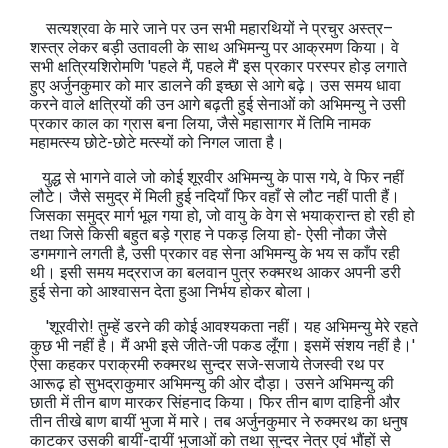
सत्‍यश्रवा के मारे जाने पर उन सभी महारथियों ने प्रचुर अस्‍त्र–
शस्‍त्र लेकर बड़ी उतावली के साथ अभिमन्‍यु पर आक्रमण किया। वे
सभी क्षत्रियशिरोमणि 'पहले मैं, पहले मैं' इस प्रकार परस्‍पर होड़ लगाते
हुए अर्जुनकुमार को मार डालने की इच्‍छा से आगे बढ़े। उस समय धावा
करने वाले क्षत्रियों की उन आगे बढ़ती हुई सेनाओं को अभिमन्‍यु ने उसी
प्रकार काल का ग्रास बना लिया, जैसे महासागर में तिमि नामक
महामत्‍स्‍य छोटे-छोटे मत्‍स्‍यों को निगल जाता है।
युद्ध से भागने वाले जो कोई शूरवीर अभिमन्‍यु के पास गये, वे फिर नहीं
लौटे। जैसे समुद्र में मिली हुई नदियाँ फिर वहाँ से लौट नहीं पाती हैं।
जिसका समुद्र मार्ग भूल गया हो, जो वायु के वेग से भयाक्रान्‍त हो रही हो
तथा जिसे किसी बहुत बड़े ग्राह ने पकड़ लिया हो- ऐसी नौका जैसे
डगमगाने लगती है, उसी प्रकार वह सेना अभिमन्‍यु के भय स काँप रही
थी। इसी समय मद्रराज का बलवान पुत्र रुक्मरथ आकर अपनी डरी
हुई सेना को आश्वासन देता हुआ निर्भय होकर बोला।
'शूरवीरो! तुम्‍हें डरने की कोई आवश्‍यकता नहीं। यह अभिमन्‍यु मेरे रहते
कुछ भी नहीं है। मैं अभी इसे जीते-जी पकड लूँगा। इसमें संशय नहीं है।'
ऐसा कहकर पराक्रमी रुक्‍मरथ सुन्‍दर सजे-सजाये तेजस्‍वी रथ पर
आरूढ़ हो सुभद्राकुमार अभिमन्‍यु की ओर दौड़ा। उसने अभिमन्‍यु की
छाती में तीन बाण मारकर सिंहनाद किया। फिर तीन बाण दाहिनी और
तीन तीखे बाण बायीं भुजा में मारे। तब अर्जुनकुमार ने रुक्‍मरथ का धनुष
काटकर उसकी बायीं-दायीं भुजाओं को तथा सुन्‍दर नेत्र एवं भौंहों से