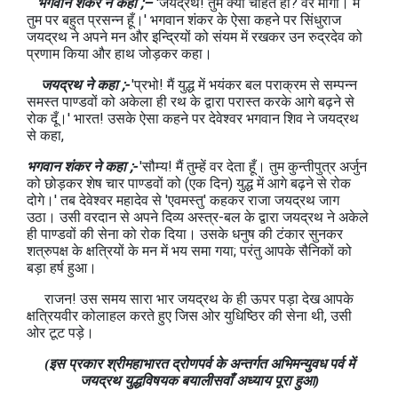
भगवान शंकर ने कहा ;–
'जयद्रथ! तुम क्‍या चाहते हो? वर माँगों। मैं
तुम पर बहुत प्रसन्‍न हूँ।' भगवान शंकर के ऐसा कहने पर सिंधुराज
जयद्रथ ने अपने मन और इन्द्रियों को संयम में रखकर उन रुद्रदेव को
प्रणाम किया और हाथ जोड़कर कहा।
जयद्रथ ने कहा ;-
'प्रभो! मैं युद्ध में भयंकर बल पराक्रम से सम्‍पन्‍न
समस्‍त पाण्‍डवों को अकेला ही रथ के द्वारा परास्‍त करके आगे बढ़ने से
रोक दूँ।' भारत! उसके ऐसा कहने पर देवेश्‍वर भगवान शिव ने जयद्रथ
से कहा,
भगवान शंकर ने कहा ;-
'सौम्‍य! मैं तुम्‍हें वर देता हूँ। तुम कुन्‍तीपुत्र अर्जुन
को छोड़कर शेष चार पाण्‍डवों को (एक दिन) युद्ध में आगे बढ़ने से रोक
दोगे।' तब देवेश्‍वर महादेव से 'एवमस्‍तु' कहकर राजा जयद्रथ जाग
उठा। उसी वरदान से अपने दिव्‍य अस्त्र-बल के द्वारा जयद्रथ ने अकेले
ही पाण्‍डवों की सेना को रोक दिया। उसके धनुष की टंकार सुनकर
शत्रुपक्ष के क्षत्रियों के मन में भय समा गया; परंतु आपके सैनिकों को
बड़ा हर्ष हुआ।
राजन! उस समय सारा भार जयद्रथ के ही ऊपर पड़ा देख आपके
क्षत्रियवीर कोलाहल करते हुए जिस ओर युधिष्ठिर की सेना थी, उसी
ओर टूट पड़े।
(इस प्रकार श्रीमहाभारत द्रोणपर्व के अन्‍तर्गत अभिमन्‍युवध पर्व में
जयद्रथ युद्धविषयक बयालीसवाँ अध्‍याय पूरा हुआ)