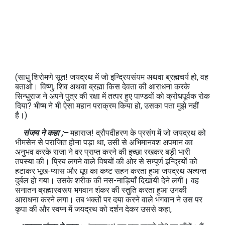
(साधु शिरोमणे सूत! जयद्रथ में जो इन्द्रियसंयम अथवा ब्रह्मचर्य हो, वह
बताओ। विष्‍णु, शिव अथवा ब्रह्मा किस देवता की आराधना करके
सिन्‍धुराज ने अपने पुत्र की रक्षा में तत्‍पर हुए पाण्‍डवों को क्रोधपूर्वक रोक
दिया? भीष्‍म ने भी ऐसा महान पराक्रम किया हो, उसका पता मुझे नहीं
है।)
संजय ने कहा ;–
महाराज! द्रौपदीहरण के प्रसंग में जो जयद्रथ को
भीमसेन से पराजित होना पड़ा था, उसी से अभिमानवश अपमान का
अनुभव करके राजा ने वर प्राप्‍त करने की इच्‍छा रखकर बड़ी भारी
तपस्‍या की। प्रिय लगने वाले विषयों की ओर से सम्‍पूर्ण इन्द्रियों को
हटाकर भूख-प्‍यास और धूप का कष्‍ट सहन करता हुआ जयद्रथ अत्‍यन्‍त
दुर्बल हो गया। उसके शरीक की नस-नाड़ियाँ दिखायी देने लगीं। वह
सनातन ब्रह्मास्‍वरूप भगवान शंकर की स्‍तुति करता हुआ उनकी
आराधना करने लगा। तब भक्‍तों पर दया करने वाले भगवान ने उस पर
कृपा की और स्‍वप्‍न में जयद्रथ को दर्शन देकर उससे कहा,