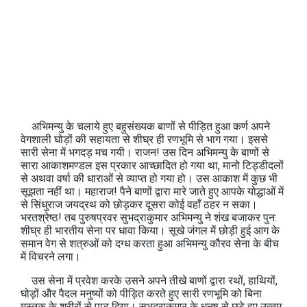
अभिमन्‍यु के चलाये हुए बहुसंख्‍यक बाणों से पीड़ित हुआ कर्ण अपने
वेगशाली घोड़ों की सहायता से शीघ्र ही रणभूमि से भाग गया। इससे
सारी सेना में भगदड़ मच गयी। राजन! उस दिन अभिमन्‍यु के बाणों से
सारा आकाशमण्‍डल इस प्रकार आच्‍छादित हो गया था, मानो टिड्डीदलों
से अथवा वर्षा की धाराओं से व्‍याप्‍त हो गया हो। उस आकाश में कुछ भी
सूझता नहीं था। महाराज! पैने बाणों द्वारा मारे जाते हुए आपके योद्धाओं में
से सिंधुराज जयद्रथ को छोड़कर दूसरा कोई वहाँ ठहर न सका।
भरतश्रेष्‍ठ! तब पुरुषप्रवर सुभद्राकुमार अभिमन्‍यु ने शंख बजाकर पुन:
शीघ्र ही भारतीय सेना पर धावा किया। सूखे जंगल में छोड़ी हुई आग के
समान वेग से शत्रुओं को दग्‍ध करता हुआ अभिमन्‍यु कौरव सेना के बीच
में विचरने लगा।
उस सेना में प्रवेश करके उसने अपने तीखे बाणों द्वारा रथों, हाथियों,
घोड़ों और पैदल मनुष्‍यों को पीड़ित करते हुए सारी रणभूमि को बिना
मस्‍तक के शरीरों से पाट दिया। सुभद्राकुमार के धनुष से छुटे हुए उत्‍तम