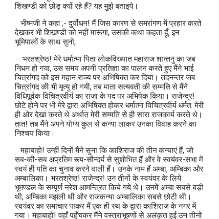
शिखण्‍डी को छोड़ क्यों रहे हैं? यह मुझे बताइये।
भीष्‍मजी ने कहा ;- दुर्योधन! मैं जिस कारण से समरांगण में प्रहार करते
देखकर भी शिखण्‍डी को नहीं मारूंगा, उसकी कथा कहता हूँ, इन
भूमिपालों के साथ सुनो,
भरतश्रेष्‍ठ! मेरे धर्मात्मा पिता लोकविख्‍यात महाराज शान्तनु का जब
निधन हो गया, उस समय अपनी प्रतिज्ञा का पालन करते हुए मैंने भाई
चित्रांगद को इस महान राज्य पर अभिषिक्त कर दिया। तदनन्तर जब
चित्रांगद की भी मृत्यु हो गयी, तब माता सत्यवती की सम्मति से मैंने
विधिपूर्वक विचित्रवीर्य का राजा के पद पर अभिषेक किया। राजेन्द्र!
छोटे होने पर भी मेरे द्वारा अभिषिक्त होकर धर्मात्मा विचित्रवीर्य धर्मत: मेरी
ही ओर देखा करते थे अर्थात मेरी सम्मति से ही सारा राजकार्य करते थे।
तात! तब मैंने अपने योग्य कुल से कन्या लाकर उनका विवाह करने का
निश्‍चय किया।
महाबाहो! उन्हीं दिनों मैंने सुना कि काशिराज की तीन कन्याएं हैं, जो
सब-की-सब अप्रतिम रूप-सौन्दर्य से सुशोभित हैं और वे स्वयंवर-सभा में
स्वयं ही पति का चुनाव करने वाली हैं। उनके नाम हैं अम्बा, अम्बिका और
अम्बालिका। भरतश्रेष्‍ठ! राजेन्द्र! उन तीनों के स्वयंवर के लिये
भूमण्‍डल के सम्पूर्ण नरेश आमन्त्रित किये गये थे। उनमें अम्बा सबसे बड़ी
थी, अम्बिका मझली थी और राजकन्या अम्बालिका सबसे छोटी थी।
स्वयंवर का समाचार पाकर मैं एक ही रथ के द्वारा काशिराज के नगर में
गया। महाबाहो! वहाँ पहुँचकर मैंने वस्त्राभूषणों से अलंकृत हुई उन तीनों