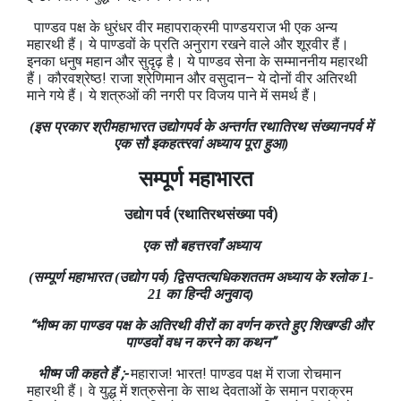
पाण्‍डव पक्ष के धुरंधर वीर महापराक्रमी पाण्‍डयराज भी एक अन्‍य
महारथी हैं। ये पाण्‍डवों के प्रति अनुराग रखने वाले और शूरवीर हैं।
इनका धनुष महान और सुदृढ़ है। ये पाण्‍डव सेना के सम्‍माननीय महारथी
हैं। कौरवश्रेष्‍ठ! राजा श्रेणिमान और वसुदान– ये दोनों वीर अतिरथी
माने गये हैं। ये शत्रुओं की नगरी पर विजय पाने में समर्थ हैं।
(इस प्रकार श्रीमहाभारत उद्योगपर्व के अन्‍तर्गत रथातिरथ संख्‍यानपर्व में
एक सौ इकहत्‍त्‍रवां अध्‍याय पूरा हुआ)
सम्पूर्ण महाभारत
उद्योग
पर्व
(रथातिरथसंख्या
पर्व
)
एक सौ बहत्तरवाँ अध्याय
(सम्पूर्ण महाभारत (उद्योग पर्व) द्विसप्‍तत्‍यधिकशततम अध्याय के श्लोक 1-
21 का हिन्दी अनुवाद)
“भीष्म का पाण्डव पक्ष के अतिरथी वीरों का वर्णन करते हुए शिखण्डी और
पाण्डवों वध न करने का कथन”
भीष्म जी कहते हैं ;-
महाराज! भारत! पाण्डव पक्ष में राजा रोचमान
महारथी हैं। वे युद्ध में शत्रुसेना के साथ देवताओं के समान पराक्रम