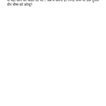
से यहाँ आने की आज्ञा ली थी। अब मैं अपनी ही निन्दा करूं या उस दुर्जय
वीर भीष्‍म को कोसूं?