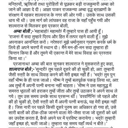
मन्त्रियों, ॠत्विजों तथा पुरोहितों से पूछकर बड़ी राजकुमारी अम्बा को
जाने की आज्ञा दे दी। आज्ञा पाकर राजकन्या अम्बा वृद्ध ब्राह्मणों के
संरक्षण में रहकर शाल्वराज के नगर की ओर गयी। उसके साथ उसकी
धाय भी थी। उस मार्ग को लांघकर वह राजा के यहाँ पहुँच गयी और
शाल्वराज से मिलकर इस प्रकार बोली,
अम्बा बोली ;-
‘महाबाहो! महामते! मैं तुम्हारे पास ही आयी हूँ।
‘राजन! मैं सदा तुम्हारे प्रिय और हित में तत्पर रहने वाली हूँ। मुझे
अपनाकर आनन्दित करो। नरेश्‍वर! मुझे धर्मानुसार ग्रहण करके धर्म के
लिये ही अपने चरणों में स्थान दो। मैंने मन-ही-मन सदा तुम्हारा ही
चिन्तन किया है और तुमने भी एकान्त में मेरे साथ विवाह का प्रस्ताव
किया था।'
प्रजानाथ! अम्बा की बात सुनकर शाल्वराज ने मुसकराते हुए कहा,
शाल्वराज बोले ;-
‘सुन्दरी! तुम पहले दूसरे की हो चुकी हो; अत: तुम्हारी
जैसी स्त्री के साथ विवाह करने की मेरी इच्छा नहीं हैं। ‘भद्रे! तुम पुन:
वहाँ भीष्‍म के ही पास जाओ। भीष्‍म ने तुम्हें बलपूर्वक पकड़ लिया था, अत:
अब तुम्हें मैं अपनी पत्नी बनाना नहीं चाहता। ‘भीष्‍म ने उस महायुद्ध में
समस्त भूपालों को हराकर तुम्हें जीता और तुम्हें उठाकर वे अपने साथ ले
गये। तुम उस समय उनके साथ प्रसन्न थीं। ‘वरवर्णिनि! जो पहले और
की हो चुकी हो, ऐसी स्त्री को मैं अपनी पत्नी बनाऊं, यह मेरी इच्छा नहीं
है। जिस नारी पर पहले किसी दूसरे पुरुष का अधिकार हो गया हो, उसे
सारी बातों को ठीक-ठीक जानने वाला मेरे-जैसा राजा जो दूसरों को धर्म
का उपदेश करता है, कैसे अपने घर में प्रविष्‍ट करायेगा। भद्रे! तुम्हारी
जहाँ इच्छा हो, चली जाओ। तुम्हारा यह समय यहाँ व्यर्थ न बीते।'