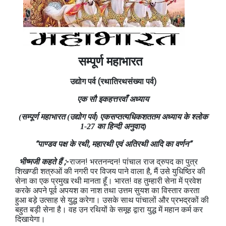
सम्पूर्ण महाभारत
उद्योग
पर्व
(रथातिरथसंख्या
पर्व
)
एक सौ इकहत्तरवाँ अध्याय
(सम्पूर्ण महाभारत (उद्योग पर्व) एकसप्‍तत्‍यधिकशततम अध्याय के श्लोक
1-27 का हिन्दी अनुवाद)
“पाण्‍डव पक्ष के रथी, महारथी एवं अतिरथी आदि का वर्णन”
भीष्‍मजी कहते हैं ;-
राजन! भरतनन्‍दन! पांचाल राज द्रुपद का पुत्र
शिखण्‍डी शत्रुओं की नगरी पर विजय पाने वाला है, मैं उसे युधिष्ठिर की
सेना का एक प्रमुख रथी मानता हूँ। भारत! वह तुम्‍हारी सेना में प्रवेश
करके अपने पूर्व अपयश का नाश तथा उत्तम सुयश का विस्‍तार करता
हुआ बड़े उत्‍साह से युद्ध करेगा। उसके साथ पांचालों और प्रभद्रकों की
बहुत बड़ी सेना है। वह उन रथियों के समूह द्वारा युद्ध में महान कर्म कर
दिखायेगा।