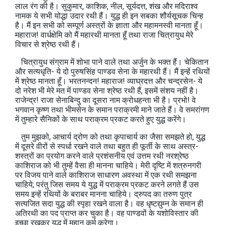
लाल रंग की है। सुकुमार, काशिक, नील, सूर्यदत्त‍, शंख और मदिराश्व
नामक ये सभी योद्धा उदार रथी हैं। युद्ध ही इन सबका शौर्यसूचक चिन्‍ह
है। मैं इन सभी को सम्‍पूर्ण अस्‍त्रों के ज्ञाता और महामनस्‍वी मानता हूँ।
महाराज! वार्धक्षेमि को मैं महारथी मानता हूँ तथा राजा चित्रायुध मेरे
विचार से श्रेष्‍ठ रथी हैं।
चित्रायुध संग्राम में शोभा पाने वाले तथा अर्जुन के भक्‍त हैं। चेकितान
और सत्‍यधृति- ये दो पुरुषसिंह पाण्‍डव सेना के महारथी हैं। मैं इन्‍हें रथियों
में श्रेष्‍ठ मानता हूँ। भरतनन्‍दन! महाराज! व्याघ्रदत्त और चन्‍द्रसेन- ये
दो नरेश भी मेरे मत में पाण्‍डव सेना श्रेष्‍ठ रथी हैं, इसमें संशय नहीं है।
राजेन्‍द्र! राजा सेनाबिन्दु का दूसरा नाम क्रोधहन्‍ता भी है। प्रभो! वे
भगवान कृष्ण तथा भीमसेन के समान पराक्रमी माने जाते हैं। वे समरांगण
में तुम्‍हारे सैनिकों के साथ पराक्रम प्रकट करते हुए युद्ध करेंगे।
तुम मुझको, आचार्य द्रोण को तथा कृपाचार्य का जैसा समझते हो, युद्ध
में दूसरे वीरों से स्‍पर्धा रखने वाले तथा बहुत ही फूर्ती के साथ अस्‍त्र-
शस्‍त्रों का प्रयोग करने वाले प्रशंसनीय एवं उत्तम रथी नरश्रेष्‍ठ
काशिराज को भी तुम्‍हें वैसा ही मानना चाहिये। मेरी दृष्टि में शत्रुनगरी
पर विजय पाने वाले काशिराज साधारण अवस्‍था में एक रथी समझना
चाहिये; परंतु जिस समय ये युद्ध में पराक्रम प्रकट करने लगते हैं उस
समय इन्‍हें रथियों के बराबर मानना चाहिये। द्रुपद का तरुण पुत्र
सत्‍यजित सदा युद्ध की स्‍पृहा रखने वाला है। वह धृष्‍टद्युम्न के समान ही
अतिरथी का पद प्राप्‍त कर चुका है। वह पाण्‍डवों के यशोविस्‍तार की
इच्‍छा रखकर युद्ध में महान कर्म करेगा।