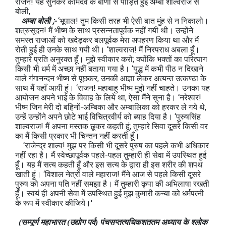
राजन! यह सुनकर कामदेव के बाणों से पीड़ित हुई अम्बा शाल्वराज से
बोली,
अम्बा बोली ;-
‘भूपाल! तुम किसी तरह भी ऐसी बात मुंह से न निकालो।
शत्रुसूदन! मैं भीष्‍म के साथ प्रसन्नतापूर्वक नहीं गयी थी। उन्होंने
समस्त राजाओं को खदेड़कर बलपूर्वक मेरा अपहरण किया था और मैं
रोती हुई ही उनके साथ गयी थी। ‘शाल्वराज! मैं निरपराध अबला हूँ।
तुम्हारे प्रति अनुरक्त हूँ। मुझे स्वीकार करो; क्योंकि भक्तों का परित्याग
किसी भी धर्म में अच्छा नहीं बताया गया है। ‘युद्ध में कभी पीठ न दिखाने
वाले गंगानन्दन भीष्‍म से पूछकर, उनकी आज्ञा लेकर अत्यन्त उत्कण्‍ठा के
साथ मैं यहाँ आयी हुं। ‘राजन! महाबाहु भीष्‍म मुझे नहीं चाहते। उनका यह
आयोजन अपने भाई के विवाह के लिये था, ऐसा मैंने सुना है। ‘नरेश्‍वर!
भीष्‍म जिन मेरी दो बहिनों-अम्बिका और अम्बालिका को हरकर ले गये थे,
उन्हें उन्होंने अपने छोटे भाई विचित्रवीर्य को ब्याह दिया है। ‘पुरुषसिंह
शाल्वराज! मैं अपना मस्तक छूकर कहती हूं; तुम्हारे सिवा दूसरे किसी वर
का मैं किसी प्रकार भी चिन्तन नहीं करती हूँ।
‘राजेन्द्र शाल्व! मुझ पर किसी भी दूसरे पुरुष का पहले कभी अधिकार
नहीं रहा है। मैं स्वेच्छापूर्वक पहले-पहल तुम्हारी ही सेवा में उपस्थित हुई
हूँ। यह मैं सत्य कहती हूँ और इस सत्य के द्वारा ही इस शरीर की शपथ
खाती हुं। ‘विशाल नेत्रों वाले महाराज! मैंने आज से पहले किसी दूसरे
पुरुष को अपना पति नहीं समझा है। मैं तुम्हारी कृपा की अभिलाषा रखती
हूँ। स्वयं ही अपनी सेवा में उपस्थित हुई मुझ कुमारी कन्या को धर्मपत्नी
के रूप में स्वीकार कीजिये।'
(सम्पूर्ण महाभारत (उद्योग पर्व) पंचसप्तत्यधिकशततम अध्याय के श्लोक