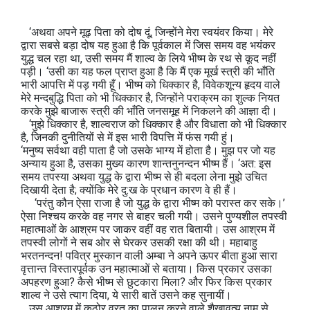
‘अथवा अपने मूढ़ पिता को दोष दूं, जिन्होंने मेरा स्वयंवर किया। मेरे
द्वारा सबसे बड़ा दोष यह हुआ है कि पूर्वकाल में जिस समय वह भयंकर
युद्ध चल रहा था, उसी समय मैं शाल्व के लिये भीष्‍म के रथ से कूद नहीं
पड़ी। ‘उसी का यह फल प्राप्त हुआ है कि मैं एक मूर्ख स्त्री की भाँति
भारी आपत्ति में पड़ गयी हूँ। भीष्‍म को धिक्कार है, विवेकशून्य हृदय वाले
मेरे मन्दबुद्धि पिता को भी धिक्कार है, जिन्होंने पराक्रम का शुल्क नियत
करके मुझे बाजारू स्त्री की भाँति जनसमूह में निकलने की आज्ञा दी।
‘मुझे धिक्कार है, शाल्वराज को धिक्कार है और विधाता को भी धिक्कार
है, जिनकी दुनीतियों से में इस भारी विपत्ति में फंस गयी हुं।
‘मनुष्‍य सर्वथा वही पाता है जो उसके भाग्य में होता है। मुझ पर जो यह
अन्याय हुआ है, उसका मुख्‍य कारण शान्तनुनन्दन भीष्‍म हैं। ‘अत: इस
समय तपस्या अथवा युद्ध के द्वारा भीष्‍म से ही बदला लेना मुझे उचित
दिखायी देता है; क्योंकि मेरे दु:ख के प्रधान कारण वे ही हैं।
‘परं‍तु कौन ऐसा राजा है जो युद्ध के द्वारा भीष्‍म को परास्त कर सके।’
ऐसा निश्‍चय करके वह नगर से बाहर चली गयी। उसने पुण्‍यशील तपस्वी
महात्माओं के आश्रम पर जाकर वहीं वह रात बितायी। उस आश्रम में
तपस्वी लोगों ने सब ओर से घेरकर उसकी रक्षा की थी। महाबाहु
भरतनन्दन! पवित्र मुस्कान वाली अम्बा ने अपने ऊपर बीता हुआ सारा
वृत्तान्त विस्तारपूर्वक उन महात्माओं से बताया। किस प्रकार उसका
अपहरण हुआ? कैसे भीष्‍म से छुटकारा मिला? और फिर किस प्रकार
शाल्व ने उसे त्याग दिया, ये सारी बातें उसने कह सुनायीं।
उस आश्रम में कठोर व्रत का पालन करने वाले शैखावत्य नाम से