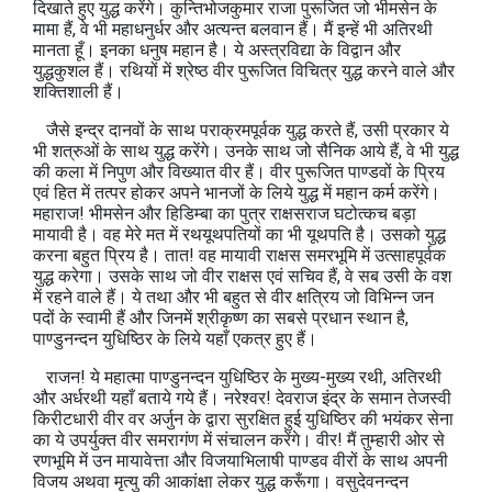
दिखाते हुए युद्ध करेंगे। कुन्तिभोजकुमार राजा पुरूजित जो भीमसेन के
मामा हैं, वे भी महाधनुर्धर और अत्यन्त बलवान हैं। मैं इन्हें भी अतिरथी
मानता हूँ। इनका धनुष महान है। ये अस्त्रविद्या के विद्वान और
युद्धकुशल हैं। रथियों में श्रेष्ठ वीर पुरूजित विचित्र युद्ध करने वाले और
शक्तिशाली हैं।
जैसे इन्द्र दानवों के साथ पराक्रमपूर्वक युद्ध करते हैं, उसी प्रकार ये
भी शत्रुओं के साथ युद्ध करेंगे। उनके साथ जो सैनिक आये हैं, वे भी युद्ध
की कला में निपुण और विख्यात वीर हैं। वीर पुरूजित पाण्डवों के प्रिय
एवं हित में तत्पर होकर अपने भानजों के लिये युद्ध में महान कर्म करेंगे।
महाराज! भीमसेन और हिडिम्बा का पुत्र राक्षसराज घटोत्कच बड़ा
मायावी है। वह मेरे मत में रथयूथपतियों का भी यूथपति है। उसको युद्ध
करना बहुत प्रिय है। तात! वह मायावी राक्षस समरभूमि में उत्साहपूर्वक
युद्ध करेगा। उसके साथ जो वीर राक्षस एवं सचिव हैं, वे सब उसी के वश
में रहने वाले हैं। ये तथा और भी बहुत से वीर क्षत्रिय जो विभिन्न जन
पदों के स्वामी हैं और जिनमें श्रीकृष्ण का सबसे प्रधान स्थान है,
पाण्डुनन्दन युधिष्ठिर के लिये यहाँ एकत्र हुए हैं।
राजन! ये महात्मा पाण्डुनन्दन युधिष्ठिर के मुख्य-मुख्य रथी, अतिरथी
और अर्धरथी यहाँ बताये गये हैं। नरेश्वर! देवराज इंद्र के समान तेजस्वी
किरीटधारी वीर वर अर्जुन के द्वारा सुरक्षित हुई युधिष्ठिर की भयंकर सेना
का ये उपर्युक्त वीर समरागंण में संचालन करेंगे। वीर! मैं तुम्हारी ओर से
रणभूमि में उन मायावेत्ता और विजयाभिलाषी पाण्डव वीरों के साथ अपनी
विजय अथवा मृत्यु की आकांक्षा लेकर युद्ध करूँगा। वसुदेवनन्दन