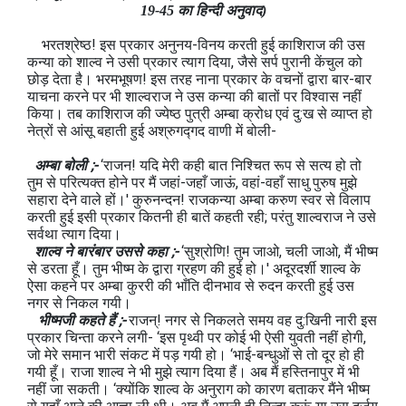
19-45 का हिन्दी अनुवाद)
भरतश्रेष्‍ठ! इस प्रकार अनुनय-विनय करती हुई काशिराज की उस
कन्या को शाल्व ने उसी प्रकार त्याग दिया, जैसे सर्प पुरानी केंचुल को
छोड़ देता है। भरमभूषण! इस तरह नाना प्रकार के वचनों द्वारा बार-बार
याचना करने पर भी शाल्वराज ने उस कन्या की बातों पर विश्‍वास नहीं
किया। तब काशिराज की ज्येष्‍ठ पुत्री अम्बा क्रोध एवं दु:ख से व्याप्त हो
नेत्रों से आंसू बहाती हुई अश्रुगद्गद वाणी में बोली-
अम्बा बोली ;-
‘राजन! यदि मेरी कही बात निश्चित रूप से सत्य हो तो
तुम से परित्यक्त होने पर मैं जहां-जहाँ जाऊं, वहां-वहाँ साधु पुरुष मुझे
सहारा देने वाले हों।' कुरुनन्दन! राजकन्या अम्बा करुण स्वर से विलाप
करती हुई इसी प्रकार कितनी ही बातें कहती रही; परंतु शाल्वराज ने उसे
सर्वथा त्याग दिया।
शाल्व ने बारंबार उससे कहा ;-
‘सुश्रोणि! तुम जाओ, चली जाओ, मैं भीष्‍म
से डरता हूँ। तुम भीष्‍म के द्वारा ग्रहण की हुई हो।' अदूरदर्शी शाल्व के
ऐसा कहने पर अम्बा कुररी की भाँति दीनभाव से रुदन करती हुई उस
नगर से निकल गयी।
भीष्‍मजी कहते हैं ;-
राजन्! नगर से निकलते समय वह दु:खिनी नारी इस
प्रकार चिन्ता करने लगी- ‘इस पृथ्‍वी पर कोई भी ऐसी युवती नहीं होगी,
जो मेरे समान भारी सं‍कट में पड़ गयी हो। ‘भाई-बन्धुओं से तो दूर हो ही
गयी हूँ। राजा शाल्व ने भी मुझे त्याग दिया हैं। अब मैं हस्तिनापुर में भी
नहीं जा सकती। ‘क्योंकि शाल्व के अनुराग को कारण बताकर मैंने भीष्‍म