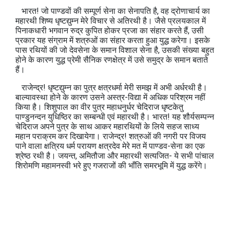
भारत! जो पाण्‍डवों की सम्‍पूर्ण सेना का सेनापति है, वह द्रोणाचार्य का
महारथी शिष्‍य धृष्टद्युम्न मेरे विचार से अतिरथी है। जैसे प्रलयकाल में
पिनाकधारी भगवान रुद्र कुपित होकर प्रजा का संहार करते हैं, उसी
प्रकार यह संग्राम में शत्रुओं का संहार करता हुआ युद्ध करेगा। इसके
पास रथियों की जो देवसेना के समान विशाल सेना है, उसकी संख्‍या बहुत
होने के कारण युद्ध प्रेमी सैनिक रणक्षेत्र में उसे समुद्र के समान बताते
हैं।
राजेन्‍द्र! धृष्टद्युम्न का पुत्र क्षत्रधर्मा मेरी समझ में अभी अर्धरथी है।
बाल्‍यावस्‍था होने के कारण उसने अस्‍त्र-विद्या में अधिक परिश्रम नहीं
किया है। शिशुपाल का वीर पुत्र महाधनुर्धर चेदिराज धृष्‍टकेतु
पाण्‍डुनन्‍दन युधिष्ठिर का सम्‍बन्‍धी एवं महारथी है। भारत! यह शौर्यसम्‍पन्‍न
चेदिराज अपने पुत्र के साथ आकर महारथियों के लिये सहज साध्‍य
महान पराक्रम कर दिखायेगा। राजेन्‍द्र! शत्रुओं की नगरी पर विजय
पाने वाला क्षत्रिय धर्म परायण क्षत्रदेव मेरे मत में पाण्‍डव-सेना का एक
श्रेष्‍ठ रथी है। जयन्‍त, अमितौजा और महारथी सत्‍यजित- ये सभी पांचाल
शिरोमणि महामनस्‍वी भरे हुए गजराजों की भाँति समरभूमि में युद्ध करेंगे।