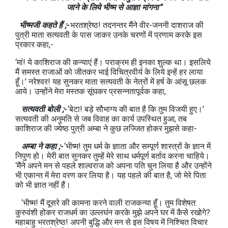
जाने के लिये भीष्‍म से आज्ञा मांगना”
भीष्‍मजी कहते हैं ;-
भरतश्रेष्‍ठ! तदनन्तर मैंने वीर-जननी दाशराज की
पुत्री माता सत्यवती के पास जाकर उनके चरणों में प्रणाम करके इस
प्रकार कहा,-
‘मां! ये काशिराज की कन्याएं हैं। पराक्रम ही इनका शुल्क था। इसलिये
मैं समस्त राजाओं को जीतकर भाई विचित्रवीर्य के लिये इन्हें हर लाया
हूँ।' नरेश्‍वर! यह सुनकर माता सत्यवती के नेत्रों में हर्ष के आंसू छलक
आये। उन्होंने मेरा मस्तक सूंघकर प्रसन्नतापूर्वक कहा,
सत्यवती बोली ;-
‘बेटा! बड़े सौभाग्य की बात है कि तुम विजयी हुए।'
सत्यवती की अनुमति से जब वि‍वाह का कार्य उपस्थित हुआ, तब
काशिराज की ज्येष्‍ठ पुत्री अम्बा ने कुछ लज्जित होकर मुझसे कहा-
अम्बा ने कहा ;-
‘भीष्‍म! तुम धर्म के ज्ञाता और सम्पूर्ण शास्त्रों के ज्ञान में
निपुण हो। मेरी बात सुनकर तुम्हें मेरे साथ धर्मपूर्ण बर्ताव करना चाहिये।
‘मैंने अपने मन से पहले शाल्वराज को अपना पति चुन लिया है और उन्होंने
भी एकान्त में मेरा वरण कर लिया है। यह पहले की बात है, जो मेरे पिता
को भी ज्ञात नहीं हैं।
‘भीष्‍म! मैं दूसरे की कामना करने वाली राजकन्या हूँ। तुम विशेषत:
कुरुवंशी होकर राजधर्म का उल्लघंन करके मुझे अपने घर में कैसे रखोगे?
महाबाहु भरतश्रेष्‍ठ! अपनी बुद्धि और मन से इस विषय में निश्चित विचार