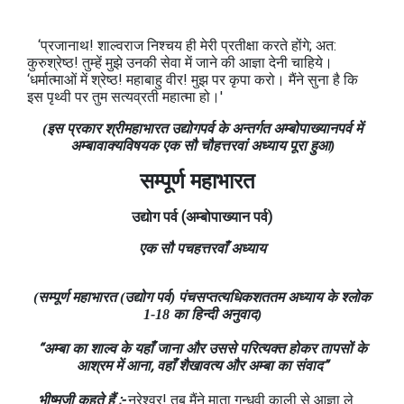
‘प्रजानाथ! शाल्वराज निश्‍चय ही मेरी प्रतीक्षा करते होंगे; अत:
कुरुश्रेष्‍ठ! तुम्हें मुझे उनकी सेवा में जाने की आज्ञा देनी चाहिये।
‘धर्मात्माओं में श्रेष्‍ठ! महाबाहु वीर! मुझ पर कृपा करो। मैंने सुना है कि
इस पृथ्‍वी पर तुम सत्यव्रती महात्मा हो।'
(इस प्रकार श्रीमहाभारत उद्योगपर्व के अन्तर्गत अम्बोपाख्‍यानपर्व में
अम्बावाक्यविषयक एक सौ चौहत्तरवां अध्‍याय पूरा हुआ)
सम्पूर्ण महाभारत
उद्योग
पर्व
(
अम्बोपाख्यान
पर्व
)
एक सौ पचहत्तरवाँ अध्याय
(सम्पूर्ण महाभारत (उद्योग पर्व) पंचसप्तत्यधिकशततम अध्याय के श्लोक
1-18 का हिन्दी अनुवाद)
“अम्बा का शाल्व के यहाँ जाना और उससे परित्य‍क्त होकर तापसों के
आश्रम में आना, वहाँ शैखावत्य और अम्बा का संवाद”
भीष्‍मजी कहते हैं ;-
नरेश्‍वर! तब मैंने माता गन्धवी काली से आज्ञा ले