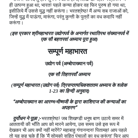
ही उत्पन्न हुआ था; भारत! पहले कन्या होकर वह फिर पुरुष हो गया था;
इसीलिये मैं उससे युद्ध नहीं करूंगा। भरतश्रेष्‍ठ! मैं अन्य सब राजाओं को,
जिन्हें युद्ध में पाऊंगा, मारूंगा; परंतु कुन्ती के पुत्रों का वध कदापि नहीं
करूंगा।
(इस प्रकार श्रीमहाभारत उद्योगपर्व के अन्तर्गत रथातिरथ संख्‍यानपर्व में
एक सौ बहत्तरवां अध्‍याय पूरा हुआ)
सम्पूर्ण महाभारत
उद्योग
पर्व
(अम्बोपाख्यान
पर्व
)
एक सौ तिहत्तरवाँ अध्याय
(सम्पूर्ण महाभारत (उद्योग पर्व) त्रिसप्तत्यधिकशततम अध्याय के श्लोक
1-23 का हिन्दी अनुवाद)
“अम्बोपाख्‍यान का आरम्भ-भीष्‍मजी के द्वारा काशिराज की कन्याओं का
अपहरण”
दुर्योधन ने पूछा ;-
भरतश्रेष्‍ठ! जब शिखण्‍डी धनुष बाण उठाये समर में
आततायी की भाँति आप को मारने आयेगा, उस समय उसे इस रूप में
देखकर भी आप क्यों नहीं मारेंगे? महाबाहु गंगानन्दन! पितामह! आप पहले
तो यह कह चुके हैं कि ‘मैं सोमको सहित पंचालों का वध करूंगा’ फिर आप