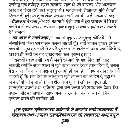
प्रसिद्ध एक तपोवृद्ध श्रेष्‍ठ ब्राह्मण रहते थे, जो शास्त्र और आरण्‍यक
आदि की शिक्षा देने वाले सद्गुरु थे। महातपस्वी शैखावत्य मुनि ने वहाँ
सिसकती हुई उस दु:ख शोक परायणा समी साध्‍वी आर्त अबला से कहा-
शैखावत्य ने कहा ;-
‘भद्रे! महाभागे! ऐसी दशा में इस आश्रम में निवास
करने वाले तप:परायण तपोधन महात्मा तुम्हारा क्या सहयोग कर सकते
हैं? राजन!
तब अम्बा ने उनसे कहा ;-
‘भगवान! मुझ पर अनुग्रह कीजिये। मैं
संन्यासियों जैसा धर्म पालन करना चाहती हूँ। यहाँ रहकर दुष्‍कर तपस्या
करूंगी। ‘मुझ मूढ़ नारी ने अपने पुर्व जन्म के शरीर से जो पापकर्म किये थे,
अवश्‍य ही उन्हीं का यह दु:खदायक फल प्राप्त हुआ है।
‘तपस्वी महात्माओ! अब मैं अपने स्वजनों के यहाँ फिर नहीं लौट
सकती; क्योंकि राजा शाल्व ने मुझे कोरा उत्तर देकर त्याग दिया है, उससे
मेरा सारा जीवन आनन्दशून्य (दु:खमय) हो गया है। ‘निष्‍पाप तापसगण! मैं
चाहती हूँ कि आप देवोपम साधुपुरुष मुझे तपस्या का उपदेश दें, मुझ पर
आप लोगों की कृपा हो।' तब शैखावत्य मुनि ने लौकिक दृष्‍टान्तो,
शास्त्रीय वचनों तथा युक्तियों द्वारा उस कन्या को आश्र्वासन देकर धैर्य
बंधाया और ब्राह्मणों के साथ मिलकर उसके कार्य-साधन के लिये
प्रयत्न करने की प्रतिज्ञा की।
(इस प्रकार श्रीमहाभारत उद्योगपर्व के अन्तर्गत अम्बोपाख्‍यानपर्व में
शैखावत्य तथा अम्बाका संवादविषयक एक सौ पचहत्तरवां अध्‍याय पूरा
हुआ)