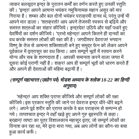
जाकर बलसूदन इन्द्र के पुरातन कर्मों का वर्णन करते हुए उनकी स्तुति
की। 'इन्द्र! आपने अत्यन्त भयंकर नमुचिनामक महान असुर को मार
गिराया है। शम्बर और बल दोनों भयंकर पराक्रमी दानव थे; परंतु उन्‍हें भी
आपने मार डाला। 'शतक्रतो! आप अपने तेजस्वी स्वरूप से बढि़ये और
समस्त शत्रुओं का संहार कीजिये। इन्द्रदेव! उठिये और यहाँ पधारे हुए
देवर्षियों का दर्शन कीजिये। 'प्रभो महेन्द्र! आपने कितने ही दानवों का
वध करके समस्त लोकों की रक्षा की है। जगदीश्वर देवराज! भगवान
विष्णु के तेज से अत्यन्त शक्तिशाली बने हुए समुद्र फेन को लेकर आपने
पूर्वकाल में वृत्रासुर का वध किया। आप सम्पूर्ण भूतों में स्तवन करने
योग्य और सब के शरणदाता हैं। आपकी समानता करने वाला जगत में
दूसरा कोई प्राणी नहीं है। शक्र! आप ही सम्पूर्ण भूतों को धारण करते हैं
और आपने ही देवताओं की महिमा बढ़ायी है।
(सम्पूर्ण महाभारत (उद्योग पर्व) षोडश अध्याय के श्लोक 18-22 का हिन्दी
अनुवाद)
'महेन्द्र! आप शक्ति प्राप्त कीजिये और सम्पूर्ण लोकों की रक्षा
कीजिये।इस प्रकार स्तुति की जाने पर देवराज इन्द्र धीरे-धीरे बढ़ने
लगे। अपने पूर्व शरीर को प्राप्त करके वे बल पराक्रम से सम्पन्न हो
गये। तत्पश्चात इन्द्र ने वहाँ खडे़ हुए अपने गुरु बृहस्पति से कहा।
ब्रह्मन्! त्वष्टा का पुत्र विशालकाय महासुर वृत्र, जो सम्पूर्ण लोकों का
विनाश कर रहा था, मेरे द्वारा मारा गया; अब आप लोगों का कौन-सा बचा
हुआ कार्य करूँ।