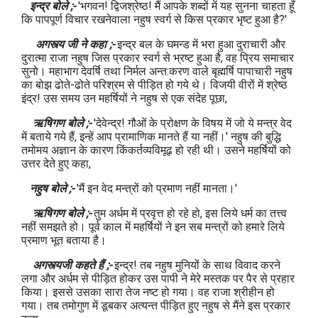
इन्द्र बोले ;-
'भगवन! द्विजश्रेष्ठ! मैं आपके शब्दों में यह सुनना चाहता हूँ
कि पापपूर्ण विचार रखनेवाला नहुष स्वर्ग से किस प्रकार भृष्ट हुआ है?'
अगस्त्य जी ने कहा ;-
इन्द्र बल के घमन्ड में भरा हुआ दुराचारी और
दुरात्मा राजा नहुष जिस प्रकार स्वर्ग से भ्रष्ट हुआ है, वह प्रिय समाचार
सुनो। महाभाग देवर्षि तथा निर्मल अन्त:करण वाले बृह्मर्षि पापाचारी नहुष
का बोझ ढोते-ढोते परिश्रम से पीड़ित हो गये थे। विजयी वीरों में श्रेष्ठ
इंद्र! उस समय उन महर्षियों ने नहुष से एक संदेह पूछा,
ऋषिगण बोले ;-
'देवेन्द्र! गौओं के प्रोक्षण के विषय में जो ये मन्त्र वेद
में बताये गये हैं, इन्हें आप प्रामाणिक मानते हैं या नहीं।' नहुष की बुद्धि
तमोमय अज्ञान के कारण किंकर्तव्यविमूढ़ हो रही थी। उसने महर्षियों को
उत्तर देते हुए कहा,
नहुष बोले ;-
'मैं इन वेद मन्त्रों को प्रमाण नहीं मानता।'
ऋषिगण बोले ;-
तुम अर्धम में प्रवृत्त हो रहे हो, इस लिये धर्म का तत्त्व
नहीं समझते हो। पूर्व काल में महर्षियों ने इन सब मन्त्रों को हमारे लिये
प्रमाण भूत बताया है।
अगस्त्यजी कहते हैं ;-
इन्द्र! तब नहुष मुनियों के साथ विवाद करने
लगा और अर्धम से पीड़ित होकर उस पापी ने मेरे मस्तक पर पैर से प्रहार
किया। इससे उसका सारा तेज नष्ट हो गया। वह राजा श्रीहीन हो
गया। तब तमोगुण में डूबकर अत्यन्त पीड़ित हुए नहुष से मैंने इस प्रकार