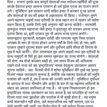
दिया। राजन! इसके बाद सम्पूर्ण देवताओं तथा तपोधन महर्षियों की पूजा
करके देवराज इन्द्र अत्यन्त प्रसन्न हो धर्म पूर्वक प्रजा का पालन करने
लगे। युधिष्ठिर! इस प्रकार पत्नी सहित इन्द्र ने बारबार दुःख उठाया
और शत्रुओं के वध की इच्छा से अज्ञातवास भी किया। राजेन्द्र! तुमने
अपने महामना भाइयों तथा द्रौपदी के साथ महान वन में रहकर जो क्लेश
सहन किया है, उसके लिये तुम्हें अनुताप नही करना चाहिये। भरतवंशी
कुरुकुल नन्दन महाराज! जैसे इन्द्र ने वृत्रासुर को मारकर अपना राज्य
प्राप्त किया था, इसी प्रकार तुम भी अपना राज्य प्राप्त करोगे।
शत्रुसूदन! दुराचाारी, ब्राह्मण द्रोही और पापात्मा नहुष जिस प्रकार
अगस्त्य के शाप से ग्रस्त होकर अनन्त वर्षों के लिये नष्ट हो गया, इसी
प्रकार तुम्हारे दुरात्मा शत्रु कर्ण और दुर्योधन आदि शीघ्र ही विनाश के
मुख में चले जायँगे। वीर! तत्पश्चात तुम अपने भाइयों तथा इस द्रौपदी के
साथ समुद्रों से घिरे हुए इस समस्त भूमण्डल का राज्य भोगोगे। शत्रुओं
की सेना जब मोर्चा बांधकर खड़ी हो, उस समय विजय की अभिलाषा
रखने वाले राजा को यह ‘इन्द्रविजय‘ नामक वेदतुल्य उपाख्यान अवश्य
सुनना चाहिये। अतः विजयी वीरों में श्रेष्ठ युधिष्ठिर! मैंने तुम्हें यह 'इन्द्र
विजय‘ नमक उपाख्यान सुनाया है; क्योंकि जब महात्मा देवताओं की स्तुति
प्रशंसा की जाती है, तब वे मानव की उन्नति करते हैं। युधिष्ठिर! दुर्योधन
के अपराध से तथा भीमसेन और अर्जुन के बल से यह महामना क्षत्रियों के
संहार का अवसर उपस्थित हो गया है। जो पुरुष नियमपरायण हो इस
इन्द्रविजय नामक उपाख्यान का पाठ करता है, वह पापरहित हो स्वर्ग पर
विजय पाता तथा इहलोक और परलोक में भी सुखी होता है। वह मनुष्य
कभी संतानहीन नहीं होता, उसे शत्रुजनित भय नहीं सताता, उस पर
कोई आपत्ति नहीं आती, वह दीर्घायु होता है, उसे सर्वत्र विजय प्राप्त