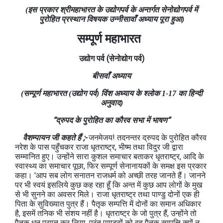
(इस प्रकार श्रीमहाभारत के उद्योगपर्व के अन्तर्गत सेनोद्योगपर्व में
पुरोहित प्रस्थान विषयक उन्नीसावाँ अध्याय पूरा हुआ)
सम्पूर्ण महाभारत
उद्योग
पर्व
(सेनोद्योग
पर्व
)
बीसवाँ अध्याय
(सम्पूर्ण महाभारत (उद्योग पर्व) विंश अध्याय के श्लोक 1-17 का हिन्दी
अनुवाद)
“द्रुपद के पुरोहित का कौरव सभा में भाषण”
वैशम्पायन जी कहते हैं ;-
जनमेजय! तदनन्तर द्रुपद के पुरोहित कौरव
नरेश के पास पहुँचकर राजा धृतराष्ट्र, भीष्म तथा विदुर जी द्वारा
सम्मानित हुए। उन्होंने सारा कुशल समाचार बताकर धृतराष्ट्र, आदि के
स्वास्थ्य का समाचार पूछा, फिर सम्पूर्ण सेनानायकों के समक्ष इस प्रकार
कहा। 'आप सब लोग सनातन राजधर्म को अच्छी तरह जानते हैं। जानने
पर भी स्वयं इसलिये कुछ कह रहा हूँ कि अन्त में कुछ आप लोगों के मुख
से भी सुनने का अवसर मिले। राजा धृतराष्ट्र तथा पाण्डु दोनों एक ही
पिता के सुविख्यात पुत्र हैं। पैतृक सम्पत्ति में दोनों का समान अधिकार
है, इसमें तनिक भी संशय नहीं है। धृतराष्ट्र के जो पुत्र हैं, उन्होंने तो
पैतृक धन प्राप्त कर लिया, परंतु पाण्डवों को वह पैतृक सम्पत्ति क्यों न