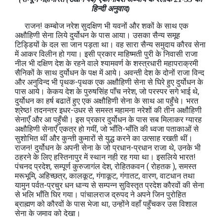
हिन्दी अनुवाद)
राजन! कम्बोज नरेश सुदक्षिण भी यवनों और शकों के साथ एक
अक्षौहिणी सेना लिये दुर्योधन के पास आया। उसका सैन्य समूह
टिड्डियों के दल सा जान पड़ता था। वह सारा सैन्य समुदाय कौरव सेना
में आकर विलीन हो गया। इसी प्रकार माहिष्मती पुरी के निवासी राजा
नील भी दक्षिण देश के रहने वाले श्यामवर्ण के शस्त्रधारी महापराक्रमी
सैनिकों के साथ दुर्योधन के पक्ष में आये। अवन्ती देश के दोनों राजा विन्द
और अनुविन्द भी पृथक-पृथक एक अक्षौहिणी सेना से घिरे हुए दुर्योधन के
पास आये। केकय देश के पुरुषसिंह पाँच नरेश, जो परस्पर सगे भाई थे,
दुर्योधन का हर्ष बढातें हुए एक अक्षौहिणी सेना के साथ आ पहुँचे। भरत
श्रेष्ठ! तदनन्तर इधर-उधर से समस्त महामना नरेशों की तीन अक्षौहिणी
सेनाएँ और आ पहुँची। इस प्रकार दुर्योधन के पास सब मिलाकर ग्यारह
अक्षौहिणी सेनाएँ एकत्र हो गयीं, जो भाँति-भाँति की ध्वजा पताकाओं से
सुशोभित थीं और कुन्ती कुमारों से युद्ध करने का उत्साह रखती थीं।
राजन! दुर्योधन के अपनी सेना के जो प्रधान-प्रधान राजा थे, उनके भी
ठहरने के लिए हस्तिनापुर में स्थान नही रह गया था। इसलिये भारत!
पंचनद प्रदेश, सम्पूर्ण कुरुजागंल देश, रोहितकवन ( रोहतक ), समस्त
मरूभूमि, अहिच्छत्र, कालकूट, गंगाकूट, गंगातट, वारण, वाटधान तथा
यामुन पर्वत-प्रचुर धन धान्य से सम्पन्न सुविस्तृत प्रदेश कौरवों की सेना
से भलि भाँति घिर गया। पांचालराज द्रुपद ने अपने जिन पुरोहित
ब्राह्मण को कौरवों के पास भेजा था, उन्होंने वहाँ पहुँचकर उस विशाल
सेना के जमाव को देखा।