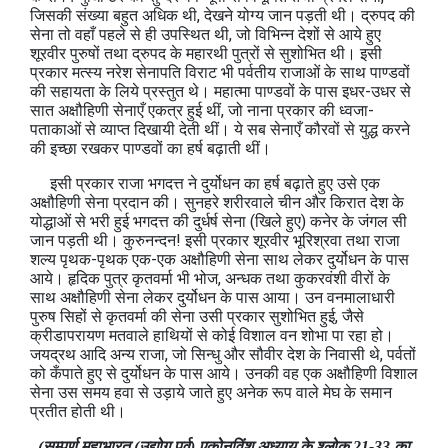
जिसकी संख्या बहुत अधिक थी, देखने योग्य जान पड़ती थी। द्रुपद की
सेना तो वहाँ पहले से ही उपस्थित थी, जो विभिन्न देशों से आये हुए
शूरवीर पुरुषों तथा द्रुपद के महारथी पुत्रों से सुशोभित थी। इसी
प्रकार मत्स्य नरेश सेनापति विराट भी पर्वतीय राजाओं के साथ पाण्डवों
की सहायता के लिये प्रस्तुत थे। महात्मा पाण्डवों के पास इधर-उधर से
सात अक्षौहिणी सेनाएँ एकत्र हुई थीं, जो नाना प्रकार की ध्वजा-
पताकाओं से व्याप्त दिखायी देती थीं। ये सब सेनाएँ कौरवों से युद्ध करने
की इच्छा रखकर पाण्डवों का हर्ष बढ़ाती थीं।
इसी प्रकार राजा भगदत्त ने दुर्योधन का हर्ष बढ़ाते हुए उसे एक
अक्षौहिणी सेना प्रदान की। सुनहरे शरीरवाले चीन और किरात देश के
योद्धाओं से भरी हुई भगदत्त की दुर्धर्ष सेना (खिले हुए) कनेर के जंगल सी
जान पड़ती थी। कुरुनन्दन! इसी प्रकार शूरवीर भूरिश्रवा तथा राजा
शल्य पृथक-पृथक एक-एक अक्षौहिणी सेना साथ लेकर दुर्योधन के पास
आये। हृदिक पुत्र कृतवर्मा भी भोज, अन्धक तथा कुकरवंशी वीरों के
साथ अक्षौहिणी सेना लेकर दुर्योधन के पास आया। उन वनमालाधारी
पुरुष सिहों से कृतवर्मा की सेना उसी प्रकार सुशोभित हुई, जैसे
क्रीडापरायण मतवाले हाथियों से कोई विशाल वन शोभा पा रहा हो।
जयद्रथ आदि अन्य राजा, जो सिन्धु और सौवीर देश के निवासी थे, पर्वतों
को कँपाते हुए से दुर्योधन के पास आये। उनकी वह एक अक्षौहिणी विशाल
सेना उस समय हवा से उड़ाये जाते हुए अनेक रूप वाले मेघ के समान
प्रतीत होती थी।
(सम्पूर्ण महाभारत (उद्योग पर्व) एकोनविंश अध्याय के श्लोक 21-33 का