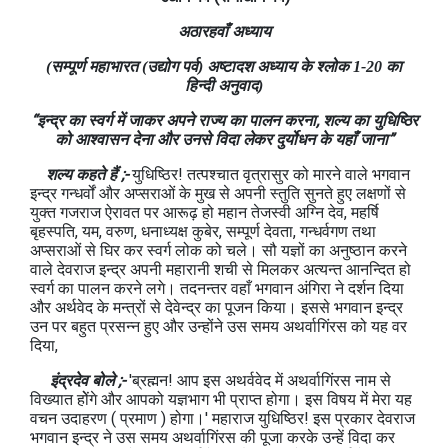
अठारहवाँ अध्याय
(सम्पूर्ण महाभारत (उद्योग पर्व) अष्टादश अध्याय के श्लोक 1-20 का
हिन्दी अनुवाद)
“इन्द्र का स्वर्ग में जाकर अपने राज्य का पालन करना, शल्य का युधिष्ठिर
को आश्वासन देना और उनसे विदा लेकर दुर्योधन के यहाँ जाना”
शल्य कहते हैं ;-
युधिष्ठिर! तत्पश्चात वृत्रासुर को मारने वाले भगवान
इन्द्र गन्धर्वों और अप्सराओं के मुख से अपनी स्तुति सुनते हुए लक्षणों से
युक्त गजराज ऐरावत पर आरूढ़ हो महान तेजस्वी अग्नि देव, महर्षि
बृहस्पति, यम, वरुण, धनाध्यक्ष कुबेर, सम्पूर्ण देवता, गन्धर्वगण तथा
अप्सराओं से घिर कर स्वर्ग लोक को चले। सौ यज्ञों का अनुष्ठान करने
वाले देवराज इन्द्र अपनी महारानी शची से मिलकर अत्यन्त आनन्दित हो
स्वर्ग का पालन करने लगे। तदनन्तर वहाँ भगवान अंगिरा ने दर्शन दिया
और अर्थवेद के मन्त्रों से देवेन्द्र का पूजन किया। इससे भगवान इन्द्र
उन पर बहुत प्रसन्न हुए और उन्होंने उस समय अथर्वागिंरस को यह वर
दिया,
इंद्रदेव बोले ;-
'ब्रह्मन! आप इस अथर्ववेद में अथर्वागिंरस नाम से
विख्यात होेंगे और आपको यज्ञभाग भी प्राप्त होगा। इस विषय में मेरा यह
वचन उदाहरण ( प्रमाण ) होगा।' महाराज युधिष्ठिर! इस प्रकार देवराज
भगवान इन्द्र ने उस समय अथर्वागिंरस की पूजा करके उन्हें विदा कर