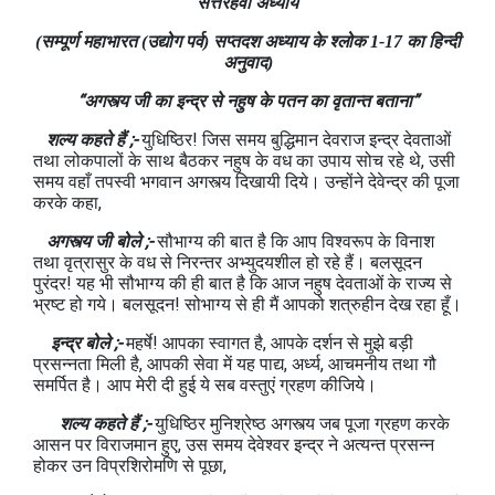
सत्तरहवाँ अध्याय
(सम्पूर्ण महाभारत (उद्योग पर्व) सप्तदश अध्याय के श्लोक 1-17 का हिन्दी
अनुवाद)
“अगस्त्य जी का इन्द्र से नहुष के पतन का वृतान्त बताना”
शल्य कहते हैं ;-
युधिष्ठिर! जिस समय बुद्धिमान देवराज इन्द्र देवताओं
तथा लोकपालों के साथ बैठकर नहुष के वध का उपाय सोच रहे थे, उसी
समय वहाँ तपस्वी भगवान अगस्त्य दिखायी दिये। उन्होंने देवेन्द्र की पूजा
करके कहा,
अगस्त्य जी बोले ;-
सौभाग्य की बात है कि आप विश्वरूप के विनाश
तथा वृत्रासुर के वध से निरन्तर अभ्युदयशील हो रहे हैं। बलसूदन
पुरंदर! यह भी सौभाग्य की ही बात है कि आज नहुष देवताओं के राज्य से
भ्रष्ट हो गये। बलसूदन! सोभाग्य से ही मैं आपको शत्रुहीन देख रहा हूँ।
इन्द्र बोले ;-
महर्षे! आपका स्वागत है, आपके दर्शन से मुझे बड़ी
प्रसन्नता मिली है, आपकी सेवा में यह पाद्य, अर्ध्य, आचमनीय तथा गौ
समर्पित है। आप मेरी दी हुई ये सब वस्तुएं ग्रहण कीजिये।
शल्य कहते हैं ;-
युधिष्ठिर मुनिश्रेष्ठ अगस्त्य जब पूजा ग्रहण करके
आसन पर विराजमान हुए, उस समय देवेश्वर इन्द्र ने अत्यन्त प्रसन्न
होकर उन विप्रशिरोमणि से पूछा,