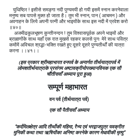
युधिष्ठिर ! इसीसे समङ्गा नदी पुण्यमयी हो गयी इसमें स्नान करनेवाला
मनुष्य सब पापसे मुक्त हो जाता है। तुम भी स्नान, पान ( आचमन ) और
अवगाहन के लिये अपनी पत्नी और भाइयोंके साथ इस नदी में प्रवेश करो
॥४०॥
अजमीढकुलभूषण कुन्तीनन्दन ! तुम विश्वासपूर्वक अपने भाइयों और
ब्राह्मणोंके साथ यहाँ एक रात मुखसे रहकर कलसे पुनः मेरे साथ पवित्र
कमोंमें अविचल श्रद्धा-भक्ति रखते हुए दूसरे दूसरे पुण्यतीर्थों की यात्रा
करना ।।४१।।
(इस प्रकार श्रीमहाभारत वनपर्व के अन्तर्गत तीर्थयात्रापर्व में
लोमशतीर्थयात्राके प्रसंगम अष्टावक्रीयोपख्यानवियक एक सौ
चौंतीसवाँ अध्याय पूरा हुआ)
सम्पूर्ण महाभारत
वन
पर्व
(तीर्थयात्रा
पर्व)
एक सौ पैतीसवाँ अध्याय
"कर्दमिलक्षेत्र आदि तीर्थोकी महिमा, रैभ्य एवं भरद्वाजपुत्र यवक्रीत
मुनिकी कथा तथा ऋषियोंका अनिष्ट करनेके कारण मेधावीकी मृत्यु"