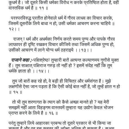
कुधर्म है। जो दूसरे किसी धर्मका विरोध न करके प्रतिष्ठित होता है, वही
वास्तविक धर्म है ॥ ११ ॥
परस्परविरुद्ध प्रतीत होनेवाले धर्म में गौरव लाधव का विचार करके,
जिसमें दूसरोंके लिये बाधा न हो, उसी धर्मका आचरण करना चाहिये ॥
१२।।
राजन् ! धर्म और अधर्मका निर्णय करते समय पुण्य और पापके गौरव
लाघवपर ही दृष्टि रखकर विचार कीजिये तथा जिसमें अधिक पुण्य हो,
उसीको आचरण में लाने योग्य धर्म ठहराइये ।।१३।।
राजाने कहा ;-
पक्षिश्रेष्ठ! तुम्हारी बातें अत्यन्त कल्याणमय गुणोंसे युक्त
हैं। तुम साक्षात् पक्षिराज गरुड़ तो नहीं हो ? इसमें संदेह नहीं कि तुम
धर्मके ज्ञाता हो ।।१४।।
तुम जो बातें कह रहे हो, वे बड़ी ही विचित्र और धर्मसंगत है। मुझे
लक्षणोंसे ऐसा जान पड़ता है कि ऐसी कोई बात नहीं है, जो तुम्हें ज्ञात न हो
॥ १५ ॥
तो भी तुम शरणागत के त्याग को कैसे अच्छा मानते हो ? यह मेरी
समझमें नहीं आता विहङ्गम वास्तवमें तुम्हारा यह उद्योग केवल भोजन
प्राप्त करने के लिये है ॥ १६ ॥
परंतु तुम्हारे लिये आहारका प्रबन्ध तो दूसरे प्रकार से भी किया जा
सकता है और वह इस कबूतर की अपेक्षा अधिक हो सकता है। सूअरु