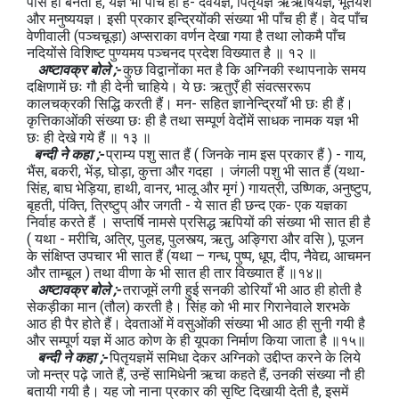
पास ही बनता है, यज्ञ भी पाँच ही हैं- देवयज्ञ, पितृयज्ञ ऋऋषियज्ञ, भूतयश
और मनुष्ययज्ञ। इसी प्रकार इन्द्रियोंकी संख्या भी पाँच ही हैं। वेद पाँच
वेणीवाली (पञ्चचूड़ा) अप्सराका वर्णन देखा गया है तथा लोकमै पाँच
नदियोंसे विशिष्ट पुण्यमय पञ्चनद प्रदेश विख्यात है ॥ १२ ॥
अष्टावक्र बोले ;-
कुछ विद्वानोंका मत है कि अग्निकी स्थापनाके समय
दक्षिणामें छः गौ ही देनी चाहिये। ये छः ऋतुएँ ही संवत्सररूप
कालचक्रकी सिद्धि करती हैं। मन- सहित ज्ञानेन्द्रियाँ भी छः ही हैं।
कृत्तिकाओंकी संख्या छः ही है तथा सम्पूर्ण वेदोंमें साधक नामक यज्ञ भी
छः ही देखे गये हैं ॥ १३ ॥
बन्दी ने कहा ;-
प्राम्य पशु सात हैं ( जिनके नाम इस प्रकार हैं ) - गाय,
भैंस, बकरी, भेंड़, घोड़ा, कुत्ता और गदहा । जंगली पशु भी सात हैं (यथा-
सिंह, बाघ भेड़िया, हाथी, वानर, भालू और मृगं ) गायत्री, उष्णिक, अनुष्टुप,
बृहती, पंक्ति, त्रिष्टुप् और जगती - ये सात ही छन्द एक- एक यज्ञका
निर्वाह करते हैं । सप्तर्षि नामसे प्रसिद्ध ऋपियों की संख्या भी सात ही है
( यथा - मरीचि, अत्रि, पुलह, पुलस्त्य, ऋतु, अङ्गिरा और वसि ), पूजन
के संक्षिप्त उपचार भी सात हैं (यथा – गन्ध, पुष्प, धूप, दीप, नैवेद्य, आचमन
और ताम्बूल ) तथा वीणा के भी सात ही तार विख्यात हैं ॥१४॥
अष्टावक्र बोले ;-
तराजूमें लगी हुई सनकी डोरियाँ भी आठ ही होती है
सेकड़ीका मान (तौल) करती है। सिंह को भी मार गिरानेवाले शरभके
आठ ही पैर होते हैं। देवताओं में वसुओंकी संख्या भी आठ ही सुनी गयी है
और सम्पूर्ण यज्ञ में आठ कोण के ही यूपका निर्माण किया जाता है ॥१५॥
बन्दी ने कहा ;-
पितृयज्ञमें समिधा देकर अग्निको उद्दीप्त करने के लिये
जो मन्त्र पढ़े जाते हैं, उन्हें सामिधेनी ऋचा कहते हैं, उनकी संख्या नौ ही
बतायी गयी है। यह जो नाना प्रकार की सृष्टि दिखायी देती है, इसमें