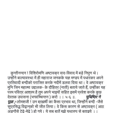
कुन्तीनन्दन ! विशिरोमणि अष्टावक्र वाद-विवाद में बड़े निपुण थे।
उन्होंने बाल्यावस्था में ही महाराज जनकके यज्ञ मण्डप में पधारकर अपने
प्रतिवादी बन्दीको पराजित करके नदीमें डलवा दिया था। वे अष्टावक्र
मुनि जिन महात्मा उद्दालक- के दौहित्र (नाती) बताये जाते हैं, उन्हींका यह
परम पवित्र आश्रम है तुम अपने भाइयों सहित इसमें प्रवेश करके कुछ
देरतक उपासना (भगवच्चिन्तन ) करो ।। ५-६ ॥.
युधिष्ठिर ने
पूछा ;-
लोमशजी ! उन ब्रह्मर्षी का कैसा प्रभाव था, जिन्होंने बन्दी -जैसे
सुप्रसिद्ध विद्वान्‌को भी जीत लिया। वे किस कारण से अष्टावक्र ( आठ
अङ्गोंसे टेढ़े-मेढ़े ) हो गये। ये सब बातें मुझे यथारुप से बताइये ।।