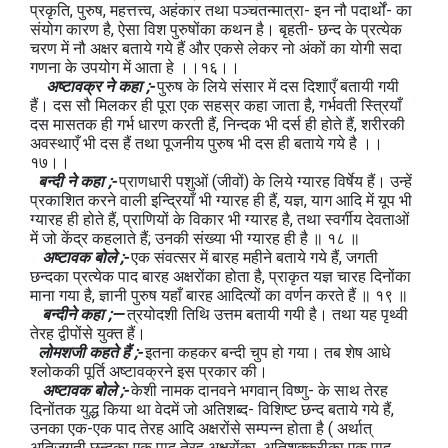
प्रकृति, पुरुष, महत्तत्त्व, अहंकार तथा पञ्चतन्मात्रा- इन नौ पदार्थों- का
संयोग कारण है, ऐसा विश पुरुषोंका कथन है। बृहती- छन्द के प्रत्येक
चरण में नौ अक्षर बताये गये हैं और एकसे लेकर नो अंकों का योगी सदा
गणना के उपयोग में आता हे ।।१६।।
अष्टावक्र ने कहा ;-
पुरुष के लिये संसार में दस दिशाएँ बतायी गयी
हैं। दस सौ मिलकर ही पूरा एक सहस्र कहा जाता है, गर्भवती स्त्रियाँ
दस मासतक ही गर्भ धारण करती हैं, निन्दक भी दर्स ही होते हैं, शरीरकी
अवस्थाएँ भी दस हैं तथा पूजनीय पुरुष भी दस ही बताये गये है ।।
१७।।
बन्दी ने कहा ;-
प्राणधारी पशुओं (जीवों) के लिये ग्यारह विर्षेय हैं। उन्हें
प्रकाशित करने वाली इन्द्रियाँ भी ग्यारह ही हैं, यज्ञ, याग आदि में यूप भी
ग्यारह ही होते हैं, प्राणियों के विकार भी ग्यारह है, तथा स्वर्गीय देवताओं
में जो केंद्र कहलाते हैं; उनकी संख्या भी ग्यारह ही है ॥ १८ ॥
अष्टावक बोले ;-
एक संवत्सर में बारह महीने बताये गये हैं, जगती
छन्दका प्रत्येक पाद बारह अक्षरोंका होता है, प्राकृत यज्ञ चारह दिनोंका
माना गया है, ज्ञानी पुरुष यहाँ बारह आदित्यों का वर्णन करते हैं ॥ १९ ॥
बन्दीने कहा ;—
त्रयोदशी तिथि उत्तम बतायी गयी है। तथा यह पृथ्वी
तेरह द्वीपोंसे युक्त हैं।
लोमशजी कहते हैं ;-
इतना कहकर बन्दी चुप हो गया। तब शेष आधे
श्लोककी पूर्ति अष्टावक्रने इस प्रकार की।
अष्टावक बोले ;-
केशी नामक दानवने भगवान् विष्णु- के साथ तेरह
दिनोंतक युद्ध किया था वेदमें जो अतिशब्द- विशिष्ट छन्द बताये गये हैं,
उनका एक-एक पाद तेरह आदि अक्षरोंसे सम्पन्न होता है ( अर्थात्
अतिजगती छन्दका एक पाद तेरह अक्षरोंका, अतिशक्करीका एक पाद