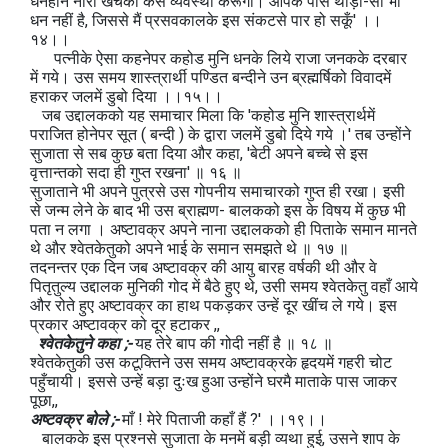
धनहीन नारी खर्चकी कैसे व्यवस्था करूँगी। आपके पास थोड़ा-सा भी
धन नहीं है, जिससे मैं प्रसवकालके इस संकटसे पार हो सकूँ' ।।
१४।।
पत्नीके ऐसा कहनेपर कहोड मुनि धनके लिये राजा जनकके दरबार
में गये। उस समय शास्त्रार्थी पण्डित बन्दीने उन ब्रह्मर्षिको विवादमें
हराकर जलमें डुबो दिया ।।१५।।
जब उद्दालकको यह समाचार मिला कि 'कहोड मुनि शास्त्रार्थमें
पराजित होनेपर सूत ( बन्दी ) के द्वारा जलमें डुबो दिये गये ।' तब उन्होंने
सुजाता से सब कुछ बता दिया और कहा, 'बेटी अपने बच्चे से इस
वृत्तान्तको सदा ही गुप्त रखना' ॥ १६ ॥
सुजाताने भी अपने पुत्रसे उस गोपनीय समाचारको गुप्त ही रखा। इसी
से जन्म लेने के बाद भी उस ब्राह्मण- बालकको इस के विषय में कुछ भी
पता न लगा । अष्टावक्र अपने नाना उद्दालकको ही पिताके समान मानते
थे और श्वेतकेतुको अपने भाई के समान समझते थे ॥ १७ ॥
तदनन्तर एक दिन जब अष्टावक्र की आयु बारह वर्षकी थी और वे
पितृतुल्य उद्दालक मुनिकी गोद में बैठे हुए थे, उसी समय श्वेतकेतु वहाँ आये
और रोते हुए अष्टावक्र का हाथ पकड़कर उन्हें दूर खींच ले गये। इस
प्रकार अष्टावक्र को दूर हटाकर ,,
श्वेतकेतुने कहा ;-
यह तेरे बाप की गोदी नहीं है ॥ १८ ॥
श्वेतकेतुकी उस कटूक्तिने उस समय अष्टावक्रके हृदयमें गहरी चोट
पहुँचायी। इससे उन्हें बड़ा दुःख हुआ उन्होंने घरमै माताके पास जाकर
पूछा,,
अष्टवक्र बोले ;-
माँ ! मेरे पिताजी कहाँ हैं ?' ।।१९।।
बालकके इस प्रश्नसे सुजाता के मनमें बड़ी व्यथा हुई, उसने शाप के