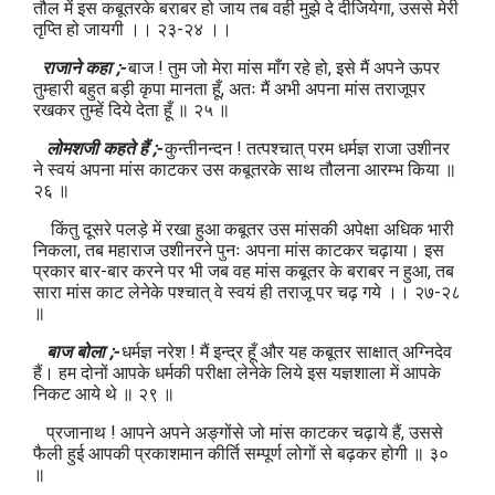
तौल में इस कबूतरके बराबर हो जाय तब वही मुझे दे दीजियेगा, उससे मेरी
तृप्ति हो जायगी ।। २३-२४ ।।
राजाने कहा ;-
बाज ! तुम जो मेरा मांस माँग रहे हो, इसे मैं अपने ऊपर
तुम्हारी बहुत बड़ी कृपा मानता हूँ, अतः मैं अभी अपना मांस तराजूपर
रखकर तुम्हें दिये देता हूँ ॥ २५ ॥
लोमशजी कहते हैं ;-
कुन्तीनन्दन ! तत्पश्चात् परम धर्मज्ञ राजा उशीनर
ने स्वयं अपना मांस काटकर उस कबूतरके साथ तौलना आरम्भ किया ॥
२६ ॥
किंतु दूसरे पलड़े में रखा हुआ कबूतर उस मांसकी अपेक्षा अधिक भारी
निकला, तब महाराज उशीनरने पुनः अपना मांस काटकर चढ़ाया। इस
प्रकार बार-बार करने पर भी जब वह मांस कबूतर के बराबर न हुआ, तब
सारा मांस काट लेनेके पश्चात् वे स्वयं ही तराजू पर चढ़ गये ।। २७-२८
॥
बाज बोला ;-
धर्मज्ञ नरेश ! मैं इन्द्र हूँ और यह कबूतर साक्षात् अग्निदेव
हैं। हम दोनों आपके धर्मकी परीक्षा लेनेके लिये इस यज्ञशाला में आपके
निकट आये थे ॥ २९ ॥
प्रजानाथ ! आपने अपने अङ्गोंसे जो मांस काटकर चढ़ाये हैं, उससे
फैली हुई आपकी प्रकाशमान कीर्ति सम्पूर्ण लोगों से बढ़कर होगी ॥ ३०
॥