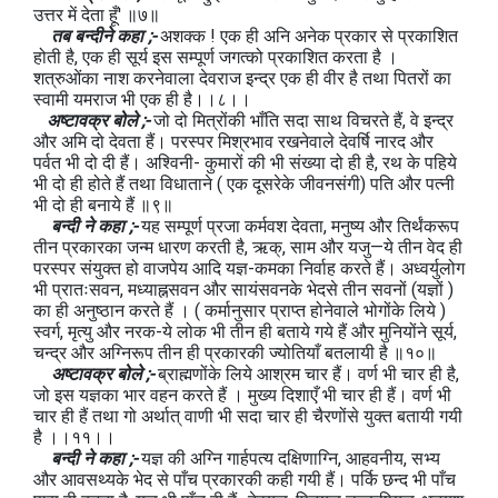
उत्तर में देता हूँ' ॥७॥
तब बन्दीने कहा ;-
अशक्क ! एक ही अनि अनेक प्रकार से प्रकाशित
होती है, एक ही सूर्य इस सम्पूर्ण जगत्को प्रकाशित करता है ।
शत्रुओंका नाश करनेवाला देवराज इन्द्र एक ही वीर है तथा पितरों का
स्वामी यमराज भी एक ही है।।८।।
अष्टावक्र बोले ;-
जो दो मित्रोंकी भाँति सदा साथ विचरते हैं, वे इन्द्र
और अमि दो देवता हैं। परस्पर मिश्रभाव रखनेवाले देवर्षि नारद और
पर्वत भी दो दी हैं। अश्विनी- कुमारों की भी संख्या दो ही है, रथ के पहिये
भी दो ही होते हैं तथा विधाताने ( एक दूसरेके जीवनसंगी) पति और पत्नी
भी दो ही बनाये हैं ॥९॥
बन्दी ने कहा ;-
यह सम्पूर्ण प्रजा कर्मवश देवता, मनुष्य और तिर्थंकरूप
तीन प्रकारका जन्म धारण करती है, ऋक्, साम और यजु—ये तीन वेद ही
परस्पर संयुक्त हो वाजपेय आदि यज्ञ-कमका निर्वाह करते हैं। अध्वर्युलोग
भी प्रातःसवन, मध्याह्नसवन और सायंसवनके भेदसे तीन सवनों (यज्ञों )
का ही अनुष्ठान करते हैं । ( कर्मानुसार प्राप्त होनेवाले भोगोंके लिये )
स्वर्ग, मृत्यु और नरक-ये लोक भी तीन ही बताये गये हैं और मुनियोंने सूर्य,
चन्द्र और अग्निरूप तीन ही प्रकारकी ज्योतियाँ बतलायी है ॥१०॥
अष्टावक्र बोले ;-
ब्राह्मणोंके लिये आश्रम चार हैं। वर्ण भी चार ही है,
जो इस यज्ञका भार वहन करते हैं । मुख्य दिशाएँ भी चार ही हैं। वर्ण भी
चार ही हैं तथा गो अर्थात् वाणी भी सदा चार ही चैरणोंसे युक्त बतायी गयी
है ।।११।।
बन्दी ने कहा ;-
यज्ञ की अग्नि गार्हपत्य दक्षिणाग्नि, आहवनीय, सभ्य
और आवसथ्यके भेद से पाँच प्रकारकी कही गयी हैं। पर्कि छन्द भी पाँच