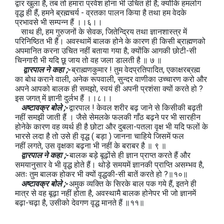
द्वार खुला है, तब तो हमारा प्रवेश होना भी उचित ही है; क्योंकि हमलोग
वृद्ध ही हैं, हमने ब्रह्मचर्य - व्रतका पालन किया है तथा हम वेदके
प्रभावसे भी सम्पन्न हैं ।।६।।
साथ ही, हम गुरुजनों के सेवक, जितेन्द्रिय तथा ज्ञानशास्त्र में
परिनिष्ठित भी हैं। अवस्थामें बालक होने के कारण ही किसी ब्राह्मणको
अपमानित करना उचित नहीं बताया गया है; क्योंकि आगकी छोटी-सी
चिनगारी भी यदि छू जाय तो वह जला डालती है ॥ ७ ॥
द्वारपाल ने कहा ;-
ब्राह्मणकुमार ! तुम वेदप्रतिपादित, एकाक्षरब्रह्म
का बोध कराने वाली, अनेक रूपवाली, सुन्दर वाणीका उच्चारण करो और
अपने आपको बालक ही समझो, स्वयं ही अपनी प्रशंसा क्यों करते हो ?
इस जगत् में ज्ञानी दुर्लभ हैं ।।८।।
अष्टावक्र बोले ;-
द्वारपाल ! केवल शरीर बढ़ जाने से किसीकी बढ़ती
नहीं समझी जाती हैं । जैसे सेमलके फलकी गाँठ बढ़ने पर भी सारहीन
होनेके कारण वह व्यर्थ ही है छोटा और दुबला-पतला वृक्ष भी यदि फलों के
भारसे लदा है तो उसे ही वृद्ध ( बड़ा ) जानना चाहिये जिसमें फल
नहीं लगते, उस वृक्षका बढ़ना भी नहीं के बराबर है ॥ ९ ॥
द्वारपाल ने कहा ;-
बालक बड़े बूढ़ोंसे ही ज्ञान प्राप्त करते हैं और
समयानुसार वे भी वृद्ध होते हैं। थोड़े समयमें ज्ञानकी प्राप्ति असम्भव है,
अतः तुम बालक होकर भी क्यों वृद्धकी-सी बातें करते हो ?॥१०॥
अष्टावक्र बोले ;-
अमुक व्यक्ति के सिरके बाल पक गये हैं, इतने ही
मात्र से वह बूढ़ा नहीं होता है, अवस्थामै बालक होनेपर भी जो ज्ञानमें
बढ़ा-चढ़ा है, उसीको देवगण वृद्ध मानते हैं ॥११॥