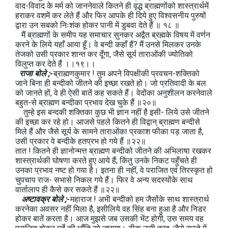
वाद-विवाद के मर्म को जाननेवाले कितने ही वृद्ध ब्राह्मणोंको शास्त्रार्थमें
हराकर वशमें कर लेते हैं और फिर आपके ही दिये हुए विश्वसनीय पुरुषों
द्वारा उन सबको निःशंक होकर पानी में डुबवा देते हैं ॥ १८ ॥
मैं ब्राह्मणों के समीप यह समाचार सुनकर अद्वैत ब्रह्मके विषय में वर्णन
करने के लिये यहाँ आया हूँ। वे बन्दी कहाँ हैं? मैं उनसे मिलकर उनके
तेजको उसी प्रकार शान्त कर दूँगा, जैसे सूर्य ताराओंकी ज्योतिको
विलुप्त कर देते हैं ।।१९।।
राजा बोले ;-
ब्राह्मणकुमार ! तुम अपने विपक्षीकी प्रवचन-शक्तिको
जाने बिना ही बन्दीको जीतने की इच्छा रखते हो। जो प्रतिवादी के बल
को जानते हों, वे ही ऐसी बातें कह सकते हैं। वेदोंका अनुशीलन करनेवाले
बहुत-से ब्राह्मण बन्दीका प्रभाव देख चुके हैं ॥२०॥
तुम्हे इस बन्दकी शक्तिका कुछ भी ज्ञान नहीं है इसी- लिये उसे जीतने
की इच्छा कर रहे हो। आजसे पहले कितने ही विद्वान् ब्राह्मण बन्दीसे
मिले हैं और जैसे सूर्य के सामने ताराओंका प्रकाश फीका पड़ जाता है,
उसी प्रकार वे बन्दीके हतप्रभ हो गये हैं ॥२२॥
तात ! कितने ही ज्ञानोन्मत्त ब्राह्मण बन्दीको जीतने की अभिलाषा रखकर
शास्त्रार्थकी घोषणा करते हुए आये हैं; किंतु उनके निकट पहुँचते ही
उनका प्रभाव नष्ट हो गया है। इतना ही नहीं, वे पराजित एवं तिरस्कृत हो
चुपचाप राज- सभासे निकल गये हैं। फिर वे अन्य सदस्योंके साथ
वार्तालाप ही कैसे कर सकते हैं ॥२२॥
अष्टावक्र बोले ;-
महाराज ! अभी बन्दीको हम जैसोंके साथ शास्त्रार्थ
करनेका अवसर नहीं मिला है, इसीलिये वह सिंह बना हुआ है और निडर
होकर बातें करता है। आज मुझसे जब उसकी भेंट होगी, उस समय वह