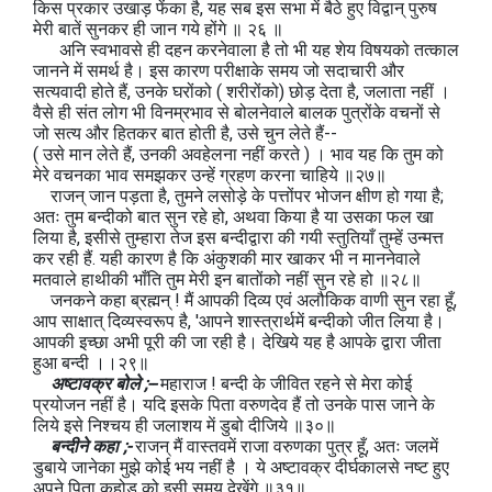
किस प्रकार उखाड़ फेंका है, यह सब इस सभा में बैठे हुए विद्वान् पुरुष
मेरी बातें सुनकर ही जान गये होंगे ॥ २६ ॥
अनि स्वभावसे ही दहन करनेवाला है तो भी यह शेय विषयको तत्काल
जानने में समर्थ है। इस कारण परीक्षाके समय जो सदाचारी और
सत्यवादी होते हैं, उनके घरोंको ( शरीरोंको) छोड़ देता है, जलाता नहीं ।
वैसे ही संत लोग भी विनम्रभाव से बोलनेवाले बालक पुत्रोंके वचनों से
जो सत्य और हितकर बात होती है, उसे चुन लेते हैं--
( उसे मान लेते हैं, उनकी अवहेलना नहीं करते ) । भाव यह कि तुम को
मेरे वचनका भाव समझकर उन्हें ग्रहण करना चाहिये ॥२७॥
राजन् जान पड़ता है, तुमने लसोड़े के पत्तोंपर भोजन क्षीण हो गया है;
अतः तुम बन्दीको बात सुन रहे हो, अथवा किया है या उसका फल खा
लिया है, इसीसे तुम्हारा तेज इस बन्दीद्वारा की गयी स्तुतियाँ तुम्हें उन्मत्त
कर रही हैं. यही कारण है कि अंकुशकी मार खाकर भी न माननेवाले
मतवाले हाथीकी भाँति तुम मेरी इन बातोंको नहीं सुन रहे हो ॥२८॥
जनकने कहा ब्रह्मन् ! मैं आपकी दिव्य एवं अलौकिक वाणी सुन रहा हूँ,
आप साक्षात् दिव्यस्वरूप है, 'आपने शास्त्रार्थमें बन्दीको जीत लिया है।
आपकी इच्छा अभी पूरी की जा रही है। देखिये यह है आपके द्वारा जीता
हुआ बन्दी ।।२९॥
अष्टावक्र बोले ;--
महाराज ! बन्दी के जीवित रहने से मेरा कोई
प्रयोजन नहीं है। यदि इसके पिता वरुणदेव हैं तो उनके पास जाने के
लिये इसे निश्चय ही जलाशय में डुबो दीजिये ॥३०॥
बन्दीने कहा ;-
राजन् मैं वास्तवमें राजा वरुणका पुत्र हूँ, अतः जलमें
डुबाये जानेका मुझे कोई भय नहीं है । ये अष्टावक्र दीर्घकालसे नष्ट हुए
अपने पिता कहोड को इसी समय देखेंगे ॥३१॥