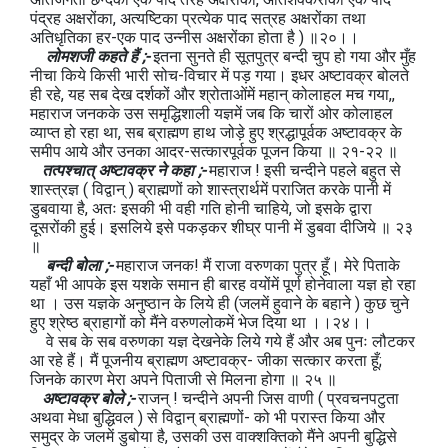
पंद्रह अक्षरोंका, अत्यष्टिका प्रत्येक पाद सत्रह अक्षरोंका तथा
अतिधृतिका हर-एक पाद उन्नीस अक्षरोंका होता है ) ॥२०।।
लोमशजी कहते हैं ;-
इतना सुनते ही सूतपुत्र बन्दी चुप हो गया और मुँह
नीचा किये किसी भारी सोच-विचार में पड़ गया। इधर अष्टावक्र बोलते
ही रहे, यह सब देख दर्शकों और श्रोताओंमें महान् कोलाहल मच गया,,
महाराज जनकके उस समृद्धिशाली यज्ञमें जब कि चारों ओर कोलाहल
व्याप्त हो रहा था, सब ब्राह्मण हाथ जोड़े हुए श्रद्धापूर्वक अष्टावक्र के
समीप आये और उनका आदर-सत्कारपूर्वक पूजन किया ॥ २१-२२ ॥
तत्पश्चात् अष्टावक्र ने कहा ;-
महाराज ! इसी चन्दीने पहले बहुत से
शास्त्रज्ञ ( विद्वान् ) ब्राह्मणों को शास्त्रार्थमें पराजित करके पानी में
डुबवाया है, अतः इसकी भी वही गति होनी चाहिये, जो इसके द्वारा
दूसरोंकी हुई। इसलिये इसे पकड़कर शीघ्र पानी में डुबवा दीजिये ॥ २३
॥
बन्दी बोला ;-
महाराज जनक! मैं राजा वरुणका पुत्र हूँ। मेरे पिताके
यहाँ भी आपके इस यशके समान ही बारह वयोंमें पूर्ण होनेवाला यज्ञ हो रहा
था । उस यज्ञके अनुष्ठान के लिये ही (जलमें हुवाने के बहाने ) कुछ चुने
हुए श्रेष्ठ ब्राहागों को मैंने वरुणलोकमें भेज दिया था ।।२४।।
वे सब के सब वरुणका यज्ञ देखनेके लिये गये हैं और अब पुनः लौटकर
आ रहे हैं। मैं पूजनीय ब्राह्मण अष्टावक्र- जीका सत्कार करता हूँ;
जिनके कारण मेरा अपने पिताजी से मिलना होगा ॥ २५ ॥
अष्टावक्र बोले ;-
राजन् ! चन्दीने अपनी जिस वाणी ( प्रवचनपटुता
अथवा मेधा बुद्धिवल ) से विद्वान् ब्राह्मणों- को भी परास्त किया और
समुद्र के जलमें डुबोया है, उसकी उस वाक्शक्तिको मैंने अपनी बुद्धिसे