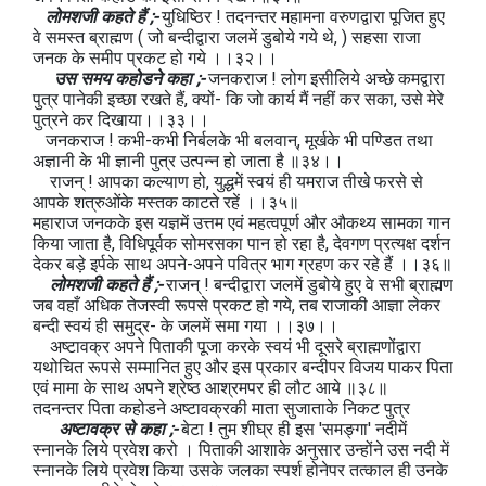
लोमशजी कहते हैं ;-
युधिष्ठिर ! तदनन्तर महामना वरुणद्वारा पूजित हुए
वे समस्त ब्राह्मण ( जो बन्दीद्वारा जलमें डुबोये गये थे, ) सहसा राजा
जनक के समीप प्रकट हो गये ।।३२।।
उस समय कहोडने कहा ;-
जनकराज ! लोग इसीलिये अच्छे कमद्वारा
पुत्र पानेकी इच्छा रखते हैं, क्यों- कि जो कार्य मैं नहीं कर सका, उसे मेरे
पुत्रने कर दिखाया।।३३।।
जनकराज ! कभी-कभी निर्बलके भी बलवान्, मूर्खके भी पण्डित तथा
अज्ञानी के भी ज्ञानी पुत्र उत्पन्न हो जाता है ॥३४।।
राजन् ! आपका कल्याण हो, युद्धमें स्वयं ही यमराज तीखे फरसे से
आपके शत्रुओंके मस्तक काटते रहें ।।३५॥
महाराज जनकके इस यज्ञमें उत्तम एवं महत्वपूर्ण और औकथ्य सामका गान
किया जाता है, विधिपूर्वक सोमरसका पान हो रहा है, देवगण प्रत्यक्ष दर्शन
देकर बड़े इर्पके साथ अपने-अपने पवित्र भाग ग्रहण कर रहे हैं ।।३६॥
लोमशजी कहते हैं ;-
राजन् ! बन्दीद्वारा जलमें डुबोये हुए वे सभी ब्राह्मण
जब वहाँ अधिक तेजस्वी रूपसे प्रकट हो गये, तब राजाकी आज्ञा लेकर
बन्दी स्वयं ही समुद्र- के जलमें समा गया ।।३७।।
अष्टावक्र अपने पिताकी पूजा करके स्वयं भी दूसरे ब्राह्मणोंद्वारा
यथोचित रूपसे सम्मानित हुए और इस प्रकार बन्दीपर विजय पाकर पिता
एवं मामा के साथ अपने श्रेष्ठ आश्रमपर ही लौट आये ॥३८॥
तदनन्तर पिता कहोडने अष्टावक्रकी माता सुजाताके निकट पुत्र
अष्टावक्र से कहा ;-
बेटा ! तुम शीघ्र ही इस 'समङ्गा' नदीमें
स्नानके लिये प्रवेश करो । पिताकी आशाके अनुसार उन्होंने उस नदी में
स्नानके लिये प्रवेश किया उसके जलका स्पर्श होनेपर तत्काल ही उनके