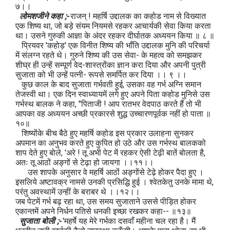
७।।
लोमशजीने कहा ;-
राजन् ! महर्षि उद्दालक का कहोड नाम से विख्यात
एक शिष्य था, जो बड़े संयम नियमसे रहकर आचार्यकी सेवा किया करता
था। उसने गुरुकी आज्ञा के अंदर रहकर दीर्घातक अध्ययन किया ॥ ८ ॥
प्रियवर 'कहोड़' एक विनीत शिष्य की भाँति उद्दालक मुनि की परिचर्या
में संलग्न रहते थे। गुरुने शिष्य की उस सेवा- के महत्व को समझकर
शीघ्र ही उन्हें सम्पूर्ण वेद-शास्त्रोंका ज्ञान करा दिया और अपनी पुत्री
सुजाता को भी उन्हें पत्नी- रूपसे समर्पित कर दिया ।। ९ ।।
कुछ काल के बाद सुजाता गर्भवती हुई, उसका वह गर्भ अग्नि समान
तेजस्वी था। एक दिन स्वाध्यायमें लगे हुए अपने पिता कहोड मुनिसे उस
गर्भस्थ बालक ने कहा, "पिताजी ! आप रातभर वेदपाठ करते हैं तो भी
आपका वह अध्ययन अच्छी प्रकारसे शुद्ध उच्चारणपूर्वक नहीं हो पाता ॥
१०॥
शिष्योंके बीच बैठे हुए महर्षि कहोड इस प्रकार उलाहना सुनकर
अपमान का अनुभव करते हुए कुपित हो उठे और उस गर्भस्थ बालकको
शाप देते हुए बोले, 'अरे ! तू अभी पेट में रहकर ऐसी टेढ़ी बातें बोलता है,
अतः तू आठों अङ्गों से टेढ़ा हो जायगा ।।११।।
उस शापके अनुसार वे महर्षि आठों अङ्गोंसे टेढ़े होकर पैदा हुए ।
इसलिये अष्टावक्र नामसे उनकी प्रसिद्धि हुई । श्वेतकेतु उनके मामा थे,
परंतु अवस्थामें उन्हीं के बराबर थे ।।१२।।
जब पेटमें गर्भ बढ़ रहा था, उस समय सुजाताने उससे पीड़ित होकर
एकान्तमें अपने निर्धन पतिसे धनकी इच्छा रखकर कहा-- ॥१३॥
सुजाता बोली ;-
'महर्षे यह मेरे गर्भका दसवाँ महीना चल रहा है। मैं