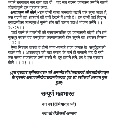
भयसे घबराकर सब बात बता दी। यह सब रहस्य जानकर उन्होंने रातमें
श्वेतकेतुसे इस प्रकार कहा,,
अष्टवक्र जी बोले ;-
'हम दोनों राजा जनकके यज्ञमें चलें सुना जाता है,
उस यज्ञमें बड़े आश्चर्य की बातें देखने में आती हैं। हम दोनों वहाँ विद्वान्
ब्राह्मणोंका शास्त्रार्थं सुनेंगे और वहीं उत्तम पदार्थ भोजन करेंगे ।।
२०-२१।।
'वहाँ जाने से हमलोगों की प्रवचनशक्ति एवं जानकारी बढ़ेगी और हमें
सुमधुर स्वरमें वेद मन्त्रोंका कल्याणकारी घोष सुनने का अवसर मिलेगा'
॥ २२ ॥
ऐसा निश्चय करके वे दोनों मामा-मानजे राजा जनक के समृद्धिशाली
यज्ञमें गये । अष्टावक्र की यज्ञ मण्डप के मार्ग ही राजासे भेंट हो गयी।
उस समय राजसेवक उन्हें रास्ते से दूर हटाने लगे, तब वे इस प्रकार
बोले ।। २३ ।।
(इस प्रकार श्रीमहाभारत पर्व अन्तर्गत तीर्थयात्रापर्व लोमशतीर्थयात्रा
के प्रसंग अष्टावकीयोपाख्यानविषयक एक सौ बत्तीसवाँ अध्याय पूरा
हुआ)
सम्पूर्ण महाभारत
वन
पर्व
(तीर्थयात्रा
पर्व)
एक सौ तैतीसवाँ अध्याय