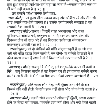
पराजित होकर मुर्दे की भाँति सो जायगा। ठीक उसी तरह, जैसे रास्ते में
टूटा हुआ छकड़ा जहाँ-का-तहाँ पड़ा रह जाता है—उसका पहिया एक पग
भी आगे नहीं बढ़ता है ॥ २३ ॥
तब राजाने परीक्षा लेनेके लिये कहा,,
राजा बोले ;--
जो पुरुष तीस अवयव बारह अंश चौबीस पर्व और तीन सौ
साठ अवाले पदार्थको जानता है। उसके प्रयोजनको समझता है, वह
उच्चकोटिका ज्ञानी है ।।२४।।
अष्टवक्र बोले ;-
राजन् ! जिसमें बारह अमावास्या और बारह
पूर्णिमारूपी चोबीस पर्य, ऋतुरूप छः नाभि, मासरूप बारह अंश और
दिनरूप तीन सौ साठ अरे हैं, वह निरन्तर घूमनेवाला संवत्सररूप
कालचक्र आपकी रक्षा करे ।।२५।।
राजाने पूछा ;-
जो दो घोड़ियों की भाँति संयुक्त रहती हैं एवं जो बाज
पक्षी की भाँति हठात् गिरने वाली हैं, उन दोनों- के गर्भको देवताओं में से
कौन धारण करता है तथा वे दोनों किस गर्भको उत्पन्न करती है ?।।
२६।।
अष्टावक्र बोले ;-
राजन् ! वे दोनों तुम्हारे शत्रुओंके घरपर भी कभी न
गिरे। वायु जिसका सारथि है वह मेघरूप देव ही इन दोनोंके गर्भको धारण
करनेवाला है और ये दोनों उस मैत्ररूप गर्भको उत्पन्न करनेवाले हैं ॥ २७
॥
राजाने पूछा ;-
सोते समय कौन नेत्र नहीं मूँदता जन्म लेने के बाद
किसमें गति नहीं होती, किसके हृदय नहीं होता और कौन वेगसे बढ़ता है ?
॥ २८ ॥
अष्टावक बोले ;-
मछली सोते समय भी आँख नहीं मूँदती, अण्डा उत्पन्न
होने पर चेष्टा नहीं करता, पत्थरके हृदय नहीं होता और नदी वेगसे बढ़ती