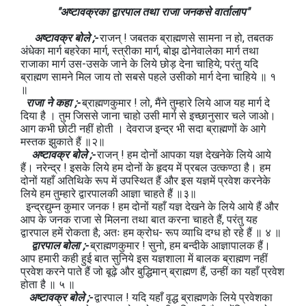
"अष्टावक्रका द्वारपाल तथा राजा जनकसे वार्तालाप"
अष्टावक्र बोले ;-
राजन् ! जबतक ब्राह्मणसे सामना न हो, तबतक
अंधेका मार्ग बहरेका मार्ग, स्त्रीका मार्ग, बोझ ढोनेवालेका मार्ग तथा
राजाका मार्ग उस-उसके जाने के लिये छोड़ देना चाहिये; परंतु यदि
ब्राह्मण सामने मिल जाय तो सबसे पहले उसीको मार्ग देना चाहिये ॥ १
॥
राजा ने कहा ;-
ब्राह्मणकुमार ! लो, मैंने तुम्हारे लिये आज यह मार्ग दे
दिया है । तुम जिससे जाना चाहो उसी मार्ग से इच्छानुसार चले जाओ।
आग कभी छोटी नहीं होती । देवराज इन्द्र भी सदा ब्राह्मणों के आगे
मस्तक झुकाते हैं ॥२॥
अष्टावक्र बोले ;-
राजन् ! हम दोनों आपका यज्ञ देखनेके लिये आये
हैं। नरेन्द्र ! इसके लिये हम दोनों के हृदय में प्रबल उत्कण्ठा है। हम
दोनों यहाँ अतिथिके रूप में उपस्थित हैं और इस यज्ञमें प्रवेश करनेके
लिये हम तुम्हारे द्वारपालकी आज्ञा चाहते हैं ॥३॥
इन्द्रद्युम्न कुमार जनक ! हम दोनों यहाँ यज्ञ देखने के लिये आये हैं और
आप के जनक राजा से मिलना तथा बात करना चाहते हैं, परंतु यह
द्वारपाल हमें रोकता है; अतः हम क्रोध- रूप व्याधि दग्ध हो रहे हैं ॥ ४ ॥
द्वारपाल बोला ;-
ब्राह्मणकुमार ! सुनो, हम बन्दीके आज्ञापालक हैं।
आप हमारी कही हुई बात सुनिये इस यज्ञशाला में बालक ब्राह्मण नहीं
प्रवेश करने पाते हैं जो बूढ़े और बुद्धिमान् ब्राह्मण हैं, उन्हीं का यहाँ प्रवेश
होता है ॥ ५ ॥
अष्टावक्र बोले ;-
द्वारपाल ! यदि यहाँ वृद्ध ब्राह्मणके लिये प्रवेशका