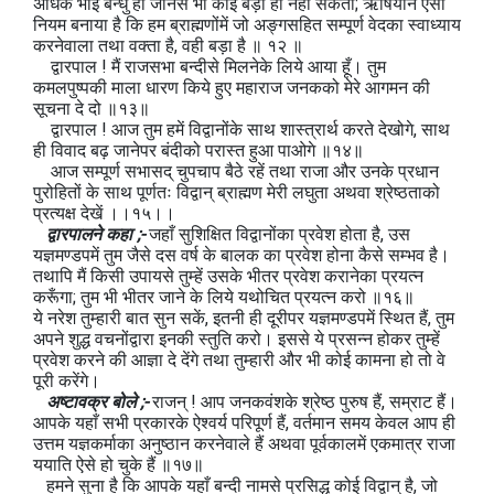
अधिक भाई बन्धु हो जानेसे भी कोई बड़ा हो नहीं सकता; ऋषियोंने ऐसा
नियम बनाया है कि हम ब्राह्मणोंमें जो अङ्गसहित सम्पूर्ण वेदका स्वाध्याय
करनेवाला तथा वक्ता है, वही बड़ा है ॥ १२ ॥
द्वारपाल ! मैं राजसभा बन्दीसे मिलनेके लिये आया हूँ। तुम
कमलपुष्पकी माला धारण किये हुए महाराज जनकको मेरे आगमन की
सूचना दे दो ॥१३॥
द्वारपाल ! आज तुम हमें विद्वानोंके साथ शास्त्रार्थ करते देखोगे, साथ
ही विवाद बढ़ जानेपर बंदीको परास्त हुआ पाओगे ॥१४॥
आज सम्पूर्ण सभासद् चुपचाप बैठे रहें तथा राजा और उनके प्रधान
पुरोहितों के साथ पूर्णतः विद्वान् ब्राह्मण मेरी लघुता अथवा श्रेष्ठताको
प्रत्यक्ष देखें ।।१५।।
द्वारपालने कहा ;-
जहाँ सुशिक्षित विद्वानोंका प्रवेश होता है, उस
यज्ञमण्डपमें तुम जैसे दस वर्ष के बालक का प्रवेश होना कैसे सम्भव है।
तथापि मैं किसी उपायसे तुम्हें उसके भीतर प्रवेश करानेका प्रयत्न
करूँगा; तुम भी भीतर जाने के लिये यथोचित प्रयत्न करो ॥१६॥
ये नरेश तुम्हारी बात सुन सकें, इतनी ही दूरीपर यज्ञमण्डपमें स्थित हैं, तुम
अपने शुद्ध वचनोंद्वारा इनकी स्तुति करो। इससे ये प्रसन्न होकर तुम्हें
प्रवेश करने की आज्ञा दे देंगे तथा तुम्हारी और भी कोई कामना हो तो वे
पूरी करेंगे।
अष्टावक्र बोले ;-
राजन् ! आप जनकवंशके श्रेष्ठ पुरुष हैं, सम्राट हैं।
आपके यहाँ सभी प्रकारके ऐश्वर्य परिपूर्ण हैं, वर्तमान समय केवल आप ही
उत्तम यज्ञकर्माका अनुष्ठान करनेवाले हैं अथवा पूर्वकालमें एकमात्र राजा
ययाति ऐसे हो चुके हैं ॥१७॥
हमने सुना है कि आपके यहाँ बन्दी नामसे प्रसिद्ध कोई विद्वान् है, जो