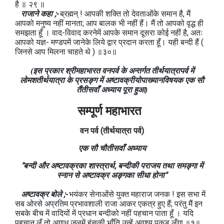
है ॥ २९ ॥
राजाने कहा ;-
ब्रह्मन् ! आपकी शक्ति तो देवताओंके समान है, मैं
आपको मनुष्य नहीं मानता; आप बालक भी नहीं हैं। मैं तो आपको वृद्ध ही
समझता हूँ । वाद-विवाद करनेमें आपके समान दूसरा कोई नहीं है, अतः
आपको यज्ञ- मण्डपमें जानेके लिये द्वार प्रदान करता हूँ। यही बन्दी हैं (
जिनसे आप मिलना चाहते थे ) ॥३०॥
(इस प्रकार श्रीमहाभारत वनपर्व के अन्तर्गत तीर्थयात्रापर्व में
लोमशतीर्थयात्रा के प्रसङ्ग में अष्टावक्रीयोपाख्यानविषयक एक सौ
तैंतीसवाँ अध्याय पूरा हुआ)
सम्पूर्ण महाभारत
वन
पर्व
(तीर्थयात्रा
पर्व)
एक सौ चौतीसवाँ अध्याय
"बन्दी और अष्टावक्रका शास्त्रार्थ, बन्दीकी पराजय तथा समङ्गा में
स्नान से अष्टावक्र अङ्गका सीधा होना"
अष्टावक्र बोले ;-
भयंकर सेनाओंसे युक्त महाराज जनक ! इस सभा में
सब ओरसे अप्रतिम प्रभावशाली राजा आकर एकत्र हुए हैं; परंतु मैं इन
सबके बीच में वादियों में प्रधान बन्दीको नहीं पहचान पाता हूँ । यदि
पहचान लूँ तो अगाध जलमें हंसकी भाँति उन्हें अवश्य पकड़ लूँगा ॥१॥