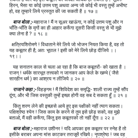
हिरन, भैसा या कोई उत्तम पशु अथवा अन्य जो कोई भी वस्तु तुम्हें अभीष्ट
हो, वह तुम्हारे लिये प्रस्तुत की जा सकती है ॥ १७ ॥
बाज बोला ;-
महाराज ! मैं न सूअर खाऊंगा, न कोई उत्तम पशु और न
भाँति-भाँति के मृगों का ही आहार करूँगा दूसरी किसी वस्तु से भी मुझे
क्या लेना है ? ॥ १८ ॥
क्षत्रियशिरोमणे ! विधाताने मेरे लिये जो भोजन नियत किया है, वह तो
यह कबूतर ही है; अतः भूपाल ! इसी को मेरे लिये छोड़ दीजिये ।।
१९।।
यह सनातन काल से चला आ रहा है कि बाज कबूतरों- को खाता है ।
राजन् ! धर्मके सारभूत तत्त्वको न जानकर आप केले के खम्भे ( जैसे
सारहीन धर्म ) का आश्रय न लीजिये ॥ २० ॥
राजाने कहा ;-
विहङ्गम ! मैं शिविदेश का समृद्धि- शाली राज्य तुम्हें सौंप
दूंगा, और भी जिस वस्तुकी तुम्हें इच्छा होगी वह सब दे सकता हूँ ॥ २१ ॥
किंतु शरण लेने की इच्छासे आये हुए इस पक्षीको नहीं त्याग सकता।
पक्षिश्रेष्ठ श्येन ! जिस काम के करने से तुम इसे छोड़ सको, वह मुझे
बताओ, मैं वही करूँगा, किंतु इस कबूतरको तो नहीं दूँगा ॥ २२ ॥
बाज बोला ;-
महाराज उशीनर ! यदि आपका इस कबूतर पर स्नेह है तो
इसीके बराबर अपना मांस काटकर तराजूमें रखिये। नृपश्रेष्ठ ! जब वह