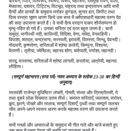
क्रथन, पिठर, विश्वरूप, स्वरूप, विरूप, महाशिरा, दशमुख रावण, वाली,
मेघवासा, दशावर, टिट्टिभ, विटभूत, संह्राद तथा इन्द्रतापन आदि सभी
दैत्यों और दानवों के समुदाय मनोहर कुण्डल, सुन्दर हार, किरीट तथा
दिव्य वस्त्रा भूषण धारण किये उस सभा में धर्मपाशधारी महात्मा वरुण देव
की सदा उपासना करते हैं। वे सभी दैत्य वरदान पाकर शौर्यसम्पन्न हो
मृत्यु-रहित हो गये हैं। उनका चरित्र एवं व्रत बहुत उत्तम है। चारों
समुद्र, भागीरथी नदी, कालिन्दी, विदिशा, वेणा, नर्मदा, वेगवाहिनी।
विपाशा, शतद्रु, चन्द्रभागा, सरस्वती, इरावती, वितस्ता, सिन्धु, देवनदी।
गोदावरी, कृष्णवेणा, सरिताओं में श्रेष्ठ कावेरी, किम्पुना, विशल्या,
वैतरणी। तृतीया, ज्येष्ठिला, महानद शोण, चर्मण्वती, पर्णाशा, महानदी।
सरयू, वारवत्या, सरिताओं में श्रेष्ठ लांगली, करतोया, आत्रेयी, महानद
लौहित्य।
(सम्पूर्ण महाभारत (सभा पर्व) नवम अध्याय के श्लोक 23-30 का हिन्दी
अनुवाद)
भरतवंशी राजेन्द्र युधिष्ठिर! लंघती, गोमती, संध्या और त्रिस्रोतसी, ये
तथा दूसरे लोक विख्यात उत्तम तीर्थ। समस्त सरिताएँ, जलाशय, सरोवर,
कूप, झरने, पोखरे और तालाब, सम्पूर्ण दिशाएँ, पृथ्वी तथा सम्पूर्ण जलचर
जीव अपने-अपने स्वरूप धारण करके महात्मा वरुण की उपासना करते
हैं।
सभी गन्धर्व और अप्सराओं के समुदाय भी गीत गाते और बाजे बजाते हुए
उस सभा में वरुण देवता की स्तुति एवं उपासना करते हैं।