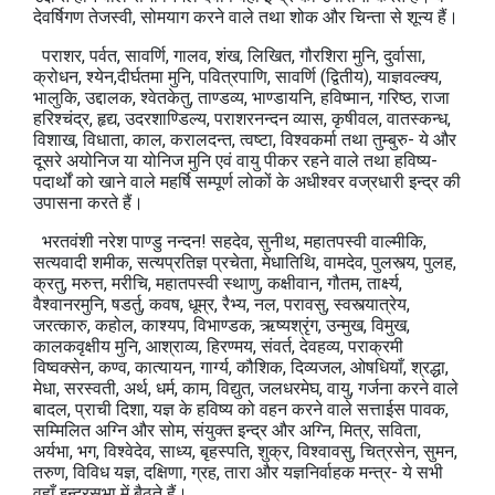
देवर्षिगण तेजस्वी, सोमयाग करने वाले तथा शोक और चिन्ता से शून्य हैं।
पराशर, पर्वत, सावर्णि, गालव, शंख, लिखित, गौरशिरा मुनि, दुर्वासा,
क्रोधन, श्येन,दीर्घतमा मुनि, पवित्रपाणि, सावर्णि (द्वितीय), याज्ञवल्क्य,
भालुकि, उद्दालक, श्वेतकेतु, ताण्डव्य, भाण्डायनि, हविष्मान, गरिष्ठ, राजा
हरिश्चंद्र, हृद्य, उदरशाण्डिल्य, पराशरनन्दन व्यास, कृषीवल, वातस्कन्ध,
विशाख, विधाता, काल, करालदन्त, त्वष्टा, विश्वकर्मा तथा तुम्बुरु- ये और
दूसरे अयोनिज या योनिज मुनि एवं वायु पीकर रहने वाले तथा हविष्य-
पदार्थों को खाने वाले महर्षि सम्पूर्ण लोकों के अधीश्वर वज्रधारी इन्द्र की
उपासना करते हैं।
भरतवंशी नरेश पाण्डु नन्दन! सहदेव, सुनीथ, महातपस्वी वाल्मीकि,
सत्यवादी शमीक, सत्यप्रतिज्ञ प्रचेता, मेधातिथि, वामदेव, पुलस्त्य, पुलह,
क्रतु, मरुत्त, मरीचि, महातपस्वी स्थाणु, कक्षीवान, गौतम, तार्क्ष्य,
वैश्वानरमुनि, षडर्तु, कवष, धूम्र, रैभ्य, नल, परावसु, स्वस्त्यात्रेय,
जरत्कारु, कहोल, काश्यप, विभाण्डक, ऋष्यश्रृंग, उन्मुख, विमुख,
कालकवृक्षीय मुनि, आश्राव्य, हिरण्मय, संवर्त, देवहव्य, पराक्रमी
विष्वक्सेन, कण्व, कात्यायन, गार्ग्य, कौशिक, दिव्यजल, ओषधियाँ, श्रद्धा,
मेधा, सरस्वती, अर्थ, धर्म, काम, विद्युत, जलधरमेघ, वायु, गर्जना करने वाले
बादल, प्राची दिशा, यज्ञ के हविष्य को वहन करने वाले सत्ताईस पावक,
सम्मिलित अग्नि और सोम, संयुक्त इन्द्र और अग्नि, मित्र, सविता,
अर्यभा, भग, विश्वेदेव, साध्य, बृहस्पति, शुक्र, विश्वावसु, चित्रसेन, सुमन,
तरुण, विविध यज्ञ, दक्षिणा, ग्रह, तारा और यज्ञनिर्वाहक मन्त्र- ये सभी
वहाँ इन्द्रसभा में बैठते हैं।