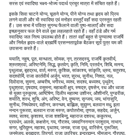
सरस एवं स्वादिष्ठ भक्ष्य-भोज्य पदार्थ प्रचुर मात्रा में संचित रहते हैं।
इसके सिवा चाटने योग्य, चूसने योग्य, पीने योग्य तथा हृदय को प्रिय
लगने वाली और भी स्वादिष्ठ एवं मनोहर वस्तुएँ वहाँ सदा प्रस्तुत रहती
हैं। उस सभा में पवित्र सुगन्ध फैलाने वाली पुष्प-मालाएँ और सदा
इच्छानुसार फल देने वाले वृक्ष लहलहाते रहते हैं। वहाँ ठंडे और गर्म
स्वादिष्ठ जल नित्य उपलब्ध होते हैं। तात! वहाँ बहुत से पुण्यात्मा राजर्षि
और निर्मल हृदय-वाले ब्रह्मर्षि प्रसन्नतापूर्वक बैठकर सूर्य पुत्र यम की
उपासना करते हैं।
ययाति, नहुष, पूरु, मान्धाता, सोमक, नृग, त्रसद्दस्यु, राजर्षि कृतवीर्य,
श्रुतश्रवा, अरिष्टनेमि, सिद्ध, कृतवेग, कृति, निमि, प्रतर्दन, शिबि, मत्स्य,
पृथुलाक्ष, बृहद्रथ, वार्त, मरुत्त, कुशिक, सांकाश्य, सांकृति, ध्रुव, चतुरश्व,
सदश्वोर्मि, राजा कार्तवीर्य अर्जुन, भरत, सुरथ, सुनीथ, निशठ, नल,
दिवोदास, सुमना, अम्बरीष, भगीरथ, व्यश्व, सदश्व, बध्यश्व, पृथुवेग,
पृथुश्रवा, पृषदश्व, वसुमना, महाबली क्षुप, रुषद्रु, वृषसेन, रथ और ध्वजा
से युक्त पुरुकुत्स, आर्ष्टिषेण, दिलीप महात्मा उशीनर, औशीनरि, पुण्डरीक,
शर्याति, शरभ, शुचि, अंग, अरिष्ट, वेन, दुष्यन्त, सृन्जय, जय, भांगासुरि,
सुनीथ, निषधेश्वर, वहीनर, करन्धम, बाह्लिक, सुद्युम्न, बलवान मधु, इला
नन्दन पुरूरवा, बलवान राजा मरुत्त, कपोतरोमा, तृणक, सहदेव, अर्जुन,
व्यश्व, साश्व, कृशाश्व, राजा शशबिन्दु, महाराज दशरथ, ककुत्स्थ,
प्रवर्धन, अलर्क, कक्षसेन, गय, गौराश्व, जमदग्निनन्दन परशुराम, नाभाग,
सगर, भूरिद्युम्न, महाश्व, पृथाश्व, जनक, राजा पृथु, वारिसेन, पुरूजित,
जनमेजय, ब्रह्मदत्त, त्रिगर्त, राजा उपरिचर, इन्द्रद्युम्न, भीमजानु, गौरपृष्ठ,