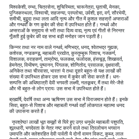
मिश्वकेशी, रम्भा, चित्रसेना, शुचिस्मिता, चारूनेत्रा, घृताची, मेनका,
पुन्जिकस्थला, विश्वाची, सहजन्या, प्रम्लोचा, उर्वशी, इरा, वर्ग, सौरभेयी,
समीची, बुद्बुदा तथा लता आदि नृत्य और गीत में कुशल सहस्रों अप्सराओं
और गन्धर्वों के गण कुबेर की सेवा में उपस्थित होते हैं। गन्धर्व और
अप्सराओं के समुदाय से भरी तथा दिव्‍य वाद्य, नृत्य एवं गीतों से निरन्तर
गूँजती हुई कुबेर की वह सभा बड़ी मनोहर जान पड़ती है।
किन्नर तथा नर नाम वाले गन्धर्व, मणिभद्र, धनद, श्वेतभद्र गुह्यक,
कशेरक, गण्डकण्डू, महाबली प्रद्योत, कुस्तुम्बुरू पिशाच, गजकर्ण,
विशालक, वराहकर्ण, ताम्रोष्ठ, फलकक्ष, फलोदक, हंसचूड़, शिखावर्त,
हेमनेत्र, विभीषण, पुष्पानन, पिंगलक, शोणितोद, प्रवालक, वृक्षवासी,
अनिकेत तथा चीरवासा, भारत! ये तथा दूसरे बहुत-से यक्ष लाखों की
संख्या में उपस्थित होकर उस सभा में कुबेर की सेवा करते हैं। धन-
सम्पत्ति की अधिष्ठात्री देवी भगवती लक्ष्मी, नलकूबर, मैं तथा मेरे-जैसे
और भी बहुत-से लोग प्रायः उस सभा में उपस्थित होते हैं।
ब्रह्मर्षि, देवर्षि तथा अन्य ऋषिगण उस सभा में विराजमान होते हैं। इनके
सिवा, बहुत-से पिशाच और महाबली गन्धर्व वहाँ लोकपाल महात्मा धनद
की उपासना करते हैं।
नृपश्रेष्ठ! लाखों भूत समूहों से घिरे हुए उग्र धनुर्धर महाबली पशुपति,
शूलधारी, भगदेवता के नेत्र नष्ट करने वाले तथा त्रिलोचन भगवान
उमापति और क्लेशरहित देवी पार्वती ये दोनों वामन विकट, कुब्ज, लाल