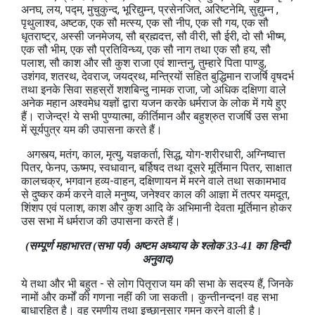
अनघ, लय, पद्म, मुचुकुन्द, भूरिद्युम्न, प्रसेनजित, अरिष्टनेमि, सुद्युम्न ,
पृथुलाश्व, अष्टक, एक सौ मत्स्य, एक सौ नीप, एक सौ गय, एक सौ
धृतराष्ट्र, अस्सी जनमेजय, सौ ब्रह्मदत्त, सौ वीरी, सौ ईरी, दो सौ भीष्म,
एक सौ भीम, एक सौ प्रतिविन्ध्य, एक सौ नाग तथा एक सौ हय, सौ
पलाश, सौ काश और सौ कुश राजा एवं शान्तनु, तुम्हारे पिता पाण्डु,
उशंगव, शतरथ, देवराज, जयद्रथ, मन्त्रियों सहित बुद्धिमान राजर्षि वृषदर्भ
तथा इनके सिवा सहस्रों शशबिन्दु नामक राजा, जो अधिक दक्षिणा वाले
अनेक महान अश्वमेध यज्ञों द्वारा यजन करके धर्मराज के लोक में गये हुए
हैं। राजेन्द्र! ये सभी पुण्यात्मा, कीर्तिमान और बहुश्रुत राजर्षि उस सभा
में सूर्यपुत्र यम की उपासना करते हैं।
अगस्त्य, मतंग, काल, मृत्यु, यज्ञकर्ता, सिद्ध, योग-शरीरधारी, अग्निष्वात्त
पितर, फेनप, ऊष्मप, स्वधावान, बर्हिषद तथा दूसरे मूर्तिमान पितर, साक्षात
कालचक्र, भगवान हव्य-वाहन, दक्षिणायन में मरने वाले तथा सकामभाव
से दुष्कर कर्म करने वाले मनुष्य, जनेश्वर काल की आज्ञा में तत्पर यमदूत,
शिंशप एवं पलाश, काश और कुश आदि के अभिमानी देवता मूर्तिमान होकर
उस सभा में धर्मराज की उपासना करते हैं।
(सम्पूर्ण महाभारत (सभा पर्व) अष्टम अध्याय के श्लोक 33-41 का हिन्दी
अनुवाद)
ये तथा और भी बहुत - से लोग पितृराज यम की सभा के सदस्य हैं, जिनके
नामों और कर्मों की गणना नहीं की जा सकती। कुन्तीनन्दन! वह सभा
बाधारहित है। वह रमणीय तथा इच्छानुसार गमन करने वाली है।