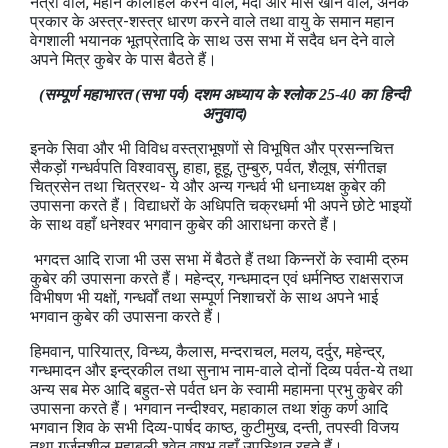
नेत्रों वाले, महान कोलाहल करने वाले, मेदा और मांस खाने वाले, अनेक
प्रकार के अस्त्र-शस्त्र धारण करने वाले तथा वायु के समान महान
वेगशाली भयानक भूतप्रेतादि के साथ उस सभा में सदैव धन देने वाले
अपने मित्र कुबेर के पास बैठते हैं।
(सम्पूर्ण महाभारत (सभा पर्व) दशम अध्याय के श्लोक 25-40 का हिन्दी
अनुवाद)
इनके सिवा और भी विविध वस्त्राभूषणों से विभूषित और प्रसन्नचित्त
सैकड़ों गन्धर्वपति विश्वावसु, हाहा, हूहू, तुम्बुरु, पर्वत, शैलूष, संगीतज्ञ
चित्रसेन तथा चित्ररथ- ये और अन्य गन्धर्व भी धनाध्यक्ष कुबेर की
उपासना करते हैं। विद्याधरों के अधिपति चक्रधर्मा भी अपने छोटे भाइयों
के साथ वहाँ धनेश्वर भगवान कुबेर की आराधना करते हैं।
भगदत्त आदि राजा भी उस सभा में बैठते हैं तथा किन्नरों के स्वामी द्रुम
कुबेर की उपासना करते हैं। महेन्द्र, गन्धमादन एवं धर्मनिष्ठ राक्षसराज
विभीषण भी यक्षों, गन्धर्वों तथा सम्पूर्ण निशाचरों के साथ अपने भाई
भगवान कुबेर की उपासना करते हैं।
हिमवान, पारियात्र, विन्ध्य, कैलास, मन्दराचल, मलय, दर्दुर, महेन्द्र,
गन्धमादन और इन्द्रकील तथा सुनाभ नाम-वाले दोनों दिव्य पर्वत-ये तथा
अन्य सब मेरु आदि बहुत-से पर्वत धन के स्वामी महामना प्रभु कुबेर की
उपासना करते हैं। भगवान नन्दीश्वर, महाकाल तथा शंकु कर्ण आदि
भगवान शिव के सभी दिव्य-पार्षद काष्ठ, कुटीमुख, दन्ती, तपस्वी विजय
तथा गर्जनशील महाबली श्वेत वृषभ वहाँ उपस्थित रहते हैं।