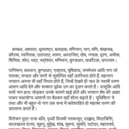
कम्बल, अश्वतर, धृतराष्ट्र, बलाहक, मणिनाग, नाग, मणि, शंखनख,
कौरव्य, स्वस्तिक, एलापत्र, वामन, अपराजित, दोष, नन्दक, पूरण, अभीक,
शिभिक, श्वेत, भद्र, भद्रेश्वर, मणिमान, कुण्डधार, कर्कोटक, धनञ्जय।
पाणिमान, बलवान, कुण्डधार, प्रह्राद, मूषिकाद, जनमेजय आदि नाग जो
पताका, मण्डल और फणों से सुशोभित वहाँ उपस्थित होते हैं, महानाग
भगवान अनन्त भी वहाँ स्थित होते हैं, जिन्हें देखते ही जल के स्वामी वरुण
आसन आदि देते और सत्कार पूर्वक उन का पूजन करते हैं। वासुकि आदि
सभी नाग हाथ जोड़कर उनके सामने खड़े होते और भगवान शेष की आज्ञा
पाकर यथायोग्य आसनों पर बैठकर वहाँ शोभा बढ़ाते हैं। युधिष्ठिर! ये
तथा और भी बहुत-से नाग उस सभा में क्लेशरहित हो महात्मा वरुण की
उपासना करते हैं।
विरोचन पुत्र राजा बलि, पृथ्वी विजयी नरकासुर, प्रह्लाद, विप्रचित्ति,
कालखञ्ज दानव, सुहनु, दुर्मुख, शंख, सुमना, सुमति, घटोदर, महापार्श्व,