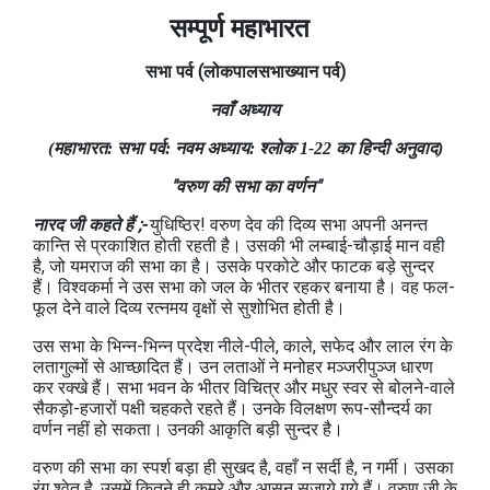
सम्पूर्ण महाभारत
सभा
पर्व
(लोकपालसभाख्यान
पर्व)
नवाँ अध्याय
(महाभारत: सभा पर्व: नवम अध्याय: श्लोक 1-22 का हिन्दी अनुवाद)
"वरुण की सभा का वर्णन"
नारद जी कहते हैं ;-
युधिष्ठिर! वरुण देव की दिव्य सभा अपनी अनन्त
कान्ति से प्रकाशित होती रहती है। उसकी भी लम्बाई-चौड़ाई मान वही
है, जो यमराज की सभा का है। उसके परकोटे और फाटक बड़े सुन्दर
हैं। विश्वकर्मा ने उस सभा को जल के भीतर रहकर बनाया है। वह फल-
फूल देने वाले दिव्य रत्नमय वृक्षों से सुशोभित होती है।
उस सभा के भिन्न-भिन्न प्रदेश नीले-पीले, काले, सफेद और लाल रंग के
लतागुल्मों से आच्छादित हैं। उन लताओं ने मनोहर मञ्जरीपुञ्ज धारण
कर रक्खे हैं। सभा भवन के भीतर विचित्र और मधुर स्वर से बोलने-वाले
सैकड़ो-हजारों पक्षी चहकते रहते हैं। उनके विलक्षण रूप-सौन्दर्य का
वर्णन नहीं हो सकता। उनकी आकृति बड़ी सुन्दर है।
वरुण की सभा का स्‍पर्श बड़ा ही सुखद है, वहाँ न सर्दी है, न गर्मी। उसका
रंग श्वेत है, उसमें कितने ही कमरे और आसन सजाये गये हैं। वरुण जी के