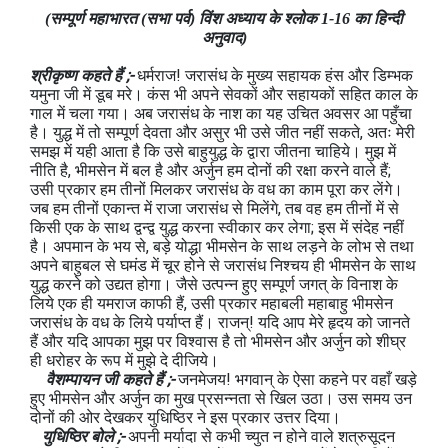
(सम्पूर्ण महाभारत (सभा पर्व) विंश अध्याय के श्लोक 1-16 का हिन्दी
अनुवाद)
श्रीकृष्ण कहते हैं ;-
धर्मराज! जरासंध के मुख्य सहायक हंस और डिम्भक
यमुना जी में डूब मरे। कंस भी अपने सेवकों और सहायकों सहित काल के
गाल में चला गया। अब जरासंध के नाश का यह उचित अवसर आ पहुँचा
है। युद्ध में तो सम्पूर्ण देवता और असुर भी उसे जीत नहीं सकते, अतः मेरी
समझ में यही आता है कि उसे बाहुयुद्ध के द्वारा जीतना चाहिये। मुझ में
नीति है, भीमसेन में बल है और अर्जुन हम दोनों की रक्षा करने वाले हैं;
उसी प्रकार हम तीनों मिलकर जरासंध के वध का काम पूरा कर लेंगे।
जब हम तीनों एकान्त में राजा जरासंध से मिलेंगे, तब वह हम तीनों में से
किसी एक के साथ द्वन्द्व युद्ध करना स्वीकार कर लेगा; इस में संदेह नहीं
है। अपमान के भय से, बड़े योद्धा भीमसेन के साथ लड़ने के लोभ से तथा
अपने बाहुबल से घमंड में चूर होने से जरासंध निश्चय ही भीमसेन के साथ
युद्ध करने को उद्यत होगा। जैसे उत्पन्न हुए सम्पूर्ण जगत् के विनाश के
लिये एक ही यमराज काफी हैं, उसी प्रकार महाबली महाबाहु भीमसेन
जरासंध के वध के लिये पर्याप्त हैं। राजन्! यदि आप मेरे हृदय को जानते
हैं और यदि आपका मुझ पर विश्वास है तो भीमसेन और अर्जुन को शीघ्र
ही धरोहर के रूप में मुझे दे दीजिये।
वैशम्पायन जी कहते हैं ;-
जनमेजय! भगवान् के ऐसा कहने पर वहाँ खड़े
हुए भीमसेन और अर्जुन का मुख प्रसन्नता से खिल उठा। उस समय उन
दोनों की ओर देखकर युधिष्ठिर ने इस प्रकार उत्तर दिया।
युधिष्ठिर बोले ;-
अपनी मर्यादा से कभी च्युत न होने वाले शत्रुसूदन