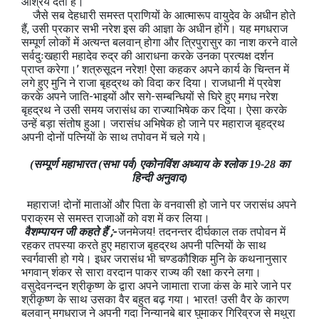
आश्रय देती है।
जैसे सब देहधारी समस्त प्राणियों के आत्मारूप वायुदेव के अधीन होते
हैं, उसी प्रकार सभी नरेश इस की आज्ञा के अधीन होंगे। यह मगधराज
सम्पूर्ण लोकों में अत्यन्त बलवान् होगा और त्रिपुरासुर का नाश करने वाले
सर्वदुःखहारी महादेव रुद्र की आराधना करके उनका प्रत्यक्ष दर्शन
प्राप्त करेगा।’ शत्रुसूदन नरेश! ऐसा कहकर अपने कार्य के चिन्तन में
लगे हुए मुनि ने राजा बृहद्रथ को विदा कर दिया। राजधानी में प्रवेश
करके अपने जाति-भाइयों और सगे-सम्बन्धियों से घिरे हुए मगध नरेश
बृहद्रथ ने उसी समय जरासंध का राज्याभिषेक कर दिया। ऐसा करके
उन्हें बड़ा संतोष हुआ। जरासंध अभिषेक हो जाने पर महाराज बृहद्रथ
अपनी दोनों पत्नियों के साथ तपोवन में चले गये।
(सम्पूर्ण महाभारत (सभा पर्व) एकोनविंश अध्याय के श्लोक 19-28 का
हिन्दी अनुवाद)
महाराज! दोनों माताओं और पिता के वनवासी हो जाने पर जरासंध अपने
पराक्रम से समस्त राजाओें को वश में कर लिया।
वैशम्पायन जी कहते हैं ;-
जनमेजय! तदनन्तर दीर्घकाल तक तपोवन में
रहकर तपस्या करते हुए महाराज बृहद्रथ अपनी पत्नियों के साथ
स्वर्गवासी हो गये। इधर जरासंध भी चण्डकौशिक मुनि के कथनानुसार
भगवान् शंकर से सारा वरदान पाकर राज्य की रक्षा करने लगा।
वसुदेवनन्दन श्रीकृष्ण के द्वारा अपने जामाता राजा कंस के मारे जाने पर
श्रीकृष्ण के साथ उसका वैर बहुत बढ़ गया। भारत! उसी वैर के कारण
बलवान् मगधराज ने अपनी गदा निन्यानबे बार घुमाकर गिरिव्रज से मथुरा