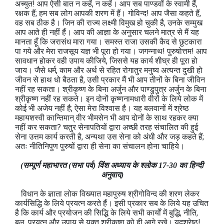
अच्युत! आप ऐसी बात न कहें, न कहें। आप सब पाण्डवों के स्वामी हैं,
रक्षक हैं; हम सब लोग आपकी शरण में हैं। गोविन्द! आप जैसा कहते हैं,
वह सब ठीक है। जिन की राज्य लक्ष्मी विमुख हो चुकी है, उनके सम्मुख
आप आते ही नहीं हैं। आप की आज्ञा के अनुसार चलने मात्र से मैं यह
मानता हूँ कि जरासंध मारा गया। समस्त राजा उसकी कैद से छुटकारा
पा गये और मेरा राजसूय यज्ञ भी पूरा हो गया। जगन्नाथ! पुरुषोत्तम! आप
सावधान होकर वही उपाय कीजिये, जिससे यह कार्य शीघ्र ही पूरा हो
जाय। जैसे धर्म, काम और अर्थ से रहित रोगातुर मनुष्य अत्यन्त दुखी हो
जीवन से हाथ धो बैठता है, उसी प्रकार मैं भी आप तीनों के बिना जीविन
नहीं रह सकता। श्रीकृष्ण के बिना अर्जुन और पाण्डुपुत्र अर्जुन के बिना
श्रीकृष्ण नहीं रह सकते। इन दोनों कृष्णनामधारी वीरों के लिये लोक में
कोई भी अजेय नहीं है; ऐसा मेरा विश्वास है। यह बलवानों में श्रेष्ठ
महायशस्वी कान्तिमान् वीर भीमसेन भी आप दोनों के साथ रहकर क्या
नहीं कर सकता? चतुर सेनापतियों द्वारा अच्छी तरह संचालित की हुई
सेना उत्तम कार्य करती है, अन्यथा उस सेना को अंधी और जड़ कहते हैं;
अतः नीतिनिपुण पुरुषों द्वारा ही सेना का संचालन होना चाहिये।
(सम्पूर्ण महाभारत (सभा पर्व) विंश अध्याय के श्लोक 17-30 का हिन्दी
अनुवाद)
विधान के ज्ञाता लोक विख्यात महापुरुष श्रीगोविन्द की शरण लेकर
कार्यसिद्धि के लिये प्रयत्न करते हैं। इसी प्रकार सब के लिये यह उचित
है कि कार्य और प्रयोजन की सिद्धि के लिये सभी कार्यों में बुद्धि, नीति,
बल, प्रयत्न और उपाय से युक्त श्रीकृष्ण को ही आगे रखे। यदुश्रेष्ठ!