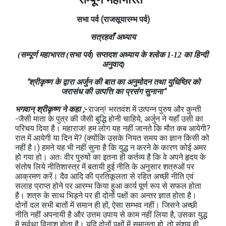
सभा
पर्व
(राजसूयारम्भ
पर्व)
सत्रहवाँ अध्याय
(सम्पूर्ण महाभारत (सभा पर्व) सप्तदश अध्याय के श्लोक 1-12 का हिन्दी
अनुवाद)
"श्रीकृष्ण के द्वारा अर्जुन की बात का अनुमोदन तथा युधिष्ठिर को
जरासंध की उत्पत्ति का प्रसंग सुनाना"
भगवान् श्रीकृष्ण ने कहा ;-
राजन्! भरतवंश में उत्पन्न पुरुष और कुन्ती
-जैसी माता के पुत्र की जैसी बुद्धि होनी चाहिये, अर्जुन ने यहाँ उसी का
परिचय दिया है। महाराज! हम लोग यह नहीं जानते कि मौत कब आयेगी?
रात में आयेगी या दिन में? (क्योंकि उसके नियत समय का ज्ञान किसी को
नहीं है।) हमने यह भी नहीं सुना है कि युद्ध न करने के कारण कोई अमर
हो गया हो। अतः वीर पुरुषों का इतना ही कर्तव्य है कि वे अपने हृदय के
संतोष लिये नीतिशास्त्र में बतायी हुई नीति के अनुसार शत्रुओं पर
आक्रमण करें। दैव आदि की प्रतिकूलता से रहित अच्छी नीति एवं
सलाह प्राप्त होने पर आरम्भ किया हुआ कार्य पूर्ण रूप से सफल होता
है। शत्रु के साथ भिड़ने पर ही दोनों पक्षों का अन्तर ज्ञात होता है।
दोनों दल सभी बातों में समान ही हों, ऐसा सम्भव नहीं। जिसने अच्छी
नीति नहीं अपनायी है और उत्तम उपाय से काम नहीं लिया है, उसका युद्ध
में सर्वथा विनाश होता है। यदि दोनों पक्षों में समानता हो, तो संशय ही