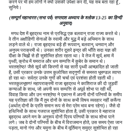
करने पर भी हम लोगों ने क्यों उसकी उपेक्षा कर दी, यह सब बता रहा हूँ ,
सुनिये।
(सम्पूर्ण महाभारत (सभा पर्व) सप्तदश अध्याय के श्लोक 13-25 का हिन्दी
अनुवाद)
मगध देश में बृहद्रथ नाम से प्रसिद्ध एक बलवान् राजा राज्य करते थे।
वे तीन अक्षौहिणी सेनाओं के स्वामी और युद्ध में बड़े अभिमान के साथ
लड़ने वाले थे। राजा बृहद्रथ बड़े ही रूपवान्, बलवान्, धनवान् और
अनुपम पराक्रमी थे। उनका शरीर दूसरे इन्द्र की भाँति सदा यज्ञ की
दीक्षा के चिह्नों से ही सुशोभित होता रहता था। वे तेज में सूर्य, क्षमा में
पृथ्वी, क्रोध में यमराज और धन सम्पत्ति में कुबेर के समान थे।
भरतश्रेष्ठ! जैसे सूर्य की किरणों से यह सारी पृथ्वी आच्छादित हो जाती
है, उसी प्रकार उनके उत्तम कुलोचित सद्गुणों से समस्त भूमण्डल व्याप्त
हो रहा था- सर्वत्र उनके गुणों की चर्चा एवं प्रशंसा होती रहती थी।
भरतकुलभूषण! महापराक्रमी राजा बृहद्रथ ने काशिराज की दो जुड़वीं
कन्याओं के साथ, जो अपनी रूप सम्पत्ति से अपूर्व शोभा पा रही थीं,
विवाह किया और उन नरश्रेष्ठ ने एकान्त में अपनी दोनों पत्नियों के समीप
यह प्रतिज्ञा की कि मैं तुम दोनों के साथ कभी विषय व्यवहार नहीं करूँगा
(अर्थात् दोनों के प्रति समान रूप से मेरा प्रेम भाव बना रहेगा)। जैसे दो
हथिनियों के साथ गजराज सुशोभित होता है, उसी प्रकार वे महाराज
बृहद्रथ अपने मन के अनुरूप दोनों प्रिय पत्नियों के साथ शोभा पाने
लगे। जब वे दोनों पत्नियों के बीच में विराजमान होते, उस समय ऐसा जान
पड़ता, मानो गंगा और यमुना के बीच में मूर्तिमान् समुद्र सुशोभित हो रहा