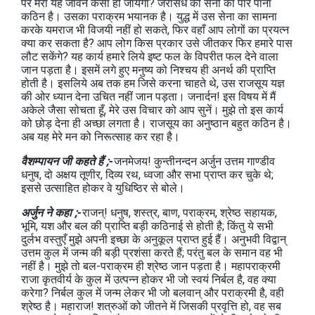
पर मेरा यह जीवन कैसा हो जायगा? जरासंध की सेना का पार पाना
कठिन है। उसका पराक्रम भयानक है। युद्ध में उस सेना का सामना
करके यमराज भी विजयी नहीं हो सकते, फिर वहाँ आप लोगों का प्रयत्न
क्या कर सकता है? आप लोग किस प्रकार उसे जीतकर फिर हमारे पास
लौट सकेंगे? यह कार्य हमारे लिये इष्ट फल के विपरीत फल देने वाला
जान पड़ता है। इसमें लगे हुए मनुष्य को निश्चय ही अनर्थ की प्राप्ति
होती है। इसलिये अब तक हम जिसे करना चाहते थे, उस राजसूय यज्ञ
की ओर ध्यान देना उचित नहीं जान पड़ता। जनार्दन! इस विषय में मैं
अकेले जैसा सोचता हूँ, मेरे उस विचार को आप सुनें। मुझे तो इस कार्य
को छोड़ देना ही अच्छा लगता है। राजसूय का अनुष्ठान बहुत कठिन है।
अब यह मेरे मन को निरूत्साह कर रहा है।
वैशम्पायन जी कहते हैं ;-
जनमेजय! कुन्तीनन्दन अर्जुन उत्तम गाण्डीव
धनुष, दो अक्षय तूणीर, दिव्य रथ, ध्वजा और सभा प्राप्त कर चुके थे;
इससे उत्साहित होकर वे युधिष्ठिर से बोले।
अर्जुन ने कहा ;-
राजन्! धनुष, शस्त्र, बाण, पराक्रम, श्रेष्ठ सहायक,
भूमि, यश और बल की प्राप्ति बड़ी कठिनाई से होती है; किंतु ये सभी
दुर्लभ वस्तुएँ मुझे अपनी इच्छा के अनुकूल प्राप्त हुई हैं। अनुभवी विद्वान्
उत्तम कुल में जन्म की बड़ी प्रशंसा करते हैं; परंतु बल के समान वह भी
नहीं है। मुझे तो बल-पराक्रम ही श्रेष्ठ जान पड़ता है। महापराक्रमी
राजा कृतवीर्य के कुल में उत्पन्न होकर भी जो स्वयं निर्बल है, वह क्या
करेगा? निर्बल कुल में जन्म लेकर भी जो बलवान् और पराक्रमी है, वही
श्रेष्ठ है। महाराज! शत्रुओं को जीतने में जिसकी प्रवृत्ति हो, वह सब