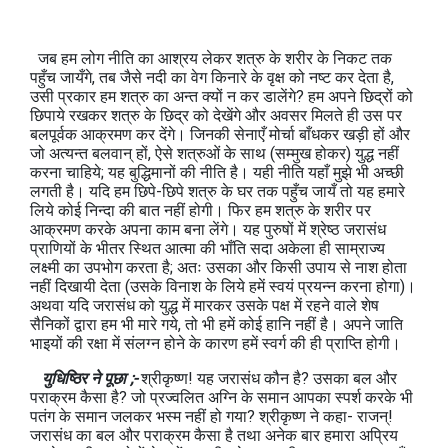
जब हम लोग नीति का आश्रय लेकर शत्रु के शरीर के निकट तक
पहुँच जायँगे, तब जैसे नदी का वेग किनारे के वृक्ष को नष्ट कर देता है,
उसी प्रकार हम शत्रु का अन्‍त क्‍यों न कर डालेंगे? हम अपने छिद्रों को
छिपाये रखकर शत्रु के छिद्र को देखेंगे और अवसर मिलते ही उस पर
बलपूर्वक आक्रमण कर देंगे। जिनकी सेनाएँ मोर्चा बाँधकर खड़ी हों और
जो अत्यन्त बलवान् हों, ऐसे शत्रुओं के साथ (सम्मुख होकर) युद्ध नहीं
करना चाहिये; यह बुद्धिमानों की नीति है। यही नीति यहाँ मुझे भी अच्छी
लगती है। यदि हम छिपे-छिपे शत्रु के घर तक पहुँच जायँ तो यह हमारे
लिये कोई निन्दा की बात नहीं होगी। फिर हम शत्रु के शरीर पर
आक्रमण करके अपना काम बना लेंगे। यह पुरुषों में श्रेष्ठ जरासंध
प्राणियों के भीतर स्थित आत्मा की भाँति सदा अकेला ही साम्राज्य
लक्ष्मी का उपभोग करता है; अतः उसका और किसी उपाय से नाश होता
नहीं दिखायी देता (उसके विनाश के लिये हमें स्वयं प्रयन्न करना होगा)।
अथवा यदि जरासंध को युद्ध में मारकर उसके पक्ष में रहने वाले शेष
सैनिकों द्वारा हम भी मारे गये, तो भी हमें कोई हानि नहीं है। अपने जाति
भाइयों की रक्षा में संलग्न होने के कारण हमें स्वर्ग की ही प्राप्ति होगी।
युधिष्ठिर ने पूछा ;-
श्रीकृष्ण! यह जरासंध कौन है? उसका बल और
पराक्रम कैसा है? जो प्रज्वलित अग्नि के समान आपका स्पर्श करके भी
पतंग के समान जलकर भस्म नहीं हो गया? श्रीकृष्ण ने कहा- राजन्!
जरासंध का बल और पराक्रम कैसा है तथा अनेक बार हमारा अप्रिय