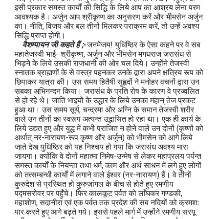
इसी प्रकार समस्त कार्यों की सिद्धि के लिये आप का आश्रय लेना परम
आवश्‍यक है। अर्जुन आप श्रीकृष्ण का अनुसरण करें और भीमसेन अर्जुन
का। नीति, विजय और बल तीनों मिलकर पराक्रम करें, तो उन्हें अवश्य
सिद्धि प्राप्त होगी।
वैशम्पायन जी कहते हैं ;-
जनमेजय! युधिष्ठिर के ऐसा कहने पर वे सब
महातेजस्वी भाई- श्रीकृष्ण, अर्जुन और भीमसेन मगधराज जरासंध से
भिड़ने के लिये उसकी राजधानी की ओर चल दिये। उन्होंने तेजस्वी
स्नातक ब्राह्मणों के से वस्त्र पहनकर उनके द्वारा अपने क्षत्रिय रूप को
छिपाकर यात्रा की। उस समय हितैषी सुहृदों ने मनोहर वचनों द्वारा उन
सबका अभिनन्दन किया। जरासंध के प्रति रोष के कारण वे प्रज्वलित
से हो रहे थे। जाति भाइयों के उद्धार के लिये उनका महान् तेज प्रकट
हुआ था। उस समय सूर्य, चन्द्रमा और अग्नि के समान तेजस्वी शरीर
वाले उन तीनों का स्वरूप अत्यन्त उद्भासित हो रहा था। एक ही कार्य के
लिये उद्यत हुए और युद्ध में कभी पराजित न होने वाले उन दोनों (कृष्णों को
अर्थात् नर-नारायण-रूप कृष्ण और अर्जुन) को भीमसेन को आगे लिये
जाते देख युधिष्ठिर को यह निश्चय हो गया कि जरासंध अवश्य मारा
जायगा। क्योंकि वे दोनों महात्मा निमेष-उन्मेष से लेकर महाप्रलय पर्यन्त
समस्त कार्यों के नियन्ता तथा धर्म, काम और अर्थ साधन में लगे हुए लोगों
को तत्सम्बन्धी कार्यों में लगाने वाले ईश्वर (नर-नारायण) हैं। वे तीनों
कुरुदेश से प्रस्थित हो कुरुजांगल के बीच से होते हुए रमणीय
पद्मसरोवर पर पहुँचे। फिर कालकूट पर्वत को लाँघकर गण्डकी,
महाशोण, सदानीरा एवं एक पर्वत तक प्रदेश की सब नदियों को क्रमशः
पार करते हुए आगे बढ़ते गये। इससे पहले मार्ग में उन्होंने रमणीय सरयू