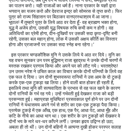
प्राप्ति करायेगा, अब तुम वन में जाकर तपस्या न करो; धर्मपूर्वक प्रजा
का पालन करो। यही राजाओं का धर्म है। नाना प्रकार के यज्ञों द्वारा
भगवान् का यजन करो और देवराज इन्द्र को सोमरस से तृप्त करो। फिर
पुत्र को राज्य सिंहासन पर बिठाकर वानप्रस्थाश्रम में आ जाना।
भूपाल! मैं तुम्हारे पुत्र के लिये आठ वर देता हूँ- वह ब्राह्मण भक्त होगा,
युद्ध में अजेय होगा, उसकी युद्ध विषयक रुचि कभी कम न होगी। वह
अतिथियों का प्रेमी होगा, दीन-दुखियों पर उसकी सदा कृपा-दृष्टि बनी
रहेगी, उसका बल महान् होगा, लोक में उसकी अक्षय कीर्ति का विस्तार
होगा और प्रजाजनों पर उसका सदा स्नेह बना रहेगा।’
इस प्रकार चण्डकौशिक मुनि ने उसके लिये ये आठ वर दिये। मुनि का
यह वचन सुनकर उन परम बुद्धिमान् राजा बृहद्रथ ने उनके दोनों चरणों में
मस्तक रखकर प्रणाम किया और अपने घर को लौट गये। भरतश्रेष्ठ!
उन उत्तम नरेश ने उचित काल का विचार करके दोनों पत्नियों के लिये वह
एक फल दे दिया। उन दोनों शुभस्वरूपा रानियों ने उस आम के दो टुकड़े
करके एक-एक टुकड़ा खा लिया। होने वाली बात होकर ही रहती है,
इसलिये तथा मुनि की सत्यवादिता के प्रभाव से वह फल खाने के कारण
दोनों रानियों के गर्भ रह गये। उन्हें गर्भवती हुई देखकर राजा को बड़ी
प्रसन्नता हुई। महाप्राज्ञ युधिष्ठिर! प्रसवकाल पूर्ण होने पर उन दोनों
रानियों ने यथासमय अपने गर्भ से शरीर का एक-एक टुकड़ा पैदा किया।
प्रत्येक टुकड़े में एक आँख, एक हाथ, एक पैर, आधा पेट, आधा मुँह और
कटि के नीचे का आधा भाग था। एक शरीर के उन टुकड़ों को देखकर वे
दोनों भय के मारे थर-थर काँपने लगीं। उनका हृदय उद्विग्न हो उठा;
अबला ही तो थीं। उन दोनों बहिनों ने अत्यन्त दुखी होकर परस्पर सलाह