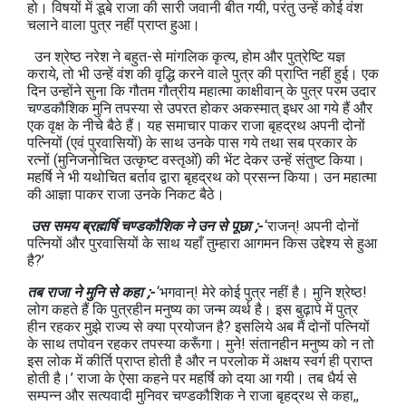
हो। विषयों में डूबे राजा की सारी जवानी बीत गयी, परंतु उन्हें कोई वंश
चलाने वाला पुत्र नहीं प्राप्त हुआ।
उन श्रेष्ठ नरेश ने बहुत-से मांगलिक कृत्य, होम और पुत्रेष्टि यज्ञ
कराये, तो भी उन्हें वंश की वृद्धि करने वाले पुत्र की प्राप्ति नहीं हुई। एक
दिन उन्होंने सुना कि गौतम गौत्रीय महात्मा काक्षीवान् के पुत्र परम उदार
चण्डकौशिक मुनि तपस्या से उपरत होकर अकस्मात् इधर आ गये हैं और
एक वृक्ष के नीचे बैठे हैं। यह समाचार पाकर राजा बृहद्रथ अपनी दोनों
पत्नियों (एवं पुरवासियों) के साथ उनके पास गये तथा सब प्रकार के
रत्नों (मुनिजनोचित उत्कृष्ट वस्तृओं) की भेंट देकर उन्हें संतुष्ट किया।
महर्षि ने भी यथोचित बर्ताव द्वारा बृहद्रथ को प्रसन्न किया। उन महात्मा
की आज्ञा पाकर राजा उनके निकट बैठे।
उस समय ब्रह्मर्षि चण्डकौशिक ने उन से पूछा ;-
‘राजन्! अपनी दोनों
पत्नियों और पुरवासियों के साथ यहाँ तुम्हारा आगमन किस उद्देश्य से हुआ
है?’
तब राजा ने मुनि से कहा ;-
‘भगवान्! मेरे कोई पुत्र नहीं है। मुनि श्रेष्ठ!
लोग कहते हैं कि पुत्रहीन मनुष्य का जन्म व्यर्थ है। इस बुढ़ापे में पुत्र
हीन रहकर मुझे राज्य से क्या प्रयोजन है? इसलिये अब मैं दोनों पत्नियों
के साथ तपोवन रहकर तपस्या करूँगा। मुने! संतानहीन मनुष्य को न तो
इस लोक में कीर्ति प्राप्त होती है और न परलोक में अक्षय स्वर्ग ही प्राप्त
होती है।’ राजा के ऐसा कहने पर महर्षि को दया आ गयी। तब धैर्य से
सम्पन्न और सत्यवादी मुनिवर चण्डकौशिक ने राजा बृहद्रथ से कहा,,