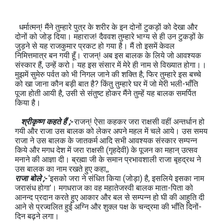
धर्मात्मन्! मैंने तुम्हारे पुत्र के शरीर के इन दोनों टुकड़ों को देखा और
दोनों को जोड़ दिया। महाराज! दैववश तुम्हारे भाग्य से ही उन टुकड़ों के
जुड़ने से यह राजकुमार प्रकट हो गया है। मैं तो इसमें केवल
निमित्तमात्र बन गयी हूँ। राजन्! अब इस बालक के लिये जो आवश्यक
संस्कार हैं, उन्हें करो। यह इस संसार में मेरे ही नाम से विख्यात होगा।।
मुझमें सुमेरु पर्वत को भी निगल जाने की शक्ति है; फिर तुम्हारे इस बच्चे
को खा जाना कौन बड़ी बात है? किंतु तुम्हारे घर में जो मेरी भली-भाँति
पूजा होती आयी है, उसी से संतुष्ट होकर मैंने तुम्हें यह बालक समर्पित
किया है।
श्रीकृष्ण कहते हैं ;-
राजन्! ऐसा कहकर जरा राक्षसी वहीं अन्तर्धान हो
गयी और राजा उस बालक को लेकर अपने महल में चले आये। उस समय
राजा ने उस बालक के जातकर्म आदि सभी आवश्यक संस्कार सम्पन्न
किये और मगध देश में जरा राक्षसी (गृहदेवी) के पूजन का महान् उत्सव
मनाने की आज्ञा दी। ब्रह्मा जी के समान प्रभावशाली राजा बृहद्रथ ने
उस बालक का नाम रखते हुए कहा,,
राजा बोले ;-
‘इसको जरा ने संधित किया (जोड़ा) है, इसलिये इसका नाम
जरासंध होगा’। मगधराज का वह महातेजस्वी बालक माता-पिता को
आनन्द प्रदान करते हुए आकार और बल से सम्पन्न हो घी की आहुति दी
आने से प्रज्वलित हुई अग्नि और शुक्ल पक्ष के चन्द्रमा की भाँति दिनों-
दिन बढ़ने लगा।