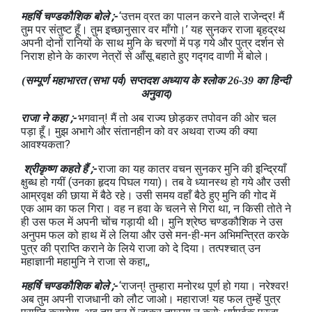
महर्षि चण्डकौशिक बोले ;-
‘उत्तम व्रत का पालन करने वाले राजेन्द्र! मैं
तुम पर संतुष्ट हूँ। तुम इच्छानुसार वर माँगो।’ यह सुनकर राजा बृहद्रथ
अपनी दोनों रानियों के साथ मुनि के चरणों में पड़ गये और पुत्र दर्शन से
निराश होने के कारण नेत्रों से आँसू बहाते हुए गद्गद वाणी में बोले।
(सम्पूर्ण महाभारत (सभा पर्व) सप्तदश अध्याय के श्लोक 26-39 का हिन्दी
अनुवाद)
राजा ने कहा ;-
भगवान्! मैं तो अब राज्य छोड़कर तपोवन की ओर चल
पड़ा हूँ। मुझ अभागे और संतानहीन को वर अथवा राज्य की क्या
आवश्यकता?
श्रीकृष्ण कहते हैं ;-
राजा का यह कातर वचन सुनकर मुनि की इन्द्रियाँ
क्षुब्ध हो गयीं (उनका हृदय पिघल गया)। तब वे ध्यानस्थ हो गये और उसी
आम्रवृक्ष की छाया में बैठे रहे। उसी समय वहाँ बैठे हुए मुनि की गोद में
एक आम का फल गिरा। वह न हवा के चलने से गिरा था, न किसी तोते ने
ही उस फल में अपनी चोंच गड़ायी थी। मुनि श्रेष्ठ चण्डकौशिक ने उस
अनुपम फल को हाथ में ले लिया और उसे मन-ही-मन अभिमन्त्रित करके
पुत्र की प्राप्ति कराने के लिये राजा को दे दिया। तत्पश्चात् उन
महाज्ञानी महामुनि ने राजा से कहा,,
महर्षि चण्डकौशिक बोले ;-
‘राजन्! तुम्हारा मनोरथ पूर्ण हो गया। नरेश्वर!
अब तुम अपनी राजधानी को लौट जाओ। महाराज! यह फल तुम्हें पुत्र