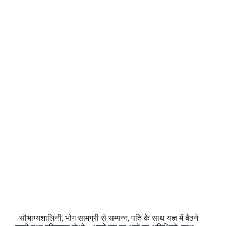
सौभाग्‍यशालिनी, भोग सामग्री से सम्‍पन्‍न, पति के साथ यज्ञ में बैठने