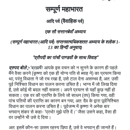
सम्पूर्ण महाभारत
(वैवाहिक
आदि पर्व
पर्व)
एक सौ सत्तानबेवाँ
अध्याय
(सम्पूर्ण महाभारत (आदि पर्व) सप्‍तनवत्‍यधिकशतत अध्‍याय के श्लोक 1-
13 का हिन्दी अनुवाद)
"द्रौपदी का पांचों पाण्‍डवों के साथ विवाह"
द्रुपद बोले ;-
‘ब्रह्मर्षे! आपके इस वचन को न सुनने के कारण ही पहले
मैंने वैसा करने (कृष्णा को एक ही योग्‍य पति से ब्‍याह ने) का प्रयत्‍न किया
था; परंतु विधाता ने जो रच रखा है, उसे टाल देना असम्‍भव है; अत: उसी
पूर्व निश्चित विधान का पालन करना उचित है। भाग्‍य में जो लिख दिया
है, उसे कोई भी बदल नहीं सकता। अपने प्रयत्‍न से यहाँ कुछ नहीं हो
सकता। एक वर की प्राप्ति के लिये जो साधन (तप) किया गया, वही
पांच पतियों की प्राप्ति का कारण बन गया; अत: दैव के द्वारा पूर्वनिश्चित
विधान का पालन करना उचित है। पूर्वजन्‍म में कृष्‍णा ने अनेक बार
भगवान् शंकर से कहा- ‘प्रभो! मुझे पति दें।’ जैसा उसने कहा, वैसा ही
वर उन्‍होंने भी उसे दे दिया।
अत: इसमें कौन-सा उत्‍तम रहस्‍य छिपा है, उसे वे भगवान् ही जानते हैं।