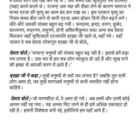
में देवता लोग एक यज्ञ कर रहे थे। उस समय वहाँ सूर्यपुत्र यम शामित्र
(यज्ञ) कार्य करते थे। राजन्! उस यज्ञ की दीक्षा लेने के कारण यमराज ने
मानव प्रजा की मृत्‍यु का काम बंद कर रखा था। इस प्रकार मृत्‍यु का
नियम समय बीत जाने से सारी प्रजा अमर होकर दिनों-दिन बढ़ने लगे।
धीरे-धीरे उसकी संख्‍या बहुत बढ़ गयी। चन्‍द्रमा, इन्‍द्र, वरुण, कुबेर,
साध्‍यगण, रुद्रगण, वसुगण, दोनों अश्विनीकुमार तथा अन्‍य सब देवता
मिलकर जहाँ सृष्टिकर्ता प्रजापति ब्रह्मा जी रहते थे, वहाँ गये। वहाँ
जाकर वे सब देवता लोकगुरु ब्रह्मा जी से बोले,,
देवता बोले ;-
‘भगवन्! मनुष्‍यों की संख्‍या बहुत बढ़ रही है। इससे हमें बड़ा
भय लगता है। उस भय से हम सब लोग व्‍याकुल हो उठे हैं और सुख पाने
की इच्‍छा से आपकी शरण में आये हैं।’
ब्रह्मा जी ने कहा ;-
तुम्‍हें मनुष्‍यों से क्‍यों भय लगता है? जबकि तुम सभी
लोग अमर हो, तब तुम्‍हें मरणधर्मा मनुष्‍यों से कभी भयभीत नहीं होना
चाहिये।
देवता बोले ;-
जो मरणशील थे, वे अमर हो गये। अब हममें और उनमें कोई
अन्‍तर नहीं रह गया। यह अन्‍तर मिट जाने से ही हमें अधिक घबराहट हो
रही है। हमारी विशेषता बनी रहे, इसीलिये हम यहाँ आये हैं।