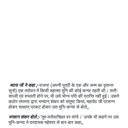
व्‍यास जी ने कहा ;-
राजन्! (अपनी पुत्री के एक और जन्‍म का वृतान्‍त
सुनो) एक तपोवन में किसी महात्‍मा मुनि की कोई कन्‍या रहती थी। सती-
साध्‍वी एवं रुपवती होने पर, भी उसे योग्‍य पति की प्राप्ति नहीं हुई। उसने
कठोर तपस्‍या द्वारा भगवान् शंकर को संतुष्‍ट किया; महादेव जी प्रसन्न
होकर साक्षात् प्रकट होकर उस मुनि-कन्‍या से बोले,,
भगवान शंकर बोले ;-
‘तुम मनोवाच्छित वर मांगो।’ उनके यों कहने पर उस
मुनि-कन्‍या ने वरदायक महेश्‍वर से बार-बार कहा,,