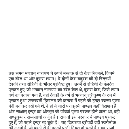
उस समय भगवान् नारायण ने अपने मस्‍तक से दो केश निकाले, जिनमें
एक श्‍वेत था और दूसरा श्‍याम। वे दोनों केश यदुवंश की दो स्त्रियों
देवकी तथा रो‍हिणी के भीतर प्रविष्‍ट हुए। उनमें से रोहिणी के बलदेव
प्रकट हुए, जो भगवान् नारायण का श्‍वेत केश थे; दूसरा केश, जिसे श्‍याम
वर्ण का बताया गया है, वही देवकी के गर्भ से भगवान् श्रीकृष्‍ण के रुप में
प्रकट हुआ उत्‍तरवर्ती हिमालय की कन्‍दरा में पहले जो इन्‍द्र स्‍वरुप पुरुष
बंदी बनाकर रखे गये थे, वे ही ये चारों पराक्रमी पाण्‍डव यहाँ विद्यमान हैं
और साक्षात् इन्‍द्र का अंशभूत जो पांचवां पुरुष प्रकट होने वाला था, वही
पाण्‍डुकुमार सव्‍यसाची अर्जुन है। राजन्! इस प्रकार ये पाण्‍डव प्रकट
हुए हैं, जो पहले इन्‍द्र रह चुके हैं। यह दिव्‍यरुपा द्रौपदी वही स्‍वर्गलोक
की लक्ष्‍मी है, जो पहले से ही इनकी पत्‍नी नियत हो चुकी है। महाराज!