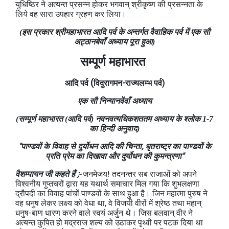
युधिष्ठिर ने अत्‍यन्‍त प्रसन्‍न होकर भगवान् श्रीकृष्‍ण की प्रसन्‍नता के
लिये वह सारा उपहार ग्रहण कर लिया।
(इस प्रकार श्रीमहाभारत आदि पर्व के अन्‍तर्गत वैवाहिक पर्व में एक सौ
अट्ठानबेवाँ अध्‍याय पूरा हुआ)
सम्पूर्ण महाभारत
(
आदि पर्व
विदुरागमन-राज्‍यलम्‍भ
पर्व)
एक सौ निन्यानवेंवाँ
अध्याय
(सम्पूर्ण महाभारत (आदि पर्व) नवनवत्‍यधिकशततम अध्‍याय के श्लोक 1-7
का हिन्दी अनुवाद)
"पाण्‍डवों के विवाह से दुर्योधन आदि की चिन्‍ता, धृतराष्‍ट्र का पाण्‍डवों के
प्रति प्रेम का दिखावा और दुर्योधन की कुमन्‍त्रणा"
वैशम्‍पायन जी कहते हैं ;-
जनमेजय! तदनन्‍तर सब राजाओं को अपने
विश्‍वनीय गुप्‍तचरों द्वारा यह यथार्थ समाचार मिल गया कि शुभलक्षणा
द्रौपदी का विवाह पांचों पाण्‍डवों के साथ हुआ है। जिन महात्‍मा पुरुष ने
वह धनुष लेकर लक्ष्‍य को वेधा था, वे विजयी वीरों में श्रेष्‍ठ तथा महान्
धनुष-बाण धारण करने वाले स्‍वयं अर्जुन थे। जिस बलवान् वीर ने
अत्‍यन्‍त कुपित हो मद्रराज शल्‍य को उठाकर पृथ्‍वी पर पटक दिया था