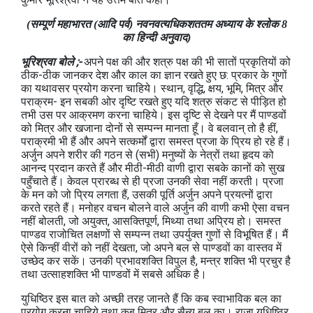
(सम्पूर्ण महाभारत (आदि पर्व) नवनवत्‍यधिकशततम अध्‍याय के श्लोक 8
का हिन्दी अनुवाद)
भूरिश्रवा बोले ;-
अपने पक्ष की और शत्रु पक्ष की भी सातों प्रकृतियों को
ठीक-ठीक जानकर देश और काल का ज्ञान रखते हुए छ: प्रकार के गुणों
का यथावसर प्रयोग करना चाहिये। स्‍थान, वृद्धि, क्षय, भूमि, मित्र और
पराक्रम- इन सबकी ओर दृष्टि रखते हुए यदि शत्रु संकट से पीड़ित हो
तभी उस पर आक्रमण करना चाहिये। इस दृष्टि से देखने पर मैं पाण्‍डवों
को मित्र और खजाना दोनों से सम्‍पन्‍न मानता हूँ। वे बलवान् तो है हीं,
पराक्रमी भी हैं और अपने सत्‍कर्मों द्वारा समस्‍त प्रजा के प्रिय हो रहे हैं।
अर्जुन अपने शरीर की गठन से (सभी) मनुष्‍यों के नेत्रों तथा हृदय को
आनन्‍द प्रदान करते हैं और मीठी-मीठी वाणी द्वारा सबके कानों को सुख
पहुँचाते हैं। केवल प्रारब्‍ध से ही प्रजा उनकी सेवा नहीं करती। प्रजा
के मन को जो प्रिय लगता हैं, उसकी पूर्ति अर्जुन अपने प्रयत्‍नों द्वारा
करते रहते हैं। मनोहर वचन बोलने वाले अर्जुन की वाणी कभी ऐसा वचन
नहीं बोलती, जो अयुक्‍त, आसक्तिपूर्ण, मिथ्‍या तथा अप्रिय हो। समस्‍त
पाण्‍डव राजोचित लक्षणों से सम्‍पन्‍न तथा उपर्युक्‍त गुणों से विभूषित हैं। मैं
ऐसे किन्‍हीं वीरों को नहीं देखता, जो अपने बल से पाण्‍डवों का वास्‍तव में
उच्‍छेद कर सकें। उनकी प्रभावशक्ति विपुल है, मन्‍त्र शक्ति भी प्रचुर है
तथा उत्‍साहशक्ति भी पाण्‍डवों में सबसे अधिक है।
युधिष्ठिर इस बात को अच्‍छी तरह जानते हैं कि कब स्‍वाभाविक बल का
प्रयोग करना चाहिये तथा कब मित्र और सैन्‍य बल का। राजा युधिष्ठिर