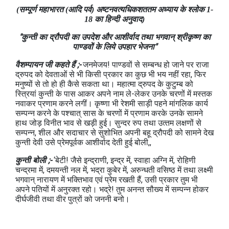
(सम्पूर्ण महाभारत (आदि पर्व) अष्‍टनवत्‍यधिकशततम अध्‍याय के श्लोक 1-
18 का हिन्दी अनुवाद)
"कुन्‍ती का द्रौपदी का उपदेश और आशीर्वाद तथा भगवान् श्रीकृष्‍ण का
पाण्‍डवों के लिये उपहार भेजना"
वैशम्‍पायन जी कहते हैं ;-
जनमेजय! पाण्‍डवों से सम्‍बन्‍ध हो जाने पर राजा
द्रुपद को देवताओं से भी किसी प्रकार का कुछ भी भय नहीं रहा, फि‍र
मनुष्‍यों से तो हो ही कैसे सकता था। महात्‍मा द्रुपद के कुटुम्‍ब को
स्त्रियां कुन्ती के पास आकर अपने नाम ले-लेकर उनके चरणों में मस्‍तक
नवाकर प्रणाम करने लगीं। कृष्‍णा भी रेशमी साड़ी पहने मांगलिक कार्य
सम्‍पन्‍न करने के पश्‍चात् सास के चरणों में प्रणाम करके उनके सामने
हाथ जोड़ विनीत भाव से खड़ी हुई। सुन्‍दर रुप तथा उत्‍तम लक्षणों से
सम्‍पन्‍न, शील और सदाचार से सुशोभित अपनी बहू द्रौपदी को सामने देख
कुन्‍ती देवी उसे प्रेमपूर्वक आशीर्वाद देती हुई बोली,,
कुन्ती बोली ;-
‘बेटी! जैसे इन्‍द्राणी, इन्‍द्र में, स्‍वाहा अग्नि में, रोहिणी
चन्‍द्रमा में, दमयन्‍ती नल में, भद्रा कुबेर में, अरुन्धती वसिष्‍ठ में तथा लक्ष्मी
भगवान् नारायण में भक्तिभाव एवं प्रेम रखती हैं, उसी प्रकार तुम भी
अपने पतियों में अनुरक्‍त रहो। भद्रे! तुम अनन्‍त सौख्‍य में सम्‍पन्‍न होकर
दीर्घजीवी तथा वीर पुत्रों को जननी बनो।