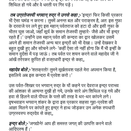
शिथिल हो गये और वे धरती पर गिर पड़े।
तब उग्रतेजस्‍वी भगवान् रुद्र ने उनसे कहा ;-
‘इन्‍द्र! फिर किसी प्रकार
भी ऐसा घमंड न करना। तुममें अनन्‍त बल और पराक्रम है, अत: इस गुफा
के दरवाजे पर लगे हुए इस महान् पर्वतराज को हटा दो और इसी गुफा के
भीतर घुस जाओ, जहाँ सूर्य के समान तेजस्‍वी तुम्‍हारे- जैसे और भी इन्‍द्र
रहते हैं।’ उन्‍होंने उस महान् पर्वत की कन्‍दरा का द्वार खोलकर उसमें
अपने ही समान तेजस्‍वी अन्‍य चार इन्‍द्रों को भी देखा। उन्‍हें देखकर वे
बहुत दुखी हुए और सोचने लगे- ‘कहीं ऐसा तो नहीं होगा कि मैं भी इन्‍हीं के
समान दुर्दशा में पड़ जाऊं। तब पर्वत पर शयन करने वाले महादेव जी ने
आंखें तरेरकर कुपित हो वज्रधारी इन्‍द्र से कहा,,
महादेव बोले ;-
‘शतक्रतो! तुमने मूर्खतावश पहले मेरा अपमान किया है,
इसलिये अब इस कन्‍दरा में प्रवेश करो।’
उस पर्वत-शिखर पर भगवान् रुद्र के यों कहने पर देवराज इन्‍द्र पराभव
की आंशका से अत्‍यन्‍त दुखी हो गये, उनके सारे अंग शिथिल पड़ गये और
हवा से हिलने वाले पीपल के पत्‍ते की तरह वे थर-थर कांपने लगे।
वृषभवाहन भगवान् शंकर के द्वारा इस प्रकार सहसा गुहा-प्रवेश की
आज्ञा मिलने पर कांपते हुए इन्‍द्र ने हाथ जोड़कर उन अनेक रुपधारी
उग्रस्‍वरुप रुद्रदेव से कहा,,
इन्द्र बोले ;-
‘जगद्योने! आप ही समस्‍त जगत् की उत्‍पत्ति करने वाले
आदिपुरुष हैं।’