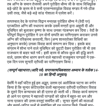
तब अग्नि के समान तेजस्‍वी अपने पुरोहित धौम्‍य जी के साथ विधिपूर्वक
बड़े-छोटे के क्रम से वे सभी प्रसन्‍नतापूर्वक विवाह मण्‍डप में गये-ठीक
उसी तरह, जैसे बड़े-बड़े सांड गोशाला में प्रवेश करें।
तत्‍पश्चात् वेद के पारंगत विद्वान मन्‍त्रज्ञ पुरोहित धौम्‍य ने (वेदी पर)
प्रज्‍वलित अग्नि की स्‍थापना करके उसमें मन्‍त्रों द्वारा आहुती दी और
युधिष्ठिर को बुलाकर कृष्‍णा के साथ उनका गंठबन्‍धन कर दिया। वेदों के
परिपूर्ण विद्वान पुरोहित ने उन दोनों दम्‍पति का पाणिग्रहण कराकर उनसे
अग्नि की परिक्रमा करवायी, फिर (अन्‍य शास्‍त्रोक्‍त विधियों का
अनुष्‍ठान करके) उनका विवाह कार्य सम्‍पन्‍न कर दिया। इसके बाद
संग्राम में शोभा पाने वाले युधिष्ठिर को छुट्टी देकर पुरोहित जी भी उस
राजभवन से बाहर चले गयें। इसी क्रम से कौरव-कुल की वृद्धि करने
वाले, उत्‍तम शोभा धारण करने वाले महारथी राजकुमार पाण्‍डवों ने एक-
एक दिन परम सुन्‍दरी द्रौपदी का पाणिग्रहण किया।
(सम्पूर्ण महाभारत (आदि पर्व) सप्‍तनवत्‍यधिकशतत अध्‍याय के श्लोक 14-
18 का हिन्दी अनुवाद)
देवर्षि ने वहाँ घटित हुई इस अद्भुत, उत्‍तम एवं अलौकिक घटना का वर्णन
किया है कि सुन्‍दर कटिप्रदेश वाली महानुभावा द्रौपदी प्रतिवार विवाह
के दूसरे दिन कन्‍याभाव को ही प्राप्‍त हो जाती थी। विवाह-कार्य सम्‍पन्‍न
हो आने पर द्रुपद ने महारथी पाण्‍डवों को दहेज में बहुत-सा धन और
नाना प्रकार की उत्तम वस्‍तुएं समर्पित कीं। सुन्‍दर सुवर्ण की मालाओं
और सुवर्ण-जटित जुओं से सुशोभित सौ रथ प्रदान किये, जिनमें चार-