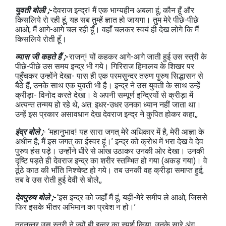
युवती बोली ;-
देवराज इन्‍द्र! मैं एक भाग्‍यहीन अबला हूं; कौन हूँ और
किसलिये रो रही हूं, यह सब तुम्‍हें ज्ञात हो जायगा। तुम मेरे पीछे-पीछे
आओ, मैं आगे-आगे चल रही हूँ। वहाँ चलकर स्‍वयं ही देख लोगे कि मैं
किसलिये रोती हूँ।
व्‍यास जी कहते हैं ;-
राजन्! यों कहकर आगे-आगे जाती हुई उस स्‍त्री के
पीछे-पीछे उस समय इन्द्र भी गये। गिरिराज हिमालय के शिखर पर
पहुँचकर उन्‍होंने देखा- पास ही एक परमसुन्‍दर तरुण पुरुष सिद्धासन से
बैठे हैं, उनके साथ एक युवती भी है। इन्‍द्र ने उस युवती के साथ उन्‍हें
क्रीड़ा- विनोद करते देखा। वे अपनी सम्‍पूर्ण इन्द्रियों से क्रीड़ा में
अत्‍यन्‍त तन्‍मय हो रहे थे, अत: इधर-उधर उनका ध्‍यान नहीं जाता था।
उन्‍हें इस प्रकार असावधान देख देवराज इन्‍द्र ने कुपित होकर कहा,,
इंद्र बोले ;
- ‘महानुभाव! यह सारा जगत् मेरे अधिकार में है, मेरी आज्ञा के
अधीन है; मैं इस जगत् का ईस्वर हूं।’ इन्‍द्र को क्रोध में भरा देख वे देव
पुरुष हंस पड़े। उन्‍होंने धीरे से आंख उठाकर उनकी ओर देखा। उनकी
दृष्टि पड़ते ही देवराज इन्‍द्र का शरीर स्‍तम्भित हो गया (अकड़ गया)। वे
ठूंठे काठ की भाँति निश्‍चेष्‍ट हो गये। तब उनकी वह क्रीड़ा समाप्‍त हुई,
तब वे उस रोती हुई देवी से बोले,,
देवपुरुष बोले ;-
‘इस इन्‍द्र को जहाँ मैं हूं, यहीं-मेरे समीप ले आओ, जिससे
फिर इसके भीतर अभिमान का प्रवेश न हो।’
तदनन्‍तर उस स्‍त्री ने ज्‍यों ही इन्‍द्र का स्‍पर्श किया, उनके सारे अंग