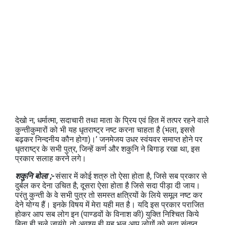
देखो न; धर्मात्‍मा, सदाचारी तथा माता के प्रिय एवं हित में तत्‍पर रहने वाले
कुन्‍तीकुमारों को भी यह धृतराष्‍ट्र नष्‍ट करना चाहता है (भला, इससे
बढ़कर निन्‍दनीय कौन होगा)।’ जनमेजय उधर स्‍वंयवर समाप्‍त होने पर
धृतराष्‍ट्र के सभी पुत्र, जिन्‍हें कर्ण और शकुनि ने बिगाड़ रखा था, इस
प्रकार सलाह करने लगे।
शकुनि बोला ;-
संसार में कोई शत्रु तो ऐसा होता है, जिसे सब प्रकार से
दुर्बल कर देना उचित है; दूसरा ऐसा होता है जिसे सदा पीड़ा दी जाय।
परंतु कुन्‍ती के वे सभी पुत्र तो समस्‍त क्षत्रियों के लिये समूल नष्‍ट कर
देने योग्‍य हैं। इनके विषय में मेरा यही मत है। यदि इस प्रकार पराजित
होकर आप सब लोग इन (पाण्‍डवों के विनाश की) युक्ति निश्चित किये
बिना ही चले जायंगे, तो अवश्‍य ही यह भूल आप लोगों को सदा संतृप्‍त