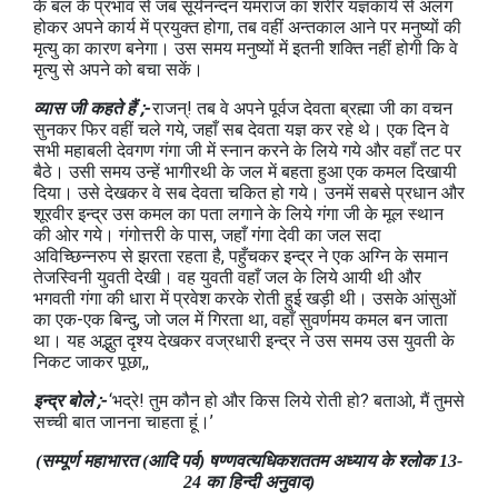
के बल के प्रभाव से जब सूर्यनन्‍दन यमराज का शरीर यज्ञकार्य से अलग
होकर अपने कार्य में प्रयुक्‍त होगा, तब वहीं अन्‍तकाल आने पर मनुष्‍यों की
मृत्‍यु का कारण बनेगा। उस समय मनुष्‍यों में इतनी शक्ति नहीं होगी कि वे
मृत्‍यु से अपने को बचा सकें।
व्‍यास जी कहते हैं ;-
राजन्! तब वे अपने पूर्वज देवता ब्रह्मा जी का वचन
सुनकर फिर वहीं चले गये, जहाँ सब देवता यज्ञ कर रहे थे। एक दिन वे
सभी महाबली देवगण गंगा जी में स्‍नान करने के लिये गये और वहाँ तट पर
बैठे। उसी समय उन्‍हें भागीरथी के जल में बहता हुआ एक कमल दिखायी
दिया। उसे देखकर वे सब देवता चकित हो गये। उनमें सबसे प्रधान और
शूरवीर इन्‍द्र उस कमल का पता लगाने के लिये गंगा जी के मूल स्‍थान
की ओर गये। गंगोत्तरी के पास, जहाँ गंगा देवी का जल सदा
अविच्छिन्‍नरुप से झरता रहता है, पहुँचकर इन्‍द्र ने एक अग्नि के समान
तेजस्विनी युवती देखी। वह युवती वहाँ जल के लिये आयी थी और
भगवती गंगा की धारा में प्रवेश करके रोती हुई खड़ी थी। उसके आंसुओं
का एक-एक बिन्‍दु, जो जल में गिरता था, वहाँ सुवर्णमय कमल बन जाता
था। यह अद्भुत दृश्‍य देखकर वज्रधारी इन्‍द्र ने उस समय उस युवती के
निकट जाकर पूछा,,
इन्द्र बोले ;-
‘भद्रे! तुम कौन हो और किस लिये रोती हो? बताओ, मैं तुमसे
सच्‍ची बात जानना चाहता हूं।’
(सम्पूर्ण महाभारत (आदि पर्व) षण्‍णवत्‍यधिकशततम अध्‍याय के श्लोक 13-
24 का हिन्दी अनुवाद)