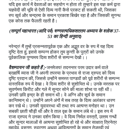
यदि इस कार्य में देवताओं का सहयोग न होता तो तुम्‍हारे इस यज्ञ कर्म द्वारा
यज्ञवेदी की भूमि से ऐसी दिव्‍य नारी कैसे प्रकट हो सकती थी, जिसका
रुप सूर्य और चन्‍द्रमा के समान प्रकाश बिखेर रहा है और जिसकी सुगन्‍ध
एक कोस तक फैलती रहती है।
(सम्पूर्ण महाभारत (आदि पर्व) षण्‍णवत्‍यधिकशततम अध्‍याय के श्लोक 37-
53 का हिन्दी अनुवाद)
नरेन्‍द्र! मैं तुम्‍हें प्रसन्‍नतापूर्वक एक और अद्भुत वर के रुप में यह दिव्‍य
दृष्टि देता हूं; इससे सम्‍पन्‍न होकर तुम कुन्‍ती के पुत्रों को उनके
पूर्वकालिक पुण्‍यमय दिव्‍य शरीरों से सम्पन्न देखो।।
वैशम्‍पायन जी कहते हैं ;-
जनमेजय! तदनन्‍तर परम उदार कर्म वाले
ब्रह्मर्षि व्‍यास जी ने अपनी तपस्‍या के प्रभाव से राजा द्रुपद को दिव्‍य
दृष्टि प्रदान की, जिससे उन्‍होंने समस्‍त पाण्‍डवों को पूर्व शरीरों से सम्‍पन्‍न
वास्‍तविक रुप में देखा। वे दिव्‍य शरीर से सुशोभि‍त थे। उनके मस्‍तक पर
सुवर्णमय किरीट और गले में सुन्‍दर सोने की माला शोभा पा रही थी।
उनकी छवि इन्‍द्र के ही समान थी। वे अग्नि और सूर्य के समान
कान्तिमान् थे। उन्‍होंने अपने अंगों में सब तरह के दिव्‍य अलंकार धारण
कर रखे थे। उनकी युवावस्‍था थी तथा रुप अत्‍यन्‍त मनोहर था। उन
सबकी छाती चौड़ी थी और वे ताल वृक्ष के समान लंबे थे। इस रुप में
राजा द्रुपद ने उनका दर्शन किया। वे दिव्‍य निर्मल वस्‍त्रों, उत्‍तम गन्‍धों
और सुन्‍दर मालाओं से अत्‍यन्‍त सुशोभि‍त हो रहे थे और साक्षात् त्रिनेत्र
महादेव, वसुगण, रुद्रगण अथवा आदित्‍यगणों के समान तेजस्‍वी एवं