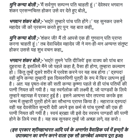
मुनि कन्या बोली ;-
‘मैं सर्वगुण सम्‍पन्‍न पति चाहती हूं।’ देवेश्‍वर भगवान
शंकर प्रसन्‍नचित्‍त होकर उसे वर देते हुए बोले,,
भगवान शंकर बोले ;-
‘भद्रे! तुम्‍हारे पांच पति होंगे।’ यह सुनकर उसने
महादेव जी को प्रसन्‍न करते हुए पुन: यह बात कही,,
मुनि कन्या बोली ;-
‘शंकर जी! मैं तो आपसे एक ही गुणवान् पति प्राप्‍त
करना चाहती हूं।’ तब देवाधिदेव महादेव जी ने मन-ही-मन अन्‍यन्‍त संतुष्‍ट
होकर उससे यह शुभ वचन कहा,,
भगवान शंकर बोले ;-
‘भद्रे! तुमने ‘पति दीजिये’ इस वाक्‍य को पांच बार
दुहराया है; इसलिये मैंने जो पहले कहा है, वैसा ही होगा, तुम्‍हारा कल्‍याण
हो। किंतु तुम्‍हें दूसरे शरीर में प्रवेश करने पर यह सब होगा।’ द्रुपद!
वही मुनि कन्‍या तुम्‍हारी इस दिव्‍यरुपिणी पुत्री के रुप में फिर उत्‍पन्‍न हुई
है। अत: यह पृषत-वंश की सती कन्‍या कृष्‍णा पहले से ही पांच पतियों की
पत्‍नी नियत की गयी है। यह स्‍वर्गलोक की लक्ष्‍मी है, जो पाण्‍डवों के लिये
तुम्‍हारे महायज्ञ में प्रकट हुई है। इसने अत्‍यन्‍त घोर तपस्‍या करके इस
जन्‍म में तुम्‍हारी पुत्री होने का सौभाग्‍य प्राप्‍त किया है। महाराज द्रुपद!
वही यह देवसेवित सुन्‍दरी देवी अपने इस कर्म से पांच पुरुषों की एक ही
पत्‍नी नियत की गयी है। स्‍वयं ब्रह्मा जी इसे देव स्‍वरुप पाण्‍डवों की पत्‍नी
होने के लिये रचा है। यह सब सुनकर तुम्‍हें जो अच्‍छा लगे, वह करो।
(इस प्रकार श्रीमहाभारत आदि पर्व के अन्‍तर्गत वैवाहिक पर्व में इन्‍द्रों के
उपाख्‍यान का वर्णन करने वाला एक सौ छानबेवां अध्‍याय पूरा हुआ)