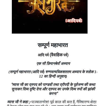
सम्पूर्ण महाभारत
(वैवाहिक
आदि पर्व
पर्व)
एक सौ छियानबेवाँ
अध्याय
(सम्पूर्ण महाभारत (आदि पर्व) षण्‍णवत्‍यधिकशततम अध्‍याय के श्लोक 1-
12 का हिन्दी अनुवाद)
"व्‍यास जी का द्रुपद को पाण्‍डवों तथा द्रौपदी के पूर्वजन्‍म की कथा
सुनाकर दिव्‍य दृष्टि देना और द्रुपद का उनके दिव्‍य रुपों की झांकी
करना"
व्‍यास जी ने कहा ;-
पाञ्चालनरेश! पूर्व काल की बात है, नैमिषारण्‍य क्षेत्र