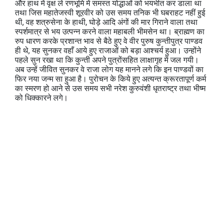
और हाथ में वृक्ष ले रणभूमि में समस्‍त योद्धाओं को भयभीत कर डाला था
तथा जिस महातेजस्‍वी शूरवीर को उस समय तनिक भी घबराहट नहीं हुई
थी, वह शत्रुसेना के हाथी, घोड़े आदि अंगों की मार गिराने वाला तथा
स्‍पर्शमात्र से भय उत्‍पन्‍न करने वाला महाबली भीमसेन था। ब्राह्मण का
रुप धारण करके प्रशान्‍त भाव से बैठे हुए वे वीर पुरुष कुन्‍तीपुत्र पाण्‍डव
ही थे, यह सुनकर वहाँ आये हुए राजाओं को बड़ा आश्‍चर्य हुआ। उन्‍होंने
पहले सुन रखा था कि कुन्‍ती अपने पुत्रोंसहित लाक्षागृह में जल गयी।
अब उन्‍हें जीवित सुनकर वे राजा लोग यह मानने लगे कि इन पाण्‍डवों का
फिर नया जन्‍म सा हुआ है। पुरोचन के किये हुए अत्‍यन्‍त क्रूरतापूर्ण कर्म
का स्‍मरण हो आने से उस समय सभी नरेश कुरुवंशी धृतराष्ट्र तथा भीष्म
को धिक्कारने लगे।