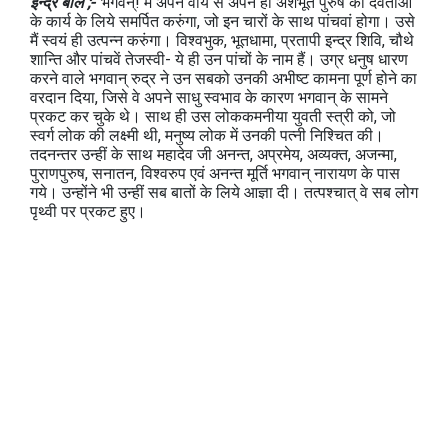
इन्द्र बोले ;-
‘भगवन्! मैं अपने वीर्य से अपने ही अंशभूत पुरुष को देवताओं
के कार्य के लिये समर्पित करुंगा, जो इन चारों के साथ पांचवां होगा। उसे
मैं स्‍वयं ही उत्‍पन्‍न करुंगा। विश्वभुक, भूतधामा, प्रतापी इन्‍द्र शिवि, चौथे
शान्ति और पांचवें तेजस्‍वी- ये ही उन पांचों के नाम हैं। उग्र धनुष धारण
करने वाले भगवान् रुद्र ने उन सबको उनकी अभीष्‍ट कामना पूर्ण होने का
वरदान दिया, जिसे वे अपने साधु स्‍वभाव के कारण भगवान् के सामने
प्रकट कर चुके थे। साथ ही उस लोककमनीया युवती स्‍त्री को, जो
स्‍वर्ग लोक की लक्ष्‍मी थी, मनुष्‍य लोक में उनकी पत्‍नी निश्चित की।
तदनन्‍तर उन्‍हीं के साथ महादेव जी अनन्‍त, अप्रमेय, अव्‍यक्‍त, अजन्‍मा,
पुराणपुरुष, सनातन, विश्‍वरुप एवं अनन्‍त मूर्ति भगवान् नारायण के पास
गये। उन्‍होंने भी उन्‍हीं सब बातों के लिये आज्ञा दी। तत्‍पश्‍चात् वे सब लोग
पृथ्‍वी पर प्रकट हुए।