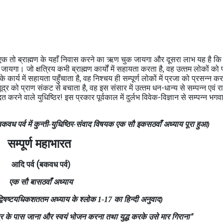
ंगे। एक तो ब्राह्मण के यहाँ निवास करने का ऋण चुक जायगा और दूसरा लाभ यह है कि 
ायगा। जो क्षत्रिय कभी ब्राह्मण कार्यों में सहायता करता है, वह उत्‍तम लोकों को प्
े कार्य में सहायता पहुँचाता है, वह निश्‍चय ही सम्‍पूर्ण लोकों में प्रजा को प्रसन्‍न क
र को प्राण संकट से बचाता है, वह इस संसार में उत्‍तम धन-धान्‍य से सम्‍पन्‍न एवं 
दित करने वाले युधिष्ठिर! इस प्रकार पूर्वकाल में दुर्लभ विवेक-विज्ञान से सम्‍पन्‍न भगवा
कवध पर्व में कुन्‍ती-युधिष्ठिर-संवाद विषयक एक सौ इकसठवाँ अध्‍याय पूरा हुआ)
सम्पूर्ण महाभारत
(
आदि पर्व
बकवध पर्व)
एक सौ बासठवाँ
अध्याय
 द्विषष्‍टयधिकशततम अध्‍याय के श्लोक 1-17 का हिन्दी अनुवाद)
 के पास जाना और स्‍वयं भोजन करना तथा युद्ध करके उसे मार गिराना"