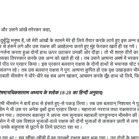
या और उसने आंखें तरेरकर कहा,
ुद्धि मनुष्‍य है, जो मेरी आंखों के सामने मेरे ही लिये तैयार करके लाये हुए इस अन्‍न क
से हंसने लगे और उस राक्षस की अवहेलना करते हुए मुंह फेरकर खाते ही रह गये।
कर गर्जना करता हुआ दोनों हाथ ऊपर उठाकर उनकी ओर दौड़ा। तो भी शत्रु वीरों का
उसका तिरस्‍कार करके उस अन्‍न को खाते ही रहे। तब उसने अत्‍यन्‍त अमर्ष में भरकर
े उनकी पीठ पर प्रहार किया। इस प्रकार बलवान् राक्षस के दोनों हाथों से भयानक चो
ंलग्‍न रहे। तब उस बलवान् राक्षस ने पुन: अत्‍यन्‍त कुपित हो एक वृक्ष उखाड़कर भ
महाबली भीमसेन ने धीरे-धीरे वह सब अन्‍न खाकर, आचमन करके मूँह-हाथ धो लिये, फि
द्विषष्‍टयधिकशततम अध्‍याय के श्लोक 18-28 का हिन्दी अनुवाद)
क्रमी भीमसेन ने बायें हाथ से हंसते हुए-से पकड़ लिया। तब उस बलवान् निशाचर ने पु
 भीम ने भी उस पर अनेक वृक्षों द्वारा प्रहार किया। महाराज! नरराज तथा राक्षसराज
ारण बन गया। तदनन्‍तर बकासुर ने अपना नाम सुनाकर महाबली पाण्‍डुनन्‍दन भीमसेन क
 भीमसेन ने भी उस विशाल भुजाओं-वाले राक्षस को दोनों भुजाओं से कसकर छाती से लगा
नके बाहुपाश से छूटने के लिये छटपटा रहा था।
 रहा था। इस खींचा-खींची में वह नरभक्षी राक्षस बहुत थक गया। उन दोनों के महान्