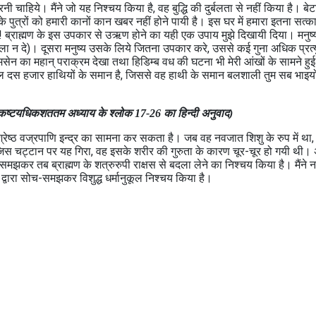
 करनी चाहिये। मैंने जो यह निश्‍चय किया है, वह बुद्धि की दुर्बलता से नहीं किया है। बे
्र के पुत्रों को हमारी कानों कान खबर नहीं होने पायी है। इस घर में हमारा इतना सत्‍क
! ब्राह्मण के इस उपकार से उऋण होने का यही एक उपाय मुझे दिखायी दिया। मनुष्‍य
ा न दे)। दूसरा मनुष्‍य उसके लिये जितना उपकार करे, उससे कई गुना अधिक प्रत्‍
 भीमसेन का महान् पराक्रम देखा तथा हिडिम्ब वध की घटना भी मेरी आंखों के सामने ह
हुबल दस हजार हाथि‍यों के समान है, जिससे वह हाथी के समान बलशाली तुम सब भाइयो
 एकष्‍टयधिकशततम अध्‍याय के श्लोक 17-26 का हिन्दी अनुवाद)
्वश्रेष्ठ वज्रपाणि इन्द्र का सामना कर सकता है। जब वह नवजात शिशु के रुप में था
जिस चट्टान पर यह गिरा, वह इसके शरीर की गुरुता के कारण चूर-चूर हो गयी थी।
ति समझकर तब ब्राह्मण के शत्रुरुपी राक्षस से बदला लेने का निश्‍चय किया है। मैंने 
 द्वारा सोच-समझकर विशुद्ध धर्मानुकूल निश्‍चय किया है।