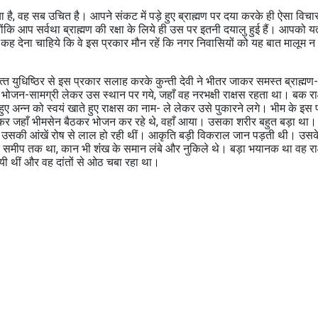
है, वह सब उचित है। आपने संकट में पड़े हुए ब्राह्मण पर दया करके ही ऐसा विचा
ोंकि आप सर्वथा ब्राह्मण की रक्षा के लिये ही उस पर इतनी दयालु हुई हैं। आपको यत्‍
यह कह देना चाहिये कि वे इस प्रकार मौन रहें कि नगर निवासियों को यह बात मालूम न 
त्‍त युधिष्ठिर से इस प्रकार सलाह करके कुन्‍ती देवी ने भीतर जाकर समस्‍त ब्राह्मण
मसेन भोजन-सामग्री लेकर उस स्‍थान पर गये, जहाँ वह नरभक्षी राक्षस रहता था। बक रा
हुए अन्‍न को स्‍वयं खाते हुए राक्षस का नाम- ले लेकर उसे पुकारने लगे। भीम के इस 
ें भरकर जहाँ भीमसेन बैठकर भोजन कर रहे थे, वहाँ आया। उसका शरीर बहुत बड़ा था।
ेगा। उसकी आंखें रोष से लाल हो रही थीं। आकृति बड़ी विकराल जान पड़ती थी। उसके
 के समीप तक था, कान भी शंंख के समान लंबे और नुकिले थे। बड़ा भयानक था वह र
 आयी थीं और वह दांतों से ओठ चबा रहा था।