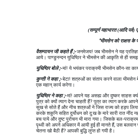
(सम्पूर्ण महाभारत (आदि पर्व
"भीमसेन को राक्षस के प
वैशम्‍पायन जी कहते हैं ;-
जनमेजय! जब भीमसेन ने यह प्रतिज्ञा कर
आये। पाण्‍डुनन्‍दन युधिष्ठिर ने भीमसेन की आकृति से ही समझ 
युधिष्ठिर बोले ;-
मां! ये भयंकर पराक्रमी भीमसेन कौन-सा कार्य
कुन्‍ती ने कहा ;-
बेटा! शत्रुओं का संताप करने वाला भीमसेन मेर
एक महान् कार्य करेगा।
युधिष्ठिर ने कहा ;-
मां! आपने यह असह्य और दुष्‍कर साहस क्‍यों
पुत्र को क्‍यों त्‍याग देना चा‍हती हैं? पुत्र का त्‍याग कर
सुख से सोते हैं और नीच शत्रुओं ने जिस राज्‍य को हड़प लिय
करके शकुनि सहित दुर्योधन को दु:ख के मारे सारी रात नींद नह
बच पाये और दुष्‍ट पुरोचन भी मारा गया। जिसके बल-पराक्रम का
पृथ्‍वी को अपने अधिकार में आयी हुई ही मानते हैं, उस बलवान 
चेतना खो बैठी हैं? आपकी बुद्धि लुप्‍त हो गयी है।