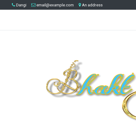
Dangi
email@example.com
An address