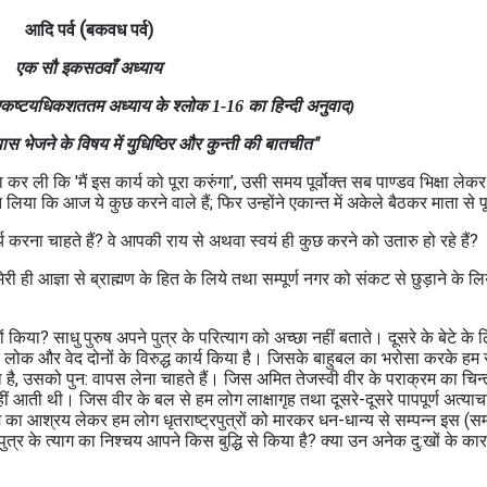
(
आदि पर्व
बकवध पर्व)
एक सौ इकसठवाँ
अध्याय
) एकष्‍टयधिकशततम अध्‍याय के श्लोक 1-16 का हिन्दी अनुवाद)
ास भेजने के विषय में युधिष्ठिर और कुन्‍ती की बातचीत"
 ली कि 'मैं इस कार्य को पूरा करुंगा’, उसी समय पूर्वोक्‍त सब पाण्‍डव भिक्षा लेकर
लिया कि आज ये कुछ करने वाले हैं; फिर उन्‍होंने एकान्‍त में अकेले बैठकर माता से
 करना चाहते हैं? वे आपकी राय से अथवा स्‍वयं ही कुछ करने को उतारु हो रहे हैं?
ी ही आज्ञा से ब्राह्मण के हित के लिये तथा सम्‍पूर्ण नगर को संकट से छुड़ाने के 
 किया? साधु पुरुष अपने पुत्र के परित्‍याग को अच्‍छा नहीं बताते। दूसरे के बेटे के
के आपने लोक और वेद दोनों के विरुद्ध कार्य किया है। जिसके बाहुबल का भरोसा करके ह
ा है, उसको पुन: वापस लेना चाहते हैं। जिस अमित तेजस्‍वी वीर के पराक्रम का चिन्
ीं आती थी। जिस वीर के बल से हम लोग लाक्षागृह तथा दूसरे-दूसरे पापपूर्ण अत्‍याचा
 आश्रय लेकर हम लोग धृतराष्ट्रपुत्रों को मारकर धन-धान्‍य से सम्‍पन्‍न इस (सम्‍प
पुत्र के त्‍याग का निश्‍चय आपने किस बुद्धि से किया है? क्‍या उन अनेक दु:खों के 