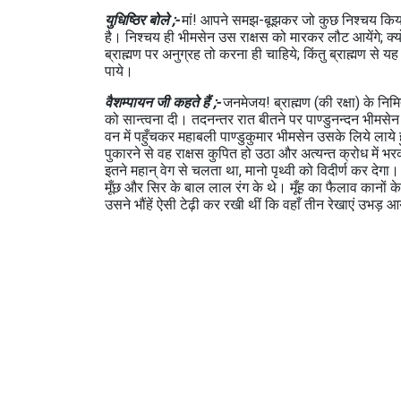
युधिष्ठिर बोले ;-
मां! आपने समझ-बूझकर जो कुछ निश्‍चय किया 
है। निश्‍चय ही भीमसेन उस राक्षस को मारकर लौट आयेंगे; क्‍य
ब्राह्मण पर अनुग्रह तो करना ही चाहिये; किंतु ब्राह्मण से 
पाये।
वैशम्‍पायन जी कहते हैं ;-
जनमेजय! ब्राह्मण (की रक्षा) के निमि
को सान्‍त्‍वना दी। तदनन्‍तर रात बीतने पर पाण्‍डुनन्‍दन भी
वन में पहुँचकर महाबली पाण्‍डुकुमार भीमसेन उसके लिये लाये 
पुकारने से वह राक्षस कुपित हो उठा और अत्‍यन्‍त क्रोध म
इतने महान् वेग से चलता था, मानो पृथ्‍वी को विदीर्ण कर द
मूँछ और सिर के बाल लाल रंग के थे। मूँह का फैलाव कानों
उसने भौंहें ऐसी टेढ़ी कर रखी थीं कि वहाँ तीन रेखाएं उभड़