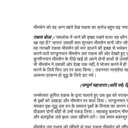
भीमसेन को वह अन्‍न खाते देख राक्षस का क्रोध बहुत बढ़ ग
राक्षस बोला ;-
‘यमलोक में जाने की इच्‍छा रखने वाला यह कौन दुर्ब
खा रहा है?’ भारत! उसकी बात सुनकर भीमसेन मानो जोर-जोर 
वह नरभक्षी राक्षस भीमसेन को मार डालने की इच्‍छा से भयं
करने वाले पाण्‍डुनन्‍दन भीमसेन उस राक्षस की ओर देखते हुए 
कुन्‍तीनन्‍दन भीमसेन के पीछे खड़े हो अपने दोनों हा‍थों स
भी भीमसेन ने उसकी ओर देखा तक नहीं, वे भोजन करने में ही स
मारने के लिये फिर उन पर धावा किया। तदनन्‍तर नरश्रेष्‍ठ 
अत्‍यन्‍त प्रसन्‍न हो युद्ध के लिये डट गये।
(सम्पूर्ण महाभारत (आदि पर्व) 
जनमेजय! कुपित राक्षस के द्वारा चलाये हुए उस वृक्ष को परा
से वृक्षों को उखाड़ा और भीमसेन पर चला दिया। पाण्‍डुनन्‍दन
भंयकर वृक्ष-युद्ध उस वन के समस्‍त वृक्षों के विनाश का क
दौड़कर दोनों बाँहों से उन्‍हें पकड़ लिया। महाबाहु बलवान्
और बलपूर्वक उसे इधर-उधर खींचने लगे। उस समय बकासुर उ
भीमसेन उस राक्षस को खींचते थे तथा राक्षस भीमसेन को खींच