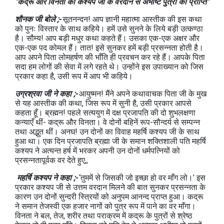
"कद्रू और विनता को कश्यप जी के वरदान से अभीष्ट पुत्रों की प्राप्ति"
शौनक जी बोले ;-
सूतनन्दन! आप ज्ञानी महात्मा आस्तीक की इस कथा
को पुनः विस्तार के साथ कहिये। हमें उसे सुनने के लिये बड़ी उत्कण्ठा
है। सौम्य! आप बड़ी मधुर कथा कहते हैं। उसका एक-एक अक्षर और
एक-एक पद कोमल हैं। तात! इसे सुनकर हमें बड़ी प्रसन्नता होती है।
आप अपने पिता लोमहर्षण की भाँति ही प्रवचन कर रहे हैं। आपके पिता
सदा हम लोगों की सेवा में लगे रहते थे। उन्होंने इस उपाख्यान को जिस
प्रकार कहा है, उसी रूप में आप भी कहिये।
उग्रश्रवा जी ने कहा ;-
आयुष्मन! मैंने अपने कथावाचक पिता जी के मुख
से यह आस्तीक की कथा, जिस रूप में सुनी है, उसी प्रकार आपसे
कहता हूँ। ब्रह्मन! पहले सत्ययुग में दक्ष प्रजापति की दो शुभलक्षणा
कन्याएँ थीं- कद्रू और विनता। वे दोनों बहिनें रूप-सौन्दर्य से सम्पन्न
तथा अद्भुत थीं। अनघ! उन दोनों का विवाह महर्षि कश्यप जी के साथ
हुआ था। एक दिन प्रजापति ब्रह्मा जी के समान शक्तिशाली पति महर्षि
कश्यप ने अत्यन्त हर्ष में भरकर अपनी उन दोनों धर्मपत्नियों को
प्रसन्नतापूर्वक वर देते हुए,,
महर्षि कश्यप ने कहा ;-
‘तुममें से जिसकी जो इच्छा हो वर माँग लो।’ इस
प्रकार कश्यप जी से उत्तम वरदान मिलने की बात सुनकर प्रसन्नता के
कारण उन दोनों सुन्दरी स्त्रियों को अनुपम आनन्द प्राप्त हुआ। कद्रू
ने समान तेजस्वी एक हजार नागों को पुत्र रूप में पाने का वर माँगा।
विनता ने बल, तेज, शरीर तथा पराक्रम में कद्रू के पुत्रों से श्रेष्ठ