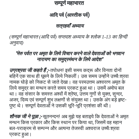
सम्पूर्ण महाभारत
(
)
आदि पर्व
आस्तीक
पर्व
सत्रहवाँ अध्याय
(सम्पूर्ण महाभारत (आदि पर्व) सप्तदश अध्‍याय के श्लोक 1-13 का हिन्दी
अनुवाद)
"मेरु पर्वत पर अमृत के लिये विचार करने वाले देवताओं को भगवान
नारायण का समुद्रमंथन के लिये आदेश"
उग्रश्रवा जी कहते हैं ;-
तपोधन! इसी समय कद्रू और विनता दोनों
बहिनें एक साथ ही घूमने के लिये निकलीं। उस समय उन्होंने उच्चैःश्रवा
नामक घोड़े को निकट से जाते देखा। वह परमउत्तम अश्वरत्न अमृत के
लिये समुद्र का मन्थन करते समय प्रकट हुआ था। उसमें अमोघ बल
था। वह संसार के समस्त अश्वों में श्रेष्ठ, उत्तम गुणों से युक्त, सुन्दर,
अजर, दिव्य एवं सम्पूर्ण शुभ लक्षणों से संयुक्त था। उसके अंग बड़े हृष्ट-
पुष्ट थे। सम्पूर्ण देवताओं ने उसकी भूरि-भूरि प्रशंसा की थी।
शौनक जी ने पूछा ;-
सूतनन्दन! अब मुझे यह बताइये कि देवताओं ने अमृत
मन्थन किस प्रकार और किस स्थान पर किया था, जिसमें वह महान
बल-पराक्रम से सम्पन्न और अत्यन्त तेजस्वी अश्वराज उच्चैःश्रवा
प्रकट हुआ।