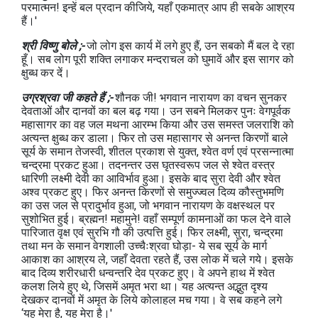
परमात्मन! इन्हें बल प्रदान कीजिये, यहाँ एकमात्र आप ही सबके आश्रय
हैं।'
श्री विष्णु बोले ;-
जो लोग इस कार्य में लगे हुए हैं, उन सबको मैं बल दे रहा
हूँ। सब लोग पूरी शक्ति लगाकर मन्दराचल को घुमावें और इस सागर को
क्षुब्ध कर दें।
उग्रश्रवा जी कहते हैं ;-
शौनक जी! भगवान नारायण का वचन सुनकर
देवताओं और दानवों का बल बढ़ गया। उन सबने मिलकर पुनः वेगपूर्वक
महासागर का वह जल मथना आरम्भ किया और उस समस्त जलराशि को
अत्यन्त क्षुब्ध कर डाला। फिर तो उस महासागर से अनन्त किरणों बाले
सूर्य के समान तेजस्वी, शीतल प्रकाश से युक्त, श्वेत वर्ण एवं प्रसन्नात्मा
चन्द्रमा प्रकट हुआ। तदनन्तर उस घृतस्वरूप जल से श्वेत वस्त्र
धारिणी लक्ष्मी देवी का आविर्भाव हुआ। इसके बाद सुरा देवी और श्वेत
अश्व प्रकट हुए। फिर अनन्त किरणों से समुज्ज्वल दिव्य कौस्तुभमणि
का उस जल से प्रादुर्भाव हुआ, जो भगवान नारायण के वक्षस्थल पर
सुशोभित हुई। ब्रह्मन! महामुने! वहाँ सम्पूर्ण कामनाओं का फल देने वाले
पारिजात वृक्ष एवं सुरभि गौ की उत्पत्ति हुई। फिर लक्ष्मी, सुरा, चन्द्रमा
तथा मन के समान वेगशाली उच्चैःश्रवा घोड़ा- ये सब सूर्य के मार्ग
आकाश का आश्रय ले, जहाँ देवता रहते हैं, उस लोक में चले गये। इसके
बाद दिव्य शरीरधारी धन्वन्तरि देव प्रकट हुए। वे अपने हाथ में श्वेत
कलश लिये हुए थे, जिसमें अमृत भरा था। यह अत्यन्त अद्भुत दृश्य
देखकर दानवों में अमृत के लिये कोलाहल मच गया। वे सब कहने लगे
‘यह मेरा है, यह मेरा है।'