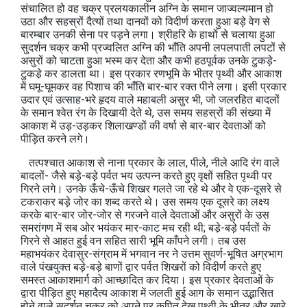
संचालित हो वह चक्र प्रलयकालीन अग्नि के समान जाज्वल्यमान हो
उठा और सहस्रों दैत्यों तथा दानवों को विदीर्ण करता हुआ बड़े वेग से
बारम्बार उनकी सेना पर पड़ने लगा। श्रीहरि के हाथों से चलाया हुआ
सुदर्शन चक्र कभी प्रज्वलित अग्नि की भाँति अपनी लपलपाती लपटों से
असुरों को चाटता हुआ भस्म कर देता और कभी हठपूर्वक उनके टुकड़े-
टुकडे़ कर डालता था। इस प्रकार रणभूमि के भीतर पृथ्वी और आकाश
में घमू-घूमकर वह पिशाच की भाँति बार-बार रक्‍त पीने लगा। इसी प्रकार
उदार एवं उत्साह-भरे हृदय वाले महाबली असुर भी, जो जलरहित बादलों
के समान श्वेत रंग के दिखायी देते थे, उस समय सहस्रों की संख्या में
आकाश में उड़-उड़कर शिलाखण्डों की वर्षा से बार-बार देवताओं को
पीड़ित करने लगे।
तत्पश्चात आकाश से नाना प्रकार के लाल, पीले, नीले आदि रंग वाले
बादलों- जैसे बड़े-बड़े पर्वत भय उत्पन्न करते हुए वृक्षों सहित पृथ्वी पर
गिरने लगे। उनके ऊँचे-ऊँचे शिखर गलते जा रहे थे और वे एक-दूसरे से
टकराकर बड़े जोर का शब्द करते थे। उस समय एक दूसरे का लक्ष्य
करके बार-बार जोर-जोर से गरजने वाले देवताओं और असुरों के उस
समरांगण में सब ओर भयंकर मार-काट मच रही थी; बडे़-बड़े पर्वतों के
गिरने से आहत हुई वन सहित सारी भूमि काँपने लगी। तब उस
महाभयंकर देवासुर-संग्राम में भगवान नर ने उत्तम सुवर्ण-भूषित अग्रभाग
वाले पंखयुक्त बड़े-बड़े बाणों द्वार पर्वत शिखरों को विदीर्ण करते हुए
समस्त आकाशमार्ग को आच्छादित कर दिया। इस प्रकार देवताओं के
द्वारा पीड़ित हुए महादैत्य आकाश में जलती हुई आग के समान उद्भासित
होने वाले सुदर्शन चक्र को अपने पर कुपित देख पृथ्वी के भीतर और खारे