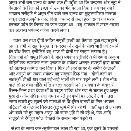
अमृत अभी उस दानव के कण्ठ तक ही पहुँचा था कि चन्द्रमा और सूर्य ने
देवताओं के हित की इच्छा से उसका भेद बतला दिया। तब चक्रधारी
भगवान श्रीहरि ने अमृत पीने वाले उस दानव का मुकुटमण्डित मस्तक
चक्र द्वारा बलपूर्वक काट दिया। चक्र से कटा हुआ दानव का महान
मस्तक पर्वत के शिखर सा जान पड़ता था। वह आकाश में उछल-उछल
कर अत्यन्त भयंकर गर्जना करने लगा।
पर्वत, वन तथा द्वीपों सहित समूची पृथ्वी को कँपाता हुआ तड़फड़ाने
लगा। तभी से राहु के मुख ने चन्द्रमा और सूर्य के साथ भारी एवं स्थायी
बैर बाँध लिया; इसीलिये वह आज भी दोनों पर ग्रहण लगाता है।
(देवताओं को अमृत पिलाने के बाद) भगवान श्रीहरि ने भी अपना अनुपम
मोहिनीरूप त्यागकर नाना प्रकार के भयंकर अस्त्र-शस्त्रों द्वारा दानवों
को अत्यन्त कम्पित कर दिया। फिर तो क्षार सागर के समीप देवताओं
और असुरों का सबसे भयंकर महासंग्राम छिड़ गया। दोनों दलों पर
सहस्रों, तीखी धार वाले बड़े-बड़े भालों की मार पड़ने लगी। तेज नोक
वाले तोमर तथा भाँति-भाँति शस्त्र बरसने लगे। भगवान के चक्र से
छिन्न-भिन्न तथा देवताओं के खड्ग शक्ति और गदा से घायल हुए असुर
मुख से अधिकाधिक रक्त वमन करते हुए पृथ्वी पर लोटने लगे। उस
समय तपाये हुए सुवर्ण की मालाओं से विभूषित दानवों के सिर भयंकर
पट्टिशों से कटकर निरन्तर युद्ध भूमि में गिर रहे थे। वहाँ खून से लथपथ
अंग वाले मरे हुए महान असुर, जो समर भूमि मे सो रहे थे, गेरू आदि
धातुओं से रँगे हुए पर्वत शिखरों के समान जान पड़ते थे।
संध्या के समय जल-सूर्यमण्डल लाल हो रहा था, एक दूसरे के शस्त्रों