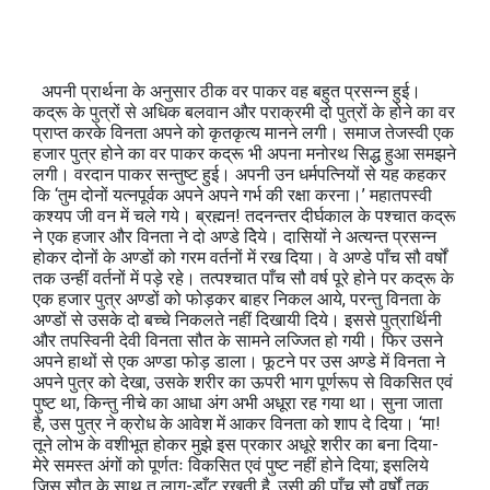
अपनी प्रार्थना के अनुसार ठीक वर पाकर वह बहुत प्रसन्न हुई।
कद्रू के पुत्रों से अधिक बलवान और पराक्रमी दो पुत्रों के होने का वर
प्राप्त करके विनता अपने को कृतकृत्य मानने लगी। समाज तेजस्वी एक
हजार पुत्र होने का वर पाकर कद्रू भी अपना मनोरथ सिद्ध हुआ समझने
लगी। वरदान पाकर सन्तुष्ट हुई। अपनी उन धर्मपत्नियों से यह कहकर
कि ‘तुम दोनों यत्नपूर्वक अपने अपने गर्भ की रक्षा करना।’ महातपस्वी
कश्यप जी वन में चले गये। ब्रह्मन! तदनन्तर दीर्घकाल के पश्चात कद्रू
ने एक हजार और विनता ने दो अण्डे दिेये। दासियों ने अत्यन्त प्रसन्न
होकर दोनों के अण्डों को गरम वर्तनों में रख दिया। वे अण्डे पाँच सौ वर्षों
तक उन्हीं वर्तनों में पड़े रहे। तत्पश्चात पाँच सौ वर्ष पूरे होने पर कद्रू के
एक हजार पुत्र अण्डों को फोड़कर बाहर निकल आये, परन्तु विनता के
अण्डों से उसके दो बच्चे निकलते नहीं दिखायी दिये। इससे पुत्रार्थिनी
और तपस्विनी देवी विनता सौत के सामने लज्जित हो गयी। फिर उसने
अपने हाथों से एक अण्डा फोड़ डाला। फूटने पर उस अण्डे में विनता ने
अपने पुत्र को देखा, उसके शरीर का ऊपरी भाग पूर्णरूप से विकसित एवं
पुष्ट था, किन्तु नीचे का आधा अंग अभी अधूरा रह गया था। सुना जाता
है, उस पुत्र ने क्रोध के आवेश में आकर विनता को शाप दे दिया। ‘मा!
तूने लोभ के वशीभूत होकर मुझे इस प्रकार अधूरे शरीर का बना दिया-
मेरे समस्त अंगों को पूर्णतः विकसित एवं पुष्ट नहीं होने दिया; इसलिये
जिस सौत के साथ तू लाग-डाँट रखती है, उसी की पाँच सौ वर्षों तक