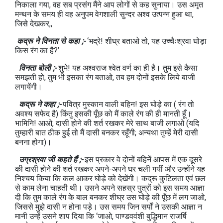
निकाला गया, वह सब प्रसंग मैंने आप लोगों से कह सुनाया। उस अमृत
मन्थन के समय ही वह अनुपम वेगशाली सुन्दर अश्व उत्पन्न हुआ था,
जिसे देखकर,,
कद्रू ने विनता से कहा ;-
‘भद्रे! शीघ्र बताओ तो, यह उच्चैःश्रवा घोड़ा
किस रंग का है?’
विनता बोली ;-
शुभे! यह अश्वराज श्वेत वर्ण का ही है। तुम इसे कैसा
समझती हो, तुम भी इसका रंग बताओ, तब हम दोनों इसके लिये बाजी
लगायेंगी।
कद्रू ने कहा ;-
पवित्र मुस्कान वाली बहिन! इस घोड़े का ( रंग तो
अवश्य सफेद है) किंतु इसकी पूँछ को मैं काले रंग की ही मानती हूँ।
भामिनि! आओ, दासी होने की शर्त रखकर मेरे साथ बाजी लगाओ (यदि
तुम्हारी बात ठीक हुई तो मैं दासी बनकर रहूँगी; अन्यथा तुम्हें मेरी दासी
बनना होगा)।
उग्रश्रवा जी कहते हैं ;-
इस प्रकार वे दोनों बहिनें आपस में एक दूसरे
की दासी होने की शर्त रखकर अपने-अपने घर चली गयीं और उन्होंने यह
निश्चय किया कि कल आकर घोड़े को देखेंगी। कद्रू कुटिलता एवं छल
से काम लेना चाहती थी। उसने अपने सहस्र पुत्रों को इस समय आज्ञा
दी कि तुम काले रंग के बाल बनकर शीघ्र उस घोड़े की पूँछ में लग जाओ,
जिससे मुझे दासी न होना पड़े। उस समय जिन सर्पों ने उसकी आज्ञा न
मानी उन्हें उसने शाप दिया कि ‘जाओ, पाण्डववंशी बुद्धिमान राजर्षि