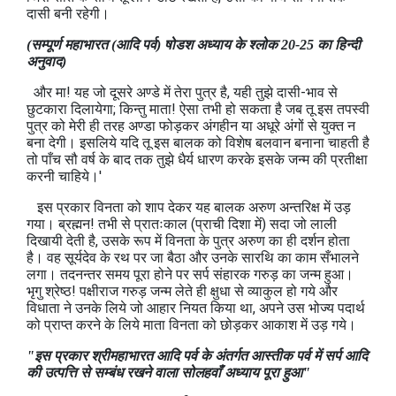
दासी बनी रहेगी।
(सम्पूर्ण महाभारत (आदि पर्व) षोडश अध्‍याय के श्लोक 20-25 का हिन्दी
अनुवाद)
और मा! यह जो दूसरे अण्डे में तेरा पुत्र है, यही तुझे दासी-भाव से
छुटकारा दिलायेगा; किन्तु माता! ऐसा तभी हो सकता है जब तू इस तपस्वी
पुत्र को मेरी ही तरह अण्डा फोड़कर अंगहीन या अधूरे अंगों से युक्त न
बना देगी। इसलिये यदि तू इस बालक को विशेष बलवान बनाना चाहती है
तो पाँच सौ वर्ष के बाद तक तुझे धैर्य धारण करके इसके जन्म की प्रतीक्षा
करनी चाहिये।'
इस प्रकार विनता को शाप देकर यह बालक अरुण अन्तरिक्ष में उड़
गया। ब्रह्मन! तभी से प्रातःकाल (प्राची दिशा में) सदा जो लाली
दिखायी देती है, उसके रूप में विनता के पुत्र अरुण का ही दर्शन होता
है। वह सूर्यदेव के रथ पर जा बैठा और उनके सारथि का काम सँभालने
लगा। तदनन्तर समय पूरा होने पर सर्प संहारक गरुड़ का जन्म हुआ।
भृगु श्रेष्ठ! पक्षीराज गरुड़ जन्म लेते ही क्षुधा से व्याकुल हो गये और
विधाता ने उनके लिये जो आहार नियत किया था, अपने उस भोज्य पदार्थ
को प्राप्त करने के लिये माता विनता को छोड़कर आकाश में उड़ गये।
"इस प्रकार श्रीमहाभारत आदि पर्व के अंतर्गत आस्तीक पर्व में सर्प आदि
की उत्पत्ति से सम्बंध रखने वाला सोलहवाँ अध्याय पूरा हुआ"