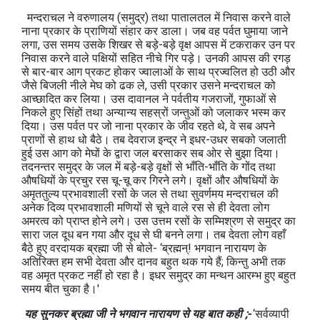
मन्दराचल ने वरुणालय (समुद्र) तथा पातालतल में निवास करने वाले
नाना प्रकार के प्राणियों संहार कर डाला। जब वह पर्वत घुमाया जाने
लगा, उस समय उसके शिखर से बड़े-बड़े वृक्ष आपस में टकराकर उन पर
निवास करने वाले पक्षियों सहित नीचे गिर पड़े। उनकी आपस की रगड़
से बार-बार आग प्रकट होकर ज्वालाओं के साथ प्रज्वलित हो उठी और
जैसे बिजली नीले मेघ को ढक ले, उसी प्रकार उसने मन्दराचल को
आच्छादित कर लिया। उस दावानल ने पर्वतीय गजराजों, गुफाओं से
निकले हुए सिंहों तथा अन्यान्य सहस्रों जन्तुओं को जलाकर भस्म कर
दिया। उस पर्वत पर जो नाना प्रकार के जीव रहते थे, वे सब अपने
प्राणों से हाथ धो बैठे। तब देवराज इन्द्र ने इधर-उधर सबको जलाती
हुई उस आग को मेघों के द्वारा जल बरसाकर सब ओर से बुझा दिया।
तदनन्तर समुद्र के जल में बड़े-बड़े वृक्षों से भाँति-भाँति के गोंद तथा
औषधियों के प्रचुर रस चू-चू कर गिरने लगे। वृक्षों और औषधियों के
अमृततुल्य प्रभावशाली रसों के जल से तथा सुवर्णमय मन्दराचल की
अनेक दिव्य प्रभावशाली मणियों से चूने वाले रस से ही देवता लोग
अमरत्व को प्राप्त होने लगे। उस उत्तम रसों के सम्मिश्रण से समुद्र का
सारा जल दूध बन गया और दूध से घी बनने लगा। तब देवता लोग वहाँ
बैठे हुए वरदायक ब्रह्मा जी से बोले- ‘ब्रह्मन्! भगवान नारायण के
अतिरिक्त हम सभी देवता और दानव बहुत थक गये हैं; किन्तु अभी तक
वह अमृत प्रकट नहीं हो रहा है। इधर समुद्र का मन्थन आरम्भ हुए बहुत
समय बीत चुका है।'
यह सुनकर ब्रह्मा जी ने भगवान नारायण से यह बात कही ;-
‘सर्वव्यापी