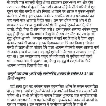
से कटने वाले सहस्रों योद्धाओं का हाहाकार इधर-उधर सब ओर गूँज
उठा। समरांगण में दूरवर्ती देवता और दानव लोहे के तीखें परिघों से एक
दूसरे पर चोट करते थे और निकट आ जाने पर आपस में मुक्का-मुक्की
करने लगते थे। इस प्रकार उनके पारस्परिक आघात-प्रत्याघात का
शब्द मानो सारे आकाश में गूँज उठा। उस रणभूमि में चारों ओर ये ही
अत्यन्त भयंकर शब्द सुनायी पड़ते थे कि ‘टुकड़े-टुकडे़ कर दो, चीर
डालो, दौड़ो, गिरा दो और पीछा करो।' इस प्रकार अत्यन्त भयंकर तुमुल
युद्ध हो ही रहा था कि भगवान विष्णु के दो रूप नर और नारायण देव भी
युद्ध भूमि में आ गये। भगवान नारायण ने वहाँ नर के हाथ में दिव्य धनुष
देखकर स्वयं भी दानव संहारक दिव्यचक्र का चिन्तन किया। चिन्तन
करते ही शत्रुओं को संताप देने वाला अत्यन्त तेजस्वी चक्र आकाश मार्ग
से उनके हाथ में आ गया। वह सूर्य एवं अग्नि के समान जाज्वल्यमान हो
रहा था। उस मण्डलाकार चक्र की गति कहीं भी कुण्ठित नहीं होती
थी। उसका नाम तो सुदर्शन था, किन्तु वह युद्ध में शत्रुओं के लिये
अत्यन्त भयंकर दिखायी देता था।
सम्पूर्ण महाभारत (आदि पर्व) एकोनविंश अध्‍याय के श्लोक 22-31 का
हिन्दी अनुवाद)
वहाँ आया हुआ वह भयंकर चक्र प्रज्वलित अग्नि के समान प्रकाशित
हो रहा था। उसमें शत्रुओं के बड़े-बडे़ नगरों को विध्वंस कर डालने की
शक्ति थी। हाथी की सूँड के समान विशाल भुजदण्ड वाले उग्रवेशशाली
भगवान नारायण ने उस महातेजस्वी एवं महाबलशाली चक्र को दानवों के
दल पर चलाया। उस महासमर में पुरुषोत्तम श्रीहरि के हाथों से