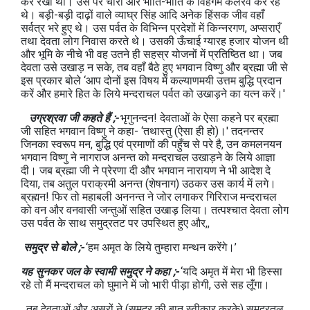
कर रखा था। उस पर चारों ओर भाँति-भाँति के विहंगम कलरव कर रहे
थे। बड़ी-बड़ी दाढ़ों वाले व्याघ्र सिंह आदि अनेक हिंसक जीव वहाँ
सर्वत्र भरे हुए थे। उस पर्वत के विभिन्न प्रदेशों में किन्नरगण, अप्सराएँ
तथा देवता लोग निवास करते थे। उसकी ऊँचाई ग्यारह हजार योजन थी
और भूमि के नीचे भी वह उतने ही सहस्र योजनों में प्रतिष्ठित था। जब
देवता उसे उखाड़ न सके, तब वहाँ बैठे हुए भगवान विष्णु और ब्रह्मा जी से
इस प्रकार बोले ‘आप दोनों इस विषय में कल्याणमयी उत्तम बुद्धि प्रदान
करें और हमारे हित के लिये मन्दराचल पर्वत को उखाड़ने का यत्न करें।'
उग्रश्रवा जी कहते हैं ;-
भृगुनन्दन! देवताओं के ऐसा कहने पर ब्रह्मा
जी सहित भगवान विष्णु ने कहा- ‘तथास्तु (ऐसा ही हो)।' तदनन्तर
जिनका स्वरूप मन, बुद्धि एवं प्रमाणों की पहुँच से परे है, उन कमलनयन
भगवान विष्णु ने नागराज अनन्त को मन्दराचल उखाड़ने के लिये आज्ञा
दी। जब ब्रह्मा जी ने प्रेरणा दी और भगवान नारायण ने भी आदेश दे
दिया, तब अतुल पराक्रमी अनन्त (शेषनाग) उठकर उस कार्य में लगे।
ब्रह्मन! फिर तो महाबली अननन्त ने जोर लगाकर गिरिराज मन्दराचल
को वन और वनवासी जन्तुओं सहित उखाड़ लिया। तत्पश्चात देवता लोग
उस पर्वत के साथ समुद्रतट पर उपस्थित हुए और,,
समुद्र से बोले ;-
‘हम अमृत के लिये तुम्हारा मन्थन करेंगे।’
यह सुनकर जल के स्वामी समुद्र ने कहा ;-
‘यदि अमृत में मेरा भी हिस्सा
रहे तो मैं मन्दराचल को घुमाने में जो भारी पीड़ा होगी, उसे सह लूँगा।
तब देवताओं और असुरों ने (समुद्र की बात स्वीकार करके) समुद्रतल