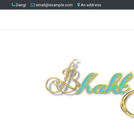
Dangi
email@example.com
An address