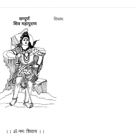
।। ॐ नमः शिवाय ।।