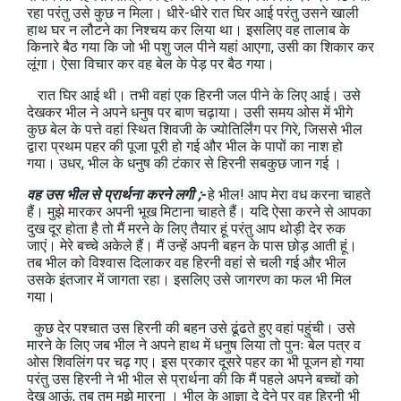
रहा परंतु उसे कुछ न मिला। धीरे-धीरे रात घिर आई परंतु उसने खाली
हाथ घर न लौटने का निश्चय कर लिया था। इसलिए वह तालाब के
किनारे बैठ गया कि जो भी पशु जल पीने यहां आएगा, उसी का शिकार कर
लूंगा। ऐसा विचार कर वह बेल के पेड़ पर बैठ गया।
रात घिर आई थी। तभी वहां एक हिरनी जल पीने के लिए आई। उसे
देखकर भील ने अपने धनुष पर बाण चढ़ाया। उसी समय ओस में भीगे
कुछ बेल के पत्ते वहां स्थित शिवजी के ज्योतिर्लिंग पर गिरे, जिससे भील
द्वारा प्रथम पहर की पूजा पूरी हो गई और भील के पापों का नाश हो
गया। उधर, भील के धनुष की टंकार से हिरनी सबकुछ जान गई ।
वह उस भील से प्रार्थना करने लगी ;-
हे भील! आप मेरा वध करना चाहते
हैं। मुझे मारकर अपनी भूख मिटाना चाहते हैं। यदि ऐसा करने से आपका
दुख दूर होता है तो मैं मरने के लिए तैयार हूं परंतु आप थोड़ी देर रुक
जाएं। मेरे बच्चे अकेले हैं। मैं उन्हें अपनी बहन के पास छोड़ आती हूं।
तब भील को विश्वास दिलाकर वह हिरनी वहां से चली गई और भील
उसके इंतजार में जागता रहा। इसलिए उसे जागरण का फल भी मिल
गया।
कुछ देर पश्चात उस हिरनी की बहन उसे ढूंढते हुए वहां पहुंची। उसे
मारने के लिए जब भील ने अपने हाथ में धनुष लिया तो पुनः बेल पत्र व
ओस शिवलिंग पर चढ़ गए। इस प्रकार दूसरे पहर का भी पूजन हो गया
परंतु उस हिरनी ने भी भील से प्रार्थना की कि मैं पहले अपने बच्चों को
देख आऊं, तब तुम मुझे मारना । भील के आज्ञा दे देने पर वह हिरनी भी