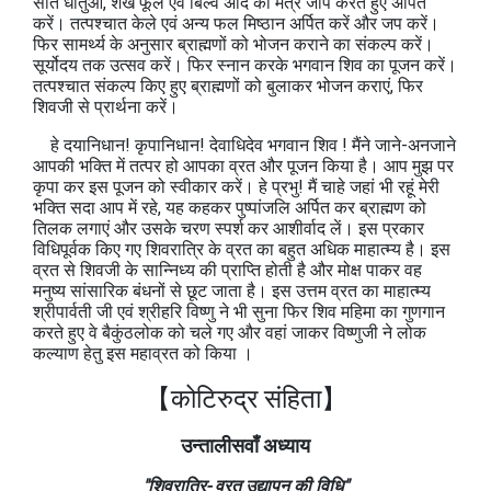
सात धातुओं, शंख फूल एवं बिल्व अदि को मंत्र जाप करते हुए अर्पित
करें। तत्पश्चात केले एवं अन्य फल मिष्ठान अर्पित करें और जप करें।
फिर सामर्थ्य के अनुसार ब्राह्मणों को भोजन कराने का संकल्प करें।
सूर्योदय तक उत्सव करें। फिर स्नान करके भगवान शिव का पूजन करें।
तत्पश्चात संकल्प किए हुए ब्राह्मणों को बुलाकर भोजन कराएं, फिर
शिवजी से प्रार्थना करें।
हे दयानिधान! कृपानिधान! देवाधिदेव भगवान शिव ! मैंने जाने-अनजाने
आपकी भक्ति में तत्पर हो आपका व्रत और पूजन किया है। आप मुझ पर
कृपा कर इस पूजन को स्वीकार करें। हे प्रभु! मैं चाहे जहां भी रहूं मेरी
भक्ति सदा आप में रहे, यह कहकर पुष्पांजलि अर्पित कर ब्राह्मण को
तिलक लगाएं और उसके चरण स्पर्श कर आशीर्वाद लें। इस प्रकार
विधिपूर्वक किए गए शिवरात्रि के व्रत का बहुत अधिक माहात्म्य है। इस
व्रत से शिवजी के सान्निध्य की प्राप्ति होती है और मोक्ष पाकर वह
मनुष्य सांसारिक बंधनों से छूट जाता है। इस उत्तम व्रत का माहात्म्य
श्रीपार्वती जी एवं श्रीहरि विष्णु ने भी सुना फिर शिव महिमा का गुणगान
करते हुए वे बैकुंठलोक को चले गए और वहां जाकर विष्णुजी ने लोक
कल्याण हेतु इस महाव्रत को किया ।
【कोटिरुद्र संहिता】
उन्तालीसवाँ अध्याय
"शिवरात्रि- व्रत उद्यापन की विधि"