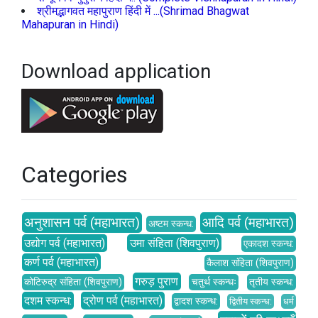
श्रीमद्भागवत महापुराण हिंदी में ...(Shrimad Bhagwat
Mahapuran in Hindi)
Download application
Categories
अनुशासन पर्व (महाभारत)
आदि पर्व (महाभारत)
अष्टम स्कन्ध:
उद्योग पर्व (महाभारत)
उमा संहिता (शिवपुराण)
एकादश स्कन्ध:
कर्ण पर्व (महाभारत)
कैलाश संहिता (शिवपुराण)
गरुड़ पुराण
कोटिरुद्र संहिता (शिवपुराण)
चतुर्थ स्कन्धः
तृतीय स्कन्ध:
दशम स्कन्ध:
द्रोण पर्व (महाभारत)
द्वादश स्कन्ध:
द्वितीय स्कन्ध:
धर्म