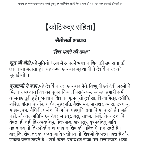
वाक्य का सस्वर उच्चारण करते हुए पूजन-
अभिषेक आदि किया जाए, तो वह परम कल्याणकारी होता है।
*
【कोटिरुद्र संहिता】
सैंतीसवाँ अध्याय
"शिव भक्तों की कथा"
सूत जी बोले ;-
हे मुनियो ! अब मैं आपको भगवान शिव की उपासना की
एक कथा बताता हूं। यह कथा एक बार ब्रह्माजी ने देवर्षि नारद को
सुनाई थी ।
ब्रह्माजी ने कहा ;-
हे देवर्षि नारद! एक बार मैंने, विष्णुजी एवं देवी लक्ष्मी ने
मिलकर भगवान शिव का पूजन किया, जिसके फलस्वरूप हमारी सभी
कामनाएं पूरी हुईं। भगवान शिव का पूजन तो दुर्वासा, विश्वामित्र, दधीचि,
शक्ति, गौतम, कर्णाद, भार्गव, बृहस्पति, वैशंपायन, पाराशर, व्यास, उपमन्यु,
याज्ञवल्क्य, जैमिनी, गर्ज आदि अनेक महामुनि सदा किया करते हैं। यही
नहीं, शौनक, अतिथि एवं देवराज इंद्र, बसु, साध्य, गंधर्व, किन्नर आदि
देवता ही नहीं हिरण्यकशिपु, हिरण्याक्ष, बाणासुर, वृषपर्वादनु आदि
महादानव भी त्रिलोकीनाथ भगवान शिव की भक्ति में मग्न रहते हैं।
वासुकि, शेष, तक्षक, गरुड़ आदि पक्षीगण भी शिवजी के परम भक्त हैं और
उनका पूजन करते हैं। सूर्य, चंद्र, स्वायंभुव राजा मनु, उत्तानपाद, ध्रुव,