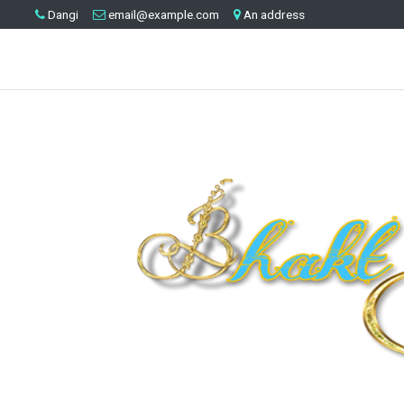
Dangi
email@example.com
An address