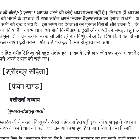
 जी बोले ;-
हे कृष्णा ! आपको डरने की कोई आवश्यकता नहीं है। निश्चय ही आपक
ो भोगने के पश्चात ही राधा सहित अपने निवास बैकुण्ठलोक को प्राप्त होओगे।
में सभी को दुख दे रहा है। इस समय वह देवताओं का प्रबल विरोधी और शत्रु है। दे
ी बना लिया है। तब भगवान शिव बोले कि मैं आपके दुखों और कष्टों को समझता हूं। 
ा दो । तब उन्होंने ब्रह्माजी और श्रीहरि विष्णु को आदेश दिया कि वे वहां से 
च्छा अवश्य पूरी करूंगा और उन्हें शंखचूड़ के भय से मुक्त कराऊंगा।
ी सहित श्रीहरि विष्णु को बहुत संतोष हुआ। तब वे उन्हें हाथ जोड़कर प्रणाम करने
 अपने-अपने स्थान को चले गए।
【श्रीरुद्र संहिता】
【पंचम खण्ड
】
बत्तीसवाँ अध्याय
"पुष्पदंत-शंखचूड़ वार्ता"
 महादेव जी ने ब्रह्मा, विष्णु और देवराज इंद्र सहित श्रीकृष्ण को शंखचूड़ के वध का
र अपने-अपने धाम को चले गए। तब आगे क्या हुआ? भगवान शिव ने क्या किया?
 भगवान शिव के आश्वासन देने पर कि वे असुरराज शंखचूड़ का वध करेंगे, सभी देवता 