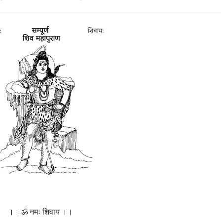
।। ॐ नमः शिवाय ।।