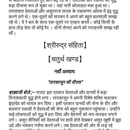
से आवाज निकालते हुए आगे बढ़ रहे थे। देवताओं और राक्षसों का युद्ध
बड़ा वीभत्स रूप ले चुका था। वहां भारी कोलाहल मचा हुआ था।
तत्पश्चात देवताओं और असुरराज तारक के राक्षसगण आपस में द्वंद्व युद्ध
करने लगे थे। एक-दूसरे को मारकर वे अपने को बहुत बलशाली समझ
रहे थे। वे रे बल के साथ एक-दूसरे पर प्रहार करते। कोई किसी के
हाथ तोड़ देता तो कोई पैर । दोनों सेनाएं अपने को पराक्रमी समझ रही
थीं।
【श्रीरुद्र संहिता】
【चतुर्थ खण्ड
】
नवाँ अध्याय
"तारकासुर की वीरता"
ब्रह्माजी बोले ;–
नारद! इस प्रकार देवताओं और दानवों में बड़ा
विनाशकारी युद्ध होने लगा। तारकासुर ने अपनी विशेष शक्ति चलाकर
इंद्रदेव को घायल कर दिया। इसी प्रकार दानवों की सेना के वीर और
बलवान राक्षसों ने देवताओं की सेना को बहुत नुकसान पहुंचाया। उन्होंने
कई लोकपालों को युद्ध में हरा दिया और देवगणों को मार-मारकर भगाने
लगे। असुर सैनिकों को देवताओं पर हावी होते देखकर असुर खुशी में झूम
उठे और भयंकर गर्जना करने लगे। तब देवताओं की ओर से लड़ रहे