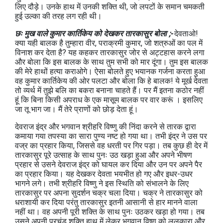
लिए दौड़े। उनके हाथ में उनकी शक्ति थी, जो लपटों के समान चमकती
हुई उल्का की तरह लग रही थी।
छः मुख वाले कुमार कार्तिकेय को देखकर तारकासुर बोला ;-
देवताओ!
क्या यही बालक है तुम्हारा वीर, पराक्रमी कुमार, जो शत्रुओं का पल में
विनाश कर देता है? यह कहकर तारकासुर जोर से अट्टहास करने लगा
और बोला कि इस बालक के साथ तुम सभी को मार दूंगा। तुम इस बालक
की मेरे हाथों हत्या कराओगे। ऐसा बोलते हुए भयानक गर्जना करता हुआ
वह कुमार कार्तिकेय की ओर पलटा और बोला कि हे बालक! ये मूर्ख देवता
तो व्यर्थ में तुझे बलि का बकरा बनाना चाहते हैं। पर मैं इतना कठोर नहीं
हूं कि बिना किसी अपराध के एक मासूम बालक पर वार करूं । इसलिए
जा तू भाग जा। मैं तेरे प्राणों को छोड़ देता हूं।
देवराज इंद्र और भगवान श्रीहरि विष्णु की निंदा करने से तारक द्वारा
कमाया गया तपस्या का सारा पुण्य नष्ट हो गया था। तभी इंद्र ने उस पर
वज्र का प्रहार किया, जिससे वह धरती पर गिर पड़ा। तब कुछ ही देर में
तारकासुर पूरे उत्साह के साथ पुनः उठ खड़ा हुआ और अपने भीषण
प्रहार से उसने देवराज इंद्र को घायल कर दिया और उन पर अपने पैर
का प्रहार किया। यह देखकर देवता भयभीत हो गए और इधर-उधर
भागने लगे। तभी श्रीहरि विष्णु ने इस स्थिति को संभालने के लिए
तारकासुर पर अपना सुदर्शन चक्र चला दिया। चक्र ने तारकासुर को
धराशायी कर दिया परंतु तारकासुर इतनी आसानी से हार मानने वाला
नहीं था। वह अपनी पूरी शक्ति के साथ पुनः उठकर खड़ा हो गया। तब
उसने अपनी प्रचंड शक्ति हाथ में लेकर भगवान विष्णु को ललकारा और