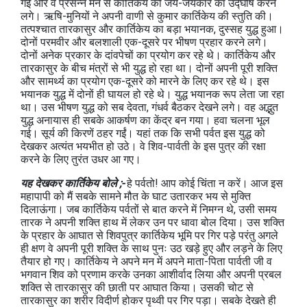
गई और वे प्रसन्न मन से कार्तिकेय की जय-जयकार का उद्घोष करने
लगे। ऋषि-मुनियों ने अपनी वाणी से कुमार कार्तिकेय की स्तुति की।
तत्पश्चात तारकासुर और कार्तिकेय का बड़ा भयानक, दुस्सह युद्ध हुआ।
दोनों परमवीर और बलशाली एक-दूसरे पर भीषण प्रहार करने लगे।
दोनों अनेक प्रकार के दांवपेचों का प्रयोग कर रहे थे। कार्तिकेय और
तारकासुर के बीच मंत्रों से भी युद्ध हो रहा था। दोनों अपनी पूरी शक्ति
और सामर्थ्य का प्रयोग एक-दूसरे को मारने के लिए कर रहे थे। इस
भयानक युद्ध में दोनों ही घायल हो रहे थे। युद्ध भयानक रूप लेता जा रहा
था। उस भीषण युद्ध को सब देवता, गंधर्व बैठकर देखने लगे। वह अद्भुत
युद्ध अनायास ही सबके आकर्षण का केंद्र बन गया। हवा चलना भूल
गई। सूर्य की किरणें ठहर गईं। यहां तक कि सभी पर्वत इस युद्ध को
देखकर अत्यंत भयभीत हो उठे। वे शिव-पार्वती के इस पुत्र की रक्षा
करने के लिए तुरंत उधर आ गए।
यह देखकर कार्तिकेय बोले ;-
हे पर्वतो! आप कोई चिंता न करें। आज इस
महापापी को मैं सबके सामने मौत के घाट उतारकर भय से मुक्ति
दिलाऊंगा। जब कार्तिकेय पर्वतों से बात करने में निमग्न थे, उसी समय
तारक ने अपनी शक्ति हाथ में लेकर उन पर धावा बोल दिया। उस शक्ति
के प्रहार के आघात से शिवपुत्र कार्तिकेय भूमि पर गिर पड़े परंतु अगले
ही क्षण वे अपनी पूरी शक्ति के साथ पुनः उठ खड़े हुए और लड़ने के लिए
तैयार हो गए। कार्तिकेय ने अपने मन में अपने माता-पिता पार्वती जी व
भगवान शिव को प्रणाम करके उनका आशीर्वाद लिया और अपनी प्रबल
शक्ति से तारकासुर की छाती पर आघात किया। उसकी चोट से
तारकासुर का शरीर विदीर्ण होकर पृथ्वी पर गिर पड़ा। सबके देखते ही